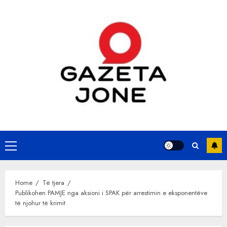
Skip
to
content
Primary
Menu
Home
Të tjera
Publikohen PAMJE nga aksioni i SPAK për arrestimin e eksponentëve
të njohur të krimit