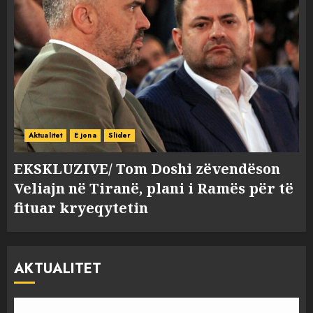
Aktualitet
E jona
Slider
EKSKLUZIVE/ Tom Doshi zëvendëson
Veliajn në Tiranë, plani i Ramës për të
fituar kryeqytetin
AKTUALITET