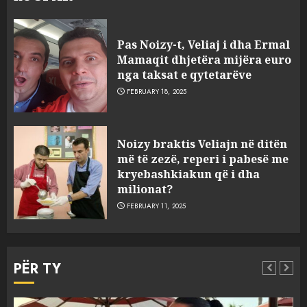
Pas Noizy-t, Veliaj i dha Ermal
Mamaqit dhjetëra mijëra euro
nga taksat e qytetarëve
FEBRUARY 18, 2025
FOTO/ Persona të maskuar
Noizy braktis Veliajn në ditën
sulmuan “One Albania”,
më të zezë, reperi i pabesë me
ngjarja u fsheh. A u vodhën
kryebashkiakun që i dha
serverat?
milionat?
3
MARCH 25, 2025
FEBRUARY 11, 2025
Prokuroria jep pretencën, ja
çfarë dënimi kërkon për
PËR TY
Mariela dhe Antonela
Berishën
4
MARCH 25, 2025