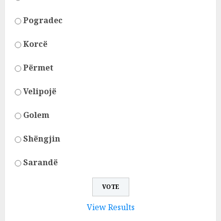
Pogradec
Korcë
Përmet
Velipojë
Golem
Shëngjin
Sarandë
View Results