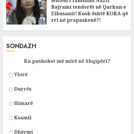
lehtësi i famshmi Nazif
Bajrami tenderët në Qarkun e
Elbasanit! Kush është KOKA që
rri në prapaskenë?!
JANUARY 11, 2025
SONDAZH
Ku pushohet më mirë në Shqipëri?
Vlorë
Durrës
Himarë
Ksamil
Dhërmi