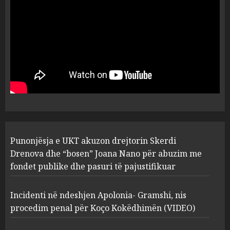
flet për PERSONAT që e
plagosën!
5
MARCH 25, 2025
Punonjësja e UKT akuzon
drejtorin Skerdi Drenova dhe
“bosen” Joana Nano për
abuzim me fondet publike dhe
pasuri të pajustifikuar
1
JULY 24, 2025
Incidenti në ndeshjen
Punonjësja e UKT akuzon drejtorin Skerdi
Apolonia- Gramshi, nis
procedim penal për Koço
Drenova dhe “bosen” Joana Nano për abuzim me
Kokëdhimën (VIDEO)
fondet publike dhe pasuri të pajustifikuar
2
MARCH 27, 2025
Incidenti në ndeshjen Apolonia- Gramshi, nis
procedim penal për Koço Kokëdhimën (VIDEO)
FOTO/ Persona të maskuar
sulmuan “One Albania”,