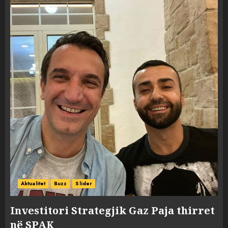
Aktualitet
Buzz
Slider
Investitori Strategjik Gaz Paja thirret
në SPAK