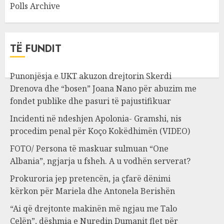
Polls Archive
TË FUNDIT
Punonjësja e UKT akuzon drejtorin Skerdi
Drenova dhe “bosen” Joana Nano për abuzim me
fondet publike dhe pasuri të pajustifikuar
Incidenti në ndeshjen Apolonia- Gramshi, nis
procedim penal për Koço Kokëdhimën (VIDEO)
FOTO/ Persona të maskuar sulmuan “One
Albania”, ngjarja u fsheh. A u vodhën serverat?
Prokuroria jep pretencën, ja çfarë dënimi
kërkon për Mariela dhe Antonela Berishën
“Ai që drejtonte makinën më ngjau me Talo
Çelën”, dëshmia e Nuredin Dumanit flet për