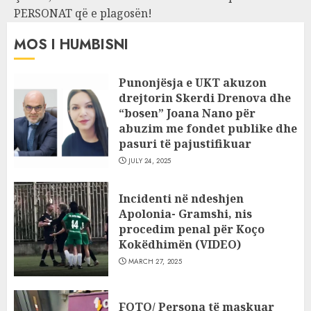
PERSONAT që e plagosën!
MOS I HUMBISNI
Punonjësja e UKT akuzon
drejtorin Skerdi Drenova dhe
“bosen” Joana Nano për
abuzim me fondet publike dhe
pasuri të pajustifikuar
JULY 24, 2025
Incidenti në ndeshjen
Apolonia- Gramshi, nis
procedim penal për Koço
Kokëdhimën (VIDEO)
MARCH 27, 2025
FOTO/ Persona të maskuar