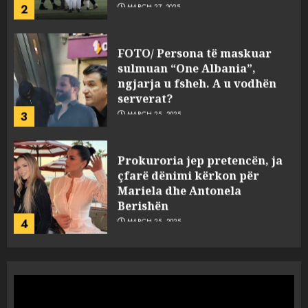
2
MARCH 27, 2025
FOTO/ Persona të maskuar
sulmuan “One Albania”,
ngjarja u fsheh. A u vodhën
serverat?
3
MARCH 25, 2025
Prokuroria jep pretencën, ja
çfarë dënimi kërkon për
Mariela dhe Antonela
Berishën
4
MARCH 25, 2025
“Ai që drejtonte makinën më
ngjau me Talo Çelën”,
dëshmia e Nuredin Dumanit