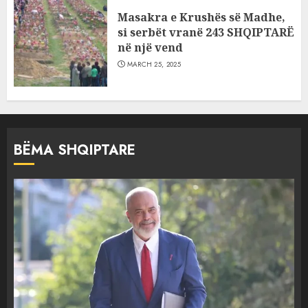
Masakra e Krushës së Madhe,
si serbët vranë 243 SHQIPTARË
në një vend
MARCH 25, 2025
BËMA SHQIPTARE