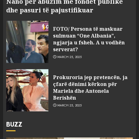
Nano për abuzim me fondet publike
dhe pasuri të pajustifikuar
FOTO/ Persona të maskuar
sulmuan “One Albania”,
ngjarja u fsheh. A u vodhën
serverat?
MARCH 25, 2025
Prokuroria jep pretencën, ja
çfarë dënimi kërkon për
Mariela dhe Antonela
Berishën
MARCH 25, 2025
BUZZ