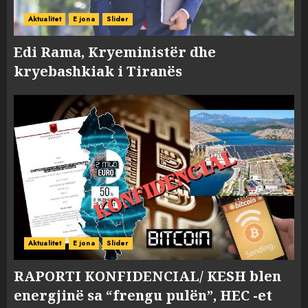
Aktualitet
E jona
Slider
Edi Rama, Kryeministër dhe
kryebashkiak i Tiranës
Aktualitet
E jona
Slider
RAPORTI KONFIDENCIAL/ KESH blen
energjinë sa “frengu pulën”, HEC -et