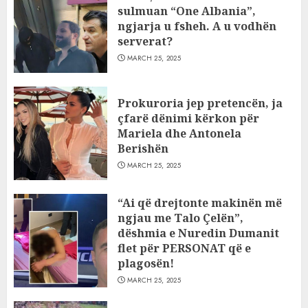
sulmuan “One Albania”,
ngjarja u fsheh. A u vodhën
serverat?
MARCH 25, 2025
Prokuroria jep pretencën, ja
çfarë dënimi kërkon për
Mariela dhe Antonela
Berishën
MARCH 25, 2025
“Ai që drejtonte makinën më
ngjau me Talo Çelën”,
dëshmia e Nuredin Dumanit
flet për PERSONAT që e
plagosën!
MARCH 25, 2025