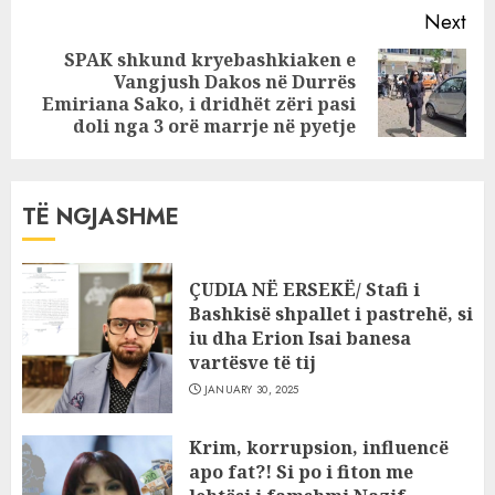
Next
SPAK shkund kryebashkiaken e
Vangjush Dakos në Durrës
Next
Emiriana Sako, i dridhët zëri pasi
post:
doli nga 3 orë marrje në pyetje
TË NGJASHME
ÇUDIA NË ERSEKË/ Stafi i
Bashkisë shpallet i pastrehë, si
iu dha Erion Isai banesa
vartësve të tij
JANUARY 30, 2025
Krim, korrupsion, influencë
apo fat?! Si po i fiton me