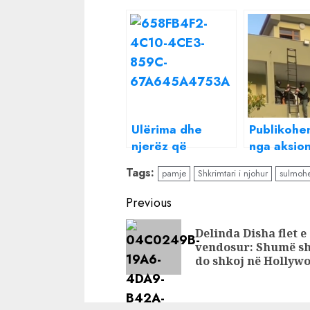
Ulërima dhe
Publikohe
njerëz që
nga aksion
vrapojnë/
SPAK për
Tags:
pamje
Shkrimtari i njohur
sulmohe
Publikohen pamje
arrestimin
të reja nga
eksponent
Continue
Previous
aksidenti tragjik,
njohur të 
Reading
shkon në 10
Delinda Disha flet e
numri i viktimave
vendosur: Shumë sh
do shkoj në Hollyw