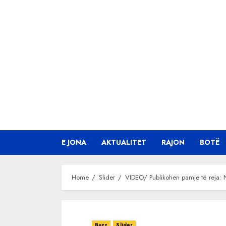
Skip
to
content
E JONA
AKTUALITET
RAJON
BOTË
Home
Slider
VIDEO/ Publikohen pamje të reja: N
Buzz
Slider