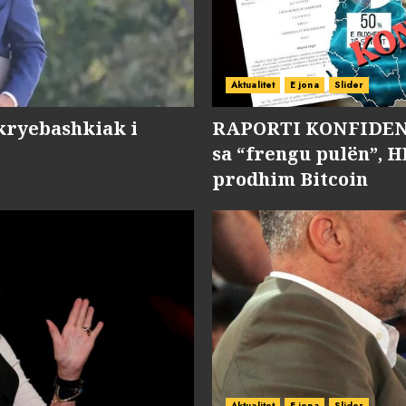
Aktualitet
E jona
Slider
kryebashkiak i
RAPORTI KONFIDENC
sa “frengu pulën”, H
prodhim Bitcoin
Aktualitet
E jona
Slider