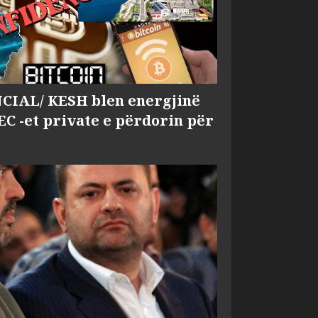
IAL/ KESH blen energjinë
EC -et private e përdorin për