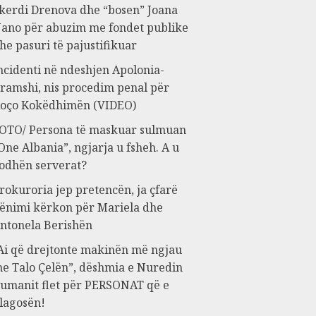
kerdi Drenova dhe “bosen” Joana
ano për abuzim me fondet publike
he pasuri të pajustifikuar
ncidenti në ndeshjen Apolonia-
ramshi, nis procedim penal për
oço Kokëdhimën (VIDEO)
OTO/ Persona të maskuar sulmuan
One Albania”, ngjarja u fsheh. A u
odhën serverat?
rokuroria jep pretencën, ja çfarë
ënimi kërkon për Mariela dhe
ntonela Berishën
Ai që drejtonte makinën më ngjau
e Talo Çelën”, dëshmia e Nuredin
umanit flet për PERSONAT që e
lagosën!