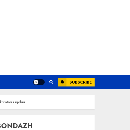
SUBSCRIBE
imtari i njohur
SONDAZH