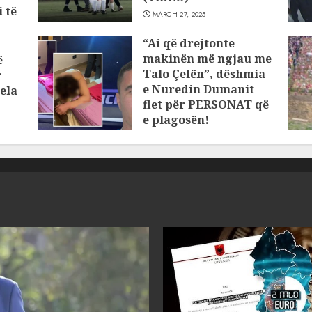
 të
MARCH 27, 2025
“Ai që drejtonte
makinën më ngjau me
ë
Talo Çelën”, dëshmia
r
e Nuredin Dumanit
ela
flet për PERSONAT që
e plagosën!
MARCH 25, 2025