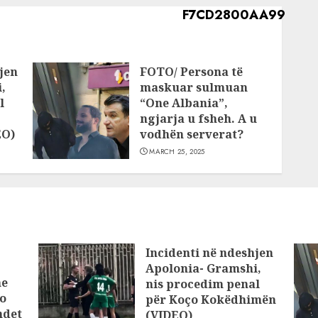
jen
FOTO/ Persona të
,
maskuar sulmuan
l
“One Albania”,
ngjarja u fsheh. A u
EO)
vodhën serverat?
MARCH 25, 2025
Incidenti në ndeshjen
Apolonia- Gramshi,
he
nis procedim penal
o
për Koço Kokëdhimën
ndet
(VIDEO)