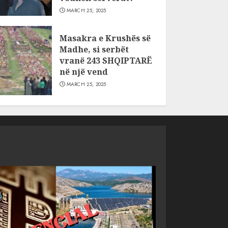
MARCH 25, 2025
Masakra e Krushës së
Madhe, si serbët
vranë 243 SHQIPTARË
në një vend
MARCH 25, 2025