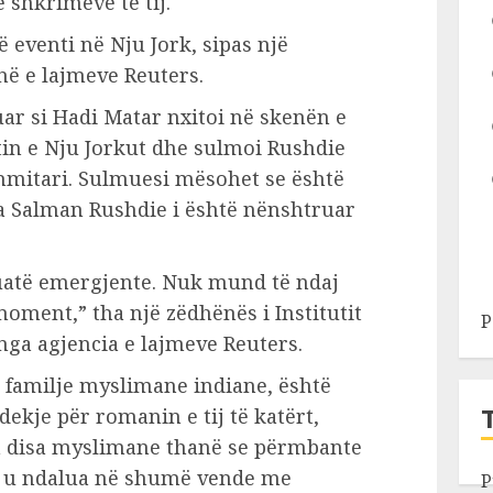
ë shkrimeve të tij.
 eventi në Nju Jork, sipas një
në e lajmeve Reuters.
kuar si Hadi Matar nxitoi në skenën e
tin e Nju Jorkut dhe sulmoi Rushdie
shmitari. Sulmuesi mësohet se është
a Salman Rushdie i është nënshtruar
uatë emergjente. Nuk mund të ndaj
oment,” tha një zëdhënës i Institutit
P
ga agjencia e lajmeve Reuters.
jë familje myslimane indiane, është
kje për romanin e tij të katërt,
lin disa myslimane thanë se përmbante
 u ndalua në shumë vende me
P