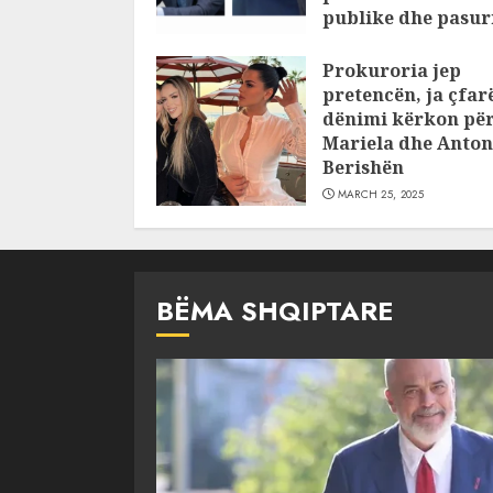
publike dhe pasuri
pajustifikuar
Prokuroria jep
JULY 24, 2025
pretencën, ja çfar
dënimi kërkon pë
Mariela dhe Anton
Berishën
MARCH 25, 2025
BËMA SHQIPTARE