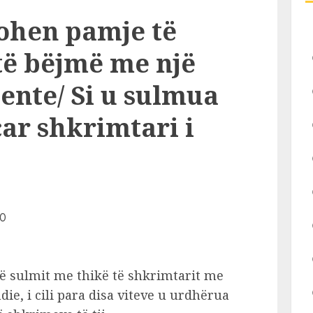
ohen pamje të
të bëjmë me një
ente/ Si u sulmua
çar shkrimtari i
të sulmit me thikë të shkrimtarit me
ie, i cili para disa viteve u urdhërua