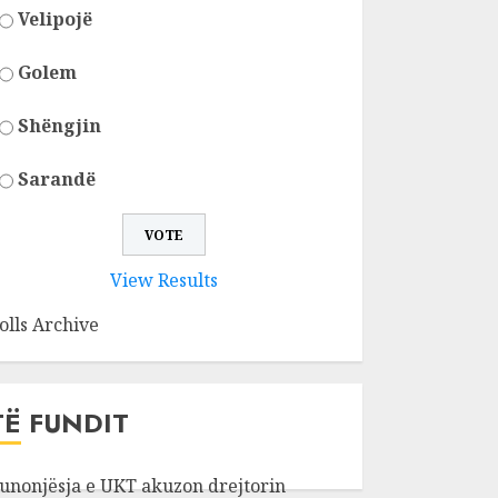
Velipojë
Golem
Shëngjin
Sarandë
View Results
olls Archive
TË FUNDIT
unonjësja e UKT akuzon drejtorin