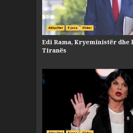
Aktualitet
E jona
Slider
Edi Rama, Kryeministër dhe 
Tiranës
Aktualitet
E jona
Slider