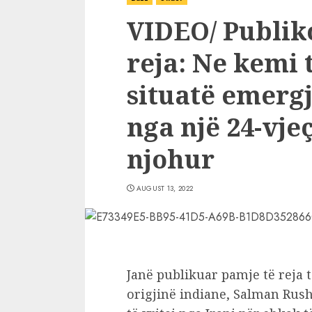
VIDEO/ Publik
reja: Ne kemi 
situatë emergj
nga një 24-vje
njohur
AUGUST 13, 2022
Janë publikuar pamje të reja 
origjinë indiane, Salman Rushd