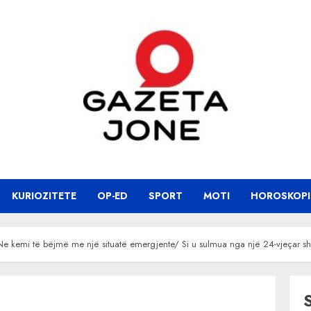
KURIOZITETE
OP-ED
SPORT
MOTI
HOROSKOPI
e kemi të bëjmë me një situatë emergjente/ Si u sulmua nga një 24-vjeçar shkr