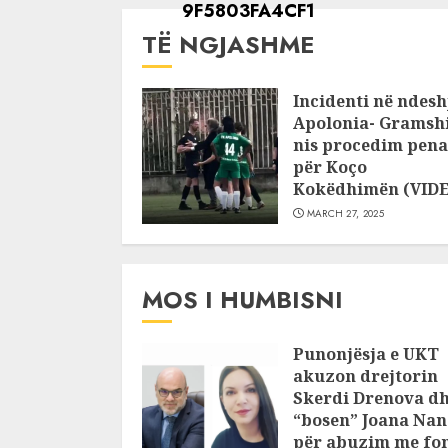
TË NGJASHME
Incidenti në ndesh
Apolonia- Gramshi
nis procedim pena
për Koço
Kokëdhimën (VID
MARCH 27, 2025
MOS I HUMBISNI
Punonjësja e UKT
akuzon drejtorin
Skerdi Drenova d
“bosen” Joana Nan
për abuzim me fo