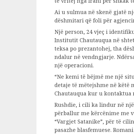
të vritej nga Irani për shkak t
Ai u sulmua në skenë gjatë një
dëshmitari që foli për agjenci
Një person, 24 vjeç i identifi
Institutit Chautauqua në shte
teksa po prezantohej, tha dë
ndalur në vendngjarje. Ndërs
një operacioni.
“Ne kemi të bëjmë me një sit
detaje të mëtejshme në këtë m
Chautauqua kur u kontaktua n
Rushdie, i cili ka lindur në n
përballur me kërcënime me vde
“Vargjet Satanike”, për të ci
pasazhe blasfemuese. Romani