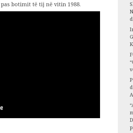
s botimit të tij në vitin 1988.
S
N
d
I
G
K
F
“
v
P
d
A
“
m
D
p