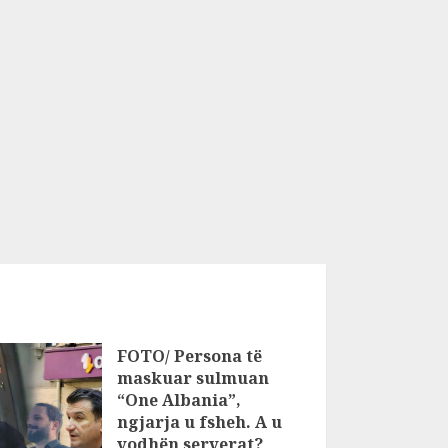
FOTO/ Persona të
maskuar sulmuan
“One Albania”,
ngjarja u fsheh. A u
vodhën serverat?