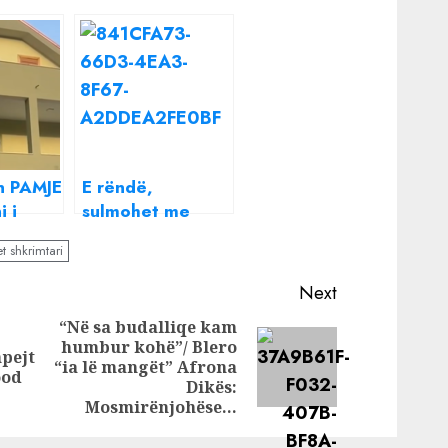
n PAMJE
E rëndë,
i i
sulmohet me
thikë shkrimtari i
t shkrimtari
 e
njohur
ëve të
Next
krimit
“Në sa budalliqe kam
humbur kohë”/ Blero
Previous
pejt
Next
“ia lë mangët” Afrona
post:
ood
post:
Dikës:
Mosmirënjohëse…