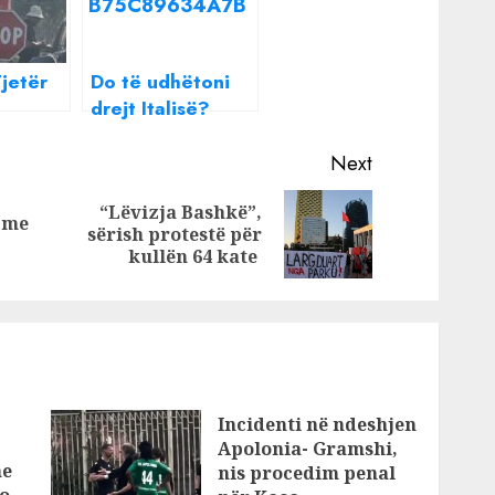
jetër
Do të udhëtoni
drejt Italisë?
 Fushë
Këto janë
nari i
rregullat e reja
Next
akson 2
“Lëvizja Bashkë”,
lojnë në
 me
Previous
Next
sërish protestë për
a tij
post:
post:
kullën 64 kate
Incidenti në ndeshjen
Apolonia- Gramshi,
he
nis procedim penal
o