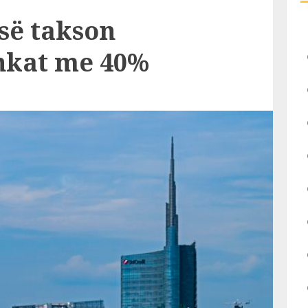
isë takson
nkat me 40%