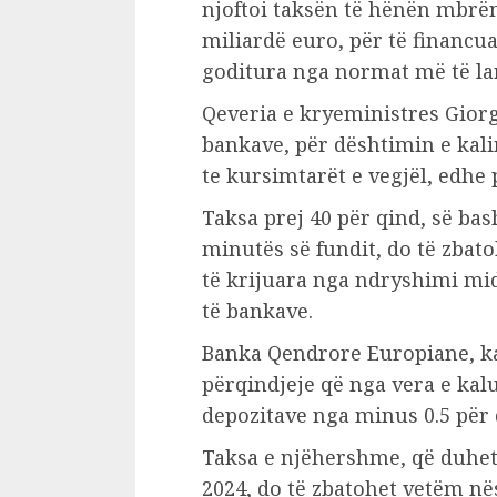
njoftoi taksën të hënën mbrëm
miliardë euro, për të financua
goditura nga normat më të lart
Qeveria e kryeministres Giorg
bankave, për dështimin e kalim
te kursimtarët e vegjël, edhe 
Taksa prej 40 për qind, së ba
minutës së fundit, do të zbato
të krijuara nga ndryshimi mi
të bankave.
Banka Qendrore Europiane, ka
përqindjeje që nga vera e kal
depozitave nga minus 0.5 për q
Taksa e njëhershme, që duhet 
2024, do të zbatohet vetëm nës