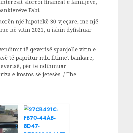
interesit sforcoi financat e familjeve,
ankierëve Fabi.
morën një hipotekë 30-vjeçare, me një
e në vitin 2021, u ishin dyfishuar
 vendimit të qeverisë spanjolle vitin e
ksë të papritur mbi fitimet bankare,
 qeverisë, për të ndihmuar
za e kostos së jetesës. / The