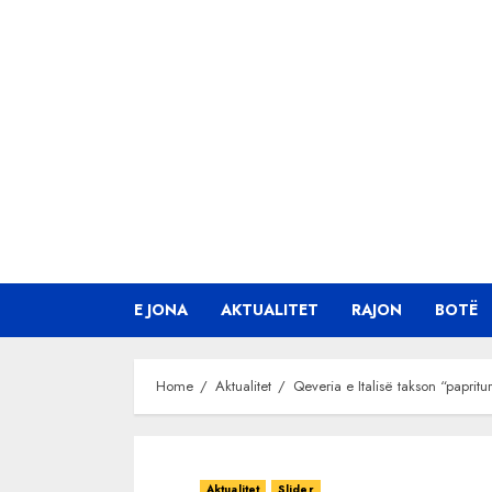
Skip
to
content
E JONA
AKTUALITET
RAJON
BOTË
Home
Aktualitet
Qeveria e Italisë takson “papri
Aktualitet
Slider