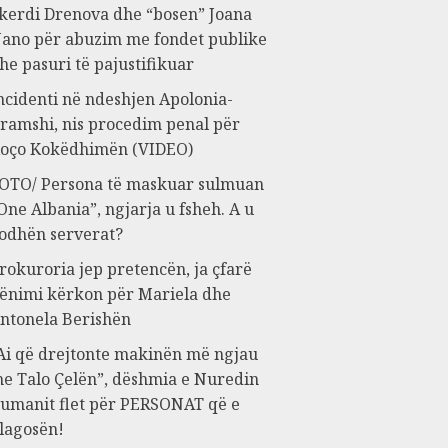
kerdi Drenova dhe “bosen” Joana
ano për abuzim me fondet publike
he pasuri të pajustifikuar
ncidenti në ndeshjen Apolonia-
ramshi, nis procedim penal për
oço Kokëdhimën (VIDEO)
OTO/ Persona të maskuar sulmuan
One Albania”, ngjarja u fsheh. A u
odhën serverat?
rokuroria jep pretencën, ja çfarë
ënimi kërkon për Mariela dhe
ntonela Berishën
Ai që drejtonte makinën më ngjau
e Talo Çelën”, dëshmia e Nuredin
umanit flet për PERSONAT që e
lagosën!