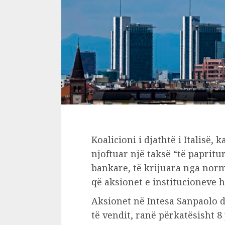
Koalicioni i djathtë i Italisë, 
njoftuar një taksë “të papritu
bankare, të krijuara nga norma
që aksionet e institucioneve 
Aksionet në Intesa Sanpaolo 
të vendit, ranë përkatësisht 8 