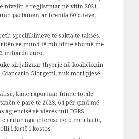
ë nivelin e regjistruar në vitin 2021.
imin parlamentar brenda 60 ditëve,
reth specifikimeve të sakta të taksës.
ogaritën se mund të mblidhte shumë më
 2 miliardë euro.
ke sinjalizuar thyerje në koalicionin
e Giancarlo Giorgetti, nuk mori pjesë
lisë, kanë raportuar fitime totale
jysmën e parë të 2023, 64 për qind më
as agjencisë së vlerësimit DBRS
 rritur nga interesi neto më i lartë,
lli i fortë i kostos.