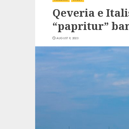
Qeveria e Ital
“papritur” ba
AUGUST 9, 2023