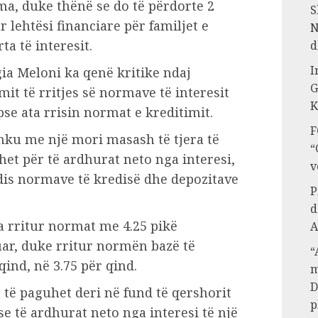
a, duke thënë se do të përdorte 2
S
r lehtësi financiare për familjet e
N
a të interesit.
d
I
ia Meloni ka qenë kritike ndaj
G
it të rritjes së normave të interesit
K
pse ata rrisin normat e kreditimit.
F
shku me një mori masash të tjera të
“
het për të ardhurat neto nga interesi,
v
dis normave të kredisë dhe depozitave
P
d
 rritur normat me 4.25 pikë
A
uar, duke rritur normën bazë të
“
ind, në 3.75 për qind.
m
D
të paguhet deri në fund të qershorit
p
e të ardhurat neto nga interesi të një