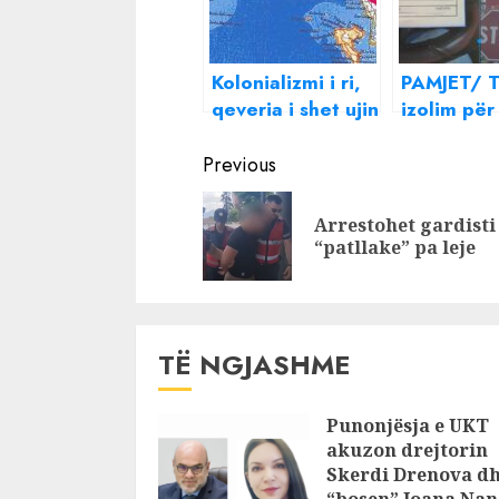
Kolonializmi i ri,
PAMJET/ T
qeveria i shet ujin
izolim për
Italisë: Mister
banorët e
Continue
kontrata dhe
Krujës, pro
Previous
vendburimi që do
hotelit i t
Reading
të merret
€ nëse ka
Arrestohet gardisti
rrugën par
“patllake” pa leje
TË NGJASHME
Punonjësja e UKT
akuzon drejtorin
Skerdi Drenova d
“bosen” Joana Nan