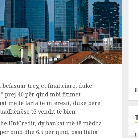
ka befasuar tregjet financiare, duke
P
r” prej 40 për qind mbi fitimet
t më të larta të interesit, duke bërë
huadhënëse të vendit të bien.
dhe UniCredit, dy bankat më të mëdha
për qind dhe 6.5 për qind, pasi Italia
P