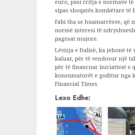
euro, pasi rritja e normave të 
sipas shoqatës kombëtare të b
Fabi tha se huamarrësve, që 
normë interesi të ndryshueshm
pagesat mujore.
Lëvizja e Italisë, ka jehonë të
kaluar, për të vendosur një ta
për të financuar iniciativat e
konsumatorët e goditur nga kri
Financial Times
Lexo Edhe: