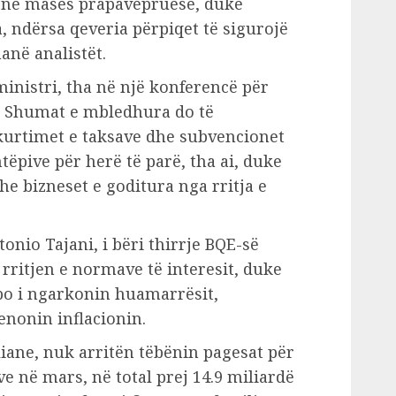
tojnë masës prapavepruese, duke
, ndërsa qeveria përpiqet të sigurojë
anë analistët.
inistri, tha në një konferencë për
e”. Shumat e mbledhura do të
shkurtimet e taksave dhe subvencionet
htëpive për herë të parë, tha ai, duke
he bizneset e goditura nga rritja e
ntonio Tajani, i bëri thirrje BQE-së
 rritjen e normave të interesit, duke
po i ngarkonin huamarrësit,
enonin inflacionin.
liane, nuk arritën tëbënin pagesat për
e në mars, në total prej 14.9 miliardë