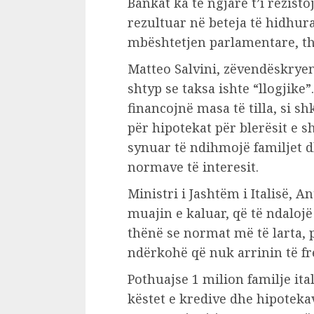
Bankat ka të ngjarë t’i rezis
rezultuar në beteja të hidhura
mbështetjen parlamentare, th
Matteo Salvini, zëvendëskryem
shtyp se taksa ishte “llogjik
financojnë masa të tilla, si 
për hipotekat për blerësit e s
synuar të ndihmojë familjet d
normave të interesit.
Ministri i Jashtëm i Italisë, A
muajin e kaluar, që të ndalojë
thënë se normat më të larta, 
ndërkohë që nuk arrinin të fr
Pothuajse 1 milion familje ita
këstet e kredive dhe hipotekav