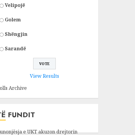
Velipojë
Golem
Shëngjin
Sarandë
View Results
olls Archive
TË FUNDIT
unonjësja e UKT akuzon drejtorin