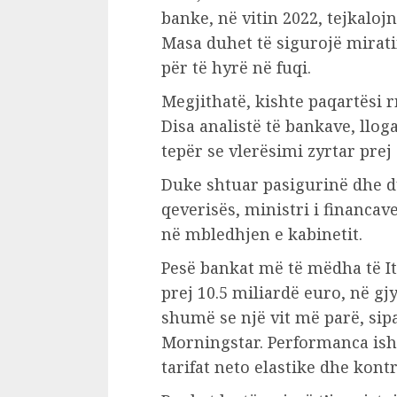
banke, në vitin 2022, tejkalojn
Masa duhet të sigurojë mirat
për të hyrë në fuqi.
Megjithatë, kishte paqartësi r
Disa analistë të bankave, ll
tepër se vlerësimi zyrtar prej
Duke shtuar pasigurinë dhe du
qeverisës, ministri i financav
në mbledhjen e kabinetit.
Pesë bankat më të mëdha të Ita
prej 10.5 miliardë euro, në g
shumë se një vit më parë, sip
Morningstar. Performanca ishte
tarifat neto elastike dhe kontro