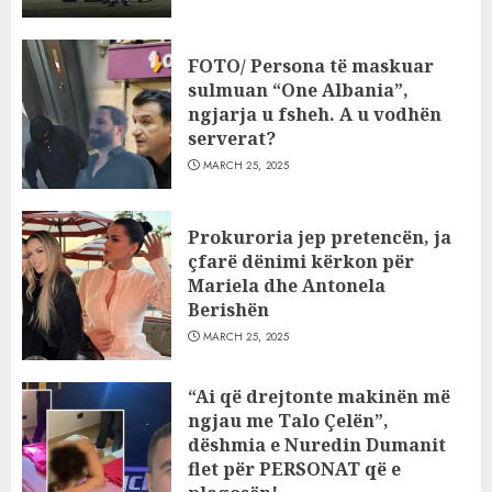
FOTO/ Persona të maskuar
sulmuan “One Albania”,
ngjarja u fsheh. A u vodhën
serverat?
MARCH 25, 2025
Prokuroria jep pretencën, ja
çfarë dënimi kërkon për
Mariela dhe Antonela
Berishën
MARCH 25, 2025
“Ai që drejtonte makinën më
ngjau me Talo Çelën”,
dëshmia e Nuredin Dumanit
flet për PERSONAT që e