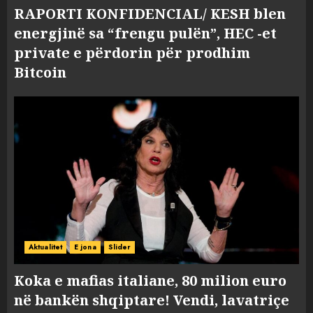
RAPORTI KONFIDENCIAL/ KESH blen
energjinë sa “frengu pulën”, HEC -et
private e përdorin për prodhim
Bitcoin
Aktualitet
E jona
Slider
Koka e mafias italiane, 80 milion euro
në bankën shqiptare! Vendi, lavatriçe