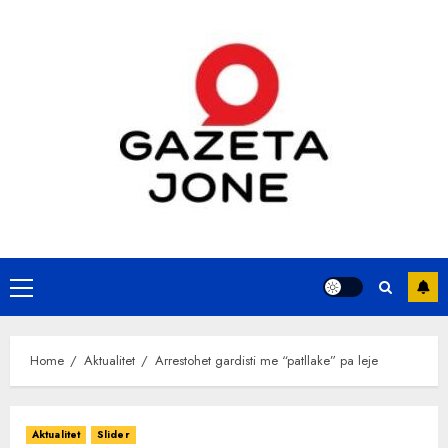
Skip
to
content
Primary
Menu
Home
Aktualitet
Arrestohet gardisti me “patllake” pa leje
Aktualitet
Slider