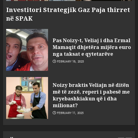
Investitori Strategjik Gaz Paja thirret
në SPAK
Pas Noizy-t, Veliaj i dha Ermal
Mamaqit dhjetëra mijëra euro
nga taksat e qytetarëve
FEBRUARY 18, 2025
FOTO/ Persona të maskuar
Noizy braktis Veliajn në ditën
sulmuan “One Albania”,
më të zezë, reperi i pabesë me
ngjarja u fsheh. A u vodhën
kryebashkiakun që i dha
serverat?
milionat?
3
MARCH 25, 2025
FEBRUARY 11, 2025
Prokuroria jep pretencën, ja
çfarë dënimi kërkon për