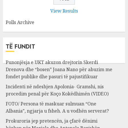
View Results
Polls Archive
TË FUNDIT
Punonjësja e UKT akuzon drejtorin Skerdi
Drenova dhe “bosen” Joana Nano për abuzim me
fondet publike dhe pasuri të pajustifikuar
Incidenti në ndeshjen Apolonia- Gramshi, nis
procedim penal për Koço Kokëdhimën (VIDEO)
FOTO/ Persona të maskuar sulmuan “One
Albania”, ngjarja u fsheh. A u vodhën serverat?
Prokuroria jep pretencën, ja çfarë dënimi
kërkon për Mariela dhe Antonela Berishën