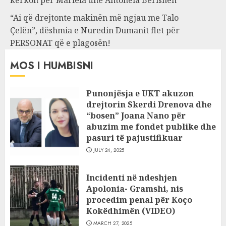
“Ai që drejtonte makinën më ngjau me Talo
Çelën”, dëshmia e Nuredin Dumanit flet për
PERSONAT që e plagosën!
MOS I HUMBISNI
Punonjësja e UKT akuzon
drejtorin Skerdi Drenova dhe
“bosen” Joana Nano për
abuzim me fondet publike dhe
pasuri të pajustifikuar
JULY 24, 2025
Incidenti në ndeshjen
Apolonia- Gramshi, nis
procedim penal për Koço
Kokëdhimën (VIDEO)
MARCH 27, 2025