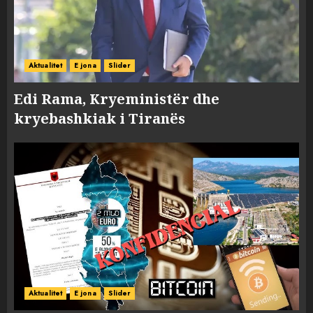
Aktualitet
E jona
Slider
Edi Rama, Kryeministër dhe
kryebashkiak i Tiranës
Aktualitet
E jona
Slider