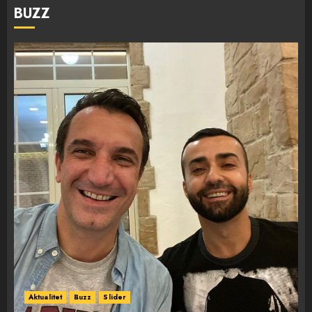
BUZZ
Aktualitet
Buzz
Slider