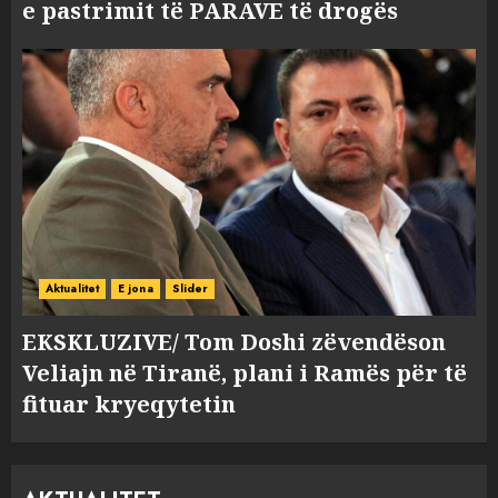
e pastrimit të PARAVE të drogës
Aktualitet
E jona
Slider
EKSKLUZIVE/ Tom Doshi zëvendëson
Veliajn në Tiranë, plani i Ramës për të
fituar kryeqytetin