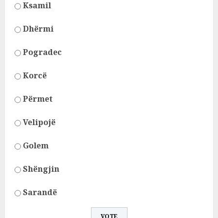
Ksamil
Dhërmi
Pogradec
Korcë
Përmet
Velipojë
Golem
Shëngjin
Sarandë