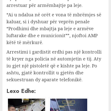
arrestuar për armëmbajtje pa leje.
“Ai u ndalua në orët e vona të mbrëmjes së
kaluar, si i dyshuar për veprën penale
“Prodhimi dhe mbajtja pa leje e armëve
luftarake dhe e municionit””, njoftoi AMP
këtë të mërkurë.
Arrestimi i gardistit erdhi pas një kontrolli
të kryer nga policia në automjetin e tij. Aty
iu gjet një pistoletë që e kishte pa leje. Po
ashtu, gjatë kontrollit u gjetën dhe
sekuestruan dy aparate telefonikë.
Lexo Edhe: