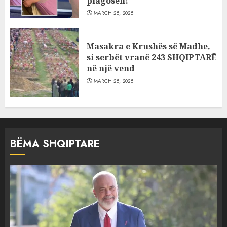
plagosën!
MARCH 25, 2025
Masakra e Krushës së Madhe,
si serbët vranë 243 SHQIPTARË
në një vend
MARCH 25, 2025
BËMA SHQIPTARE