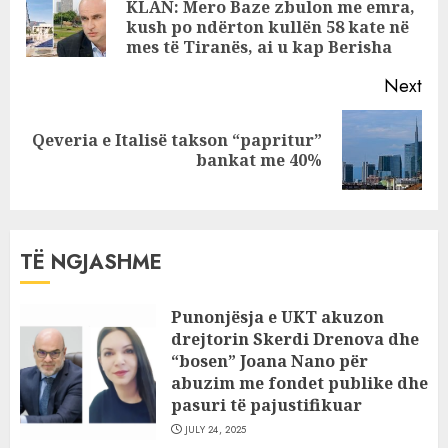
KLAN: Mero Baze zbulon me emra,
Pre
kush po ndërton kullën 58 kate në
pos
mes të Tiranës, ai u kap Berisha
Next
Qeveria e Italisë takson “papritur”
Next
bankat me 40%
post:
TË NGJASHME
Punonjësja e UKT akuzon
drejtorin Skerdi Drenova dhe
“bosen” Joana Nano për
abuzim me fondet publike dhe
pasuri të pajustifikuar
JULY 24, 2025