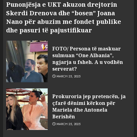
Punonjësja e UKT akuzon drejtorin
Skerdi Drenova dhe “bosen” Joana
Nano për abuzim me fondet publike
dhe pasuri të pajustifikuar
FOTO/ Persona të maskuar
sulmuan “One Albania”,
ngjarja u fsheh. A u vodhën
serverat?
MARCH 25, 2025
Prokuroria jep pretencën, ja
çfarë dënimi kërkon për
Mariela dhe Antonela
Berishën
MARCH 25, 2025