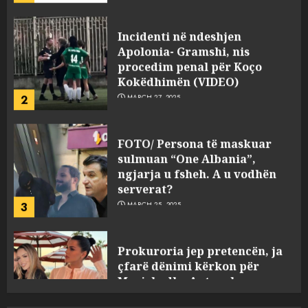
Apolonia- Gramshi, nis
procedim penal për Koço
Kokëdhimën (VIDEO)
2
MARCH 27, 2025
FOTO/ Persona të maskuar
sulmuan “One Albania”,
ngjarja u fsheh. A u vodhën
serverat?
3
MARCH 25, 2025
Prokuroria jep pretencën, ja
çfarë dënimi kërkon për
Mariela dhe Antonela
Berishën
4
MARCH 25, 2025