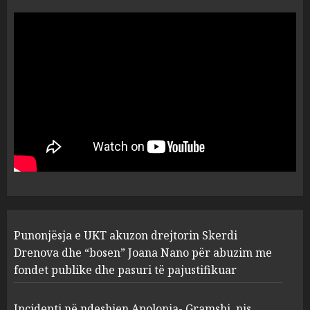
“Ai që drejtonte makinën më
ngjau me Talo Çelën”,
dëshmia e Nuredin Dumanit
flet për PERSONAT që e
plagosën!
5
MARCH 25, 2025
Punonjësja e UKT akuzon
drejtorin Skerdi Drenova dhe
“bosen” Joana Nano për
abuzim me fondet publike dhe
pasuri të pajustifikuar
1
JULY 24, 2025
Incidenti në ndeshjen
Punonjësja e UKT akuzon drejtorin Skerdi
Apolonia- Gramshi, nis
procedim penal për Koço
Drenova dhe “bosen” Joana Nano për abuzim me
Kokëdhimën (VIDEO)
fondet publike dhe pasuri të pajustifikuar
2
MARCH 27, 2025
Incidenti në ndeshjen Apolonia- Gramshi, nis