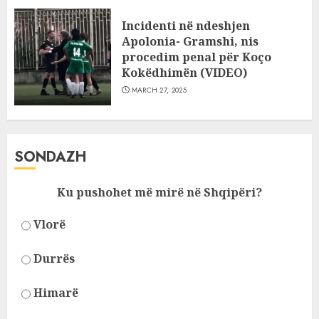
Incidenti në ndeshjen
Apolonia- Gramshi, nis
procedim penal për Koço
Kokëdhimën (VIDEO)
MARCH 27, 2025
SONDAZH
Ku pushohet më mirë në Shqipëri?
Vlorë
Durrës
Himarë