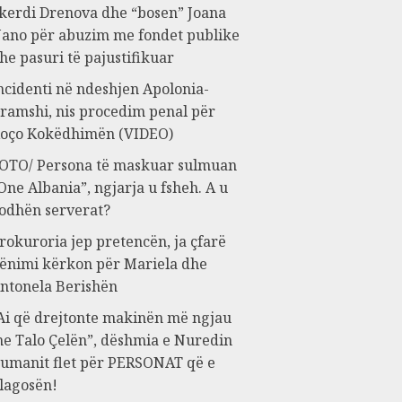
kerdi Drenova dhe “bosen” Joana
ano për abuzim me fondet publike
he pasuri të pajustifikuar
ncidenti në ndeshjen Apolonia-
ramshi, nis procedim penal për
oço Kokëdhimën (VIDEO)
OTO/ Persona të maskuar sulmuan
One Albania”, ngjarja u fsheh. A u
odhën serverat?
rokuroria jep pretencën, ja çfarë
ënimi kërkon për Mariela dhe
ntonela Berishën
Ai që drejtonte makinën më ngjau
e Talo Çelën”, dëshmia e Nuredin
umanit flet për PERSONAT që e
lagosën!