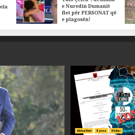
e Nuredin Dumanit
ela
flet për PERSONAT që
e plagosën!
MARCH 25, 2025
Aktualitet
E jona
Slider