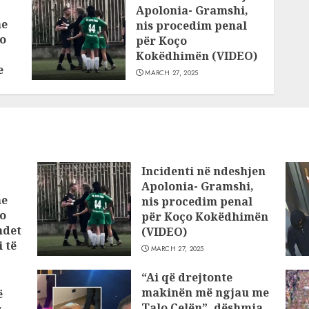
Apolonia- Gramshi,
he
nis procedim penal
o
për Koço
Kokëdhimën (VIDEO)
e
MARCH 27, 2025
Incidenti në ndeshjen
Apolonia- Gramshi,
he
nis procedim penal
o
për Koço Kokëdhimën
ndet
(VIDEO)
 të
MARCH 27, 2025
“Ai që drejtonte
makinën më ngjau me
ë
Talo Çelën”, dëshmia
r