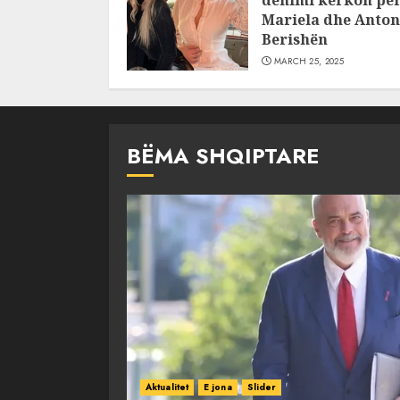
Mariela dhe Anton
Berishën
MARCH 25, 2025
BËMA SHQIPTARE
Aktualitet
E jona
Slider