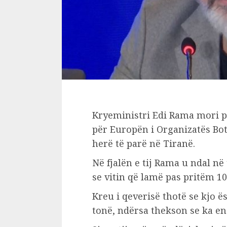
Kryeministri Edi Rama mori pj
për Europën i Organizatës Bo
herë të parë në Tiranë.
Në fjalën e tij Rama u ndal n
se vitin që lamë pas pritëm 10
Kreu i qeverisë thotë se kjo ë
tonë, ndërsa thekson se ka en