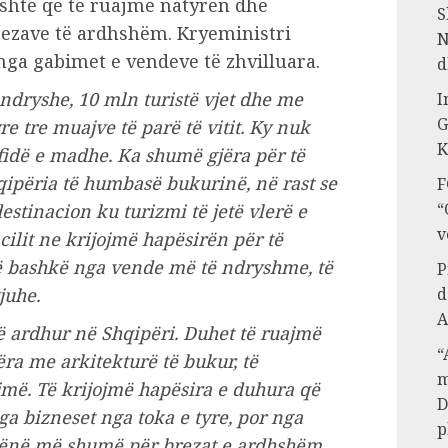
është që të ruajmë natyrën dhe
S
rezave të ardhshëm. Kryeministri
N
ga gabimet e vendeve të zhvilluara.
d
t ndryshe, 10 mln turistë vjet dhe me
I
G
re tre muajve të parë të vitit. Ky nuk
K
fidë e madhe. Ka shumë gjëra për të
ipëria të humbasë bukurinë, në rast se
F
“
estinacion ku turizmi të jetë vlerë e
v
ilit ne krijojmë hapësirën për të
ë bashkë nga vende më të ndryshme, të
P
juhe.
d
A
në ardhur në Shqipëri. Duhet të ruajmë
“
ëra me arkitekturë të bukur, të
m
jmë. Të krijojmë hapësira e duhura që
D
a bizneset nga toka e tyre, por nga
p
 lënë më shumë për brezat e ardhshëm.