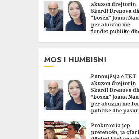
akuzon drejtorin
Skerdi Drenova d
“bosen” Joana Nan
për abuzim me
fondet publike dh
pasuri të
pajustifikuar
JULY 24, 2025
MOS I HUMBISNI
Punonjësja e UKT
akuzon drejtorin
Skerdi Drenova d
“bosen” Joana Nan
për abuzim me fo
publike dhe pasuri
pajustifikuar
Prokuroria jep
JULY 24, 2025
pretencën, ja çfar
dënimi kërkon pë