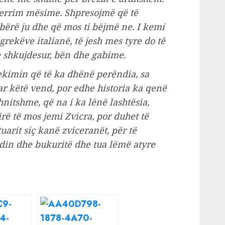
jerrim mësime. Shpresojmë që të
ërë ju dhe që mos ti bëjmë ne. I kemi
rekëve italianë, të jesh mes tyre do të
a e shkujdesur, bën dhe gabime.
ekimin që të ka dhënë perëndia, sa
ar këtë vend, por edhe historia ka qenë
nitshme, që na i ka lënë lashtësia,
rë të mos jemi Zvicra, por duhet të
arit siç kanë zviceranët, për të
din dhe bukuritë dhe tua lëmë atyre