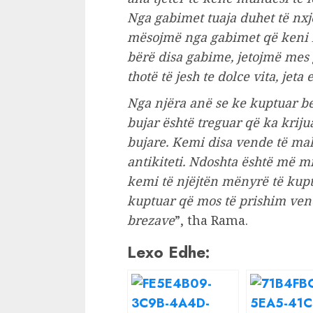
Nga gabimet tuaja duhet të nx
mësojmë nga gabimet që keni b
bërë disa gabime, jetojmë mes g
thotë të jesh te dolce vita, jet
Nga njëra anë se ke kuptuar b
bujar është treguar që ka kriju
bujare. Kemi disa vende të mah
antikiteti. Ndoshta është më mi
kemi të njëjtën mënyrë të kuptu
kuptuar që mos të prishim ven
brezave
”, tha Rama.
Lexo Edhe: