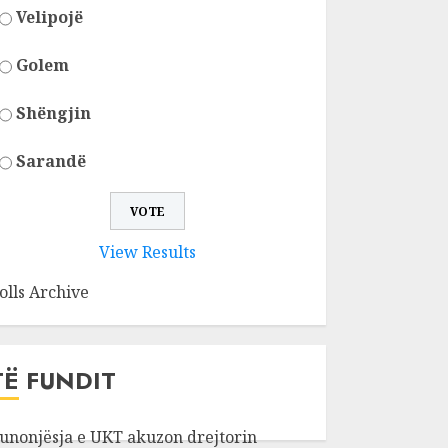
Velipojë
Golem
Shëngjin
Sarandë
View Results
olls Archive
TË FUNDIT
unonjësja e UKT akuzon drejtorin