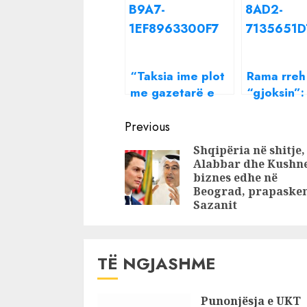
“Taksia ime plot
Rama rreh
me gazetarë e
“gjoksin”: 
delegacione, 650
janë ident
Continue
mijë lekë të
sjellin lek
Previous
vjetra”, Rama për
punësim d
Reading
Shqipëria në shitje,
Berishën: Ai 2.5
turistë
Alabbar dhe Kushn
milionë, merrte
biznes edhe në
dhe ‘bodyguard’
Beograd, prapasken
Sazanit
se i bukur shumë
hijena non-grata
TË NGJASHME
Punonjësja e UKT