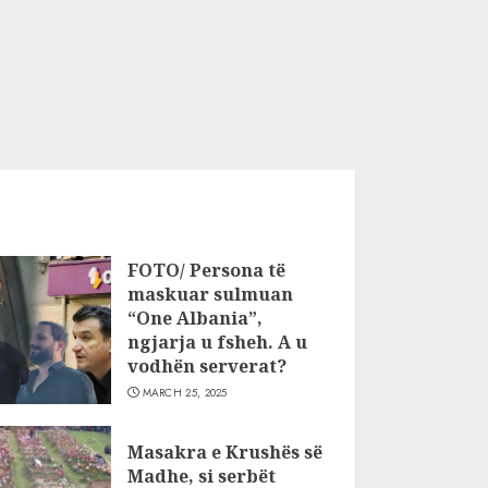
FOTO/ Persona të
maskuar sulmuan
“One Albania”,
ngjarja u fsheh. A u
vodhën serverat?
MARCH 25, 2025
Masakra e Krushës së
Madhe, si serbët