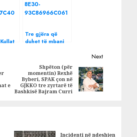
Tre gjëra që
Kullat
duhet të mbani
itet! Po
në portofol për
ë,
më shumë para
Next
he
Shpëton (për
er
momentin) Rexhë
Previous
Next
Byberi, SPAK çon në
post:
post:
at e
GJKKO tre zyrtarë të
Bashkisë Bajram Curri
Incidenti në ndeshjen