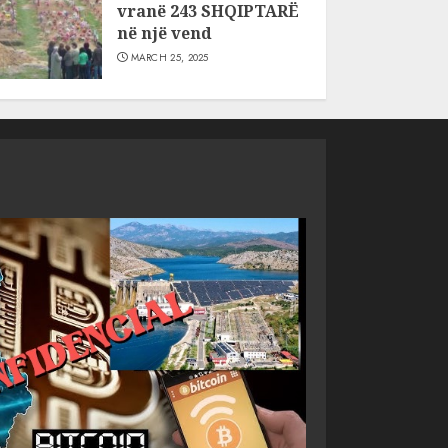
vranë 243 SHQIPTARË
në një vend
MARCH 25, 2025