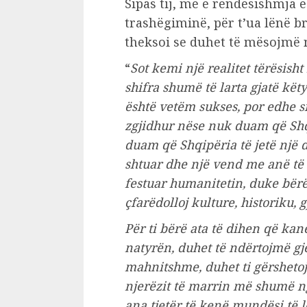
Sipas tij, më e rëndësishmja 
trashëgiminë, për t’ua lënë b
theksoi se duhet të mësojmë n
“
Sot kemi një realitet tërësish
shifra shumë të larta gjatë këty
është vetëm sukses, por edhe s
zgjidhur nëse nuk duam që Shq
duam që Shqipëria të jetë një d
shtuar dhe një vend me anë të c
festuar humanitetin, duke bër
çfarëdolloj kulture, historiku, g
Për ti bërë ata të dihen që ka
natyrën, duhet të ndërtojmë gj
mahnitshme, duhet ti gërsheto
njerëzit të marrin më shumë ng
ana tjetër të kenë mundësi të