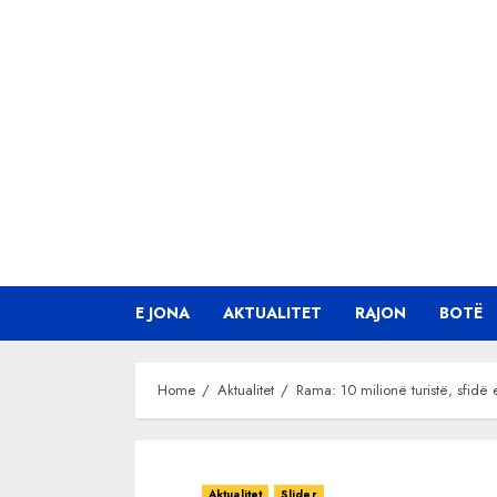
Skip
to
content
E JONA
AKTUALITET
RAJON
BOTË
Home
Aktualitet
Rama: 10 milionë turistë, sfid
Aktualitet
Slider