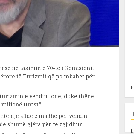
esë në takimin e 70-të i Komisionit
tërore të Turizmit që po mbahet për
P
ë turizmin e vendin tonë, duke thënë
 milionë turistë.
shtë një sfidë e madhe për vendin
de shumë gjëra për të zgjidhur.
P