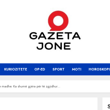
KURIOZITETE
OP-ED
SPORT
MOTI
HOROSKOPI
ë e madhe. Ka shumë gjëra për të zgjidhur…