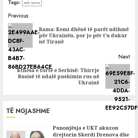
Tags:
edi rama
ndeshjes,
këngëtarja serbe
Continue
Previous
reagon pas
Reading
deklaratës: Është
Rama: Kemi dhënë të parët ndihmë
Pre
keqkuptuar
për Ukrainën, por jo për t’u dukur
pos
në Tiranë
Next
Kthesa e fortë e Serbisë: Thirrje
Next
Rusisë të ndalë pushimin rus në
post:
Ukrainë
TË NGJASHME
Punonjësja e UKT akuzon
drejtorin Skerdi Drenova dhe