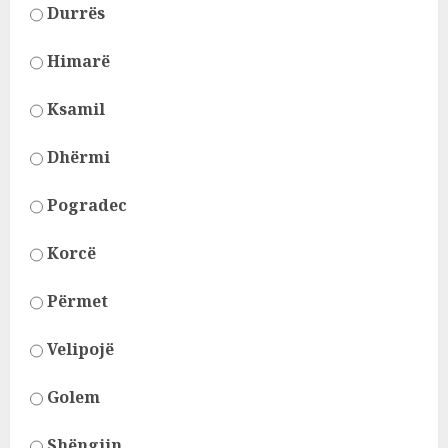
Durrës
Himarë
Ksamil
Dhërmi
Pogradec
Korcë
Përmet
Velipojë
Golem
Shëngjin