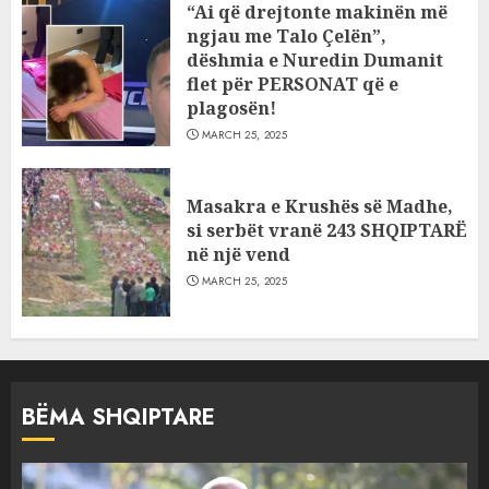
“Ai që drejtonte makinën më
ngjau me Talo Çelën”,
dëshmia e Nuredin Dumanit
flet për PERSONAT që e
plagosën!
MARCH 25, 2025
Masakra e Krushës së Madhe,
si serbët vranë 243 SHQIPTARË
në një vend
MARCH 25, 2025
BËMA SHQIPTARE