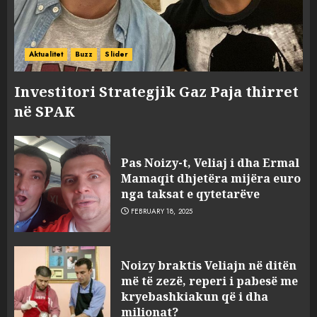
Aktualitet
Buzz
Slider
Investitori Strategjik Gaz Paja thirret
në SPAK
FOTO/ Persona të maskuar
sulmuan “One Albania”,
Pas Noizy-t, Veliaj i dha Ermal
ngjarja u fsheh. A u vodhën
Mamaqit dhjetëra mijëra euro
serverat?
nga taksat e qytetarëve
3
MARCH 25, 2025
FEBRUARY 18, 2025
Prokuroria jep pretencën, ja
Noizy braktis Veliajn në ditën
çfarë dënimi kërkon për
më të zezë, reperi i pabesë me
Mariela dhe Antonela
kryebashkiakun që i dha
Berishën
milionat?
MARCH 25, 2025