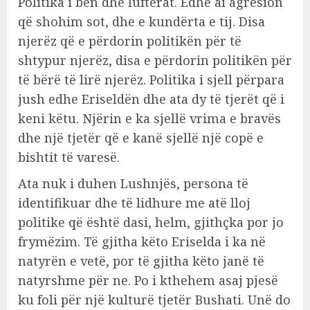
Politika i bën dhe luftërat. Edhe ai agresion
që shohim sot, dhe e kundërta e tij. Disa
njerëz që e përdorin politikën për të
shtypur njerëz, disa e përdorin politikën për
të bërë të lirë njerëz. Politika i sjell përpara
jush edhe Eriseldën dhe ata dy të tjerët që i
keni këtu. Njërin e ka sjellë vrima e bravës
dhe një tjetër që e kanë sjellë një copë e
bishtit të varesë.
Ata nuk i duhen Lushnjës, persona të
identifikuar dhe të lidhure me atë lloj
politike që është dasi, helm, gjithçka por jo
frymëzim. Të gjitha këto Eriselda i ka në
natyrën e vetë, por të gjitha këto janë të
natyrshme për ne. Po i kthehem asaj pjesë
ku foli për një kulturë tjetër Bushati. Unë do