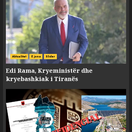
Aktualitet
E jona
Slider
Edi Rama, Kryeministër dhe
kryebashkiak i Tiranës