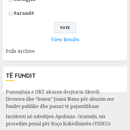
Sarandë
View Results
Polls Archive
TË FUNDIT
Punonjësja e UKT akuzon drejtorin Skerdi
Drenova dhe “bosen” Joana Nano për abuzim me
fondet publike dhe pasuri të pajustifikuar
Incidenti në ndeshjen Apolonia- Gramshi, nis
procedim penal për Koço Kokëdhimën (VIDEO)