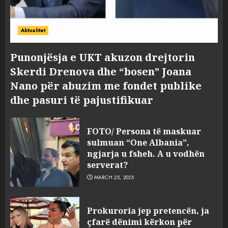
Aktualitet
Punonjësja e UKT akuzon drejtorin
Skerdi Drenova dhe “bosen” Joana
Nano për abuzim me fondet publike
dhe pasuri të pajustifikuar
FOTO/ Persona të maskuar
sulmuan “One Albania”,
ngjarja u fsheh. A u vodhën
serverat?
MARCH 25, 2025
Prokuroria jep pretencën, ja
çfarë dënimi kërkon për