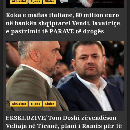
Aktualitet
E jona
Slider
Koka e mafias italiane, 80 milion euro
në bankën shqiptare! Vendi, lavatriçe
e pastrimit të PARAVE të drogës
Aktualitet
E jona
Slider
EKSKLUZIVE/ Tom Doshi zëvendëson
Veliajn në Tiranë, plani i Ramës për të