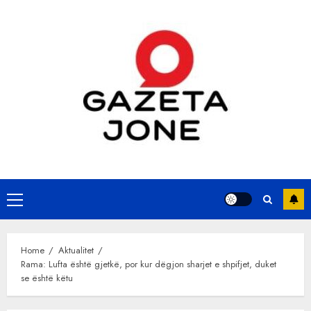
Skip
to
content
Primary
Menu
Home
Aktualitet
Rama: Lufta është gjetkë, por kur dëgjon sharjet e shpifjet, duket
se është këtu