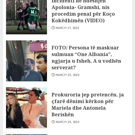
Incidenti në ndeshjen
Apolonia- Gramshi, nis
procedim penal për Koço
Kokëdhimën (VIDEO)
MARCH 27, 2025
FOTO/ Persona të maskuar
sulmuan “One Albania”,
ngjarja u fsheh. A u vodhën
serverat?
MARCH 25, 2025
Prokuroria jep pretencën, ja
çfarë dënimi kërkon për
Mariela dhe Antonela
Berishën
MARCH 25, 2025