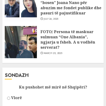
“bosen” Joana Nano për
abuzim me fondet publike dhe
pasuri të pajustifikuar
JULY 24, 2025
FOTO/ Persona të maskuar
sulmuan “One Albania”,
ngjarja u fsheh. A u vodhën
serverat?
MARCH 25, 2025
SONDAZH
Ku pushohet më mirë në Shqipëri?
Vlorë