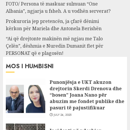
FOTO/ Persona të maskuar sulmuan “One
Albania”, ngjarja u fsheh. A u vodhën serverat?
Prokuroria jep pretencën, ja çfarë dënimi
kërkon për Mariela dhe Antonela Berishën
“Ai që drejtonte makinën më ngjau me Talo
Çelën”, dëshmia e Nuredin Dumanit flet për
PERSONAT që e plagosën!
MOS I HUMBISNI
Punonjësja e UKT akuzon
drejtorin Skerdi Drenova dhe
“bosen” Joana Nano për
abuzim me fondet publike dhe
pasuri të pajustifikuar
JULY 24, 2025