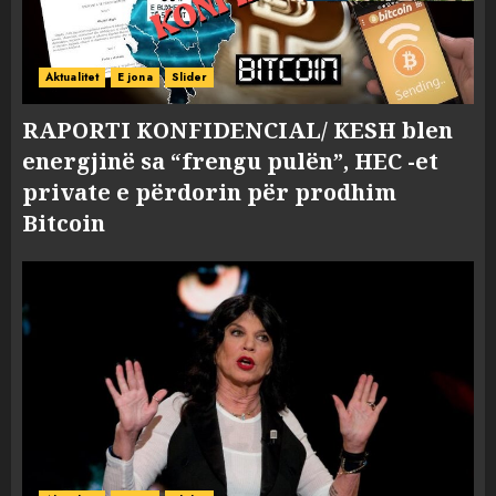
Aktualitet
E jona
Slider
RAPORTI KONFIDENCIAL/ KESH blen
energjinë sa “frengu pulën”, HEC -et
private e përdorin për prodhim
Bitcoin