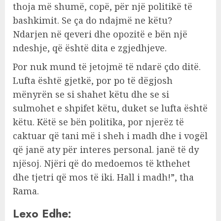
thoja më shumë, copë, për një politikë të
bashkimit. Se ça do ndajmë ne këtu?
Ndarjen në qeveri dhe opozitë e bën një
ndeshje, që është dita e zgjedhjeve.
Por nuk mund të jetojmë të ndarë çdo ditë.
Lufta është gjetkë, por po të dëgjosh
mënyrën se si shahet këtu dhe se si
sulmohet e shpifet këtu, duket se lufta është
këtu. Këtë se bën politika, por njerëz të
caktuar që tani më i sheh i madh dhe i vogël
që janë aty për interes personal. janë të dy
njësoj. Njëri që do medoemos të kthehet
dhe tjetri që mos të iki. Hall i madh!”, tha
Rama.
Lexo Edhe: