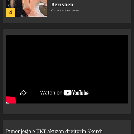
flet për PERSONAT që e
plagosën!
5
MARCH 25, 2025
Punonjësja e UKT akuzon
drejtorin Skerdi Drenova dhe
“bosen” Joana Nano për
abuzim me fondet publike dhe
pasuri të pajustifikuar
1
JULY 24, 2025
Incidenti në ndeshjen
Apolonia- Gramshi, nis
procedim penal për Koço
Kokëdhimën (VIDEO)
2
MARCH 27, 2025
FOTO/ Persona të maskuar
Punonjësja e UKT akuzon drejtorin Skerdi
sulmuan “One Albania”,