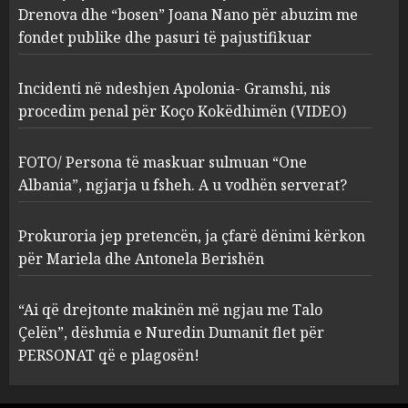
ngjarja u fsheh. A u vodhën
Drenova dhe “bosen” Joana Nano për abuzim me
serverat?
fondet publike dhe pasuri të pajustifikuar
3
MARCH 25, 2025
Incidenti në ndeshjen Apolonia- Gramshi, nis
procedim penal për Koço Kokëdhimën (VIDEO)
Prokuroria jep pretencën, ja
çfarë dënimi kërkon për
Mariela dhe Antonela
FOTO/ Persona të maskuar sulmuan “One
Berishën
Albania”, ngjarja u fsheh. A u vodhën serverat?
4
MARCH 25, 2025
Prokuroria jep pretencën, ja çfarë dënimi kërkon
“Ai që drejtonte makinën më
për Mariela dhe Antonela Berishën
ngjau me Talo Çelën”,
dëshmia e Nuredin Dumanit
“Ai që drejtonte makinën më ngjau me Talo
flet për PERSONAT që e
Çelën”, dëshmia e Nuredin Dumanit flet për
plagosën!
5
PERSONAT që e plagosën!
MARCH 25, 2025