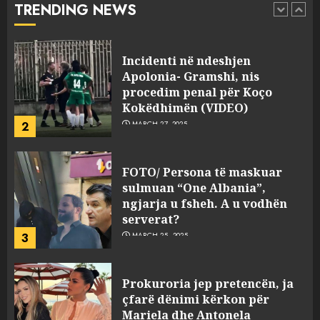
TRENDING NEWS
2
MARCH 27, 2025
FOTO/ Persona të maskuar
sulmuan “One Albania”,
ngjarja u fsheh. A u vodhën
serverat?
3
MARCH 25, 2025
Prokuroria jep pretencën, ja
çfarë dënimi kërkon për
Mariela dhe Antonela
Berishën
4
MARCH 25, 2025
“Ai që drejtonte makinën më
ngjau me Talo Çelën”,
dëshmia e Nuredin Dumanit