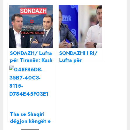
SONDAZH/ Lufta
SONDAZHI I RI/
për Tiranën: Kush
Lufta për
fiton, Veliaj apo
Elbasanin: Kush
Këlliçi? VOTONI
fiton, Llatja apo
KËTU!!
Boçi? VOTONI
KËTU!!
Tha se Shaqiri
dëgjon këngët e
saj para