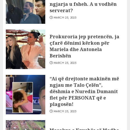
ngjarja u fsheh. A u vodhën
serverat?
MARCH 25, 2025
Prokuroria jep pretencën, ja
çfarë dënimi kërkon për
Mariela dhe Antonela
Berishën
MARCH 25, 2025
“Ai që drejtonte makinën më
ngjau me Talo Çelën”,
dëshmia e Nuredin Dumanit
flet për PERSONAT që e
plagosën!
MARCH 25, 2025