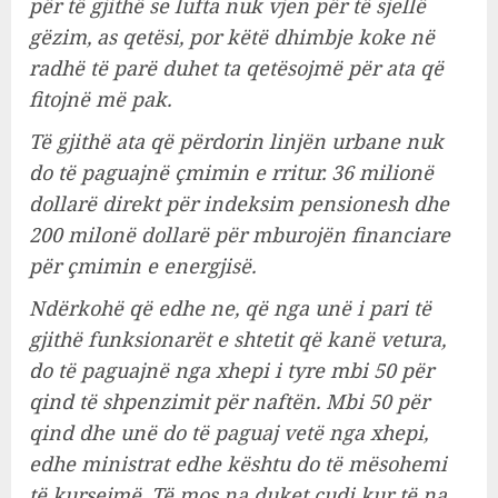
për të gjithë se lufta nuk vjen për të sjellë
gëzim, as qetësi, por këtë dhimbje koke në
radhë të parë duhet ta qetësojmë për ata që
fitojnë më pak.
Të gjithë ata që përdorin linjën urbane nuk
do të paguajnë çmimin e rritur. 36 milionë
dollarë direkt për indeksim pensionesh dhe
200 milonë dollarë për mburojën financiare
për çmimin e energjisë.
Ndërkohë që edhe ne, që nga unë i pari të
gjithë funksionarët e shtetit që kanë vetura,
do të paguajnë nga xhepi i tyre mbi 50 për
qind të shpenzimit për naftën. Mbi 50 për
qind dhe unë do të paguaj vetë nga xhepi,
edhe ministrat edhe kështu do të mësohemi
të kursejmë. Të mos na duket çudi kur të na