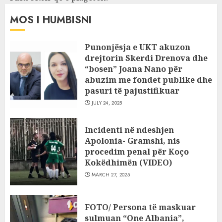
MOS I HUMBISNI
Punonjësja e UKT akuzon
drejtorin Skerdi Drenova dhe
“bosen” Joana Nano për
abuzim me fondet publike dhe
pasuri të pajustifikuar
JULY 24, 2025
Incidenti në ndeshjen
Apolonia- Gramshi, nis
procedim penal për Koço
Kokëdhimën (VIDEO)
MARCH 27, 2025
FOTO/ Persona të maskuar
sulmuan “One Albania”,