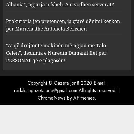
serverat?
Albania”, ngjarja u fsheh. A u vodhën serverat?
3
MARCH 25, 2025
Prokuroria jep pretencën, ja çfarë dënimi kërkon
Prokuroria jep pretencën, ja
për Mariela dhe Antonela Berishën
çfarë dënimi kërkon për
Mariela dhe Antonela
“Ai që drejtonte makinën më ngjau me Talo
Berishën
Çelën”, dëshmia e Nuredin Dumanit flet për
4
MARCH 25, 2025
PERSONAT që e plagosën!
“Ai që drejtonte makinën më
ngjau me Talo Çelën”,
Copyright © Gazeta Jonë 2020 E-mail:
dëshmia e Nuredin Dumanit
redaksiagazetajone@gmail.com
All rights reserved.
|
flet për PERSONAT që e
ChromeNews
by AF themes.
plagosën!
5
MARCH 25, 2025