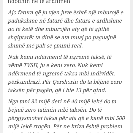
ndodhin në të ardhmen.
Ajo fatura që ju vjen juve është një mburojë e
padukshme në faturë dhe fatura e ardhshme
do të ketë dhe mburojën aty që të gjithë
shqiptarët ta dinë se ata muaj po paguajnë
shumë më pak se çmimi real.
Nuk kemi ndërmend të ngremë taksë, të
vëmë TVSH, ju e keni zero. Nuk kemi
ndërmend të ngremë taksa mbi individët,
përkundrazi. Për Qershorin do ta bëjmë zero
taksën për pagën, që i bie 13 për qind.
Nga tani 32 mijë deri në 40 mijë lekë do ta
bëjmë zero tatimin mbi taksën. Do të
përgjysmohet taksa për ata që e kanë mbi 500
mijë lekë rrogën. Për ne kriza është problem