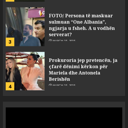
FOTO/ Persona të maskuar
sulmuan “One Albania”,
ngjarja u fsheh. A u vodhën
serverat?
3
MARCH 25, 2025
Prokuroria jep pretencën, ja
çfarë dënimi kërkon për
Mariela dhe Antonela
Berishën
4
MARCH 25, 2025
“Ai që drejtonte makinën më
ngjau me Talo Çelën”,
dëshmia e Nuredin Dumanit
flet për PERSONAT që e