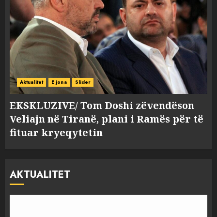
Aktualitet
E jona
Slider
EKSKLUZIVE/ Tom Doshi zëvendëson
Veliajn në Tiranë, plani i Ramës për të
fituar kryeqytetin
AKTUALITET