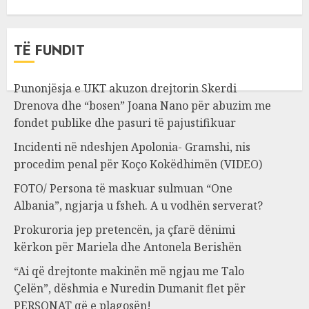
TË FUNDIT
Punonjësja e UKT akuzon drejtorin Skerdi
Drenova dhe “bosen” Joana Nano për abuzim me
fondet publike dhe pasuri të pajustifikuar
Incidenti në ndeshjen Apolonia- Gramshi, nis
procedim penal për Koço Kokëdhimën (VIDEO)
FOTO/ Persona të maskuar sulmuan “One
Albania”, ngjarja u fsheh. A u vodhën serverat?
Prokuroria jep pretencën, ja çfarë dënimi
kërkon për Mariela dhe Antonela Berishën
“Ai që drejtonte makinën më ngjau me Talo
Çelën”, dëshmia e Nuredin Dumanit flet për
PERSONAT që e plagosën!