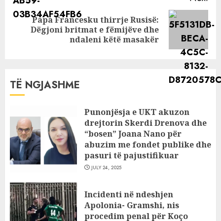
Papa Francesku thirrje Rusisë:
Next
Dëgjoni britmat e fëmijëve dhe
post:
ndaleni këtë masakër
TË NGJASHME
Punonjësja e UKT akuzon
drejtorin Skerdi Drenova dhe
“bosen” Joana Nano për
abuzim me fondet publike dhe
pasuri të pajustifikuar
JULY 24, 2025
Incidenti në ndeshjen
Apolonia- Gramshi, nis
procedim penal për Koço