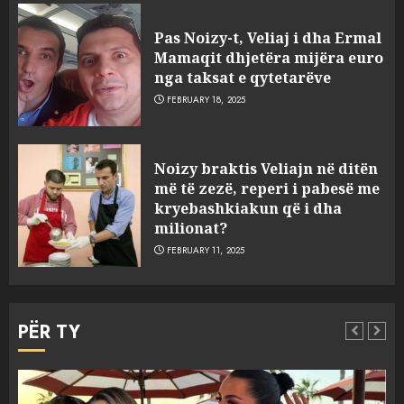
Pas Noizy-t, Veliaj i dha Ermal
Mamaqit dhjetëra mijëra euro
nga taksat e qytetarëve
FEBRUARY 18, 2025
FOTO/ Persona të maskuar
Noizy braktis Veliajn në ditën
sulmuan “One Albania”,
më të zezë, reperi i pabesë me
ngjarja u fsheh. A u vodhën
kryebashkiakun që i dha
serverat?
milionat?
3
MARCH 25, 2025
FEBRUARY 11, 2025
Prokuroria jep pretencën, ja
çfarë dënimi kërkon për
PËR TY
Mariela dhe Antonela
Berishën
4
MARCH 25, 2025