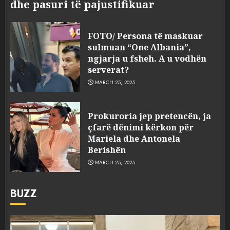
dhe pasuri të pajustifikuar
FOTO/ Persona të maskuar
sulmuan “One Albania”,
ngjarja u fsheh. A u vodhën
serverat?
MARCH 25, 2025
Prokuroria jep pretencën, ja
çfarë dënimi kërkon për
Mariela dhe Antonela
Berishën
MARCH 25, 2025
BUZZ