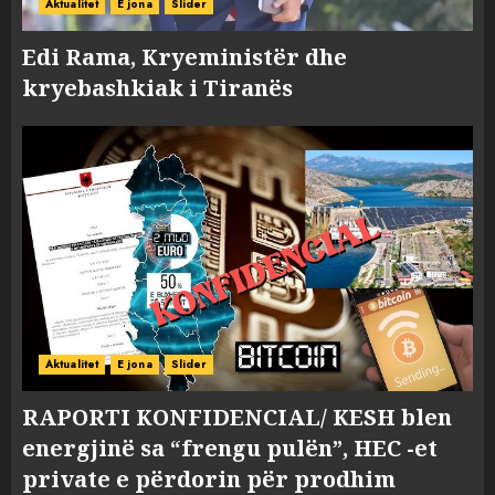
Aktualitet
E jona
Slider
Edi Rama, Kryeministër dhe
kryebashkiak i Tiranës
Aktualitet
E jona
Slider
RAPORTI KONFIDENCIAL/ KESH blen
energjinë sa “frengu pulën”, HEC -et
private e përdorin për prodhim