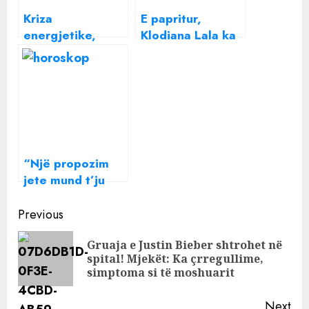
Kriza
E papritur,
energjetike,
Klodiana Lala ka
Rama: Gjërat
një filmim të
janë çdo ditë e
Artan Hoxhës:
më keq, mund të
Kur të vijë
vijë momenti që
momenti do t’ia
s’e përballojmë
nxjerr
dot
“Një propozim
jete mund t’ju
vijë sot”, çfarë
Continue
thonë yjet për ju
Previous
Reading
Gruaja e Justin Bieber shtrohet në
Pre
spital! Mjekët: Ka çrregullime,
pos
simptoma si të moshuarit
Next