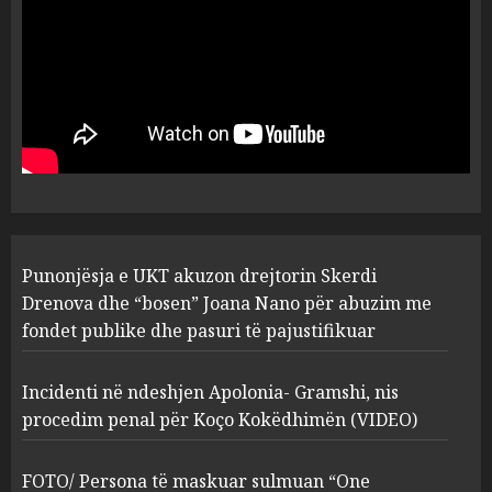
plagosën!
5
MARCH 25, 2025
Punonjësja e UKT akuzon
drejtorin Skerdi Drenova dhe
“bosen” Joana Nano për
abuzim me fondet publike dhe
pasuri të pajustifikuar
1
JULY 24, 2025
Incidenti në ndeshjen
Punonjësja e UKT akuzon drejtorin Skerdi
Apolonia- Gramshi, nis
procedim penal për Koço
Drenova dhe “bosen” Joana Nano për abuzim me
Kokëdhimën (VIDEO)
fondet publike dhe pasuri të pajustifikuar
2
MARCH 27, 2025
Incidenti në ndeshjen Apolonia- Gramshi, nis
procedim penal për Koço Kokëdhimën (VIDEO)
FOTO/ Persona të maskuar
sulmuan “One Albania”,
ngjarja u fsheh. A u vodhën
FOTO/ Persona të maskuar sulmuan “One