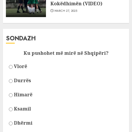
Kokëdhimën (VIDEO)
MARCH 27, 2025
SONDAZH
Ku pushohet më mirë në Shqipëri?
Vlorë
Durrës
Himarë
Ksamil
Dhërmi