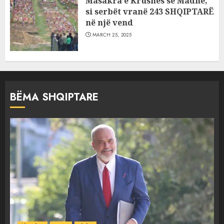
Masakra e Krushës së Madhe,
si serbët vranë 243 SHQIPTARË
në një vend
MARCH 25, 2025
BËMA SHQIPTARE