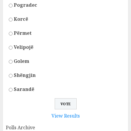
Pogradec
Korcë
Përmet
Velipojë
Golem
Shëngjin
Sarandë
View Results
Polls Archive