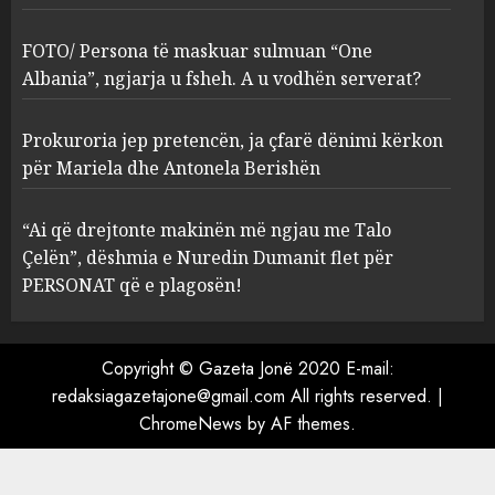
sulmuan “One Albania”,
ngjarja u fsheh. A u vodhën
FOTO/ Persona të maskuar sulmuan “One
serverat?
Albania”, ngjarja u fsheh. A u vodhën serverat?
3
MARCH 25, 2025
Prokuroria jep pretencën, ja çfarë dënimi kërkon
Prokuroria jep pretencën, ja
për Mariela dhe Antonela Berishën
çfarë dënimi kërkon për
Mariela dhe Antonela
“Ai që drejtonte makinën më ngjau me Talo
Berishën
Çelën”, dëshmia e Nuredin Dumanit flet për
4
MARCH 25, 2025
PERSONAT që e plagosën!
“Ai që drejtonte makinën më
ngjau me Talo Çelën”,
Copyright © Gazeta Jonë 2020 E-mail:
dëshmia e Nuredin Dumanit
redaksiagazetajone@gmail.com
All rights reserved.
|
flet për PERSONAT që e
ChromeNews
by AF themes.
plagosën!
5
MARCH 25, 2025