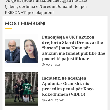
“Ai që drejtonte makinën më ngjau me Talo
Çelën”, dëshmia e Nuredin Dumanit flet për
PERSONAT që e plagosën!
MOS I HUMBISNI
Punonjësja e UKT akuzon
drejtorin Skerdi Drenova dhe
“bosen” Joana Nano për
abuzim me fondet publike dhe
pasuri të pajustifikuar
JULY 24, 2025
Incidenti në ndeshjen
Apolonia- Gramshi, nis
procedim penal për Koço
Kokëdhimën (VIDEO)
MARCH 27, 2025