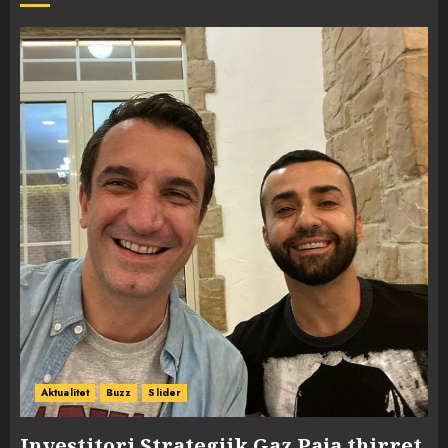
Aktualitet
Buzz
Slider
Investitori Strategjik Gaz Paja thirret