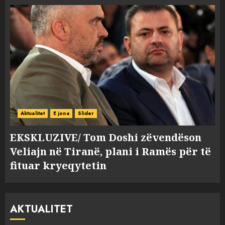
Aktualitet
E jona
Slider
EKSKLUZIVE/ Tom Doshi zëvendëson
Veliajn në Tiranë, plani i Ramës për të
fituar kryeqytetin
AKTUALITET