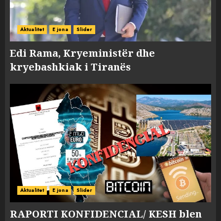
Aktualitet
E jona
Slider
Edi Rama, Kryeministër dhe
kryebashkiak i Tiranës
Aktualitet
E jona
Slider
RAPORTI KONFIDENCIAL/ KESH blen