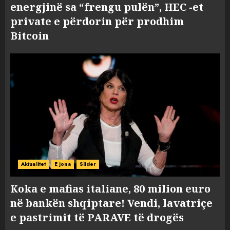
energjinë sa “frengu pulën”, HEC -et
private e përdorin për prodhim
Bitcoin
Aktualitet
E jona
Slider
Koka e mafias italiane, 80 milion euro
në bankën shqiptare! Vendi, lavatriçe
e pastrimit të PARAVE të drogës