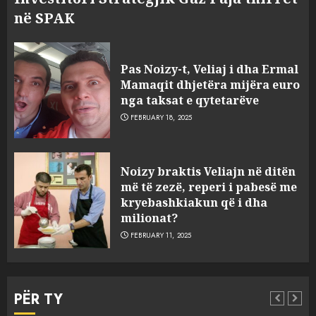
në SPAK
Pas Noizy-t, Veliaj i dha Ermal
Mamaqit dhjetëra mijëra euro
nga taksat e qytetarëve
FEBRUARY 18, 2025
FOTO/ Persona të maskuar
Noizy braktis Veliajn në ditën
sulmuan “One Albania”,
më të zezë, reperi i pabesë me
ngjarja u fsheh. A u vodhën
kryebashkiakun që i dha
serverat?
milionat?
3
MARCH 25, 2025
FEBRUARY 11, 2025
Prokuroria jep pretencën, ja
çfarë dënimi kërkon për
PËR TY
Mariela dhe Antonela
Berishën