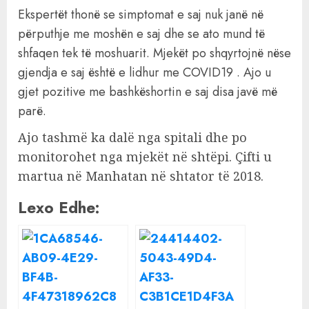
Ekspertët thonë se simptomat e saj nuk janë në
përputhje me moshën e saj dhe se ato mund të
shfaqen tek të moshuarit. Mjekët po shqyrtojnë nëse
gjendja e saj është e lidhur me COVID19 . Ajo u
gjet pozitive me bashkëshortin e saj disa javë më
parë.
Ajo tashmë ka dalë nga spitali dhe po
monitorohet nga mjekët në shtëpi. Çifti u
martua në Manhatan në shtator të 2018.
Lexo Edhe: