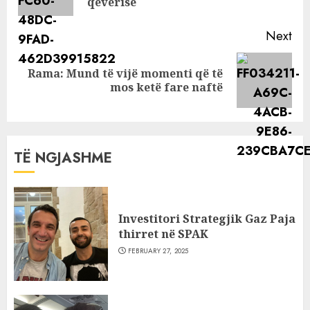
pos
qeverisë
Next
Rama: Mund të vijë momenti që të
Next
mos ketë fare naftë
post:
TË NGJASHME
Investitori Strategjik Gaz Paja
thirret në SPAK
FEBRUARY 27, 2025