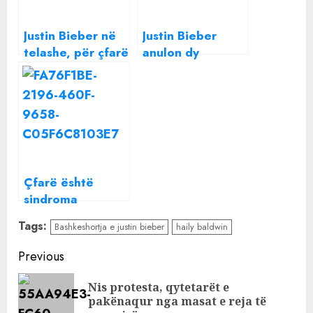
Justin Bieber në
Justin Bieber
telashe, për çfarë
anulon dy
akuzohet
koncerte:
këngëtari i njohur
Gjendja ime
shëndetësore
është
përkeqësuar
Çfarë është
sindroma
“Ramsay Hunt”,
Tags:
Bashkeshortja e justin bieber
haily baldwin
nga e cila vuan
Justin Bieber?
Continue
Previous
Reading
Nis protesta, qytetarët e
Pre
pakënaqur nga masat e reja të