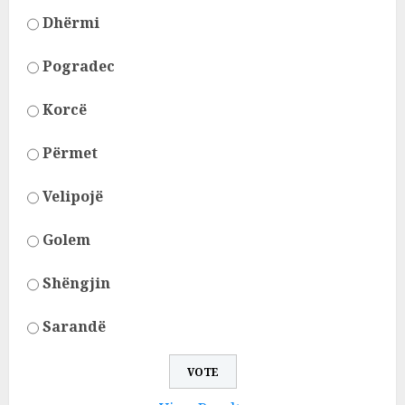
Dhërmi
Pogradec
Korcë
Përmet
Velipojë
Golem
Shëngjin
Sarandë