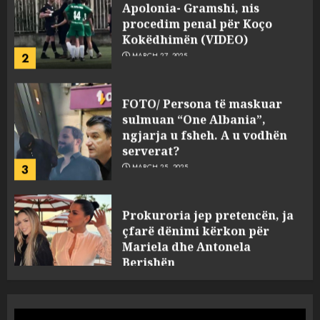
Kokëdhimën (VIDEO)
2
MARCH 27, 2025
FOTO/ Persona të maskuar
sulmuan “One Albania”,
ngjarja u fsheh. A u vodhën
serverat?
3
MARCH 25, 2025
Prokuroria jep pretencën, ja
çfarë dënimi kërkon për
Mariela dhe Antonela
Berishën
4
MARCH 25, 2025
“Ai që drejtonte makinën më
ngjau me Talo Çelën”,