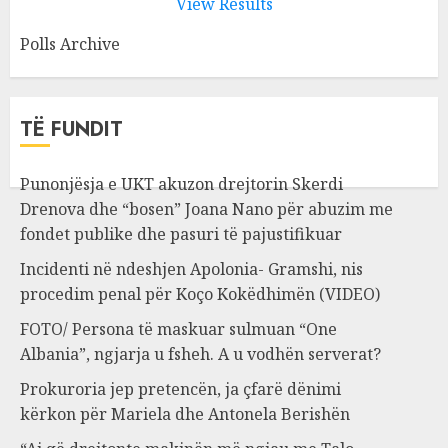
View Results
Polls Archive
TË FUNDIT
Punonjësja e UKT akuzon drejtorin Skerdi
Drenova dhe “bosen” Joana Nano për abuzim me
fondet publike dhe pasuri të pajustifikuar
Incidenti në ndeshjen Apolonia- Gramshi, nis
procedim penal për Koço Kokëdhimën (VIDEO)
FOTO/ Persona të maskuar sulmuan “One
Albania”, ngjarja u fsheh. A u vodhën serverat?
Prokuroria jep pretencën, ja çfarë dënimi
kërkon për Mariela dhe Antonela Berishën