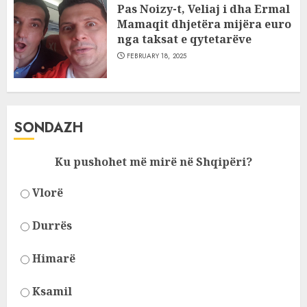
Pas Noizy-t, Veliaj i dha Ermal
Mamaqit dhjetëra mijëra euro
nga taksat e qytetarëve
FEBRUARY 18, 2025
SONDAZH
Ku pushohet më mirë në Shqipëri?
Vlorë
Durrës
Himarë
Ksamil