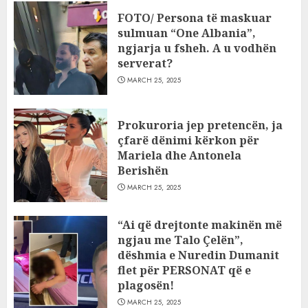
FOTO/ Persona të maskuar
sulmuan “One Albania”,
ngjarja u fsheh. A u vodhën
serverat?
MARCH 25, 2025
Prokuroria jep pretencën, ja
çfarë dënimi kërkon për
Mariela dhe Antonela
Berishën
MARCH 25, 2025
“Ai që drejtonte makinën më
ngjau me Talo Çelën”,
dëshmia e Nuredin Dumanit
flet për PERSONAT që e
plagosën!
MARCH 25, 2025