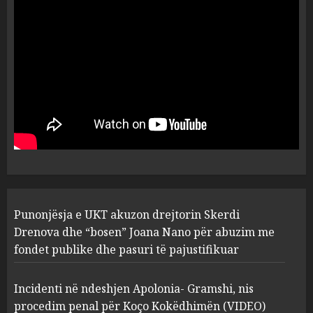
dëshmia e Nuredin Dumanit
flet për PERSONAT që e
plagosën!
5
MARCH 25, 2025
Punonjësja e UKT akuzon
drejtorin Skerdi Drenova dhe
“bosen” Joana Nano për
abuzim me fondet publike dhe
pasuri të pajustifikuar
1
JULY 24, 2025
Incidenti në ndeshjen
Punonjësja e UKT akuzon drejtorin Skerdi
Apolonia- Gramshi, nis
procedim penal për Koço
Drenova dhe “bosen” Joana Nano për abuzim me
Kokëdhimën (VIDEO)
fondet publike dhe pasuri të pajustifikuar
2
MARCH 27, 2025
Incidenti në ndeshjen Apolonia- Gramshi, nis
procedim penal për Koço Kokëdhimën (VIDEO)
FOTO/ Persona të maskuar