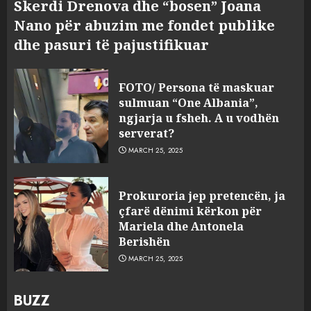
Skerdi Drenova dhe “bosen” Joana
Nano për abuzim me fondet publike
dhe pasuri të pajustifikuar
FOTO/ Persona të maskuar
sulmuan “One Albania”,
ngjarja u fsheh. A u vodhën
serverat?
MARCH 25, 2025
Prokuroria jep pretencën, ja
çfarë dënimi kërkon për
Mariela dhe Antonela
Berishën
MARCH 25, 2025
BUZZ