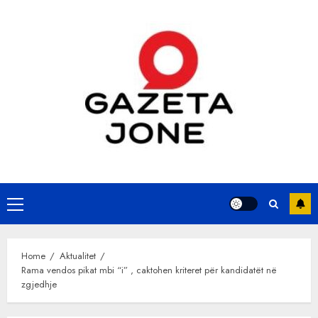
Skip
to
content
Primary
Menu
Home
Aktualitet
Rama vendos pikat mbi “i” , caktohen kriteret për kandidatët në
zgjedhje