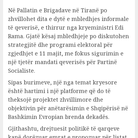
Në Pallatin e Brigadave në Tiranë po
zhvillohet dita e dytë e mbledhjes informale
të qeverisë, e thirrur nga kryeministri Edi
Rama. Gjatë kësaj mbledhjeje po diskutohen
strategjitë dhe programi elektoral për
zgjedhjet e 11 majit, me fokus sigurimin e
një tjetër mandati qeverisës për Partinë
Socialiste.
Sipas burimeve, një nga temat kryesore
është hartimi i një platforme që do të
theksojë projektet zhvillimore dhe
objektivin për anëtarësimin e Shqipërisë në
Bashkimin Evropian brenda dekadës.
Gjithashtu, drejtuesit politikë të qarqeve
kanë dorëzuar emrat e propozuar për listat