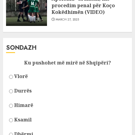
procedim penal për Koço
Kokëdhimën (VIDEO)
MARCH 27, 2025
SONDAZH
Ku pushohet më mirë në Shqipëri?
Vlorë
Durrës
Himarë
Ksamil
Dhërmi