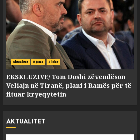
Aktualitet
E jona
Slider
EKSKLUZIVE/ Tom Doshi zëvendëson
Veliajn në Tiranë, plani i Ramës për të
fituar kryeqytetin
AKTUALITET