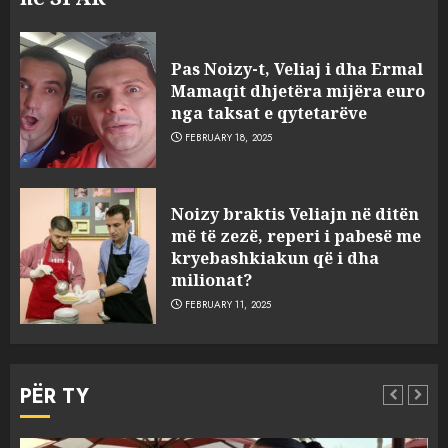
Pas Noizy-t, Veliaj i dha Ermal
Mamaqit dhjetëra mijëra euro
nga taksat e qytetarëve
FEBRUARY 18, 2025
FOTO/ Persona të maskuar
Noizy braktis Veliajn në ditën
sulmuan “One Albania”,
më të zezë, reperi i pabesë me
ngjarja u fsheh. A u vodhën
kryebashkiakun që i dha
serverat?
milionat?
3
MARCH 25, 2025
FEBRUARY 11, 2025
Prokuroria jep pretencën, ja
çfarë dënimi kërkon për
PËR TY
Mariela dhe Antonela
Berishën
4
MARCH 25, 2025