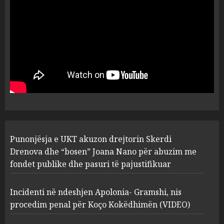
flet për PERSONAT që e
plagosën!
5
MARCH 25, 2025
Punonjësja e UKT akuzon
drejtorin Skerdi Drenova dhe
“bosen” Joana Nano për
abuzim me fondet publike dhe
pasuri të pajustifikuar
1
JULY 24, 2025
Incidenti në ndeshjen
Punonjësja e UKT akuzon drejtorin Skerdi
Apolonia- Gramshi, nis
procedim penal për Koço
Drenova dhe “bosen” Joana Nano për abuzim me
Kokëdhimën (VIDEO)
fondet publike dhe pasuri të pajustifikuar
2
MARCH 27, 2025
Incidenti në ndeshjen Apolonia- Gramshi, nis
procedim penal për Koço Kokëdhimën (VIDEO)
FOTO/ Persona të maskuar
sulmuan “One Albania”,