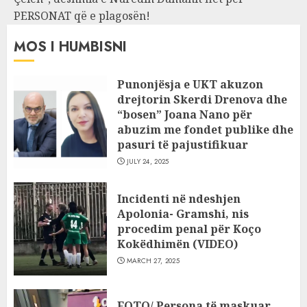
PERSONAT që e plagosën!
MOS I HUMBISNI
Punonjësja e UKT akuzon
drejtorin Skerdi Drenova dhe
“bosen” Joana Nano për
abuzim me fondet publike dhe
pasuri të pajustifikuar
JULY 24, 2025
Incidenti në ndeshjen
Apolonia- Gramshi, nis
procedim penal për Koço
Kokëdhimën (VIDEO)
MARCH 27, 2025
FOTO/ Persona të maskuar