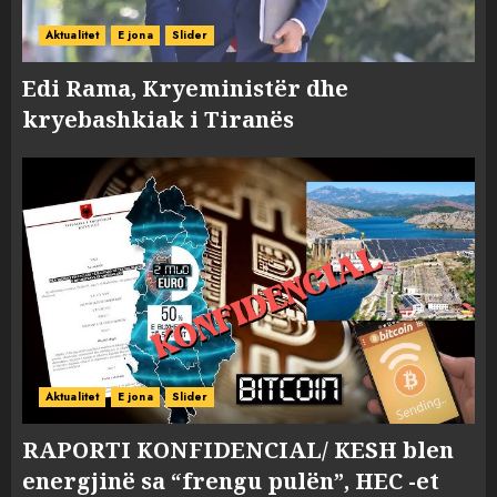
Aktualitet
E jona
Slider
Edi Rama, Kryeministër dhe
kryebashkiak i Tiranës
Aktualitet
E jona
Slider
RAPORTI KONFIDENCIAL/ KESH blen
energjinë sa “frengu pulën”, HEC -et