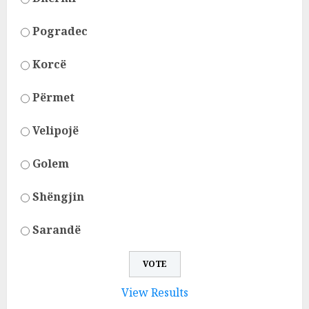
Pogradec
Korcë
Përmet
Velipojë
Golem
Shëngjin
Sarandë
View Results