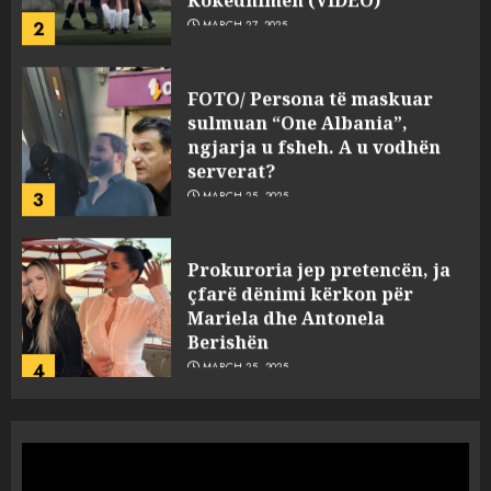
2
MARCH 27, 2025
FOTO/ Persona të maskuar
sulmuan “One Albania”,
ngjarja u fsheh. A u vodhën
serverat?
3
MARCH 25, 2025
Prokuroria jep pretencën, ja
çfarë dënimi kërkon për
Mariela dhe Antonela
Berishën
4
MARCH 25, 2025
“Ai që drejtonte makinën më
ngjau me Talo Çelën”,
dëshmia e Nuredin Dumanit