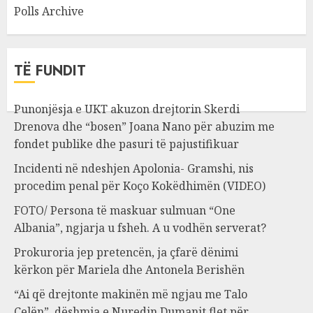
Polls Archive
TË FUNDIT
Punonjësja e UKT akuzon drejtorin Skerdi
Drenova dhe “bosen” Joana Nano për abuzim me
fondet publike dhe pasuri të pajustifikuar
Incidenti në ndeshjen Apolonia- Gramshi, nis
procedim penal për Koço Kokëdhimën (VIDEO)
FOTO/ Persona të maskuar sulmuan “One
Albania”, ngjarja u fsheh. A u vodhën serverat?
Prokuroria jep pretencën, ja çfarë dënimi
kërkon për Mariela dhe Antonela Berishën
“Ai që drejtonte makinën më ngjau me Talo
Çelën”, dëshmia e Nuredin Dumanit flet për