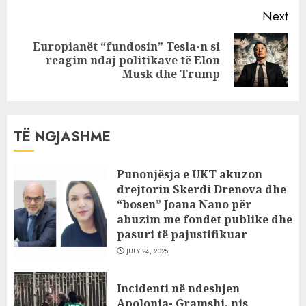
Next
Europianët “fundosin” Tesla-n si
Next
reagim ndaj politikave të Elon
post:
Musk dhe Trump
TË NGJASHME
Punonjësja e UKT akuzon
drejtorin Skerdi Drenova dhe
“bosen” Joana Nano për
abuzim me fondet publike dhe
pasuri të pajustifikuar
JULY 24, 2025
Incidenti në ndeshjen
Apolonia- Gramshi, nis