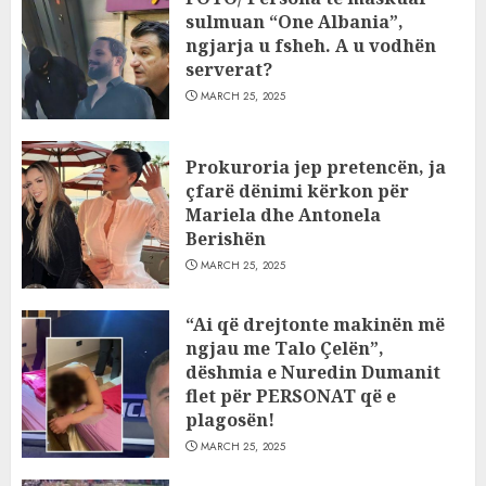
sulmuan “One Albania”,
ngjarja u fsheh. A u vodhën
serverat?
MARCH 25, 2025
Prokuroria jep pretencën, ja
çfarë dënimi kërkon për
Mariela dhe Antonela
Berishën
MARCH 25, 2025
“Ai që drejtonte makinën më
ngjau me Talo Çelën”,
dëshmia e Nuredin Dumanit
flet për PERSONAT që e
plagosën!
MARCH 25, 2025