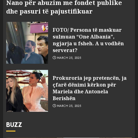
Nano për abuzim me fondet publike
dhe pasuri të pajustifikuar
FOTO/ Persona të maskuar
sulmuan “One Albania”,
ngjarja u fsheh. A u vodhën
serverat?
MARCH 25, 2025
Prokuroria jep pretencën, ja
çfarë dënimi kërkon për
Mariela dhe Antonela
Berishën
MARCH 25, 2025
BUZZ