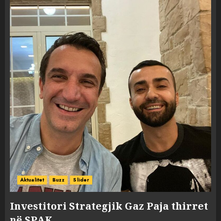
Aktualitet
Buzz
Slider
Investitori Strategjik Gaz Paja thirret
në SPAK