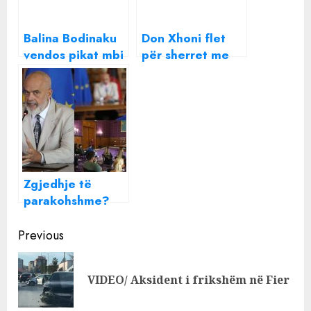
Balina Bodinaku
Don Xhoni flet
vendos pikat mbi
për sherret me
“i” për
Noizyn dhe
përplasjen me
Mozzikun dhe
Beatrix-ën
vendos pikat mbi
i
Zgjedhje të
parakohshme?
Rama:
Continue
Tashetheme që
Previous
janë nën çadrën
Reading
e plazhit!
Pre
VIDEO/ Aksident i frikshëm në Fier
pos