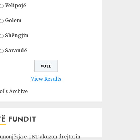
Velipojë
Golem
Shëngjin
Sarandë
View Results
olls Archive
TË FUNDIT
unonjësja e UKT akuzon drejtorin