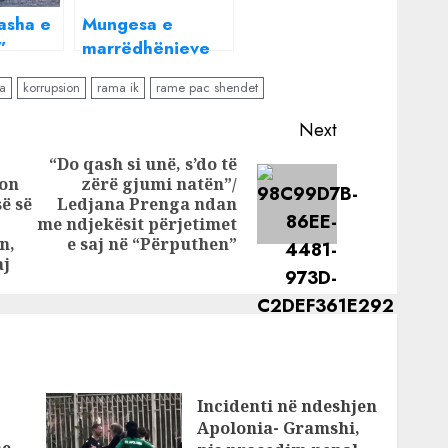
asha e
Mungesa e
”
marrëdhënieve
 gjatë
seksuale, pasojat
a
korrupsion
rama ik
rame pac shendet
t në
në shëndet te
rritur
meshkujt dhe
Next
 gjyshe
femrat!
“Do qash si unë, s’do të
kon
zërë gjumi natën”/
Next
ë së
Ledjana Prenga ndan
Previous
post:
me ndjekësit përjetimet
post:
n,
e saj në “Përputhen”
aj
Incidenti në ndeshjen
Apolonia- Gramshi,