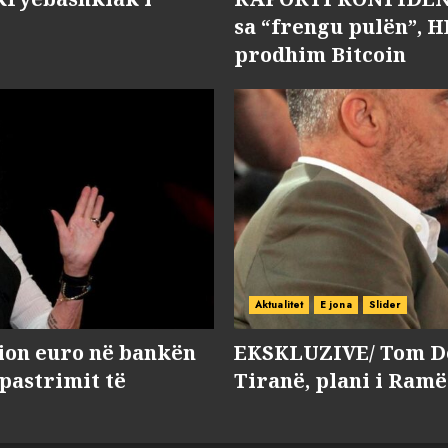
sa “frengu pulën”, H
prodhim Bitcoin
Aktualitet
E jona
Slider
lion euro në bankën
EKSKLUZIVE/ Tom Do
 pastrimit të
Tiranë, plani i Ramë