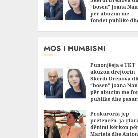
Skerdi Drenova d
“bosen” Joana Nan
për abuzim me
fondet publike dh
pasuri të
pajustifikuar
JULY 24, 2025
MOS I HUMBISNI
Punonjësja e UKT
akuzon drejtorin
Skerdi Drenova d
“bosen” Joana Nan
për abuzim me fo
publike dhe pasuri
pajustifikuar
Prokuroria jep
JULY 24, 2025
pretencën, ja çfar
dënimi kërkon pë
Mariela dhe Anton