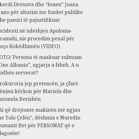
kerdi Drenova dhe “bosen” Joana
ano për abuzim me fondet publike
he pasuri të pajustifikuar
ncidenti në ndeshjen Apolonia-
ramshi, nis procedim penal për
oço Kokëdhimën (VIDEO)
OTO/ Persona të maskuar sulmuan
One Albania”, ngjarja u fsheh. A u
odhën serverat?
rokuroria jep pretencën, ja çfarë
ënimi kërkon për Mariela dhe
ntonela Berishën
Ai që drejtonte makinën më ngjau
e Talo Çelën”, dëshmia e Nuredin
umanit flet për PERSONAT që e
lagosën!