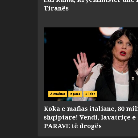
Tiranës
Aktualitet
E jona
Slider
Koka e mafias italiane, 80 mi
shqiptare! Vendi, lavatriçe e
PARAVE të drogës