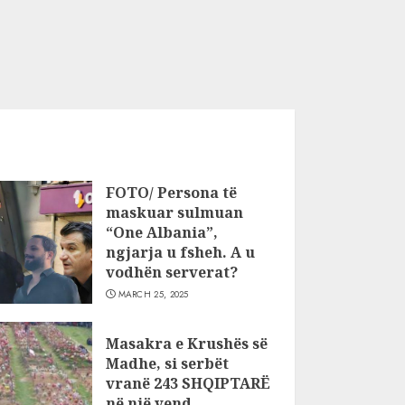
FOTO/ Persona të
maskuar sulmuan
“One Albania”,
ngjarja u fsheh. A u
vodhën serverat?
MARCH 25, 2025
Masakra e Krushës së
Madhe, si serbët
vranë 243 SHQIPTARË
në një vend