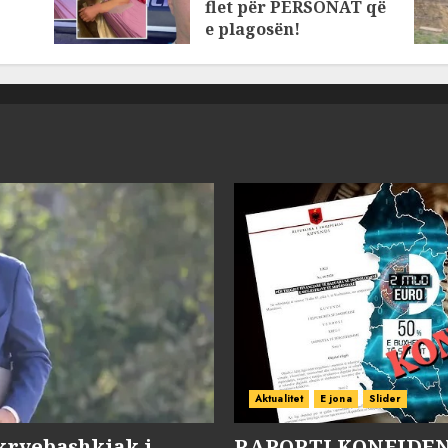
flet për PERSONAT që
e plagosën!
MARCH 25, 2025
Aktualitet
E jona
Slider
kryebashkiak i
RAPORTI KONFIDENC