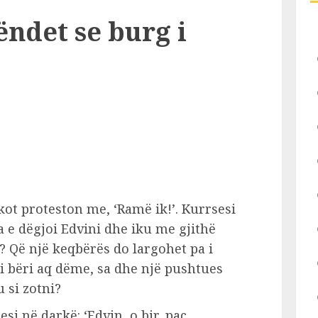
ndet se burg i
kot proteston me, ‘Ramë ik!’. Kurrsesi
a e dëgjoi Edvini dhe iku me gjithë
o? Që një keqbërës do largohet pa i
 bëri aq dëme, sa dhe një pushtues
u si zotni?
si në darkë: ‘Edvin, o bir, paç