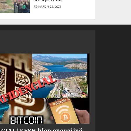
MARCH 25, 2025
IAL/ KESH blen energjinë