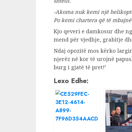
shtetit.
-Akoma nuk kemi një helikopte
Po kemi chartera që të mbajnë n
Kjo qeveri e damkosur dhe n
mend për vjedhje, grabitje dh
Ndaj opozitë mos kërko largi
njerëz në kor të urojnë papus
burg i gjatë të pret!’
Lexo Edhe: