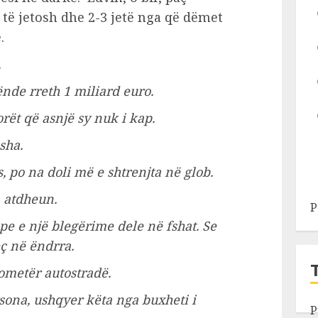
e të jetosh dhe 2-3 jetë nga që dëmet
.
.
ënde rreth 1 miliard euro.
rët që asnjë sy nuk i kap.
sha.
 po na doli më e shtrenjta në glob.
n atdheun.
P
ope e një blegërime dele në fshat. Se
eç në ëndrra.
lometër autostradë.
rsona, ushqyer këta nga buxheti i
P