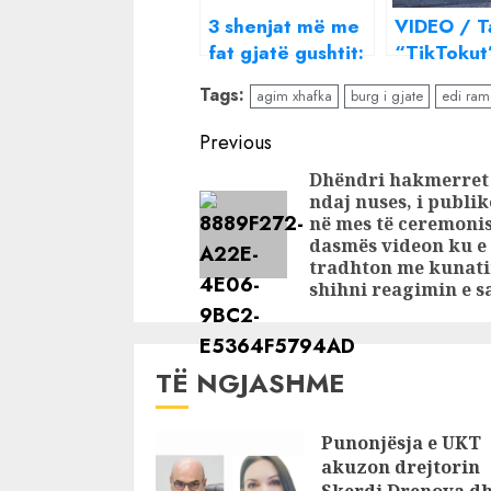
3 shenjat më me
VIDEO / T
fat gjatë gushtit:
“TikTokut
Çfarë ju pret?
shpërthen
Tags:
agim xhafka
burg i gjate
edi ram
shoqërimi
burg: Kam 
Continue
Previous
nipin, jam
Reading
Dhëndri hakmerret
heroinë!
ndaj nuses, i publi
në mes të ceremonis
dasmës videon ku e
tradhton me kunati
shihni reagimin e s
TË NGJASHME
Punonjësja e UKT
akuzon drejtorin