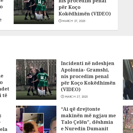
he
nis procedim penal
o
për Koço
Kokëdhimën (VIDEO)
e
MARCH 27, 2025
Incidenti në ndeshjen
Apolonia- Gramshi,
he
nis procedim penal
o
për Koço Kokëdhimën
ndet
(VIDEO)
 të
MARCH 27, 2025
“Ai që drejtonte
makinën më ngjau me
ë
Talo Çelën”, dëshmia
r
e Nuredin Dumanit
ela