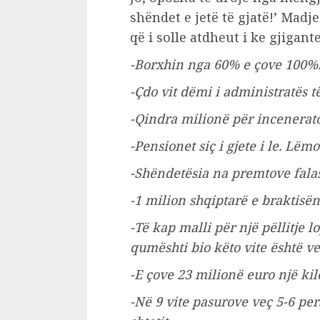
shëndet e jetë të gjatë!’ Madj
që i solle atdheut i ke gjigante
-Borxhin nga 60% e çove 100%
-Çdo vit dëmi i administratës t
-Qindra milionë për incenerato
-Pensionet siç i gjete i le. Lëmo
-Shëndetësia na premtove falas,
-1 milion shqiptarë e braktisë
-Të kap malli për një pëllitje l
qumështi bio këto vite është v
-E çove 23 milionë euro një ki
-Në 9 vite pasurove veç 5-6 pe