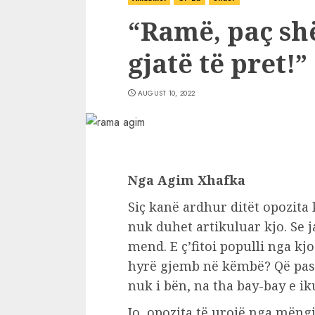
“Ramë, paç shë
gjatë të pret!”
AUGUST 10, 2022
Nga Agim Xhafka
Siç kanë ardhur ditët opozita 
nuk duhet artikuluar kjo. Se j
mend. E ç’fitoi populli nga kj
hyrë gjemb në këmbë? Që pasi
nuk i bën, na tha bay-bay e ik
Jo, opozita të urojë nga mëngje