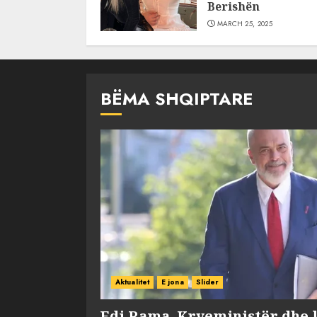
Berishën
MARCH 25, 2025
BËMA SHQIPTARE
Aktualitet
E jona
Slider
Edi Rama, Kryeministër dhe 