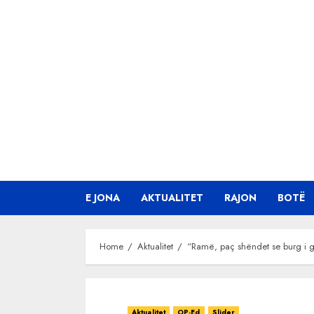
Skip
to
content
E JONA
AKTUALITET
RAJON
BOTË
Home
Aktualitet
“Ramë, paç shëndet se burg i gj
Aktualitet
OP-Ed
Slider