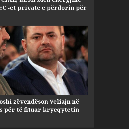
EC -et private e përdorin për
shi zëvendëson Veliajn në
s për të fituar kryeqytetin