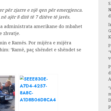
S
r për zjarre e një qen për emergjenca.
N
d
ë ajër 8 ditë të 7 ditëve të javës.
I
ga administrata amerikane do mbahet
G
e zhvatje.
K
min e Ramës. Por mijëra e mijëra
F
him: ‘Ramë, paç shëndet e shëndet se
“
v
P
d
A
“
m
D
p