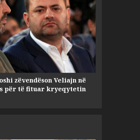
shi zëvendëson Veliajn në
s për të fituar kryeqytetin