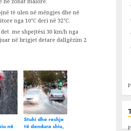
ë në zonat malore.
jojnë të ulen në mëngjes dhe në
tore nga 10°C deri në 32°C.
ë det me shpejtësi 30 km/h nga
uar në brigjet detare dallgëzim 2
P
Stuhi dhe reshje
hiu në
të dendura shiu,
P