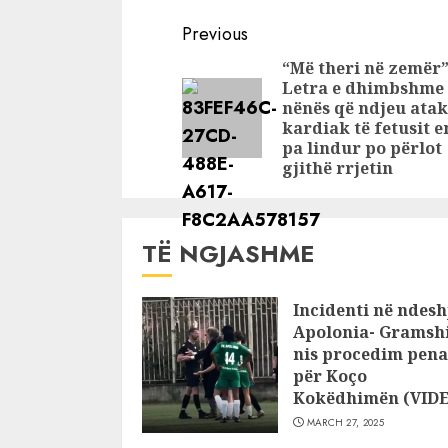
si do të jetë moti
të gjithë 
Continue
në ditët në vijim
mësoni si 
Previous
jetë moti 
Reading
“Më theri në zemër”
Letra e dhimbshme 
nënës që ndjeu ata
kardiak të fetusit 
pa lindur po përlot
gjithë rrjetin
TË NGJASHME
Incidenti në ndesh
Apolonia- Gramshi
nis procedim pena
për Koço
Kokëdhimën (VID
MARCH 27, 2025