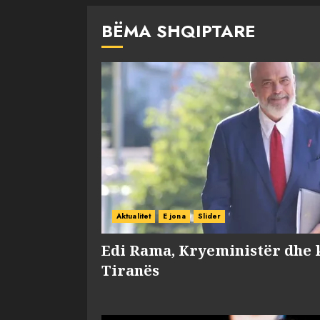
BËMA SHQIPTARE
Aktualitet
E jona
Slider
Edi Rama, Kryeministër dhe 
Tiranës