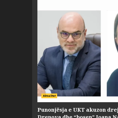
Aktualitet
Punonjësja e UKT akuzon dre
Drenova dhe “bosen” Joana 