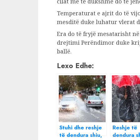
cilat më të dukshme do të jen
Temperaturat e ajrit do të vi
mesditë duke luhatur vlerat di
Era do të fryjë mesatarisht n
drejtimi Perëndimor duke krij
ballë.
Lexo Edhe:
Stuhi dhe reshje
Reshje të
të dendura shiu,
dendura s