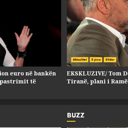
Aktualitet
E jona
Slider
lion euro në bankën
EKSKLUZIVE/ Tom Do
 pastrimit të
Tiranë, plani i Ramë
BUZZ