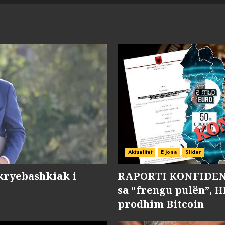
Aktualitet
E jona
Slider
kryebashkiak i
RAPORTI KONFIDENC
sa “frengu pulën”, H
prodhim Bitcoin