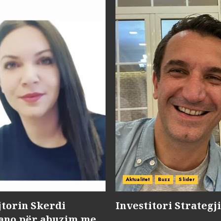
Aktualitet
Buzz
Slider
jtorin Skerdi
Investitori Strategj
Nano për abuzim me