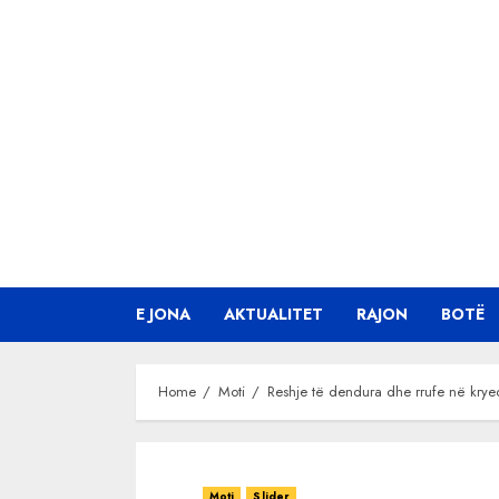
Skip
to
content
E JONA
AKTUALITET
RAJON
BOTË
Home
Moti
Reshje të dendura dhe rrufe në kryeqyt
Moti
Slider