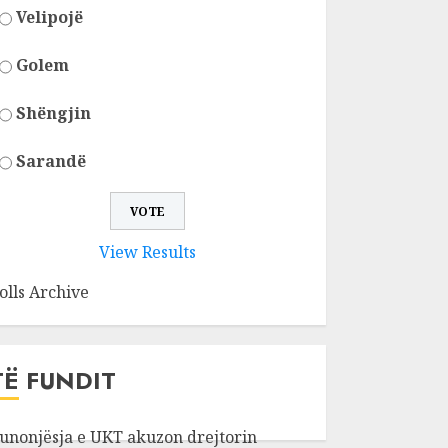
Velipojë
Golem
Shëngjin
Sarandë
View Results
olls Archive
TË FUNDIT
unonjësja e UKT akuzon drejtorin