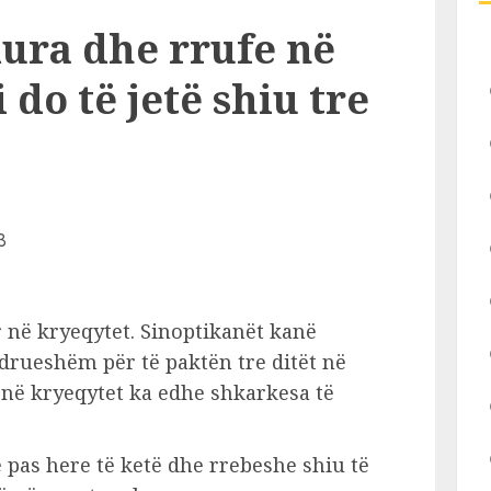
dura dhe rrufe në
i do të jetë shiu tre
r në kryeqytet. Sinoptikanët kanë
drueshëm për të paktën tre ditët në
 në kryeqytet ka edhe shkarkesa të
ë pas here të ketë dhe rrebeshe shiu të