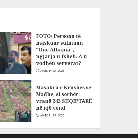
FOTO/ Persona të
maskuar sulmuan
“One Albania”,
ngjarja u fsheh. A u
vodhën serverat?
MARCH 25, 2025
Masakra e Krushës së
Madhe, si serbët
vranë 243 SHQIPTARË
në një vend
MARCH 25, 2025