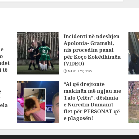
Incidenti në ndeshjen
Apolonia- Gramshi,
he
nis procedim penal
o
për Koço Kokëdhimën
ndet
(VIDEO)
 të
MARCH 27, 2025
“Ai që drejtonte
makinën më ngjau me
ë
Talo Çelën”, dëshmia
r
e Nuredin Dumanit
ela
flet për PERSONAT që
e plagosën!
MARCH 25, 2025