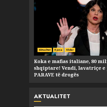
Aktualitet
E jona
Slider
Koka e mafias italiane, 80 mi
shqiptare! Vendi, lavatriçe e
PARAVE të drogës
AKTUALITET