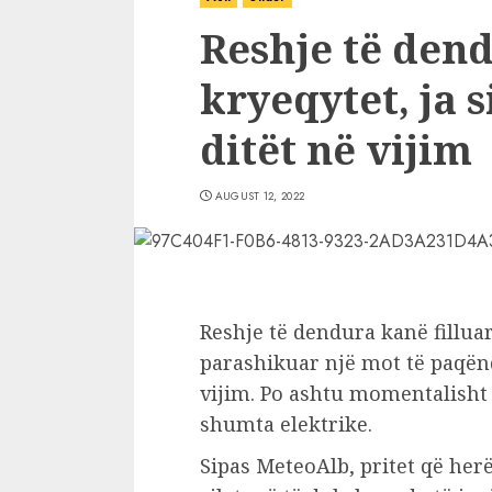
Reshje të den
kryeqytet, ja s
ditët në vijim
AUGUST 12, 2022
Reshje të dendura kanë fillua
parashikuar një mot të paqën
vijim. Po ashtu momentalisht
shumta elektrike.
Sipas MeteoAlb, pritet që her