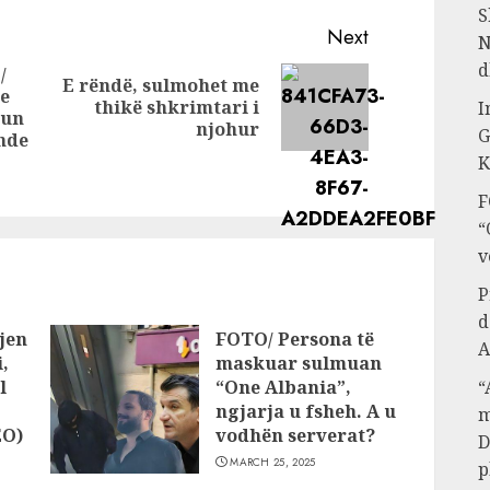
vendin,
ja si do të jetë
S
do të
moti këtë javë
Next
N
sot
d
/
E rëndë, sulmohet me
e
Next
thikë shkrimtari i
I
kun
Previous
post:
njohur
G
ende
post:
K
F
“
v
P
d
jen
FOTO/ Persona të
A
,
maskuar sulmuan
l
“One Albania”,
“
ngjarja u fsheh. A u
m
EO)
vodhën serverat?
D
MARCH 25, 2025
p