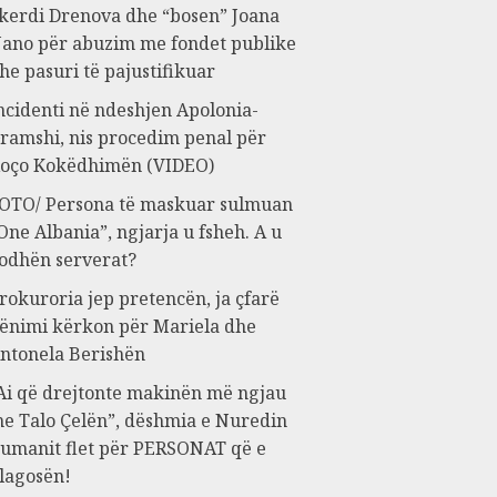
kerdi Drenova dhe “bosen” Joana
ano për abuzim me fondet publike
he pasuri të pajustifikuar
ncidenti në ndeshjen Apolonia-
ramshi, nis procedim penal për
oço Kokëdhimën (VIDEO)
OTO/ Persona të maskuar sulmuan
One Albania”, ngjarja u fsheh. A u
odhën serverat?
rokuroria jep pretencën, ja çfarë
ënimi kërkon për Mariela dhe
ntonela Berishën
Ai që drejtonte makinën më ngjau
e Talo Çelën”, dëshmia e Nuredin
umanit flet për PERSONAT që e
lagosën!