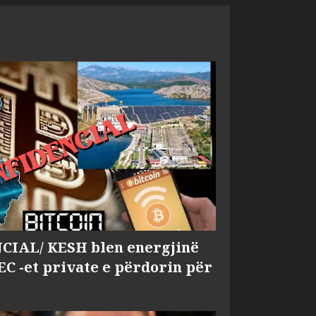
IAL/ KESH blen energjinë
EC -et private e përdorin për