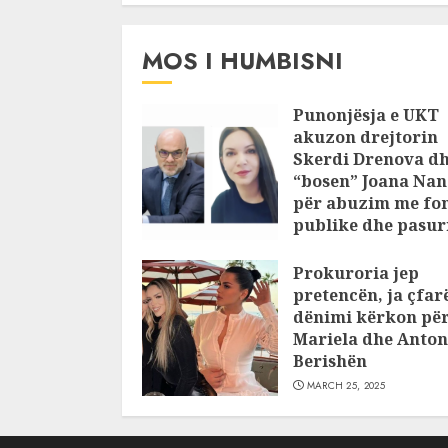
MOS I HUMBISNI
Punonjësja e UKT
akuzon drejtorin
Skerdi Drenova d
“bosen” Joana Nan
për abuzim me fo
publike dhe pasuri
pajustifikuar
Prokuroria jep
JULY 24, 2025
pretencën, ja çfar
dënimi kërkon pë
Mariela dhe Anton
Berishën
MARCH 25, 2025