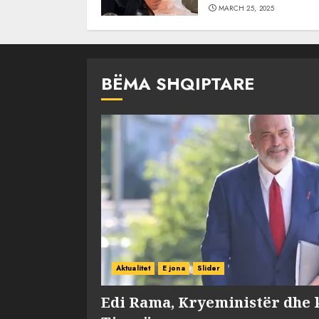
MARCH 25, 2025
BËMA SHQIPTARE
Aktualitet
E jona
Slider
Edi Rama, Kryeministër dhe 