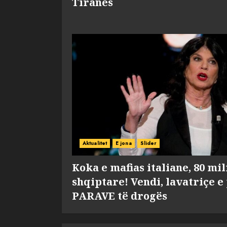
Tiranës
Aktualitet
E jona
Slider
Koka e mafias italiane, 80 mi
shqiptare! Vendi, lavatriçe e
PARAVE të drogës