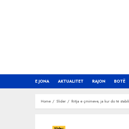
Skip
to
content
E JONA
AKTUALITET
RAJON
BOTË
Home
Slider
Rritja e çmimeve, ja kur do të stabi
Slider