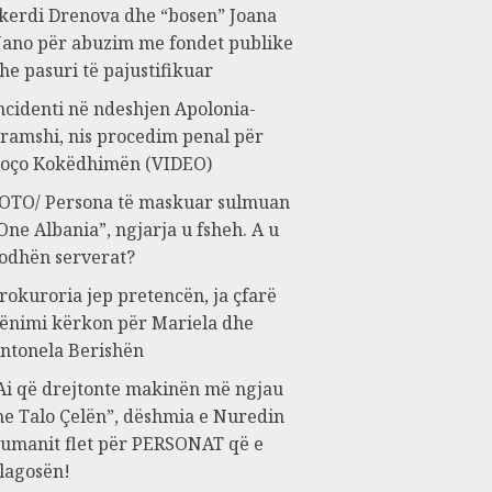
kerdi Drenova dhe “bosen” Joana
ano për abuzim me fondet publike
he pasuri të pajustifikuar
ncidenti në ndeshjen Apolonia-
ramshi, nis procedim penal për
oço Kokëdhimën (VIDEO)
OTO/ Persona të maskuar sulmuan
One Albania”, ngjarja u fsheh. A u
odhën serverat?
rokuroria jep pretencën, ja çfarë
ënimi kërkon për Mariela dhe
ntonela Berishën
Ai që drejtonte makinën më ngjau
e Talo Çelën”, dëshmia e Nuredin
umanit flet për PERSONAT që e
lagosën!