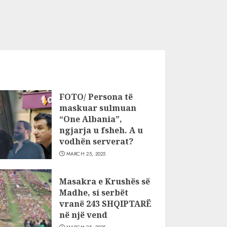
FOTO/ Persona të
maskuar sulmuan
“One Albania”,
ngjarja u fsheh. A u
vodhën serverat?
MARCH 25, 2025
Masakra e Krushës së
Madhe, si serbët
vranë 243 SHQIPTARË
në një vend