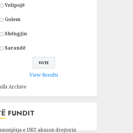
Velipojë
Golem
Shëngjin
Sarandë
View Results
olls Archive
TË FUNDIT
unonjësja e UKT akuzon drejtorin