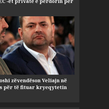
EC -et private e përdorin për
shi zëvendëson Veliajn në
s për të fituar kryeqytetin