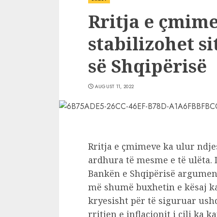
Rritja e çmime
stabilizohet s
së Shqipërisë
AUGUST 11, 2022
Rritja e çmimeve ka ulur ndj
ardhura të mesme e të ulëta. 
Bankën e Shqipërisë argumento
më shumë buxhetin e kësaj kat
kryesisht për të siguruar us
rritjen e inflacionit i cili ka