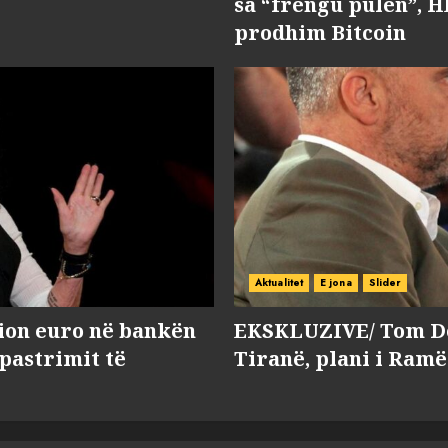
sa “frengu pulën”, H
prodhim Bitcoin
Aktualitet
E jona
Slider
lion euro në bankën
EKSKLUZIVE/ Tom Do
 pastrimit të
Tiranë, plani i Ramë