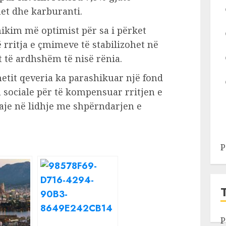
et dhe karburanti.
ikim më optimist për sa i përket
që rritja e çmimeve të stabilizohet në
tit të ardhshëm të nisë rënia.
hetit qeveria ka parashikuar një fond
n sociale për të kompensuar rritjen e
je në lidhje me shpërndarjen e
P
P