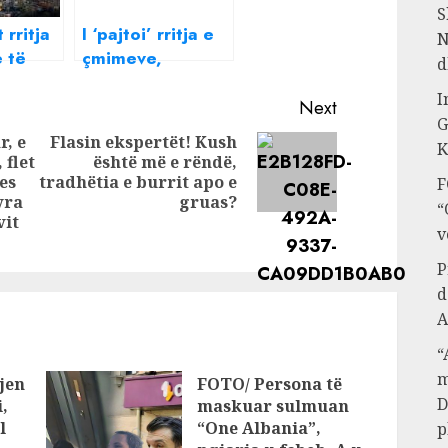
S
 rritja
I ‘pajtoi’ rritja e
N
 të
çmimeve,
d
Donaldi, Bora
I
nteve
dhe Beatrix
Next
G
‘bëhen bashkë’
r, e
Flasin ekspertët! Kush
K
hen me
në protestë
 flet
është më e rëndë,
Next
res
tradhëtia e burrit apo e
Previous
F
post:
vra
gruas?
“
post:
vit
v
P
d
A
“
m
jen
FOTO/ Persona të
D
,
maskuar sulmuan
l
“One Albania”,
p