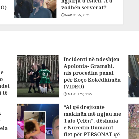
ngjarja u fsheh. A u
EO)
vodhën serverat?
MARCH 25, 2025
Incidenti në ndeshjen
Apolonia- Gramshi,
he
nis procedim penal
o
për Koço Kokëdhimën
ndet
(VIDEO)
 të
MARCH 27, 2025
“Ai që drejtonte
makinën më ngjau me
ë
Talo Çelën”, dëshmia
r
e Nuredin Dumanit
ela
flet për PERSONAT që