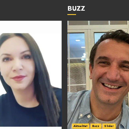
BUZZ
Aktualitet
Buzz
Slider