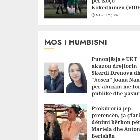
për Koço
Kokëdhimën (VID
MARCH 27, 2025
MOS I HUMBISNI
Punonjësja e UKT
akuzon drejtorin
Skerdi Drenova d
“bosen” Joana Nan
për abuzim me fo
publike dhe pasuri
pajustifikuar
Prokuroria jep
JULY 24, 2025
pretencën, ja çfar
dënimi kërkon pë
Mariela dhe Anton
Berishën