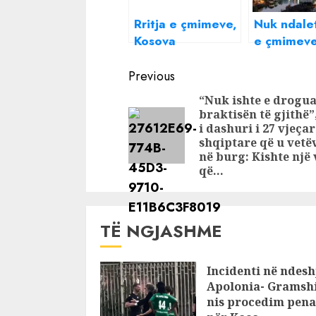
Rritja e çmimeve,
Nuk ndalet
Kosova
e çmimeve
përgjysmon
qirave të
Continue
biletat e
apartame
Previous
autobusit
në Tiranë,
Reading
“Nuk ishte e drogua
shtrenjto
braktisën të gjithë”,
20%
i dashuri i 27 vjeça
shqiptare që u vetë
në burg: Kishte një 
që…
TË NGJASHME
Incidenti në ndesh
Apolonia- Gramshi
nis procedim pena