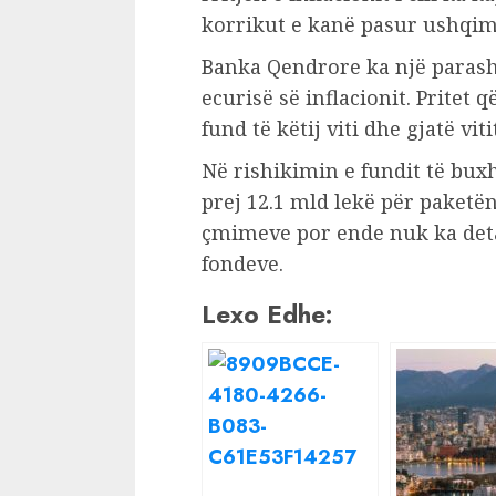
korrikut e kanë pasur ushqim
Banka Qendrore ka një parash
ecurisë së inflacionit. Pritet 
fund të këtij viti dhe gjatë vi
Në rishikimin e fundit të bux
prej 12.1 mld lekë për paketë
çmimeve por ende nuk ka deta
fondeve.
Lexo Edhe: