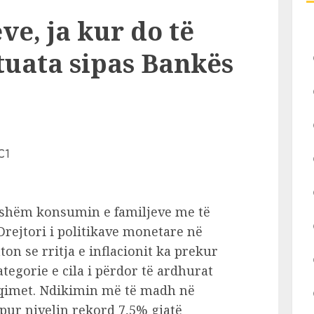
ve, ja kur do të
ituata sipas Bankës
eshëm konsumin e familjeve me të
Drejtori i politikave monetare në
n se rritja e inflacionit ka prekur
egorie e cila i përdor të ardhurat
hqimet. Ndikimin më të madh në
 kapur nivelin rekord 7,5% gjatë