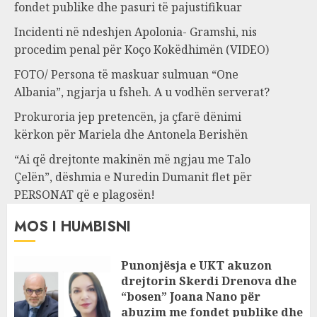
fondet publike dhe pasuri të pajustifikuar
Incidenti në ndeshjen Apolonia- Gramshi, nis
procedim penal për Koço Kokëdhimën (VIDEO)
FOTO/ Persona të maskuar sulmuan “One
Albania”, ngjarja u fsheh. A u vodhën serverat?
Prokuroria jep pretencën, ja çfarë dënimi
kërkon për Mariela dhe Antonela Berishën
“Ai që drejtonte makinën më ngjau me Talo
Çelën”, dëshmia e Nuredin Dumanit flet për
PERSONAT që e plagosën!
MOS I HUMBISNI
Punonjësja e UKT akuzon
drejtorin Skerdi Drenova dhe
“bosen” Joana Nano për
abuzim me fondet publike dhe