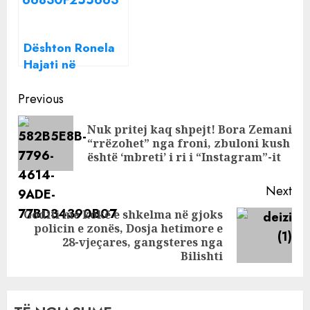
vipave”
Dështon Ronela
Hajati në
Eurovision, nuk
Continue
shkon dot as në
Previous
finale
Reading
Nuk pritej kaq shpejt! Bora Zemani
Pre
“rrëzohet” nga froni, zbuloni kush
pos
është ‘mbreti’ i ri i “Instagram”-it
Next
Goditi me kokë e shkelma në gjoks
policin e zonës, Dosja hetimore e
Next
28-vjeçares, gangsteres nga
post:
Bilishti