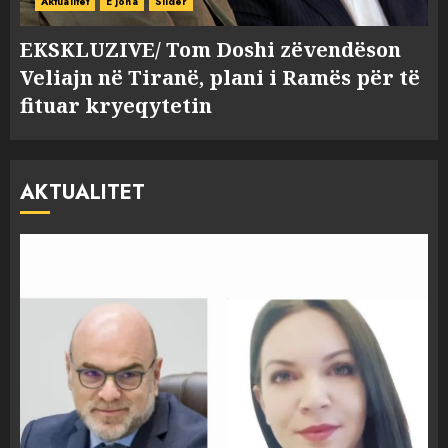
Aktualitet
E jona
Slider
EKSKLUZIVE/ Tom Doshi zëvendëson
Veliajn në Tiranë, plani i Ramës për të
fituar kryeqytetin
AKTUALITET