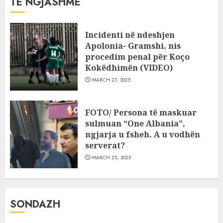
TË NGJASHME
Incidenti në ndeshjen
Apolonia- Gramshi, nis
procedim penal për Koço
Kokëdhimën (VIDEO)
MARCH 27, 2025
FOTO/ Persona të maskuar
sulmuan “One Albania”,
ngjarja u fsheh. A u vodhën
serverat?
MARCH 25, 2025
SONDAZH