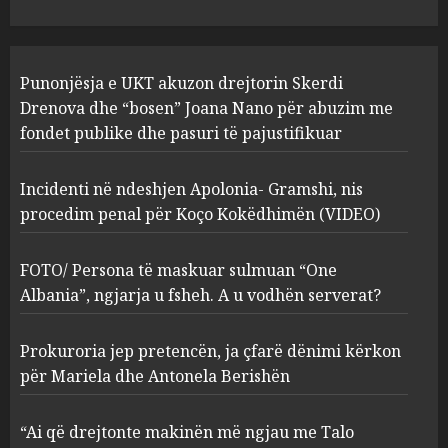
“Ai që drejtonte makinën më
Punonjësja e UKT akuzon drejtorin Skerdi
ngjau me Talo Çelën”,
dëshmia e Nuredin Dumanit
Drenova dhe “bosen” Joana Nano për abuzim me
flet për PERSONAT që e
fondet publike dhe pasuri të pajustifikuar
plagosën!
5
MARCH 25, 2025
Incidenti në ndeshjen Apolonia- Gramshi, nis
procedim penal për Koço Kokëdhimën (VIDEO)
FOTO/ Persona të maskuar sulmuan “One
Albania”, ngjarja u fsheh. A u vodhën serverat?
Prokuroria jep pretencën, ja çfarë dënimi kërkon
për Mariela dhe Antonela Berishën
“Ai që drejtonte makinën më ngjau me Talo