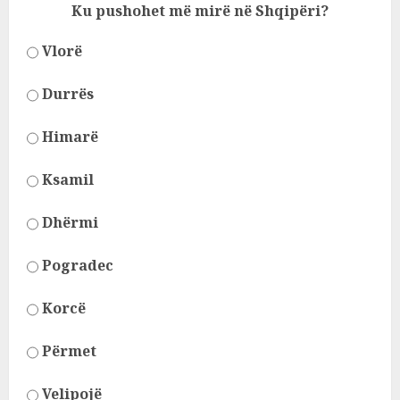
Ku pushohet më mirë në Shqipëri?
Vlorë
Durrës
Himarë
Ksamil
Dhërmi
Pogradec
Korcë
Përmet
Velipojë