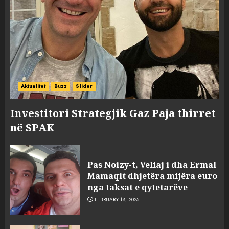
sulmuan “One Albania”,
ngjarja u fsheh. A u vodhën
serverat?
3
MARCH 25, 2025
Prokuroria jep pretencën, ja
çfarë dënimi kërkon për
Aktualitet
Buzz
Slider
Mariela dhe Antonela
Berishën
Investitori Strategjik Gaz Paja thirret
4
MARCH 25, 2025
në SPAK
“Ai që drejtonte makinën më
ngjau me Talo Çelën”,
Pas Noizy-t, Veliaj i dha Ermal
dëshmia e Nuredin Dumanit
Mamaqit dhjetëra mijëra euro
flet për PERSONAT që e
nga taksat e qytetarëve
plagosën!
5
FEBRUARY 18, 2025
MARCH 25, 2025