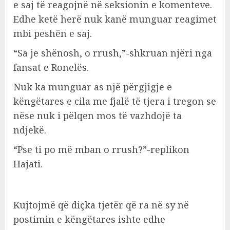
e saj të reagojnë në seksionin e komenteve.
Edhe ketë herë nuk kanë munguar reagimet
mbi peshën e saj.
“Sa je shënosh, o rrush,”-shkruan njëri nga
fansat e Ronelës.
Nuk ka munguar as një përgjigje e
këngëtares e cila me fjalë të tjera i tregon se
nëse nuk i pëlqen mos të vazhdojë ta
ndjekë.
“Pse ti po më mban o rrush?”-replikon
Hajati.
Kujtojmë që diçka tjetër që ra në sy në
postimin e këngëtares ishte edhe