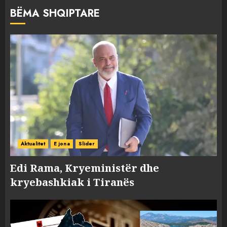
BËMA SHQIPTARE
Aktualitet
E jona
Slider
Edi Rama, Kryeministër dhe
kryebashkiak i Tiranës