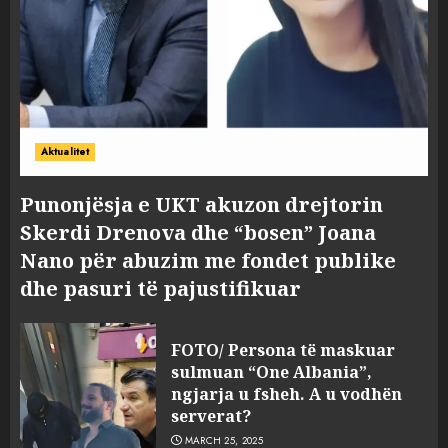
Aktualitet
Punonjësja e UKT akuzon drejtorin
Skerdi Drenova dhe “bosen” Joana
Nano për abuzim me fondet publike
dhe pasuri të pajustifikuar
FOTO/ Persona të maskuar
sulmuan “One Albania”,
ngjarja u fsheh. A u vodhën
serverat?
MARCH 25, 2025