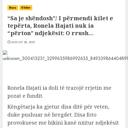
Buzz
Slider
“Sa je shëndosh”/ I përmendi kilet e
tepërta, Ronela Hajati nuk ia
“përton” ndjekësit: O rrush…
AUGUST 28, 2022
Ronela Hajati ia doli të trazojë rrjetin me
pozat e fundit.
Këngëtarja ka gjetur disa ditë për veten,
duke pushuar në bregdet. Disa foto
provokuese me bikini kanë nxitur ndjekësit