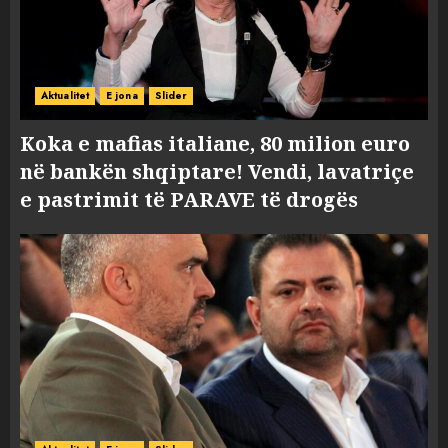
Aktualitet
E jona
Slider
Koka e mafias italiane, 80 milion euro
në bankën shqiptare! Vendi, lavatriçe
e pastrimit të PARAVE të drogës