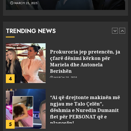
MARCH 25, 2025
Prokuroria jep pretencën, ja
çfarë dënimi kërkon për
Mariela dhe Antonela
Berishën
TRENDING NEWS
4
MARCH 25, 2025
“Ai që drejtonte makinën më
ngjau me Talo Çelën”,
dëshmia e Nuredin Dumanit
flet për PERSONAT që e
plagosën!
5
MARCH 25, 2025
Punonjësja e UKT akuzon
drejtorin Skerdi Drenova dhe
“bosen” Joana Nano për
abuzim me fondet publike dhe
pasuri të pajustifikuar
1
JULY 24, 2025