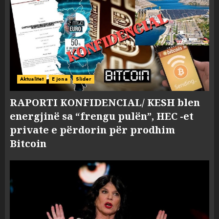
Aktualitet
E jona
Slider
RAPORTI KONFIDENCIAL/ KESH blen
energjinë sa “frengu pulën”, HEC -et
private e përdorin për prodhim
Bitcoin