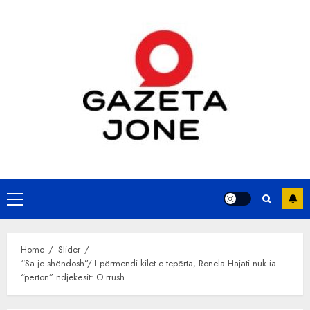
Skip
to
content
Primary
Menu
Home
Slider
“Sa je shëndosh”/ I përmendi kilet e tepërta, Ronela Hajati nuk ia
“përton” ndjekësit: O rrush…