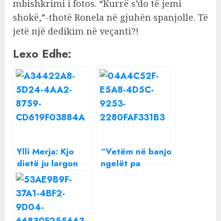
mbishkrimi i fotos. “Kurrë s’do të jemi
shokë,”-thotë Ronela në gjuhën spanjolle. Të
jetë një dedikim në veçanti?!
Lexo Edhe:
Ylli Merja: Kjo
“Vetëm në banjo
dietë ju largon
ngelët pa
kilet e tepërta,
postuar”/ Alketa
sidomos për
Vejsiu “nuk ia
femrat
përton” ndjekësit
nga “ishulli i