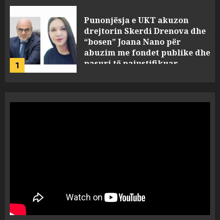
Incidenti në ndeshjen
Apolonia- Gramshi, nis
procedim penal për Koço
Kokëdhimën (VIDEO)
2
MARCH 27, 2025
FOTO/ Persona të maskuar
sulmuan “One Albania”,
ngjarja u fsheh. A u vodhën
serverat?
3
MARCH 25, 2025
Prokuroria jep pretencën, ja
çfarë dënimi kërkon për
Mariela dhe Antonela
Berishën
4
MARCH 25, 2025