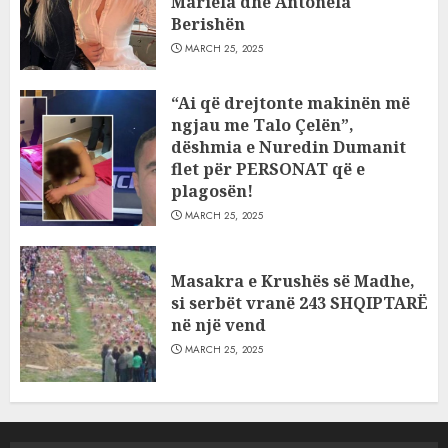
Mariela dhe Antonela
Berishën
MARCH 25, 2025
“Ai që drejtonte makinën më
ngjau me Talo Çelën”,
dëshmia e Nuredin Dumanit
flet për PERSONAT që e
plagosën!
MARCH 25, 2025
Masakra e Krushës së Madhe,
si serbët vranë 243 SHQIPTARË
në një vend
MARCH 25, 2025