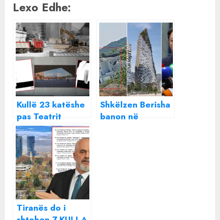
Lexo Edhe:
Kullë 23 katëshe
Shkëlzen Berisha
pas Teatrit
banon në
Kombëtar ,
shtëpinë e Ilir
bashkia e Tiranës
Shtufit, pronarit
i dhuron “Fushës”
të kullës 64-
1,266 m2 tokë
katëshe “Mali i
publike
Tiranës”
Tiranës do i
shtohen 7 KULLA