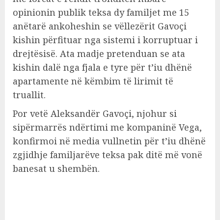
opinionin publik teksa dy familjet me 15
anëtarë ankoheshin se vëllezërit Gavoçi
kishin përfituar nga sistemi i korruptuar i
drejtësisë. Ata madje pretenduan se ata
kishin dalë nga fjala e tyre për t’iu dhënë
apartamente në këmbim të lirimit të
truallit.
Por vetë Aleksandër Gavoçi, njohur si
sipërmarrës ndërtimi me kompaninë Vega,
konfirmoi në media vullnetin për t’iu dhënë
zgjidhje familjarëve teksa pak ditë më vonë
banesat u shembën.