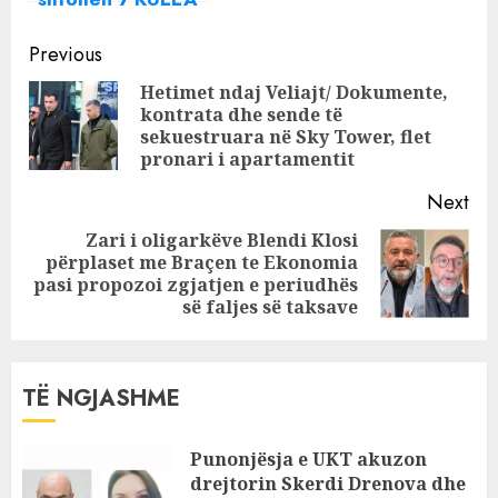
të reja, në mes të
Continue
fushatës Rama i
Previous
jep firmën KKT-
Reading
Hetimet ndaj Veliajt/ Dokumente,
së
kontrata dhe sende të
Pre
sekuestruara në Sky Tower, flet
pos
pronari i apartamentit
Next
Zari i oligarkëve Blendi Klosi
përplaset me Braçen te Ekonomia
Next
pasi propozoi zgjatjen e periudhës
post:
së faljes së taksave
TË NGJASHME
Punonjësja e UKT akuzon
drejtorin Skerdi Drenova dhe