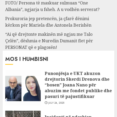
FOTO/ Persona të maskuar sulmuan “One
Albania”, ngjarja u fsheh. A u vodhën serverat?
Prokuroria jep pretencën, ja çfarë dënimi
kërkon për Mariela dhe Antonela Berishën
“Ai që drejtonte makinën më ngjau me Talo
Çelën”, dëshmia e Nuredin Dumanit flet për
PERSONAT që e plagosën!
MOS I HUMBISNI
Punonjësja e UKT akuzon
drejtorin Skerdi Drenova dhe
“bosen” Joana Nano për
abuzim me fondet publike dhe
pasuri të pajustifikuar
JULY 24, 2025
Incidenti në ndeshjen