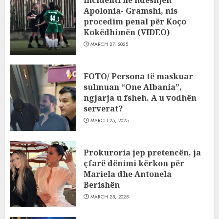
Apolonia- Gramshi, nis
procedim penal për Koço
Kokëdhimën (VIDEO)
MARCH 27, 2025
FOTO/ Persona të maskuar
sulmuan “One Albania”,
ngjarja u fsheh. A u vodhën
serverat?
MARCH 25, 2025
Prokuroria jep pretencën, ja
çfarë dënimi kërkon për
Mariela dhe Antonela
Berishën
MARCH 25, 2025