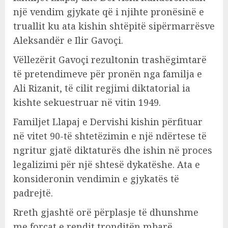
një vendim gjykate që i njihte pronësinë e
truallit ku ata kishin shtëpitë sipërmarrësve
Aleksandër e Ilir Gavoçi.
Vëllezërit Gavoçi rezultonin trashëgimtarë
të pretendimeve për pronën nga familja e
Ali Rizanit, të cilit regjimi diktatorial ia
kishte sekuestruar në vitin 1949.
Familjet Llapaj e Dervishi kishin përfituar
në vitet 90-të shtetëzimin e një ndërtese të
ngritur gjatë diktaturës dhe ishin në proces
legalizimi për një shtesë dykatëshe. Ata e
konsideronin vendimin e gjykatës të
padrejtë.
Rreth gjashtë orë përplasje të dhunshme
me forcat e rendit tronditën mbarë