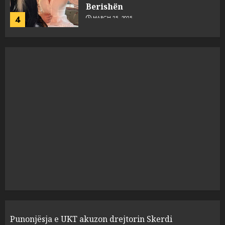
flet për PERSONAT që e
plagosën!
5
MARCH 25, 2025
Punonjësja e UKT akuzon
drejtorin Skerdi Drenova dhe
“bosen” Joana Nano për
abuzim me fondet publike dhe
pasuri të pajustifikuar
1
JULY 24, 2025
Incidenti në ndeshjen
Apolonia- Gramshi, nis
procedim penal për Koço
Kokëdhimën (VIDEO)
2
MARCH 27, 2025
FOTO/ Persona të maskuar
Punonjësja e UKT akuzon drejtorin Skerdi
sulmuan “One Albania”,