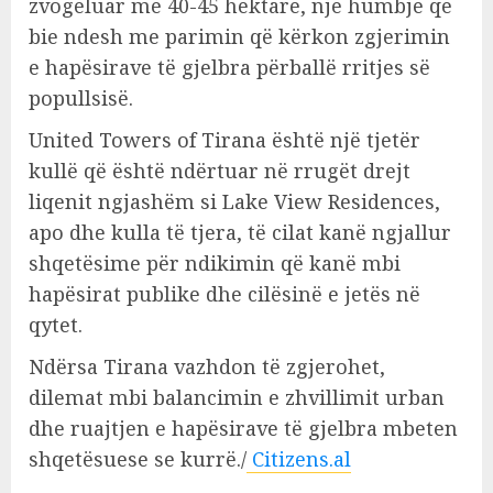
zvogëluar me 40-45 hektarë, një humbje që
bie ndesh me parimin që kërkon zgjerimin
e hapësirave të gjelbra përballë rritjes së
popullsisë.
United Towers of Tirana është një tjetër
kullë që është ndërtuar në rrugët drejt
liqenit ngjashëm si Lake View Residences,
apo dhe kulla të tjera, të cilat kanë ngjallur
shqetësime për ndikimin që kanë mbi
hapësirat publike dhe cilësinë e jetës në
qytet.
Ndërsa Tirana vazhdon të zgjerohet,
dilemat mbi balancimin e zhvillimit urban
dhe ruajtjen e hapësirave të gjelbra mbeten
shqetësuese se kurrë./
Citizens.al