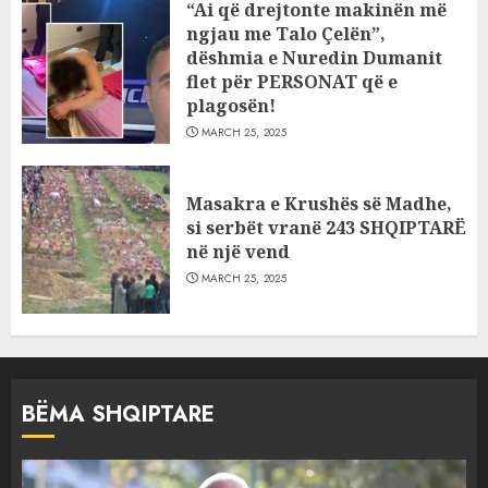
“Ai që drejtonte makinën më
ngjau me Talo Çelën”,
dëshmia e Nuredin Dumanit
flet për PERSONAT që e
plagosën!
MARCH 25, 2025
Masakra e Krushës së Madhe,
si serbët vranë 243 SHQIPTARË
në një vend
MARCH 25, 2025
BËMA SHQIPTARE