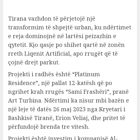
Tirana vazhdon të përjetojë një
transformim të shpejtë urban, ku ndërtimet
e reja dominojnë në lartësi peizazhin e
qytetit. Kjo qasje po shihet qartë në zonën
rreth Liqenit Artificial, apo rrugët që të
çojnë drejt parkut.
Projekti i radhës është “Platinum
Residence”, një pallat 12-katësh që po
ngrihet krah rrugës “Sami Frashëri”, pranë
Art Turbina. Ndërtimi ka nisur mbi bazën e
një leje të datës 26 maj 2023 nga Kryetari i
Bashkisë Tiranë, Erion Veliaj, dhe pritet të
përfundojë brenda tre vitesh.
Projekti është investim i kompanisë Al-