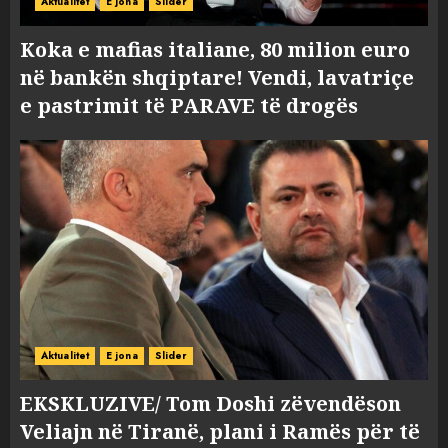
Aktualitet
E jona
Slider
Koka e mafias italiane, 80 milion euro
në bankën shqiptare! Vendi, lavatriçe
e pastrimit të PARAVE të drogës
Aktualitet
E jona
Slider
EKSKLUZIVE/ Tom Doshi zëvendëson
Veliajn në Tiranë, plani i Ramës për të