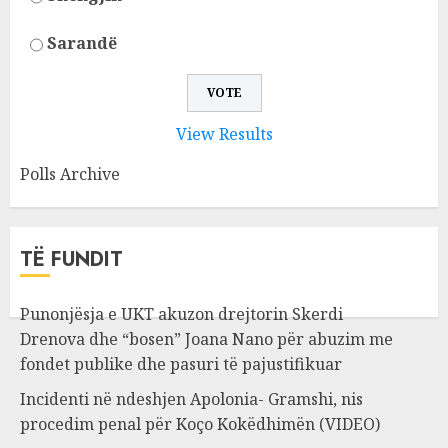
Sarandë
View Results
Polls Archive
TË FUNDIT
Punonjësja e UKT akuzon drejtorin Skerdi
Drenova dhe “bosen” Joana Nano për abuzim me
fondet publike dhe pasuri të pajustifikuar
Incidenti në ndeshjen Apolonia- Gramshi, nis
procedim penal për Koço Kokëdhimën (VIDEO)