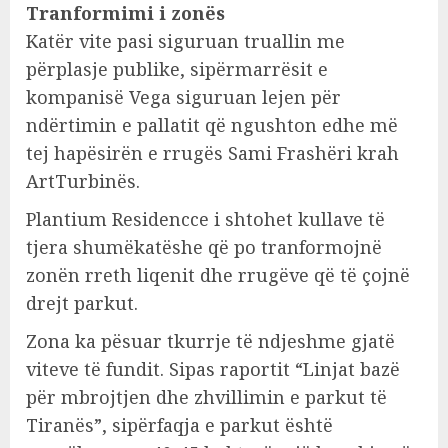
Tranformimi i zonës
Katër vite pasi siguruan truallin me
përplasje publike, sipërmarrësit e
kompanisë Vega siguruan lejen për
ndërtimin e pallatit që ngushton edhe më
tej hapësirën e rrugës Sami Frashëri krah
ArtTurbinës.
Plantium Residencce i shtohet kullave të
tjera shumëkatëshe që po tranformojnë
zonën rreth liqenit dhe rrugëve që të çojnë
drejt parkut.
Zona ka pësuar tkurrje të ndjeshme gjatë
viteve të fundit. Sipas raportit “Linjat bazë
për mbrojtjen dhe zhvillimin e parkut të
Tiranës”, sipërfaqja e parkut është