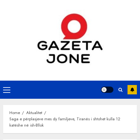
Skip
to
content
Primary
Menu
Home
Aktualitet
Saga e përplasjeve mes dy familjeve, Tiranës i shtohet kulla 12
katëshe në ish-Bllok