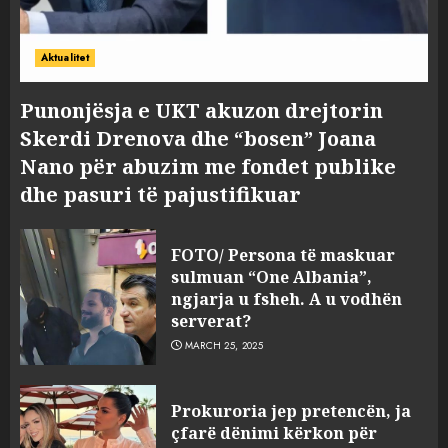
Aktualitet
Punonjësja e UKT akuzon drejtorin
Skerdi Drenova dhe “bosen” Joana
Nano për abuzim me fondet publike
dhe pasuri të pajustifikuar
FOTO/ Persona të maskuar
sulmuan “One Albania”,
ngjarja u fsheh. A u vodhën
serverat?
MARCH 25, 2025
Prokuroria jep pretencën, ja
çfarë dënimi kërkon për