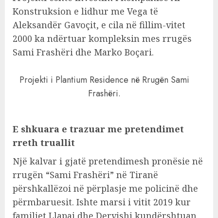
Konstruksion e lidhur me Vega të
Aleksandër Gavoçit, e cila në fillim-vitet
2000 ka ndërtuar kompleksin mes rrugës
Sami Frashëri dhe Marko Boçari.
Projekti i Plantium Residence në Rrugën Sami
Frashëri.
E shkuara e trazuar me pretendimet
rreth truallit
Një kalvar i gjatë pretendimesh pronësie në
rrugën “Sami Frashëri” në Tiranë
përshkallëzoi në përplasje me policinë dhe
përmbaruesit. Ishte marsi i vitit 2019 kur
familjet Llapaj dhe Dervishi kundërshtuan