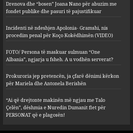
ngjarja u fsheh. A u vodhën
Drenova dhe “bosen” Joana Nano për abuzim me
serverat?
fondet publike dhe pasuri të pajustifikuar
3
MARCH 25, 2025
Incidenti në ndeshjen Apolonia- Gramshi, nis
procedim penal për Koço Kokëdhimën (VIDEO)
Prokuroria jep pretencën, ja
çfarë dënimi kërkon për
Mariela dhe Antonela
FOTO/ Persona të maskuar sulmuan “One
Berishën
Albania”, ngjarja u fsheh. A u vodhën serverat?
4
MARCH 25, 2025
Prokuroria jep pretencën, ja çfarë dënimi kërkon
“Ai që drejtonte makinën më
për Mariela dhe Antonela Berishën
ngjau me Talo Çelën”,
dëshmia e Nuredin Dumanit
“Ai që drejtonte makinën më ngjau me Talo
flet për PERSONAT që e
Çelën”, dëshmia e Nuredin Dumanit flet për
plagosën!
5
PERSONAT që e plagosën!
MARCH 25, 2025