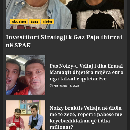
Aktualitet
Buzz
Slider
Investitori Strategjik Gaz Paja thirret
në SPAK
FOTO/ Persona të maskuar
sulmuan “One Albania”,
Pas Noizy-t, Veliaj i dha Ermal
ngjarja u fsheh. A u vodhën
Mamaqit dhjetëra mijëra euro
serverat?
nga taksat e qytetarëve
3
MARCH 25, 2025
FEBRUARY 18, 2025
Prokuroria jep pretencën, ja
Noizy braktis Veliajn në ditën
çfarë dënimi kërkon për
më të zezë, reperi i pabesë me
Mariela dhe Antonela
kryebashkiakun që i dha
Berishën
milionat?
4
MARCH 25, 2025