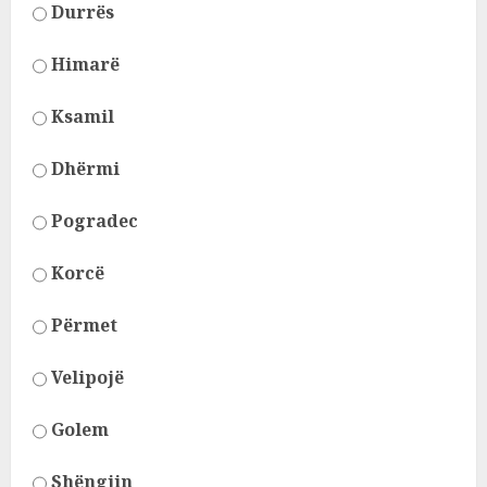
Durrës
Himarë
Ksamil
Dhërmi
Pogradec
Korcë
Përmet
Velipojë
Golem
Shëngjin