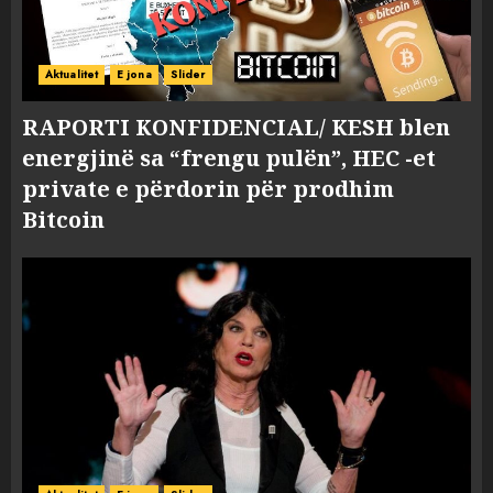
Aktualitet
E jona
Slider
RAPORTI KONFIDENCIAL/ KESH blen
energjinë sa “frengu pulën”, HEC -et
private e përdorin për prodhim
Bitcoin