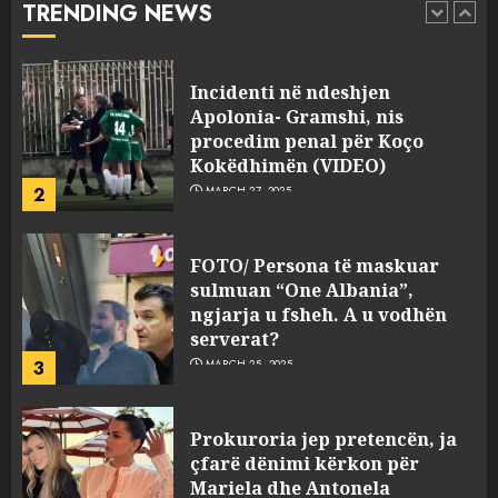
TRENDING NEWS
2
MARCH 27, 2025
FOTO/ Persona të maskuar
sulmuan “One Albania”,
ngjarja u fsheh. A u vodhën
serverat?
3
MARCH 25, 2025
Prokuroria jep pretencën, ja
çfarë dënimi kërkon për
Mariela dhe Antonela
Berishën
4
MARCH 25, 2025
“Ai që drejtonte makinën më
ngjau me Talo Çelën”,
dëshmia e Nuredin Dumanit