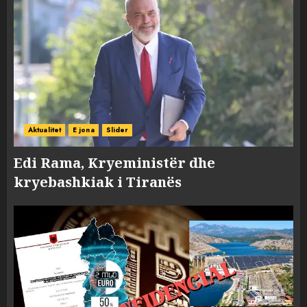
Aktualitet
E jona
Slider
Edi Rama, Kryeministër dhe
kryebashkiak i Tiranës