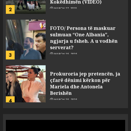
2
MARCH 27, 2025
FOTO/ Persona të maskuar
sulmuan “One Albania”,
ngjarja u fsheh. A u vodhën
serverat?
3
MARCH 25, 2025
Prokuroria jep pretencën, ja
çfarë dënimi kërkon për
Mariela dhe Antonela
Berishën
4
MARCH 25, 2025
“Ai që drejtonte makinën më
ngjau me Talo Çelën”,
dëshmia e Nuredin Dumanit