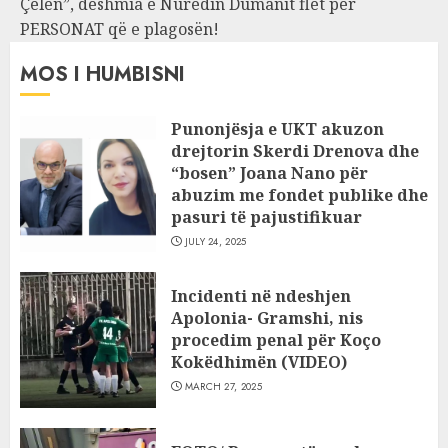
Çelën”, dëshmia e Nuredin Dumanit flet për
PERSONAT që e plagosën!
MOS I HUMBISNI
Punonjësja e UKT akuzon
drejtorin Skerdi Drenova dhe
“bosen” Joana Nano për
abuzim me fondet publike dhe
pasuri të pajustifikuar
JULY 24, 2025
Incidenti në ndeshjen
Apolonia- Gramshi, nis
procedim penal për Koço
Kokëdhimën (VIDEO)
MARCH 27, 2025