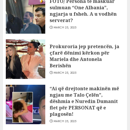
FOTO/ Persona të maskuar
sulmuan “One Albania”,
ngjarja u fsheh. A u vodhën
serverat?
MARCH 25, 2025
Prokuroria jep pretencën, ja
çfarë dënimi kërkon për
Mariela dhe Antonela
Berishën
MARCH 25, 2025
“Ai që drejtonte makinën më
ngjau me Talo Çelën”,
dëshmia e Nuredin Dumanit
flet për PERSONAT që e
plagosën!
MARCH 25, 2025