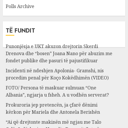
Polls Archive
TË FUNDIT
Punonjësja e UKT akuzon drejtorin Skerdi
Drenova dhe “bosen” Joana Nano për abuzim me
fondet publike dhe pasuri të pajustifikuar
Incidenti në ndeshjen Apolonia- Gramshi, nis
procedim penal për Koço Kokëdhimën (VIDEO)
FOTO/ Persona të maskuar sulmuan “One
Albania”, ngjarja u fsheh. A u vodhën serverat?
Prokuroria jep pretencën, ja çfarë dënimi
kërkon për Mariela dhe Antonela Berishën
“Ai që drejtonte makinën më ngjau me Talo