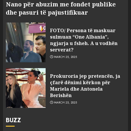
Nano për abuzim me fondet publike
dhe pasuri të pajustifikuar
FOTO/ Persona të maskuar
sulmuan “One Albania”,
ngjarja u fsheh. A u vodhën
serverat?
MARCH 25, 2025
Prokuroria jep pretencën, ja
çfarë dënimi kërkon për
Mariela dhe Antonela
Berishën
MARCH 25, 2025
BUZZ