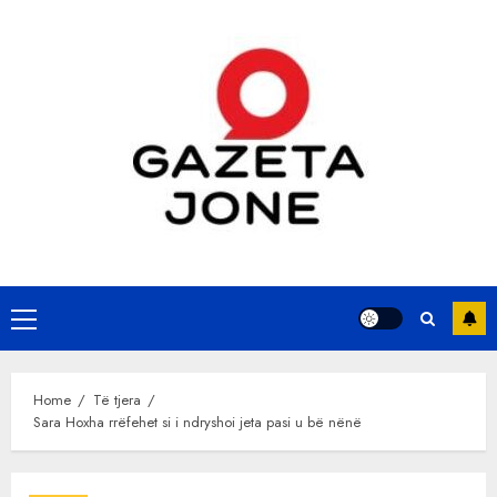
Skip
to
content
Primary
Menu
Home
Të tjera
Sara Hoxha rrëfehet si i ndryshoi jeta pasi u bë nënë