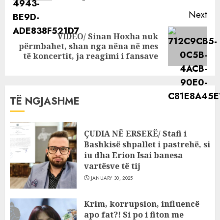
Next
VIDEO/ Sinan Hoxha nuk
Next
përmbahet, shan nga nëna në mes
post:
të koncertit, ja reagimi i fansave
TË NGJASHME
ÇUDIA NË ERSEKË/ Stafi i
Bashkisë shpallet i pastrehë, si
iu dha Erion Isai banesa
vartësve të tij
JANUARY 30, 2025
Krim, korrupsion, influencë
apo fat?! Si po i fiton me