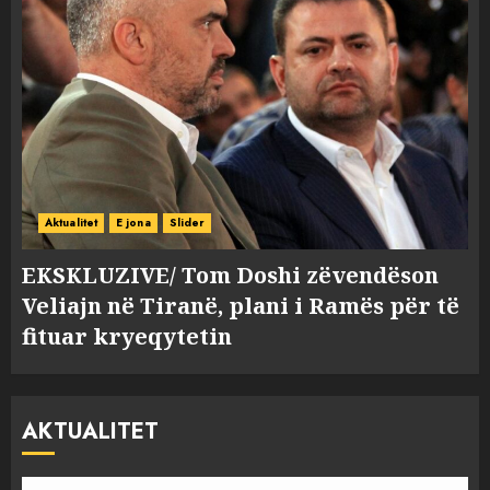
Aktualitet
E jona
Slider
EKSKLUZIVE/ Tom Doshi zëvendëson
Veliajn në Tiranë, plani i Ramës për të
fituar kryeqytetin
AKTUALITET