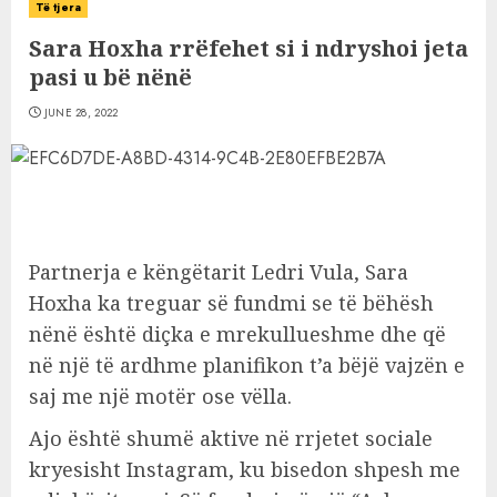
Të tjera
Sara Hoxha rrëfehet si i ndryshoi jeta
pasi u bë nënë
JUNE 28, 2022
Partnerja e këngëtarit Ledri Vula, Sara
Hoxha ka treguar së fundmi se të bëhësh
nënë është diçka e mrekullueshme dhe që
në një të ardhme planifikon t’a bëjë vajzën e
saj me një motër ose vëlla.
Ajo është shumë aktive në rrjetet sociale
kryesisht Instagram, ku bisedon shpesh me