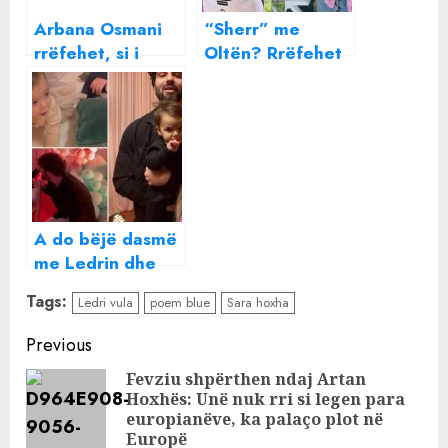
Arbana Osmani
“Sherr” me
rrëfehet, si i
Oltën? Rrëfehet
ndryshoi jeta pasi
Sara Hoxha
u bë nënë për
herë të parë
A do bëjë dasmë
me Ledrin dhe
planet për
Tags:
Ledri vula
poem blue
Sara hoxha
fëmijët e dytë,
rrëfehet Sara
Continue
Previous
Hoxha
Reading
Fevziu shpërthen ndaj Artan
Hoxhës: Unë nuk rri si legen para
Pre
europianëve, ka palaço plot në
pos
Europë