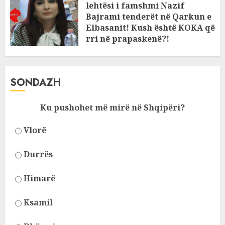
lehtësi i famshmi Nazif
Bajrami tenderët në Qarkun e
Elbasanit! Kush është KOKA që
rri në prapaskenë?!
JANUARY 11, 2025
SONDAZH
Ku pushohet më mirë në Shqipëri?
Vlorë
Durrës
Himarë
Ksamil