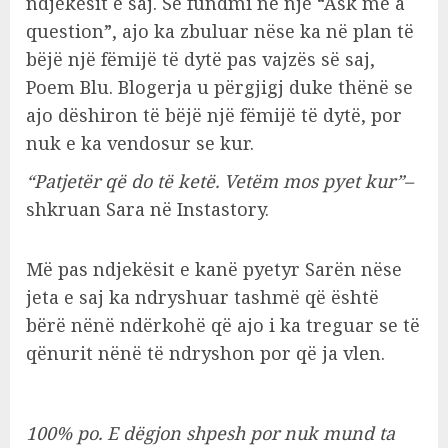
ndjekësit e saj. Së fundmi në një “Ask me a
question”, ajo ka zbuluar nëse ka në plan të
bëjë një fëmijë të dytë pas vajzës së saj,
Poem Blu. Blogerja u përgjigj duke thënë se
ajo dëshiron të bëjë një fëmijë të dytë, por
nuk e ka vendosur se kur.
“Patjetër që do të ketë. Vetëm mos pyet kur”–
shkruan Sara në Instastory.
Më pas ndjekësit e kanë pyetyr Sarën nëse
jeta e saj ka ndryshuar tashmë që është
bërë nënë ndërkohë që ajo i ka treguar se të
qënurit nënë të ndryshon por që ja vlen.
100% po. E dëgjon shpesh por nuk mund ta