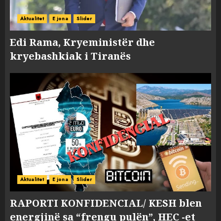
Aktualitet
E jona
Slider
Edi Rama, Kryeministër dhe
kryebashkiak i Tiranës
Aktualitet
E jona
Slider
RAPORTI KONFIDENCIAL/ KESH blen
energjinë sa “frengu pulën”, HEC -et