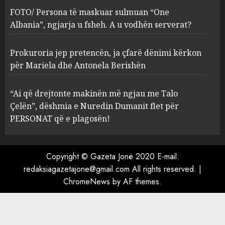
ngjarja u fsheh. A u vodhën
FOTO/ Persona të maskuar sulmuan “One
serverat?
Albania”, ngjarja u fsheh. A u vodhën serverat?
3
MARCH 25, 2025
Prokuroria jep pretencën, ja çfarë dënimi kërkon
Prokuroria jep pretencën, ja
për Mariela dhe Antonela Berishën
çfarë dënimi kërkon për
Mariela dhe Antonela
“Ai që drejtonte makinën më ngjau me Talo
Berishën
Çelën”, dëshmia e Nuredin Dumanit flet për
4
MARCH 25, 2025
PERSONAT që e plagosën!
“Ai që drejtonte makinën më
ngjau me Talo Çelën”,
Copyright © Gazeta Jonë 2020 E-mail:
dëshmia e Nuredin Dumanit
redaksiagazetajone@gmail.com
All rights reserved.
|
flet për PERSONAT që e
ChromeNews
by AF themes.
plagosën!
5
MARCH 25, 2025