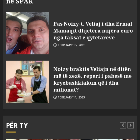
në SPAK
Pas Noizy-t, Veliaj i dha Ermal
Mamaqit dhjetëra mijëra euro
nga taksat e qytetarëve
FEBRUARY 18, 2025
FOTO/ Persona të maskuar
Noizy braktis Veliajn në ditën
sulmuan “One Albania”,
më të zezë, reperi i pabesë me
ngjarja u fsheh. A u vodhën
kryebashkiakun që i dha
serverat?
milionat?
3
MARCH 25, 2025
FEBRUARY 11, 2025
Prokuroria jep pretencën, ja
çfarë dënimi kërkon për
PËR TY
Mariela dhe Antonela
Berishën
MARCH 25, 2025