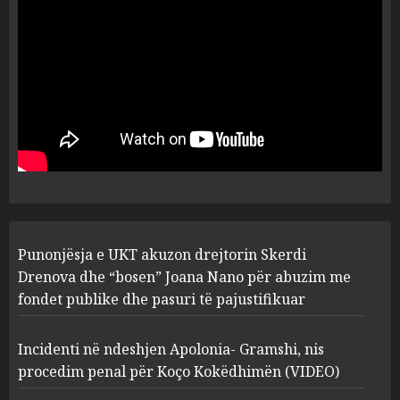
flet për PERSONAT që e
plagosën!
5
MARCH 25, 2025
Punonjësja e UKT akuzon
drejtorin Skerdi Drenova dhe
“bosen” Joana Nano për
abuzim me fondet publike dhe
pasuri të pajustifikuar
1
JULY 24, 2025
Incidenti në ndeshjen
Punonjësja e UKT akuzon drejtorin Skerdi
Apolonia- Gramshi, nis
procedim penal për Koço
Drenova dhe “bosen” Joana Nano për abuzim me
Kokëdhimën (VIDEO)
fondet publike dhe pasuri të pajustifikuar
2
MARCH 27, 2025
Incidenti në ndeshjen Apolonia- Gramshi, nis
procedim penal për Koço Kokëdhimën (VIDEO)
FOTO/ Persona të maskuar
sulmuan “One Albania”,