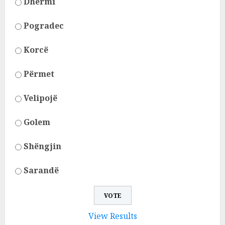
Dhërmi
Pogradec
Korcë
Përmet
Velipojë
Golem
Shëngjin
Sarandë
View Results