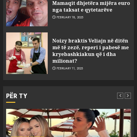
Mamaqit dhjetëra mijëra euro
nga taksat e qytetarëve
FEBRUARY 18, 2025
FOTO/ Persona të maskuar
Noizy braktis Veliajn në ditën
sulmuan “One Albania”,
më të zezë, reperi i pabesë me
ngjarja u fsheh. A u vodhën
kryebashkiakun që i dha
serverat?
milionat?
3
MARCH 25, 2025
FEBRUARY 11, 2025
Prokuroria jep pretencën, ja
çfarë dënimi kërkon për
PËR TY
Mariela dhe Antonela
Berishën
4
MARCH 25, 2025
“Ai që drejtonte makinën më
Aktualitet
Slider