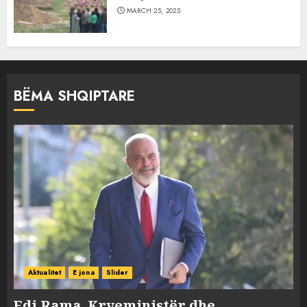
MARCH 25, 2025
BËMA SHQIPTARE
Aktualitet
E jona
Slider
Edi Rama, Kryeministër dhe