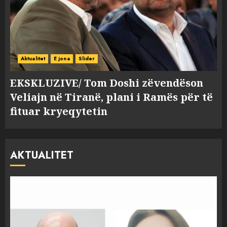
Aktualitet
E jona
Slider
EKSKLUZIVE/ Tom Doshi zëvendëson
Veliajn në Tiranë, plani i Ramës për të
fituar kryeqytetin
AKTUALITET