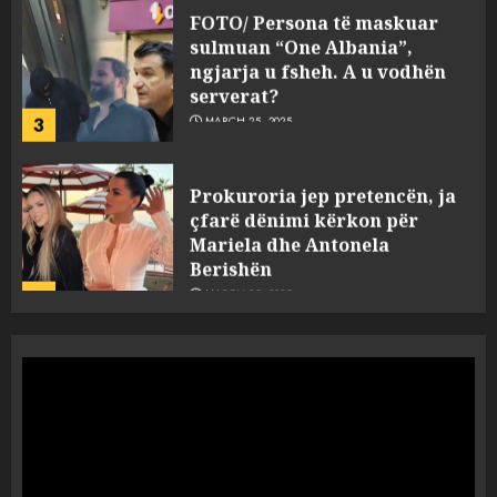
sulmuan “One Albania”,
ngjarja u fsheh. A u vodhën
serverat?
3
MARCH 25, 2025
Prokuroria jep pretencën, ja
çfarë dënimi kërkon për
Mariela dhe Antonela
Berishën
4
MARCH 25, 2025
“Ai që drejtonte makinën më
ngjau me Talo Çelën”,
dëshmia e Nuredin Dumanit
flet për PERSONAT që e
plagosën!
5
MARCH 25, 2025