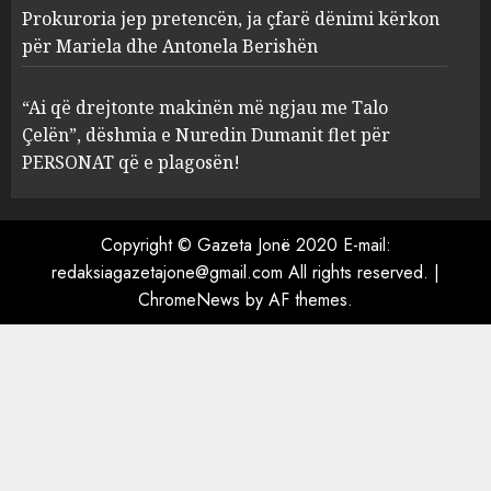
Prokuroria jep pretencën, ja çfarë dënimi kërkon
Prokuroria jep pretencën, ja
për Mariela dhe Antonela Berishën
çfarë dënimi kërkon për
Mariela dhe Antonela
“Ai që drejtonte makinën më ngjau me Talo
Berishën
Çelën”, dëshmia e Nuredin Dumanit flet për
4
MARCH 25, 2025
PERSONAT që e plagosën!
“Ai që drejtonte makinën më
ngjau me Talo Çelën”,
Copyright © Gazeta Jonë 2020 E-mail:
dëshmia e Nuredin Dumanit
redaksiagazetajone@gmail.com
All rights reserved.
|
flet për PERSONAT që e
ChromeNews
by AF themes.
plagosën!
5
MARCH 25, 2025