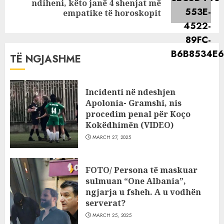
ndiheni, këto janë 4 shenjat më
post:
empatike të horoskopit
TË NGJASHME
Incidenti në ndeshjen
Apolonia- Gramshi, nis
procedim penal për Koço
Kokëdhimën (VIDEO)
MARCH 27, 2025
FOTO/ Persona të maskuar
sulmuan “One Albania”,
ngjarja u fsheh. A u vodhën
serverat?
MARCH 25, 2025