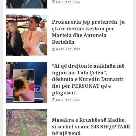
MARCH 25, 2025
Prokuroria jep pretencën, ja
çfarë dënimi kërkon për
Mariela dhe Antonela
Berishën
MARCH 25, 2025
“Ai që drejtonte makinën më
ngjau me Talo Çelën”,
dëshmia e Nuredin Dumanit
flet për PERSONAT që e
plagosën!
MARCH 25, 2025
Masakra e Krushës së Madhe,
si serbët vranë 243 SHQIPTARË
në një vend