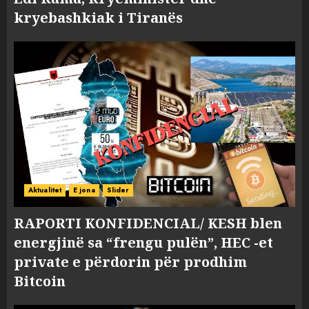
kryebashkiak i Tiranës
Aktualitet
E jona
Slider
RAPORTI KONFIDENCIAL/ KESH blen
energjinë sa “frengu pulën”, HEC -et
private e përdorin për prodhim
Bitcoin