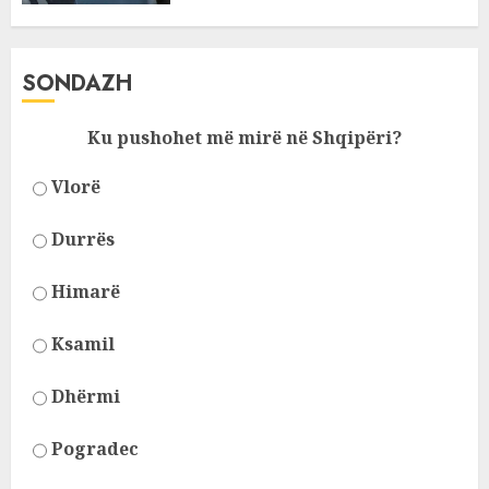
SONDAZH
Ku pushohet më mirë në Shqipëri?
Vlorë
Durrës
Himarë
Ksamil
Dhërmi
Pogradec