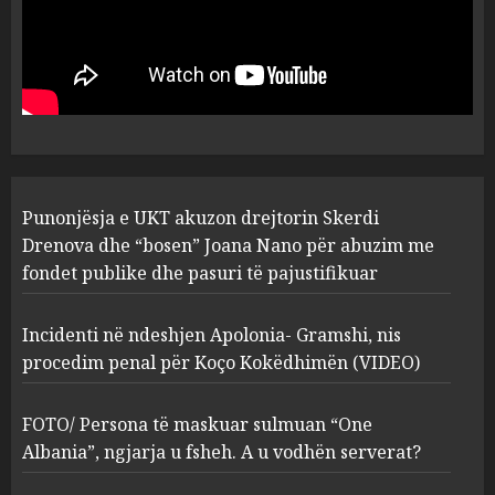
Punonjësja e UKT akuzon
drejtorin Skerdi Drenova dhe
“bosen” Joana Nano për
abuzim me fondet publike dhe
pasuri të pajustifikuar
1
JULY 24, 2025
Incidenti në ndeshjen
Punonjësja e UKT akuzon drejtorin Skerdi
Apolonia- Gramshi, nis
procedim penal për Koço
Drenova dhe “bosen” Joana Nano për abuzim me
Kokëdhimën (VIDEO)
fondet publike dhe pasuri të pajustifikuar
2
MARCH 27, 2025
Incidenti në ndeshjen Apolonia- Gramshi, nis
procedim penal për Koço Kokëdhimën (VIDEO)
FOTO/ Persona të maskuar
sulmuan “One Albania”,
ngjarja u fsheh. A u vodhën
FOTO/ Persona të maskuar sulmuan “One
serverat?
Albania”, ngjarja u fsheh. A u vodhën serverat?
3
MARCH 25, 2025