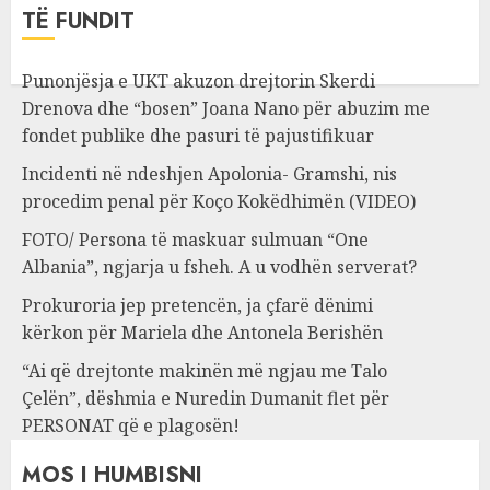
TË FUNDIT
Punonjësja e UKT akuzon drejtorin Skerdi
Drenova dhe “bosen” Joana Nano për abuzim me
fondet publike dhe pasuri të pajustifikuar
Incidenti në ndeshjen Apolonia- Gramshi, nis
procedim penal për Koço Kokëdhimën (VIDEO)
FOTO/ Persona të maskuar sulmuan “One
Albania”, ngjarja u fsheh. A u vodhën serverat?
Prokuroria jep pretencën, ja çfarë dënimi
kërkon për Mariela dhe Antonela Berishën
“Ai që drejtonte makinën më ngjau me Talo
Çelën”, dëshmia e Nuredin Dumanit flet për
PERSONAT që e plagosën!
MOS I HUMBISNI