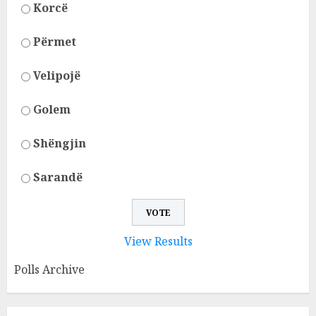
Korcë
Përmet
Velipojë
Golem
Shëngjin
Sarandë
View Results
Polls Archive