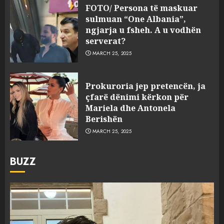
FOTO/ Persona të maskuar
sulmuan “One Albania”,
ngjarja u fsheh. A u vodhën
serverat?
MARCH 25, 2025
Prokuroria jep pretencën, ja
çfarë dënimi kërkon për
Mariela dhe Antonela
Berishën
MARCH 25, 2025
BUZZ