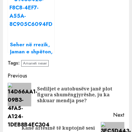
“Amaneti”
Xhanan ç’po
planifikon?! Sot
në “Amaneti”
Seher në rrezik,
Jaman e shpëton,
nesër në
Tags:
Amaneti neser
“Amaneti”
Continue
Previous
Reading
Sediljet e autobusëve janë plot
Pre
figura shumëngjyrëshe, ju ka
pos
shkuar mendja pse?
Next
Kanë aftësinë të kuptojnë sesi
Next