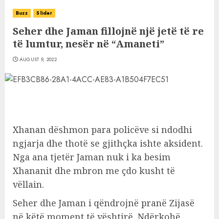
Buzz
Slider
Seher dhe Jaman fillojnë një jetë të re
të lumtur, nesër në “Amaneti”
AUGUST 9, 2022
Xhanan dëshmon para policëve si ndodhi
ngjarja dhe thotë se gjithçka ishte aksident.
Nga ana tjetër Jaman nuk i ka besim
Xhananit dhe mbron me çdo kusht të
vëllain.
Seher dhe Jaman i qëndrojnë pranë Zijasë
në këtë moment të vështirë. Ndërkohë