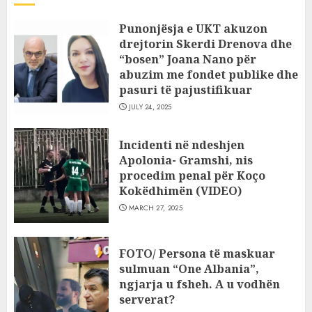
Punonjësja e UKT akuzon
drejtorin Skerdi Drenova dhe
“bosen” Joana Nano për
abuzim me fondet publike dhe
pasuri të pajustifikuar
JULY 24, 2025
Incidenti në ndeshjen
Apolonia- Gramshi, nis
procedim penal për Koço
Kokëdhimën (VIDEO)
MARCH 27, 2025
FOTO/ Persona të maskuar
sulmuan “One Albania”,
ngjarja u fsheh. A u vodhën
serverat?