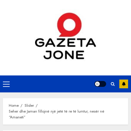
Skip
to
content
Primary
Menu
Home
Slider
Seher dhe Jaman fillojnë një jetë të re të lumtur, nesër në
“Amaneti”