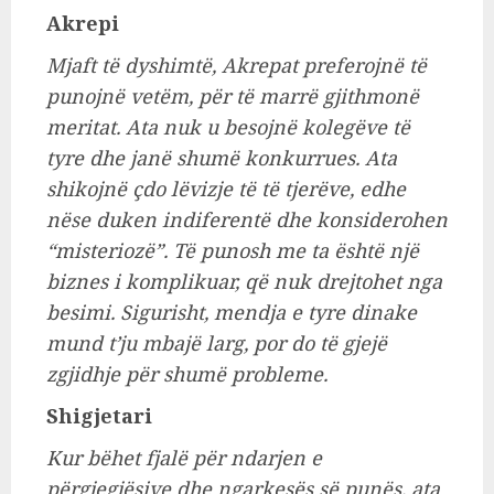
Akrepi
Mjaft të dyshimtë, Akrepat preferojnë të
punojnë vetëm, për të marrë gjithmonë
meritat. Ata nuk u besojnë kolegëve të
tyre dhe janë shumë konkurrues. Ata
shikojnë çdo lëvizje të të tjerëve, edhe
nëse duken indiferentë dhe konsiderohen
“misteriozë”. Të punosh me ta është një
biznes i komplikuar, që nuk drejtohet nga
besimi. Sigurisht, mendja e tyre dinake
mund t’ju mbajë larg, por do të gjejë
zgjidhje për shumë probleme.
Shigjetari
Kur bëhet fjalë për ndarjen e
përgjegjësive dhe ngarkesës së punës, ata