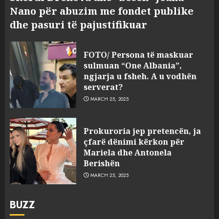
Nano për abuzim me fondet publike
dhe pasuri të pajustifikuar
FOTO/ Persona të maskuar
sulmuan “One Albania”,
ngjarja u fsheh. A u vodhën
serverat?
MARCH 25, 2025
Prokuroria jep pretencën, ja
çfarë dënimi kërkon për
Mariela dhe Antonela
Berishën
MARCH 25, 2025
BUZZ