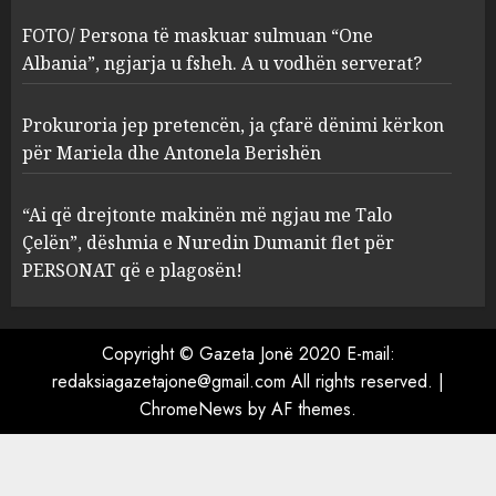
sulmuan “One Albania”,
ngjarja u fsheh. A u vodhën
FOTO/ Persona të maskuar sulmuan “One
serverat?
Albania”, ngjarja u fsheh. A u vodhën serverat?
3
MARCH 25, 2025
Prokuroria jep pretencën, ja çfarë dënimi kërkon
Prokuroria jep pretencën, ja
për Mariela dhe Antonela Berishën
çfarë dënimi kërkon për
Mariela dhe Antonela
“Ai që drejtonte makinën më ngjau me Talo
Berishën
Çelën”, dëshmia e Nuredin Dumanit flet për
4
MARCH 25, 2025
PERSONAT që e plagosën!
“Ai që drejtonte makinën më
ngjau me Talo Çelën”,
Copyright © Gazeta Jonë 2020 E-mail:
dëshmia e Nuredin Dumanit
redaksiagazetajone@gmail.com
All rights reserved.
|
flet për PERSONAT që e
ChromeNews
by AF themes.
plagosën!
5
MARCH 25, 2025