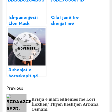
Ish-punonjësi i
Cilat janë tre
Elon Musk
shenjat më
mesazh
egoiste të
punonjësve të
horoskopit?
Twitter: Bëni
kujdes, të punosh
me atë është si
të punosh me 2
persona të
3 shenjat e
ndryshëm
horoskopit që
duhet të
Continue
përgatiten për
Previous
një nëntor të
Reading
Krisja e marrëdhënies me Lori
vështirë
Pre
Hoxhën/ Thyen heshtjen Arbana
pos
Osmani