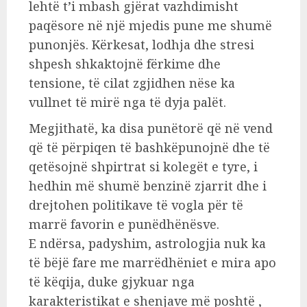
lehtë t’i mbash gjërat vazhdimisht
paqësore në një mjedis pune me shumë
punonjës. Kërkesat, lodhja dhe stresi
shpesh shkaktojnë fërkime dhe
tensione, të cilat zgjidhen nëse ka
vullnet të mirë nga të dyja palët.
Megjithatë, ka disa punëtorë që në vend
që të përpiqen të bashkëpunojnë dhe të
qetësojnë shpirtrat si kolegët e tyre, i
hedhin më shumë benzinë zjarrit dhe i
drejtohen politikave të vogla për të
marrë favorin e punëdhënësve.
E ndërsa, padyshim, astrologjia nuk ka
të bëjë fare me marrëdhëniet e mira apo
të këqija, duke gjykuar nga
karakteristikat e shenjave më poshtë ,