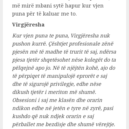
më mirë mbani sytë hapur kur vjen
puna për të kaluar me to.
Virgjëresha
Kur vjen puna te puna, Virgjëresha nuk
pushon kurrë. Çështjet profesionale zënë
pjesën më të madhe të trurit të saj, ndërsa
pjesa tjetër shqetësohet nëse kolegët do ta
pëlqejnë apo jo. Në të njëjtën kohë, ajo do
të përpiqet të manipulojë eprorët e saj
dhe të sigurojë privilegje, edhe nëse
dikush tjetër i meriton më shumë.
Obsesioni i saj me klasën dhe orarin
ndikon edhe në jetën e tyre në zyrë, pasi
kushdo që nuk ndjek orarin e saj
përballet me bezdisje dhe shumë vërejtje.