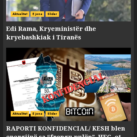
Aktualitet
E jona
Slider
Edi Rama, Kryeministër dhe
kryebashkiak i Tiranës
Aktualitet
E jona
Slider
RAPORTI KONFIDENCIAL/ KESH blen
energjinë sa “frengu pulën”, HEC -et