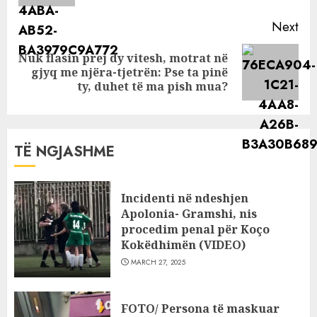
Next
Nuk flasin prej dy vitesh, motrat në
Next
gjyq me njëra-tjetrën: Pse ta pinë
post:
ty, duhet të ma pish mua?
TË NGJASHME
Incidenti në ndeshjen
Apolonia- Gramshi, nis
procedim penal për Koço
Kokëdhimën (VIDEO)
MARCH 27, 2025
FOTO/ Persona të maskuar