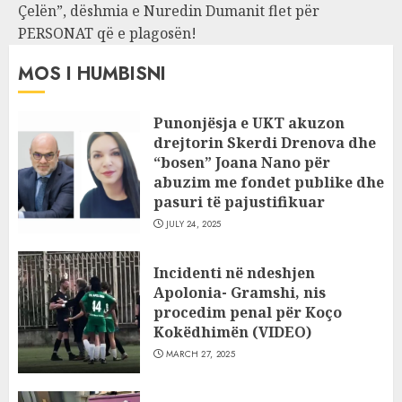
Çelën”, dëshmia e Nuredin Dumanit flet për
PERSONAT që e plagosën!
MOS I HUMBISNI
Punonjësja e UKT akuzon
drejtorin Skerdi Drenova dhe
“bosen” Joana Nano për
abuzim me fondet publike dhe
pasuri të pajustifikuar
JULY 24, 2025
Incidenti në ndeshjen
Apolonia- Gramshi, nis
procedim penal për Koço
Kokëdhimën (VIDEO)
MARCH 27, 2025