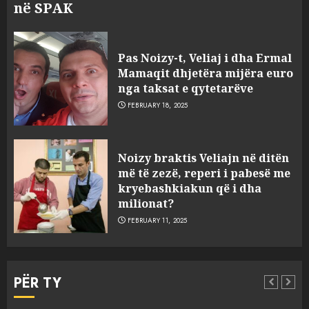
në SPAK
Pas Noizy-t, Veliaj i dha Ermal
Mamaqit dhjetëra mijëra euro
nga taksat e qytetarëve
FEBRUARY 18, 2025
FOTO/ Persona të maskuar
Noizy braktis Veliajn në ditën
sulmuan “One Albania”,
më të zezë, reperi i pabesë me
ngjarja u fsheh. A u vodhën
kryebashkiakun që i dha
serverat?
milionat?
3
MARCH 25, 2025
FEBRUARY 11, 2025
Prokuroria jep pretencën, ja
çfarë dënimi kërkon për
PËR TY
Mariela dhe Antonela
Berishën