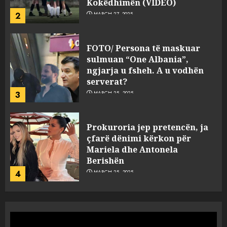
Kokëdhimën (VIDEO)
2
MARCH 27, 2025
FOTO/ Persona të maskuar
sulmuan “One Albania”,
ngjarja u fsheh. A u vodhën
serverat?
3
MARCH 25, 2025
Prokuroria jep pretencën, ja
çfarë dënimi kërkon për
Mariela dhe Antonela
Berishën
4
MARCH 25, 2025
“Ai që drejtonte makinën më
ngjau me Talo Çelën”,