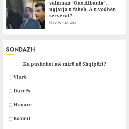
sulmuan “One Albania”,
ngjarja u fsheh. A u vodhën
serverat?
MARCH 25, 2025
SONDAZH
Ku pushohet më mirë në Shqipëri?
Vlorë
Durrës
Himarë
Ksamil