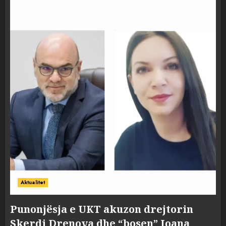
Aktualitet
Punonjësja e UKT akuzon drejtorin
Skerdi Drenova dhe “bosen” Joana