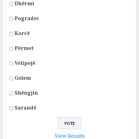
Dhërmi
Pogradec
Korcë
Përmet
Velipojë
Golem
Shëngjin
Sarandë
View Results