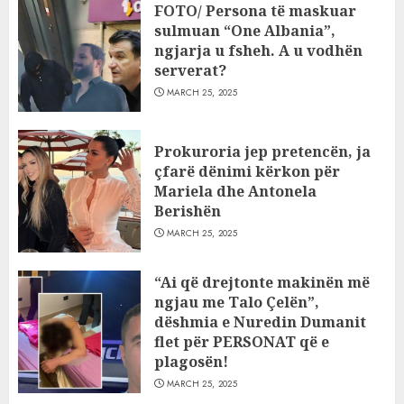
FOTO/ Persona të maskuar
sulmuan “One Albania”,
ngjarja u fsheh. A u vodhën
serverat?
MARCH 25, 2025
Prokuroria jep pretencën, ja
çfarë dënimi kërkon për
Mariela dhe Antonela
Berishën
MARCH 25, 2025
“Ai që drejtonte makinën më
ngjau me Talo Çelën”,
dëshmia e Nuredin Dumanit
flet për PERSONAT që e
plagosën!
MARCH 25, 2025