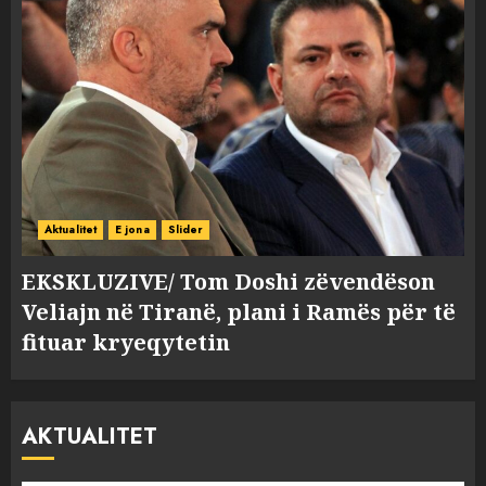
Aktualitet
E jona
Slider
EKSKLUZIVE/ Tom Doshi zëvendëson
Veliajn në Tiranë, plani i Ramës për të
fituar kryeqytetin
AKTUALITET