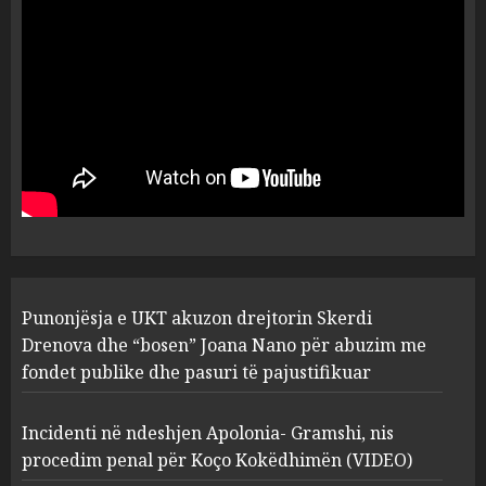
dëshmia e Nuredin Dumanit
flet për PERSONAT që e
plagosën!
5
MARCH 25, 2025
Punonjësja e UKT akuzon
drejtorin Skerdi Drenova dhe
“bosen” Joana Nano për
abuzim me fondet publike dhe
pasuri të pajustifikuar
1
JULY 24, 2025
Incidenti në ndeshjen
Punonjësja e UKT akuzon drejtorin Skerdi
Apolonia- Gramshi, nis
procedim penal për Koço
Drenova dhe “bosen” Joana Nano për abuzim me
Kokëdhimën (VIDEO)
fondet publike dhe pasuri të pajustifikuar
2
MARCH 27, 2025
Incidenti në ndeshjen Apolonia- Gramshi, nis
procedim penal për Koço Kokëdhimën (VIDEO)
FOTO/ Persona të maskuar