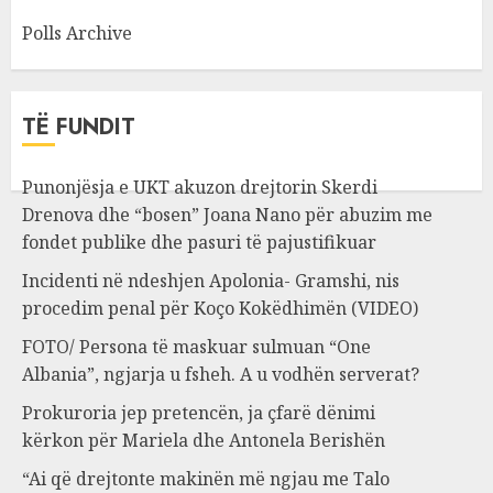
Polls Archive
TË FUNDIT
Punonjësja e UKT akuzon drejtorin Skerdi
Drenova dhe “bosen” Joana Nano për abuzim me
fondet publike dhe pasuri të pajustifikuar
Incidenti në ndeshjen Apolonia- Gramshi, nis
procedim penal për Koço Kokëdhimën (VIDEO)
FOTO/ Persona të maskuar sulmuan “One
Albania”, ngjarja u fsheh. A u vodhën serverat?
Prokuroria jep pretencën, ja çfarë dënimi
kërkon për Mariela dhe Antonela Berishën
“Ai që drejtonte makinën më ngjau me Talo