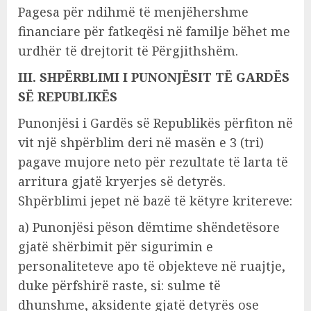
Pagesa për ndihmë të menjëhershme
financiare për fatkeqësi në familje bëhet me
urdhër të drejtorit të Përgjithshëm.
III. SHPËRBLIMI I PUNONJËSIT TË GARDËS
SË REPUBLIKËS
Punonjësi i Gardës së Republikës përfiton në
vit një shpërblim deri në masën e 3 (tri)
pagave mujore neto për rezultate të larta të
arritura gjatë kryerjes së detyrës.
Shpërblimi jepet në bazë të këtyre kritereve:
a) Punonjësi pëson dëmtime shëndetësore
gjatë shërbimit për sigurimin e
personaliteteve apo të objekteve në ruajtje,
duke përfshirë raste, si: sulme të
dhunshme, aksidente gjatë detyrës ose