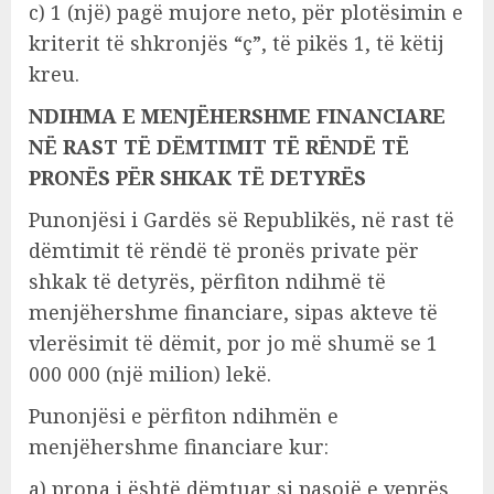
c) 1 (një) pagë mujore neto, për plotësimin e
kriterit të shkronjës “ç”, të pikës 1, të këtij
kreu.
NDIHMA E MENJËHERSHME FINANCIARE
NË RAST TË DËMTIMIT TË RËNDË TË
PRONËS PËR SHKAK TË DETYRËS
Punonjësi i Gardës së Republikës, në rast të
dëmtimit të rëndë të pronës private për
shkak të detyrës, përfiton ndihmë të
menjëhershme financiare, sipas akteve të
vlerësimit të dëmit, por jo më shumë se 1
000 000 (një milion) lekë.
Punonjësi e përfiton ndihmën e
menjëhershme financiare kur:
a) prona i është dëmtuar si pasojë e veprës