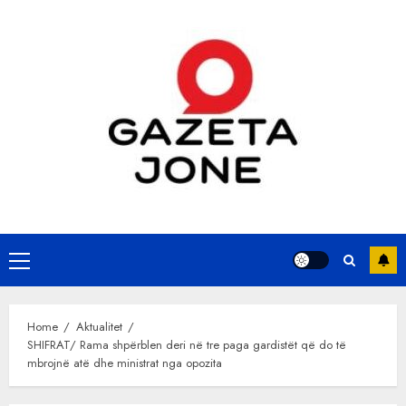
Skip
to
content
Primary
Menu
Home
Aktualitet
SHIFRAT/ Rama shpërblen deri në tre paga gardistët që do të
mbrojnë atë dhe ministrat nga opozita