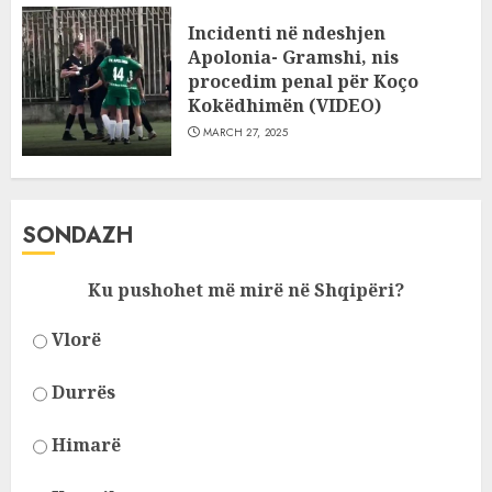
Incidenti në ndeshjen
Apolonia- Gramshi, nis
procedim penal për Koço
Kokëdhimën (VIDEO)
MARCH 27, 2025
SONDAZH
Ku pushohet më mirë në Shqipëri?
Vlorë
Durrës
Himarë