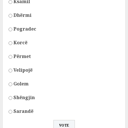
Ksamil
Dhërmi
Pogradec
Korcë
Përmet
Velipojë
Golem
Shëngjin
Sarandë