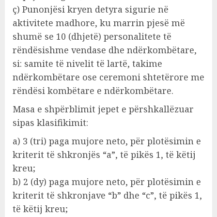
ç) Punonjësi kryen detyra sigurie në
aktivitete madhore, ku marrin pjesë më
shumë se 10 (dhjetë) personalitete të
rëndësishme vendase dhe ndërkombëtare,
si: samite të nivelit të lartë, takime
ndërkombëtare ose ceremoni shtetërore me
rëndësi kombëtare e ndërkombëtare.
Masa e shpërblimit jepet e përshkallëzuar
sipas klasifikimit:
a) 3 (tri) paga mujore neto, për plotësimin e
kriterit të shkronjës “a”, të pikës 1, të këtij
kreu;
b) 2 (dy) paga mujore neto, për plotësimin e
kriterit të shkronjave “b” dhe “c”, të pikës 1,
të këtij kreu;