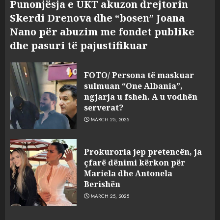
Punonjësja e UKT akuzon drejtorin
Skerdi Drenova dhe “bosen” Joana
Nano për abuzim me fondet publike
dhe pasuri të pajustifikuar
FOTO/ Persona të maskuar
sulmuan “One Albania”,
ngjarja u fsheh. A u vodhën
serverat?
MARCH 25, 2025
Prokuroria jep pretencën, ja
çfarë dënimi kërkon për
Mariela dhe Antonela
Berishën
MARCH 25, 2025