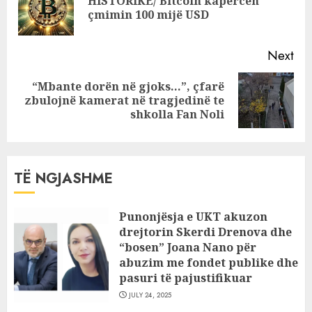
HISTORIKE/ Bitcoin kapërcen
Pre
çmimin 100 mijë USD
pos
Next
“Mbante dorën në gjoks…”, çfarë
Next
zbulojnë kamerat në tragjedinë te
post:
shkolla Fan Noli
TË NGJASHME
Punonjësja e UKT akuzon
drejtorin Skerdi Drenova dhe
“bosen” Joana Nano për
abuzim me fondet publike dhe
pasuri të pajustifikuar
JULY 24, 2025