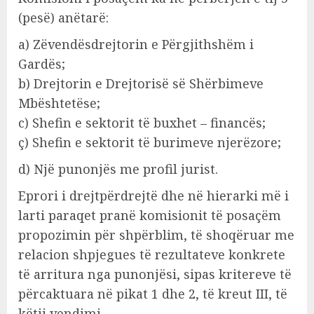
(pesë) anëtarë:
a) Zëvendësdrejtorin e Përgjithshëm i
Gardës;
b) Drejtorin e Drejtorisë së Shërbimeve
Mbështetëse;
c) Shefin e sektorit të buxhet – financës;
ç) Shefin e sektorit të burimeve njerëzore;
d) Një punonjës me profil jurist.
Eprori i drejtpërdrejtë dhe në hierarki më i
larti paraqet pranë komisionit të posaçëm
propozimin për shpërblim, të shoqëruar me
relacion shpjegues të rezultateve konkrete
të arritura nga punonjësi, sipas kritereve të
përcaktuara në pikat 1 dhe 2, të kreut III, të
këtij vendimi.