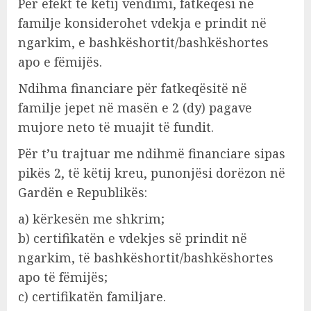
Për efekt të këtij vendimi, fatkeqësi në
familje konsiderohet vdekja e prindit në
ngarkim, e bashkëshortit/bashkëshortes
apo e fëmijës.
Ndihma financiare për fatkeqësitë në
familje jepet në masën e 2 (dy) pagave
mujore neto të muajit të fundit.
Për t’u trajtuar me ndihmë financiare sipas
pikës 2, të këtij kreu, punonjësi dorëzon në
Gardën e Republikës:
a) kërkesën me shkrim;
b) certifikatën e vdekjes së prindit në
ngarkim, të bashkëshortit/bashkëshortes
apo të fëmijës;
c) certifikatën familjare.