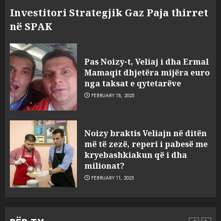
Investitori Strategjik Gaz Paja thirret
në SPAK
Pas Noizy-t, Veliaj i dha Ermal
Mamaqit dhjetëra mijëra euro
nga taksat e qytetarëve
FEBRUARY 18, 2025
FOTO/ Persona të maskuar
Noizy braktis Veliajn në ditën
sulmuan “One Albania”,
më të zezë, reperi i pabesë me
ngjarja u fsheh. A u vodhën
kryebashkiakun që i dha
serverat?
milionat?
3
MARCH 25, 2025
FEBRUARY 11, 2025
Prokuroria jep pretencën, ja
çfarë dënimi kërkon për