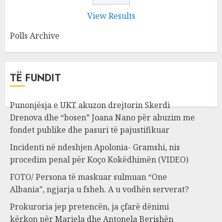
View Results
Polls Archive
TË FUNDIT
Punonjësja e UKT akuzon drejtorin Skerdi
Drenova dhe “bosen” Joana Nano për abuzim me
fondet publike dhe pasuri të pajustifikuar
Incidenti në ndeshjen Apolonia- Gramshi, nis
procedim penal për Koço Kokëdhimën (VIDEO)
FOTO/ Persona të maskuar sulmuan “One
Albania”, ngjarja u fsheh. A u vodhën serverat?
Prokuroria jep pretencën, ja çfarë dënimi
kërkon për Mariela dhe Antonela Berishën