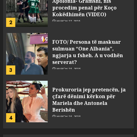
Apolonia- Gramshi, nis
procedim penal për Koço
Kokëdhimën (VIDEO)
2
MARCH 27, 2025
FOTO/ Persona të maskuar
sulmuan “One Albania”,
ngjarja u fsheh. A u vodhën
serverat?
3
MARCH 25, 2025
Prokuroria jep pretencën, ja
çfarë dënimi kërkon për
Mariela dhe Antonela
Berishën
4
MARCH 25, 2025