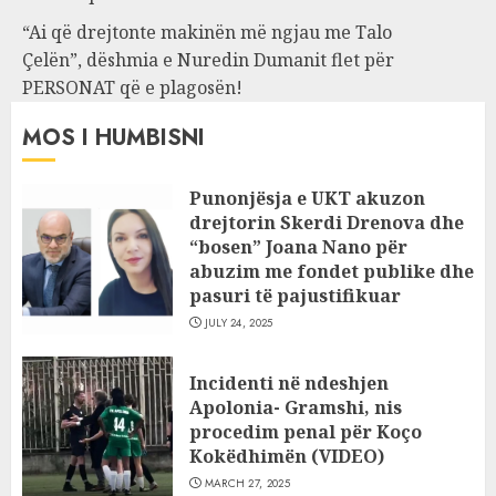
“Ai që drejtonte makinën më ngjau me Talo
Çelën”, dëshmia e Nuredin Dumanit flet për
PERSONAT që e plagosën!
MOS I HUMBISNI
Punonjësja e UKT akuzon
drejtorin Skerdi Drenova dhe
“bosen” Joana Nano për
abuzim me fondet publike dhe
pasuri të pajustifikuar
JULY 24, 2025
Incidenti në ndeshjen
Apolonia- Gramshi, nis
procedim penal për Koço
Kokëdhimën (VIDEO)
MARCH 27, 2025