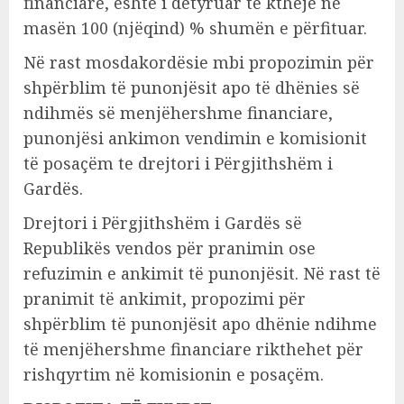
financiare, është i detyruar të kthejë në
masën 100 (njëqind) % shumën e përfituar.
Në rast mosdakordësie mbi propozimin për
shpërblim të punonjësit apo të dhënies së
ndihmës së menjëhershme financiare,
punonjësi ankimon vendimin e komisionit
të posaçëm te drejtori i Përgjithshëm i
Gardës.
Drejtori i Përgjithshëm i Gardës së
Republikës vendos për pranimin ose
refuzimin e ankimit të punonjësit. Në rast të
pranimit të ankimit, propozimi për
shpërblim të punonjësit apo dhënie ndihme
të menjëhershme financiare rikthehet për
rishqyrtim në komisionin e posaçëm.