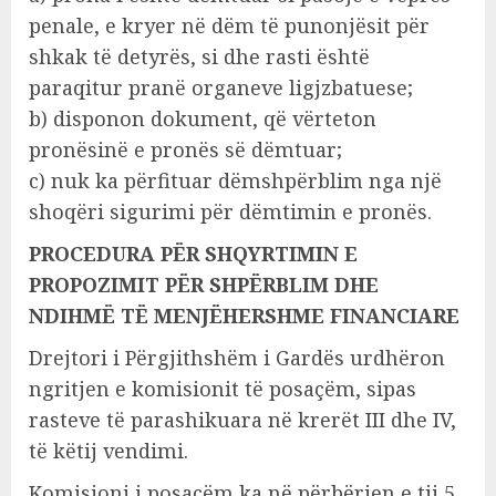
penale, e kryer në dëm të punonjësit për
shkak të detyrës, si dhe rasti është
paraqitur pranë organeve ligjzbatuese;
b) disponon dokument, që vërteton
pronësinë e pronës së dëmtuar;
c) nuk ka përfituar dëmshpërblim nga një
shoqëri sigurimi për dëmtimin e pronës.
PROCEDURA PËR SHQYRTIMIN E
PROPOZIMIT PËR SHPËRBLIM DHE
NDIHMË TË MENJËHERSHME FINANCIARE
Drejtori i Përgjithshëm i Gardës urdhëron
ngritjen e komisionit të posaçëm, sipas
rasteve të parashikuara në krerët III dhe IV,
të këtij vendimi.
Komisioni i posaçëm ka në përbërjen e tij 5