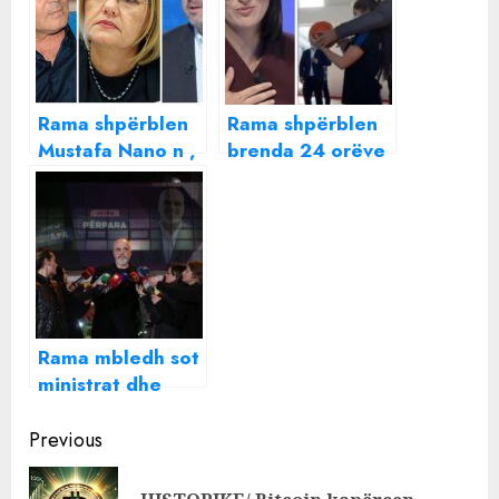
Rama shpërblen
Rama shpërblen
Mustafa Nano n ,
brenda 24 orëve
ku u propozua si
“lëpirjet”, Ilva
ambasador
Gjuzi hyn në
kabinet
Rama mbledh sot
ministrat dhe
kryebashkiakët e
Continue
majtë në Shkodër
Previous
Reading