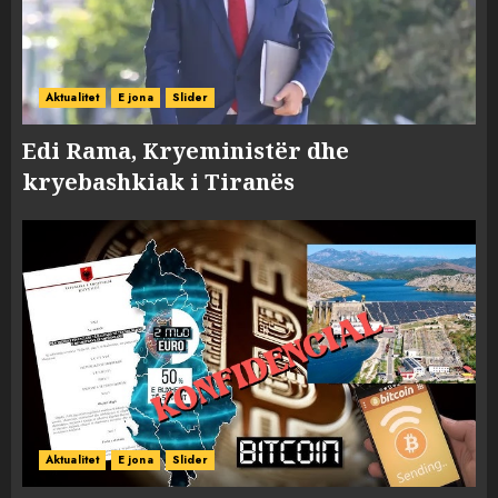
Aktualitet
E jona
Slider
Edi Rama, Kryeministër dhe
kryebashkiak i Tiranës
Aktualitet
E jona
Slider