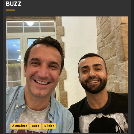
BUZZ
Aktualitet
Buzz
Slider