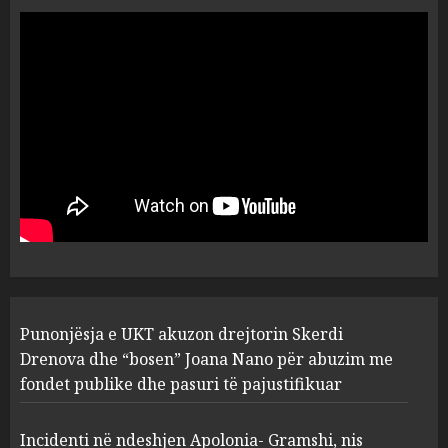
“Ai që drejtonte makinën më
ngjau me Talo Çelën”,
dëshmia e Nuredin Dumanit
flet për PERSONAT që e
plagosën!
5
MARCH 25, 2025
Punonjësja e UKT akuzon
drejtorin Skerdi Drenova dhe
“bosen” Joana Nano për
abuzim me fondet publike dhe
pasuri të pajustifikuar
1
JULY 24, 2025
Incidenti në ndeshjen
Punonjësja e UKT akuzon drejtorin Skerdi
Apolonia- Gramshi, nis
procedim penal për Koço
Drenova dhe “bosen” Joana Nano për abuzim me
Kokëdhimën (VIDEO)
fondet publike dhe pasuri të pajustifikuar
2
MARCH 27, 2025
Incidenti në ndeshjen Apolonia- Gramshi, nis