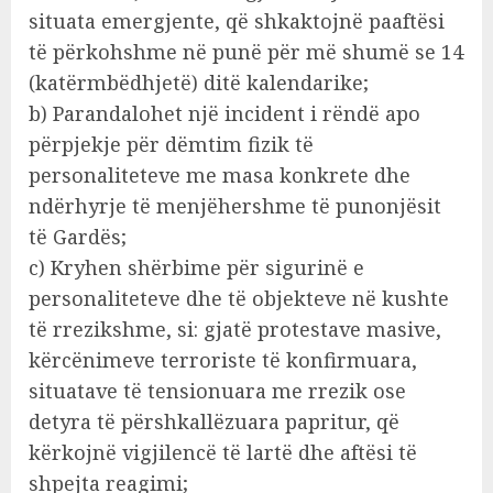
situata emergjente, që shkaktojnë paaftësi
të përkohshme në punë për më shumë se 14
(katërmbëdhjetë) ditë kalendarike;
b) Parandalohet një incident i rëndë apo
përpjekje për dëmtim fizik të
personaliteteve me masa konkrete dhe
ndërhyrje të menjëhershme të punonjësit
të Gardës;
c) Kryhen shërbime për sigurinë e
personaliteteve dhe të objekteve në kushte
të rrezikshme, si: gjatë protestave masive,
kërcënimeve terroriste të konfirmuara,
situatave të tensionuara me rrezik ose
detyra të përshkallëzuara papritur, që
kërkojnë vigjilencë të lartë dhe aftësi të
shpejta reagimi;