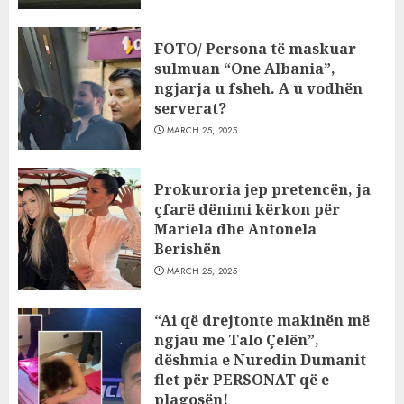
FOTO/ Persona të maskuar
sulmuan “One Albania”,
ngjarja u fsheh. A u vodhën
serverat?
MARCH 25, 2025
Prokuroria jep pretencën, ja
çfarë dënimi kërkon për
Mariela dhe Antonela
Berishën
MARCH 25, 2025
“Ai që drejtonte makinën më
ngjau me Talo Çelën”,
dëshmia e Nuredin Dumanit
flet për PERSONAT që e
plagosën!