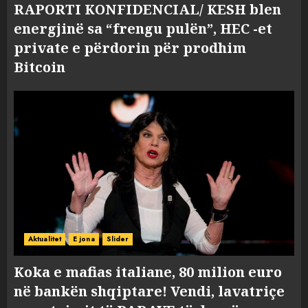
RAPORTI KONFIDENCIAL/ KESH blen
energjinë sa “frengu pulën”, HEC -et
private e përdorin për prodhim
Bitcoin
Aktualitet
E jona
Slider
Koka e mafias italiane, 80 milion euro
në bankën shqiptare! Vendi, lavatriçe