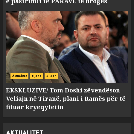
e pastrimit të PARAVE të drogës
Aktualitet
E jona
Slider
EKSKLUZIVE/ Tom Doshi zëvendëson
Veliajn në Tiranë, plani i Ramës për të
fituar kryeqytetin
AKTUALITET