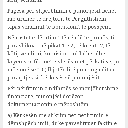
Pagesa për shpërblimin e punonjësit bëhet
me urdhër të drejtorit të Përgjithshëm,
sipas vendimit të komisionit të posaçëm.
Në rastet e dëmtimit të rëndë të pronës, të
parashikuar në pikat 1 e 2, të kreut IV, të
këtij vendimi, komisioni mblidhet dhe
kryen verifikimet e vlerësimet përkatëse, jo
më vonë se 10 (dhjetë) ditë pune nga dita e
paraqitjes së kërkesës së punonjësit.
Për përfitimin e ndihmës së menjëhershme
financiare, punonjësi dorëzon
dokumentacionin e mëposhtëm:
a) Kërkesën me shkrim për përfitimin e
dëmshpërblimit, duke parashtruar faktin e