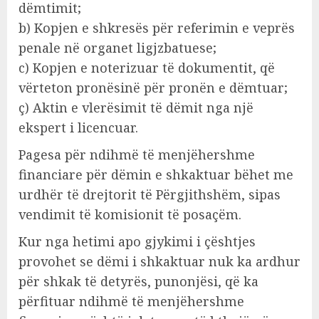
dëmtimit;
b) Kopjen e shkresës për referimin e veprës
penale në organet ligjzbatuese;
c) Kopjen e noterizuar të dokumentit, që
vërteton pronësinë për pronën e dëmtuar;
ç) Aktin e vlerësimit të dëmit nga një
ekspert i licencuar.
Pagesa për ndihmë të menjëhershme
financiare për dëmin e shkaktuar bëhet me
urdhër të drejtorit të Përgjithshëm, sipas
vendimit të komisionit të posaçëm.
Kur nga hetimi apo gjykimi i çështjes
provohet se dëmi i shkaktuar nuk ka ardhur
për shkak të detyrës, punonjësi, që ka
përfituar ndihmë të menjëhershme