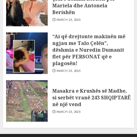
Mariela dhe Antonela
Berishën
MARCH 25, 2025
“Ai që drejtonte makinën më
ngjau me Talo Çelën”,
dëshmia e Nuredin Dumanit
flet për PERSONAT që e
plagosën!
MARCH 25, 2025
Masakra e Krushës së Madhe,
si serbët vranë 243 SHQIPTARË
në një vend
MARCH 25, 2025