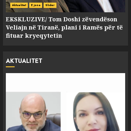
Aktualitet
E jona
Slider
EKSKLUZIVE/ Tom Doshi zëvendëson
Veliajn në Tiranë, plani i Ramës për të
fituar kryeqytetin
AKTUALITET