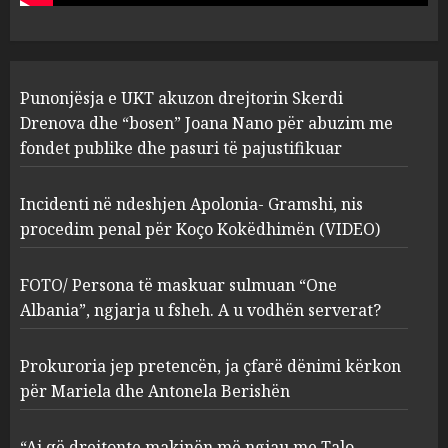
pasuri të pajustifikuar
1
JULY 24, 2025
Incidenti në ndeshjen
Punonjësja e UKT akuzon drejtorin Skerdi
Apolonia- Gramshi, nis
procedim penal për Koço
Drenova dhe “bosen” Joana Nano për abuzim me
Kokëdhimën (VIDEO)
fondet publike dhe pasuri të pajustifikuar
2
MARCH 27, 2025
Incidenti në ndeshjen Apolonia- Gramshi, nis
procedim penal për Koço Kokëdhimën (VIDEO)
FOTO/ Persona të maskuar
sulmuan “One Albania”,
ngjarja u fsheh. A u vodhën
FOTO/ Persona të maskuar sulmuan “One
serverat?
Albania”, ngjarja u fsheh. A u vodhën serverat?
3
MARCH 25, 2025
Prokuroria jep pretencën, ja çfarë dënimi kërkon
Prokuroria jep pretencën, ja
për Mariela dhe Antonela Berishën
çfarë dënimi kërkon për
Mariela dhe Antonela
“Ai që drejtonte makinën më ngjau me Talo