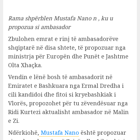
Rama shpërblen Mustafa Nano n , ku u
propozua si ambasador
Zbulohen emrat e rinj të ambasadorëve
shqiptarë në disa shtete, të propozuar nga
ministrja për Europën dhe Punët e Jashtme
Olta Xhaçka.
Vendin e lënë bosh të ambasadorit në
Emiratet e Bashkuara nga Ermal Dredha i
cili kandidoi dhe fitoi si kryebashkiak i
Vlorës, propozohet për tu zëvendësuar nga
Ridi Kurtezi aktualisht ambasador në Malin
e Zi.
Ndërkiohë,
Mustafa Nano
është propozuar