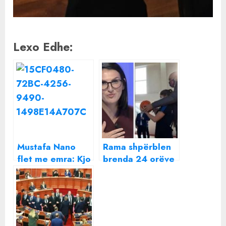
Lexo Edhe:
Mustafa Nano
Rama shpërblen
flet me emra: Kjo
brenda 24 orëve
këngëtare më
“lëpirjet”, Ilva
pëlqen e
Gjuzi hyn në
zhveshur, më
kabinet
intrigon