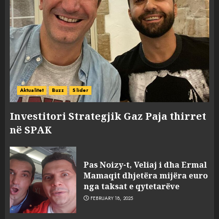
Aktualitet
Buzz
Slider
Investitori Strategjik Gaz Paja thirret
në SPAK
Pas Noizy-t, Veliaj i dha Ermal
Mamaqit dhjetëra mijëra euro
nga taksat e qytetarëve
FEBRUARY 18, 2025