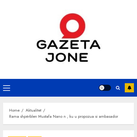
Skip
to
content
Primary
Menu
Home
Aktualitet
Rama shpërblen Mustafa Nano n , ku u propozua si ambasador