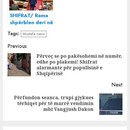
SHIFRAT/ Rama
shpërblen deri në
tre paga
Tags:
Mustafa nano
gardistët që do
të mbrojnë atë
Continue
Previous
dhe ministrat nga
Reading
Përveç se po pakësohemi në numër,
opozita
edhe po plakemi! Shifrat
Pre
alarmante për popullsinë e
pos
Shqipërisë
Next
Përfundon seanca, trupi gjykues
Next
tërhiqet për të marrë vendimin
post:
mbi Vangjush Dakon