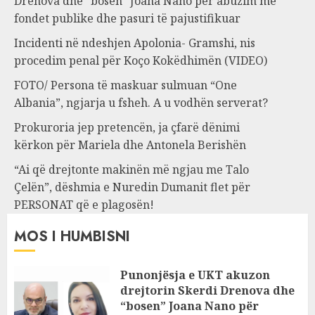
Drenova dhe “bosen” Joana Nano për abuzim me
fondet publike dhe pasuri të pajustifikuar
Incidenti në ndeshjen Apolonia- Gramshi, nis
procedim penal për Koço Kokëdhimën (VIDEO)
FOTO/ Persona të maskuar sulmuan “One
Albania”, ngjarja u fsheh. A u vodhën serverat?
Prokuroria jep pretencën, ja çfarë dënimi
kërkon për Mariela dhe Antonela Berishën
“Ai që drejtonte makinën më ngjau me Talo
Çelën”, dëshmia e Nuredin Dumanit flet për
PERSONAT që e plagosën!
MOS I HUMBISNI
Punonjësja e UKT akuzon
drejtorin Skerdi Drenova dhe
“bosen” Joana Nano për