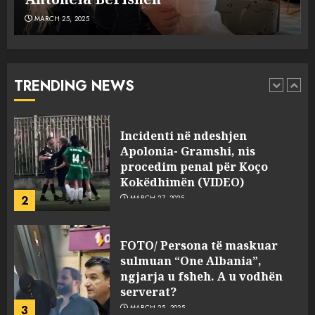
MARCH 25, 2025
Punonjësja e UKT akuzon
drejtorin Skerdi Drenova dhe
“bosen” Joana Nano për
abuzim me fondet publike dhe
TRENDING NEWS
pasuri të pajustifikuar
1
JULY 24, 2025
Incidenti në ndeshjen
Apolonia- Gramshi, nis
procedim penal për Koço
Kokëdhimën (VIDEO)
2
MARCH 27, 2025
FOTO/ Persona të maskuar
sulmuan “One Albania”,
ngjarja u fsheh. A u vodhën
serverat?
3
MARCH 25, 2025