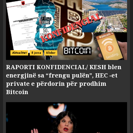
Aktualitet
E jona
Slider
RAPORTI KONFIDENCIAL/ KESH blen
energjinë sa “frengu pulën”, HEC -et
private e përdorin për prodhim
Bitcoin