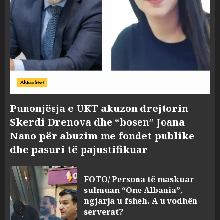
Aktualitet
Punonjësja e UKT akuzon drejtorin
Skerdi Drenova dhe “bosen” Joana
Nano për abuzim me fondet publike
dhe pasuri të pajustifikuar
FOTO/ Persona të maskuar
sulmuan “One Albania”,
ngjarja u fsheh. A u vodhën
serverat?