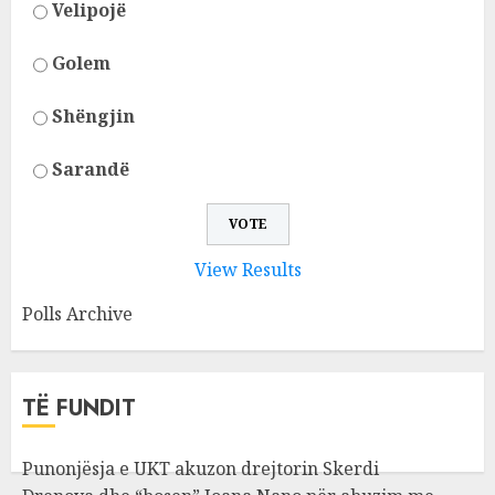
Velipojë
Golem
Shëngjin
Sarandë
View Results
Polls Archive
TË FUNDIT
Punonjësja e UKT akuzon drejtorin Skerdi