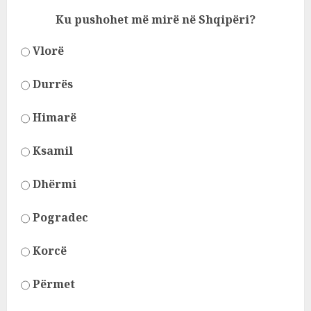
Ku pushohet më mirë në Shqipëri?
Vlorë
Durrës
Himarë
Ksamil
Dhërmi
Pogradec
Korcë
Përmet