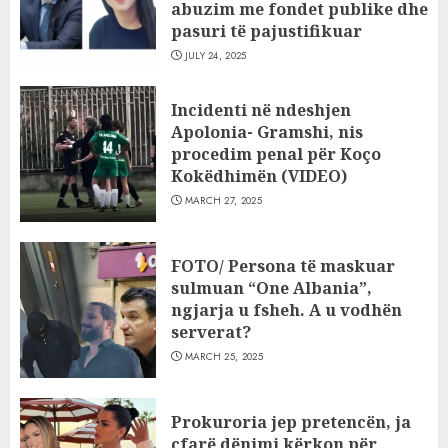
abuzim me fondet publike dhe
pasuri të pajustifikuar
JULY 24, 2025
Incidenti në ndeshjen
Apolonia- Gramshi, nis
procedim penal për Koço
Kokëdhimën (VIDEO)
MARCH 27, 2025
FOTO/ Persona të maskuar
sulmuan “One Albania”,
ngjarja u fsheh. A u vodhën
serverat?
MARCH 25, 2025
Prokuroria jep pretencën, ja
çfarë dënimi kërkon për