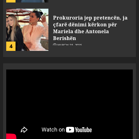
Prokuroria jep pretencën, ja
çfarë dënimi kërkon për
Mariela dhe Antonela
Berishën
4
MARCH 25, 2025
“Ai që drejtonte makinën më
ngjau me Talo Çelën”,
dëshmia e Nuredin Dumanit
flet për PERSONAT që e
plagosën!
5
MARCH 25, 2025
Punonjësja e UKT akuzon
drejtorin Skerdi Drenova dhe
“bosen” Joana Nano për
abuzim me fondet publike dhe