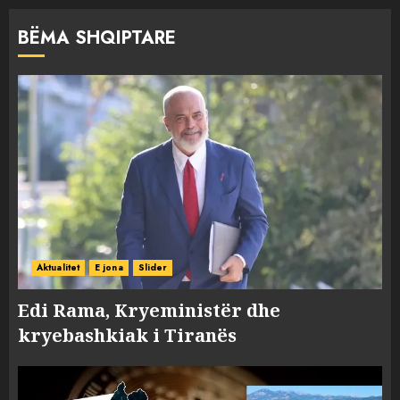
BËMA SHQIPTARE
Aktualitet
E jona
Slider
Edi Rama, Kryeministër dhe
kryebashkiak i Tiranës