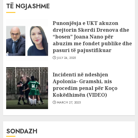
TË NGJASHME
Punonjësja e UKT akuzon
drejtorin Skerdi Drenova dhe
“bosen” Joana Nano për
abuzim me fondet publike dhe
pasuri të pajustifikuar
JULY 24, 2025
Incidenti në ndeshjen
Apolonia- Gramshi, nis
procedim penal për Koço
Kokëdhimën (VIDEO)
MARCH 27, 2025
SONDAZH