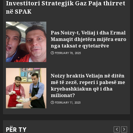
Investitori Strategjik Gaz Paja thirret
në SPAK
Pas Noizy-t, Veliaj i dha Ermal
Mamaqit dhjetëra mijëra euro
nga taksat e qytetarëve
FEBRUARY 18, 2025
FOTO/ Persona të maskuar
Noizy braktis Veliajn në ditën
sulmuan “One Albania”,
më të zezë, reperi i pabesë me
ngjarja u fsheh. A u vodhën
kryebashkiakun që i dha
serverat?
milionat?
3
MARCH 25, 2025
FEBRUARY 11, 2025
Prokuroria jep pretencën, ja
çfarë dënimi kërkon për
PËR TY
Mariela dhe Antonela