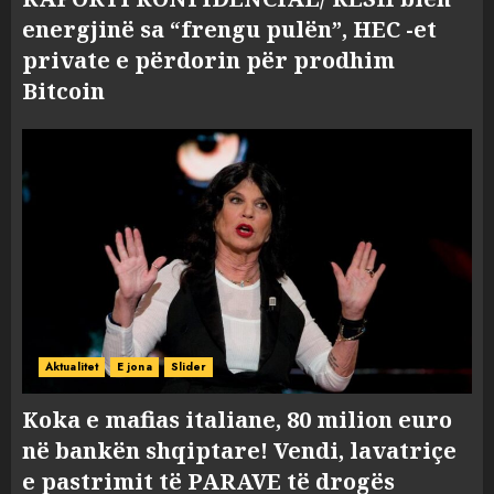
energjinë sa “frengu pulën”, HEC -et
private e përdorin për prodhim
Bitcoin
Aktualitet
E jona
Slider
Koka e mafias italiane, 80 milion euro
në bankën shqiptare! Vendi, lavatriçe
e pastrimit të PARAVE të drogës