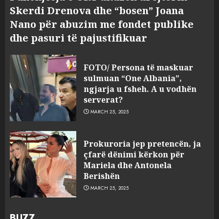
Skerdi Drenova dhe “bosen” Joana
Nano për abuzim me fondet publike
dhe pasuri të pajustifikuar
FOTO/ Persona të maskuar
sulmuan “One Albania”,
ngjarja u fsheh. A u vodhën
serverat?
MARCH 25, 2025
Prokuroria jep pretencën, ja
çfarë dënimi kërkon për
Mariela dhe Antonela
Berishën
MARCH 25, 2025
BUZZ