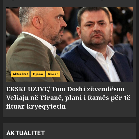
Aktualitet
E jona
Slider
EKSKLUZIVE/ Tom Doshi zëvendëson
Veliajn në Tiranë, plani i Ramës për të
fituar kryeqytetin
AKTUALITET