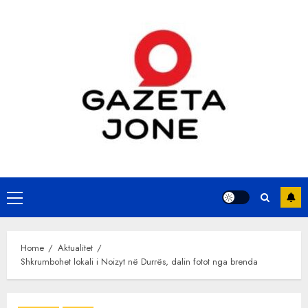
Skip
to
content
Primary
Menu
Home
Aktualitet
Shkrumbohet lokali i Noizyt në Durrës, dalin fotot nga brenda