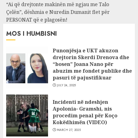
“Ai që drejtonte makinën më ngjau me Talo
Çelën”, dëshmia e Nuredin Dumanit flet për
PERSONAT që e plagosën!
MOS I HUMBISNI
Punonjësja e UKT akuzon
drejtorin Skerdi Drenova dhe
“bosen” Joana Nano për
abuzim me fondet publike dhe
pasuri të pajustifikuar
JULY 24, 2025
Incidenti në ndeshjen
Apolonia- Gramshi, nis
procedim penal për Koço
Kokëdhimën (VIDEO)
MARCH 27, 2025