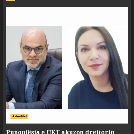
Aktualitet
Punonjësja e UKT akuzon drejtorin