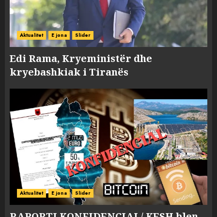
Aktualitet
E jona
Slider
Edi Rama, Kryeministër dhe
kryebashkiak i Tiranës
Aktualitet
E jona
Slider
RAPORTI KONFIDENCIAL/ KESH blen