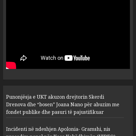
ngjau me Talo Çelën”,
dëshmia e Nuredin Dumanit
flet për PERSONAT që e
plagosën!
5
MARCH 25, 2025
Punonjësja e UKT akuzon
drejtorin Skerdi Drenova dhe
“bosen” Joana Nano për
abuzim me fondet publike dhe
pasuri të pajustifikuar
1
JULY 24, 2025
Incidenti në ndeshjen
Punonjësja e UKT akuzon drejtorin Skerdi
Apolonia- Gramshi, nis
procedim penal për Koço
Drenova dhe “bosen” Joana Nano për abuzim me
Kokëdhimën (VIDEO)
fondet publike dhe pasuri të pajustifikuar
2
MARCH 27, 2025
Incidenti në ndeshjen Apolonia- Gramshi, nis