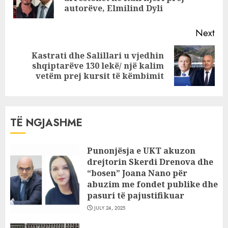
pos
autorëve, Elmilind Dyli
Next
Kastrati dhe Salillari u vjedhin
Next
shqiptarëve 130 lekë/ një kalim
post:
vetëm prej kursit të këmbimit
TË NGJASHME
Punonjësja e UKT akuzon
drejtorin Skerdi Drenova dhe
“bosen” Joana Nano për
abuzim me fondet publike dhe
pasuri të pajustifikuar
JULY 24, 2025