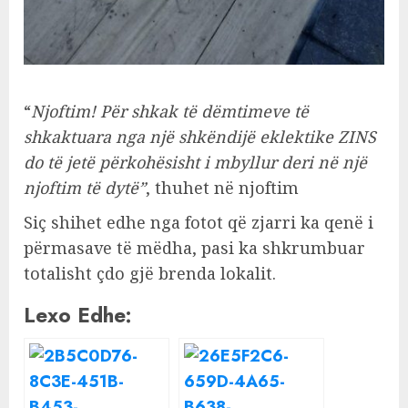
“
Njoftim! Për shkak të dëmtimeve të
shkaktuara nga një shkëndijë eklektike ZINS
do të jetë përkohësisht i mbyllur deri në një
njoftim të dytë”
, thuhet në njoftim
Siç shihet edhe nga fotot që zjarri ka qenë i
përmasave të mëdha, pasi ka shkrumbuar
totalisht çdo gjë brenda lokalit.
Lexo Edhe: