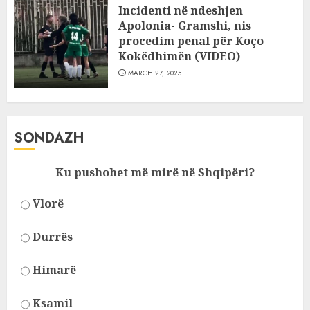
Incidenti në ndeshjen
Apolonia- Gramshi, nis
procedim penal për Koço
Kokëdhimën (VIDEO)
MARCH 27, 2025
SONDAZH
Ku pushohet më mirë në Shqipëri?
Vlorë
Durrës
Himarë
Ksamil