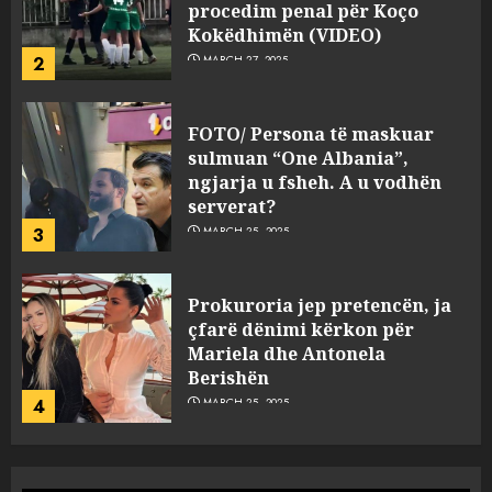
procedim penal për Koço
Kokëdhimën (VIDEO)
2
MARCH 27, 2025
FOTO/ Persona të maskuar
sulmuan “One Albania”,
ngjarja u fsheh. A u vodhën
serverat?
3
MARCH 25, 2025
Prokuroria jep pretencën, ja
çfarë dënimi kërkon për
Mariela dhe Antonela
Berishën
4
MARCH 25, 2025
“Ai që drejtonte makinën më