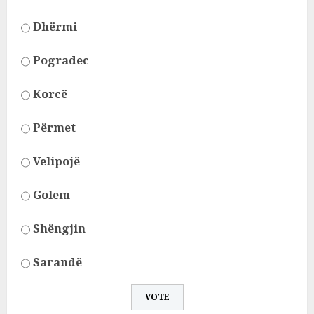
Dhërmi
Pogradec
Korcë
Përmet
Velipojë
Golem
Shëngjin
Sarandë