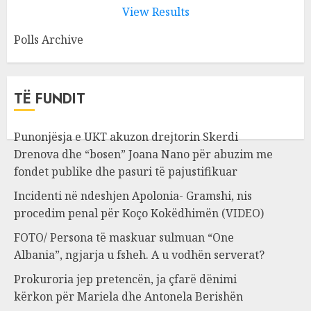
View Results
Polls Archive
TË FUNDIT
Punonjësja e UKT akuzon drejtorin Skerdi
Drenova dhe “bosen” Joana Nano për abuzim me
fondet publike dhe pasuri të pajustifikuar
Incidenti në ndeshjen Apolonia- Gramshi, nis
procedim penal për Koço Kokëdhimën (VIDEO)
FOTO/ Persona të maskuar sulmuan “One
Albania”, ngjarja u fsheh. A u vodhën serverat?
Prokuroria jep pretencën, ja çfarë dënimi
kërkon për Mariela dhe Antonela Berishën