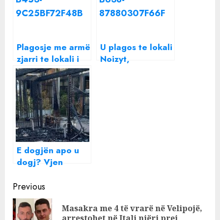
Plagosje me armë
U plagos te lokali
zjarri te lokali i
Noizyt,
Noizyt në Durrës
“shënjestra” ish-
kandidat për
kryetar të PS në
Durrës
E dogjën apo u
dogj? Vjen
reagimi i parë i
Continue
Noizyt pasi flakët
Previous
përpinë lokali
Reading
Masakra me 4 të vrarë në Velipojë,
Pre
arrestohet në Itali njëri prej