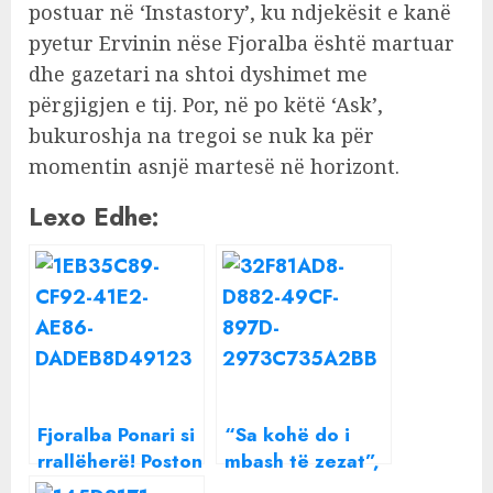
postuar në ‘Instastory’, ku ndjekësit e kanë
pyetur Ervinin nëse Fjoralba është martuar
dhe gazetari na shtoi dyshimet me
përgjigjen e tij. Por, në po këtë ‘Ask’,
bukuroshja na tregoi se nuk ka për
momentin asnjë martesë në horizont.
Lexo Edhe:
Fjoralba Ponari si
“Sa kohë do i
rrallëherë! Poston
mbash të zezat”,
momente intime
Fjoralba Ponari