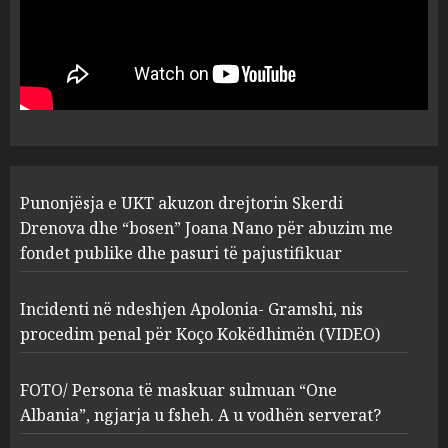
Punonjësja e UKT akuzon
drejtorin Skerdi Drenova dhe
“bosen” Joana Nano për
abuzim me fondet publike dhe
pasuri të pajustifikuar
1
JULY 24, 2025
Incidenti në ndeshjen
Punonjësja e UKT akuzon drejtorin Skerdi
Apolonia- Gramshi, nis
procedim penal për Koço
Drenova dhe “bosen” Joana Nano për abuzim me
Kokëdhimën (VIDEO)
fondet publike dhe pasuri të pajustifikuar
2
MARCH 27, 2025
Incidenti në ndeshjen Apolonia- Gramshi, nis
procedim penal për Koço Kokëdhimën (VIDEO)
FOTO/ Persona të maskuar
sulmuan “One Albania”,
ngjarja u fsheh. A u vodhën
FOTO/ Persona të maskuar sulmuan “One
serverat?
Albania”, ngjarja u fsheh. A u vodhën serverat?
3
MARCH 25, 2025