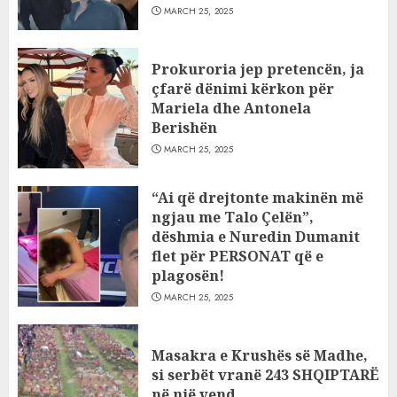
MARCH 25, 2025
Prokuroria jep pretencën, ja
çfarë dënimi kërkon për
Mariela dhe Antonela
Berishën
MARCH 25, 2025
“Ai që drejtonte makinën më
ngjau me Talo Çelën”,
dëshmia e Nuredin Dumanit
flet për PERSONAT që e
plagosën!
MARCH 25, 2025
Masakra e Krushës së Madhe,
si serbët vranë 243 SHQIPTARË
në një vend