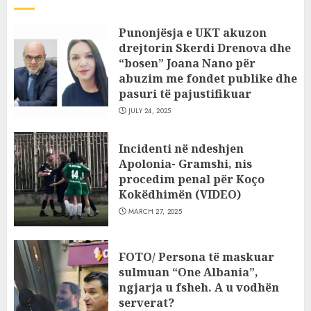
Punonjësja e UKT akuzon
drejtorin Skerdi Drenova dhe
“bosen” Joana Nano për
abuzim me fondet publike dhe
pasuri të pajustifikuar
JULY 24, 2025
Incidenti në ndeshjen
Apolonia- Gramshi, nis
procedim penal për Koço
Kokëdhimën (VIDEO)
MARCH 27, 2025
FOTO/ Persona të maskuar
sulmuan “One Albania”,
ngjarja u fsheh. A u vodhën
serverat?