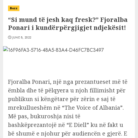
Buzz
“Si mund të jesh kaq fresk?” Fjoralba
Ponari i kundërpërgjigjet ndjekësit!
JUNE 8, 2022
Fjoralba Ponari, një nga prezantueset më të
ëmbla dhe të pëlqyera u njoh fillimisht për
publikun si këngëtare për zërin e saj të
mrekullueshëm në “The Voice of Albania”.
Më pas, bukuroshja nisi të
bashkëprezantojë në “E Diell” ku në fakt u
bë shumë e njohur për audiencën e gjerë. E