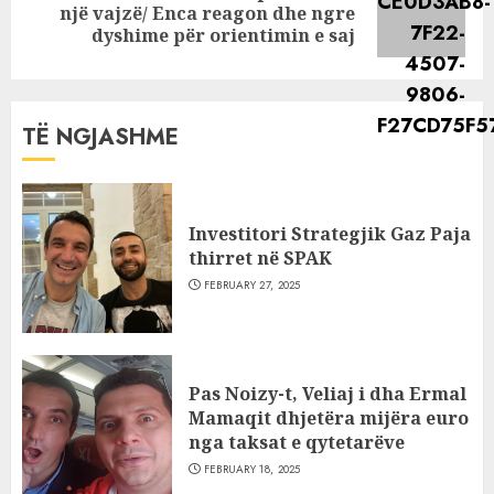
Next
një vajzë/ Enca reagon dhe ngre
post:
dyshime për orientimin e saj
TË NGJASHME
Investitori Strategjik Gaz Paja
thirret në SPAK
FEBRUARY 27, 2025
Pas Noizy-t, Veliaj i dha Ermal
Mamaqit dhjetëra mijëra euro
nga taksat e qytetarëve
FEBRUARY 18, 2025