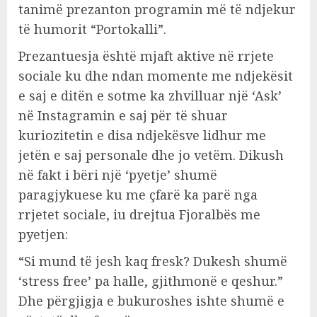
tanimë prezanton programin më të ndjekur
të humorit “Portokalli”.
Prezantuesja është mjaft aktive në rrjete
sociale ku dhe ndan momente me ndjekësit
e saj e ditën e sotme ka zhvilluar një ‘Ask’
në Instagramin e saj për të shuar
kuriozitetin e disa ndjekësve lidhur me
jetën e saj personale dhe jo vetëm. Dikush
në fakt i bëri një ‘pyetje’ shumë
paragjykuese ku me çfarë ka parë nga
rrjetet sociale, iu drejtua Fjoralbës me
pyetjen:
“Si mund të jesh kaq fresk? Dukesh shumë
‘stress free’ pa halle, gjithmonë e qeshur.”
Dhe përgjigja e bukuroshes ishte shumë e