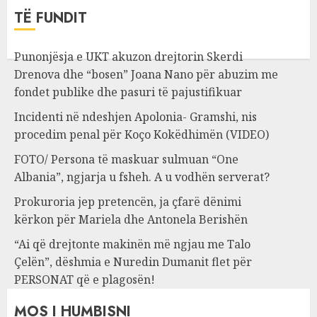
TË FUNDIT
Punonjësja e UKT akuzon drejtorin Skerdi
Drenova dhe “bosen” Joana Nano për abuzim me
fondet publike dhe pasuri të pajustifikuar
Incidenti në ndeshjen Apolonia- Gramshi, nis
procedim penal për Koço Kokëdhimën (VIDEO)
FOTO/ Persona të maskuar sulmuan “One
Albania”, ngjarja u fsheh. A u vodhën serverat?
Prokuroria jep pretencën, ja çfarë dënimi
kërkon për Mariela dhe Antonela Berishën
“Ai që drejtonte makinën më ngjau me Talo
Çelën”, dëshmia e Nuredin Dumanit flet për
PERSONAT që e plagosën!
MOS I HUMBISNI