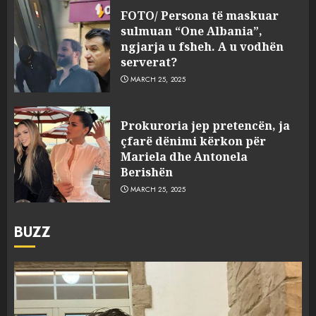
FOTO/ Persona të maskuar
sulmuan “One Albania”,
ngjarja u fsheh. A u vodhën
serverat?
MARCH 25, 2025
Prokuroria jep pretencën, ja
çfarë dënimi kërkon për
Mariela dhe Antonela
Berishën
MARCH 25, 2025
BUZZ