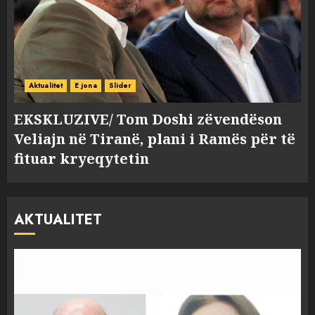
Aktualitet
E jona
Slider
EKSKLUZIVE/ Tom Doshi zëvendëson
Veliajn në Tiranë, plani i Ramës për të
fituar kryeqytetin
AKTUALITET