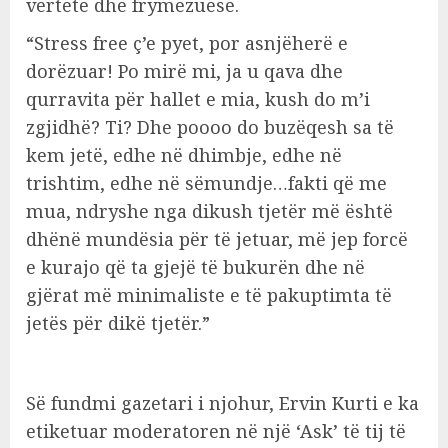
vërtetë dhe frymëzuese.
“Stress free ç’e pyet, por asnjëherë e
dorëzuar! Po mirë mi, ja u qava dhe
qurravita për hallet e mia, kush do m’i
zgjidhë? Ti? Dhe poooo do buzëqesh sa të
kem jetë, edhe në dhimbje, edhe në
trishtim, edhe në sëmundje…fakti që me
mua, ndryshe nga dikush tjetër më është
dhënë mundësia për të jetuar, më jep forcë
e kurajo që ta gjejë të bukurën dhe në
gjërat më minimaliste e të pakuptimta të
jetës për dikë tjetër.”
Së fundmi gazetari i njohur, Ervin Kurti e ka
etiketuar moderatoren në një ‘Ask’ të tij të