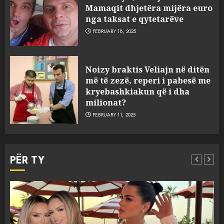
Mamaqit dhjetëra mijëra euro
nga taksat e qytetarëve
FEBRUARY 18, 2025
FOTO/ Persona të maskuar
Noizy braktis Veliajn në ditën
sulmuan “One Albania”,
më të zezë, reperi i pabesë me
ngjarja u fsheh. A u vodhën
kryebashkiakun që i dha
serverat?
milionat?
3
MARCH 25, 2025
FEBRUARY 11, 2025
Prokuroria jep pretencën, ja
çfarë dënimi kërkon për
PËR TY
Mariela dhe Antonela
Berishën
4
MARCH 25, 2025
“Ai që drejtonte makinën më
Aktualitet
Slider