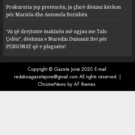
Prokuroria jep pretencën, ja çfarë dënimi kërkon
Prokuroria jep pretencën, ja
për Mariela dhe Antonela Berishën
çfarë dënimi kërkon për
Mariela dhe Antonela
“Ai që drejtonte makinën më ngjau me Talo
Berishën
Çelën”, dëshmia e Nuredin Dumanit flet për
4
MARCH 25, 2025
PERSONAT që e plagosën!
“Ai që drejtonte makinën më
ngjau me Talo Çelën”,
Copyright © Gazeta Jonë 2020 E-mail:
dëshmia e Nuredin Dumanit
redaksiagazetajone@gmail.com
All rights reserved.
|
flet për PERSONAT që e
ChromeNews
by AF themes.
plagosën!
5
MARCH 25, 2025