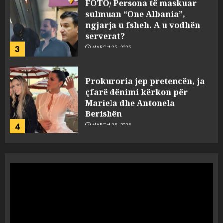
FOTO/ Persona të maskuar
sulmuan “One Albania”,
ngjarja u fsheh. A u vodhën
serverat?
3
MARCH 25, 2025
Prokuroria jep pretencën, ja
çfarë dënimi kërkon për
Mariela dhe Antonela
Berishën
4
MARCH 25, 2025
“Ai që drejtonte makinën më
ngjau me Talo Çelën”,
dëshmia e Nuredin Dumanit
flet për PERSONAT që e
plagosën!
5
MARCH 25, 2025