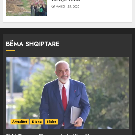
MARCH 25, 2025
BËMA SHQIPTARE
Aktualitet
E jona
Slider