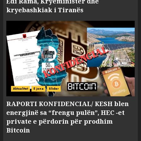
Edi Rama, Kryeministër dhe
kryebashkiak i Tiranës
Aktualitet
E jona
Slider
RAPORTI KONFIDENCIAL/ KESH blen
energjinë sa “frengu pulën”, HEC -et
private e përdorin për prodhim
Bitcoin