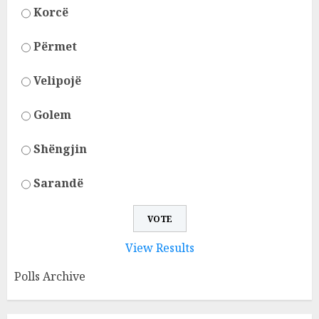
Korcë
Përmet
Velipojë
Golem
Shëngjin
Sarandë
View Results
Polls Archive