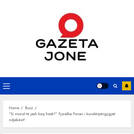
Skip
to
content
Primary
Menu
Home
Buzz
“Si mund të jesh kaq fresk?” Fjoralba Ponari i kundërpërgjigjet
ndjekësit!