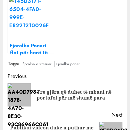
ma partnerin
flet hapur pas
humbjes së
nënës: E kam
shpirtin plagë
Fjoralba Ponari
flet për herë të
parë pas humbjes
Tags:
fjoralba e stresuar
Fjoralba ponari
së të ëmës
Continue
Previous
Reading
Tre gjëra që duhet të mbani në
Pre
portofol për më shumë para
pos
Next
Publikoi videon duke u puthur me