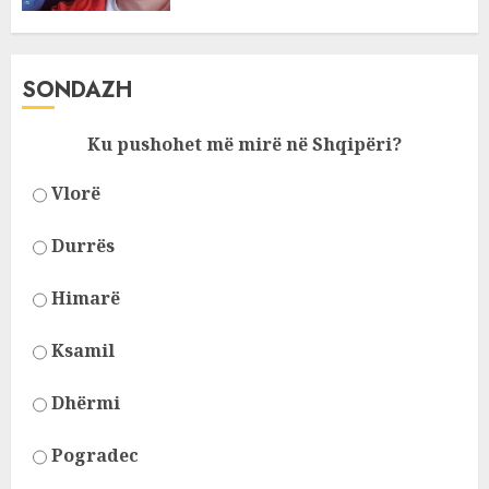
SONDAZH
Ku pushohet më mirë në Shqipëri?
Vlorë
Durrës
Himarë
Ksamil
Dhërmi
Pogradec