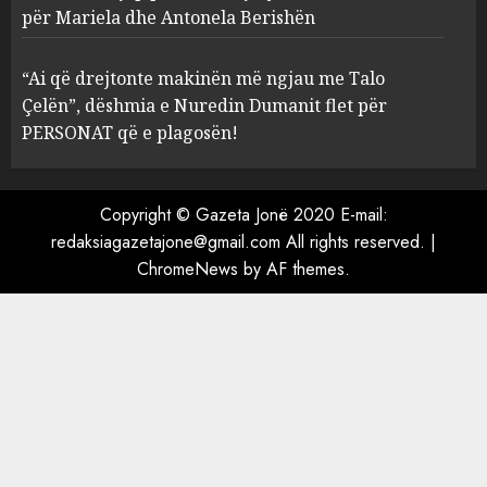
Prokuroria jep pretencën, ja
për Mariela dhe Antonela Berishën
çfarë dënimi kërkon për
Mariela dhe Antonela
“Ai që drejtonte makinën më ngjau me Talo
Berishën
Çelën”, dëshmia e Nuredin Dumanit flet për
4
MARCH 25, 2025
PERSONAT që e plagosën!
“Ai që drejtonte makinën më
ngjau me Talo Çelën”,
Copyright © Gazeta Jonë 2020 E-mail:
dëshmia e Nuredin Dumanit
redaksiagazetajone@gmail.com
All rights reserved.
|
flet për PERSONAT që e
ChromeNews
by AF themes.
plagosën!
5
MARCH 25, 2025