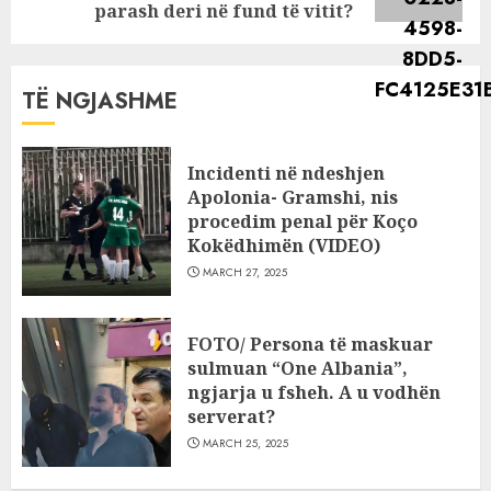
post:
parash deri në fund të vitit?
TË NGJASHME
Incidenti në ndeshjen
Apolonia- Gramshi, nis
procedim penal për Koço
Kokëdhimën (VIDEO)
MARCH 27, 2025
FOTO/ Persona të maskuar
sulmuan “One Albania”,
ngjarja u fsheh. A u vodhën
serverat?
MARCH 25, 2025