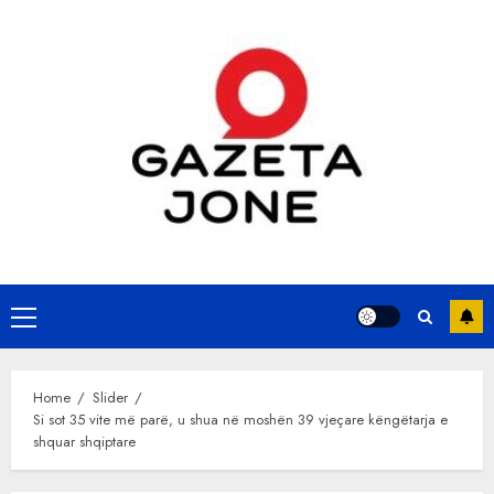
Skip
to
content
Primary
Menu
Home
Slider
Si sot 35 vite më parë, u shua në moshën 39 vjeçare këngëtarja e
shquar shqiptare