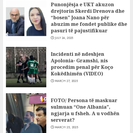
Punonjësja e UKT akuzon
drejtorin Skerdi Drenova dhe
“bosen” Joana Nano për
abuzim me fondet publike dhe
pasuri të pajustifikuar
JULY 24, 2025
Incidenti në ndeshjen
Apolonia- Gramshi, nis
procedim penal për Koço
Kokëdhimën (VIDEO)
MARCH 27, 2025
FOTO/ Persona të maskuar
sulmuan “One Albania”,
ngjarja u fsheh. A u vodhën
serverat?
MARCH 25, 2025