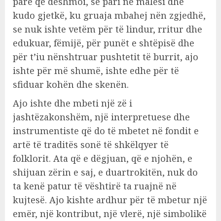
parë që dëshmoi, së pari në malësi dhe
kudo gjetkë, ku gruaja mbahej nën zgjedhë,
se nuk ishte vetëm për të lindur, rritur dhe
edukuar, fëmijë, për punët e shtëpisë dhe
për t’iu nënshtruar pushtetit të burrit, ajo
ishte për më shumë, ishte edhe për të
sfiduar kohën dhe skenën.
Ajo ishte dhe mbeti një zë i
jashtëzakonshëm, një interpretuese dhe
instrumentiste që do të mbetet në fondit e
artë të traditës sonë të shkëlqyer të
folklorit. Ata që e dëgjuan, që e njohën, e
shijuan zërin e saj, e duartrokitën, nuk do
ta kenë patur të vështirë ta ruajnë në
kujtesë. Ajo kishte ardhur për të mbetur një
emër, një kontribut, një vlerë, një simbolikë