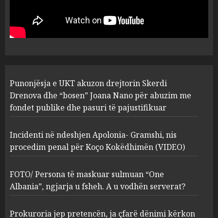
drejtorin Skerdi Drenova dhe
“bosen” Joana Nano për
abuzim me fondet publike dhe
pasuri të pajustifikuar
1
JULY 24, 2025
Incidenti në ndeshjen
Punonjësja e UKT akuzon drejtorin Skerdi
Apolonia- Gramshi, nis
procedim penal për Koço
Drenova dhe “bosen” Joana Nano për abuzim me
Kokëdhimën (VIDEO)
fondet publike dhe pasuri të pajustifikuar
2
MARCH 27, 2025
Incidenti në ndeshjen Apolonia- Gramshi, nis
procedim penal për Koço Kokëdhimën (VIDEO)
FOTO/ Persona të maskuar
sulmuan “One Albania”,
ngjarja u fsheh. A u vodhën
FOTO/ Persona të maskuar sulmuan “One
serverat?
Albania”, ngjarja u fsheh. A u vodhën serverat?
3
MARCH 25, 2025
Prokuroria jep pretencën, ja çfarë dënimi kërkon