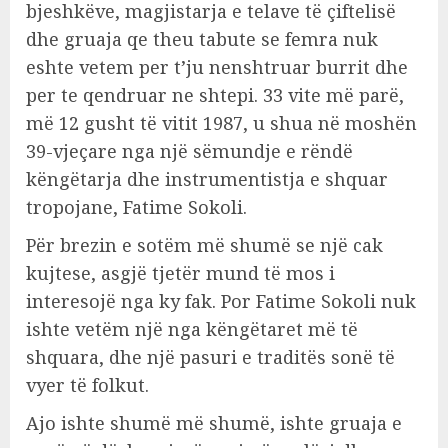
bjeshkëve, magjistarja e telave të çiftelisë
dhe gruaja qe theu tabute se femra nuk
eshte vetem per t’ju nenshtruar burrit dhe
per te qendruar ne shtepi. 33 vite më parë,
më 12 gusht të vitit 1987, u shua në moshën
39-vjeçare nga një sëmundje e rëndë
këngëtarja dhe instrumentistja e shquar
tropojane, Fatime Sokoli.
Për brezin e sotëm më shumë se një cak
kujtese, asgjë tjetër mund të mos i
interesojë nga ky fak. Por Fatime Sokoli nuk
ishte vetëm një nga këngëtaret më të
shquara, dhe një pasuri e traditës sonë të
vyer të folkut.
Ajo ishte shumë më shumë, ishte gruaja e