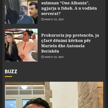
sulmuan “One Albania”,
ngjarja u fsheh. A u vodhën
serverat?
MARCH 25, 2025
Prokuroria jep pretencën, ja
çfarë dënimi kërkon për
Mariela dhe Antonela
Berishën
MARCH 25, 2025
BUZZ