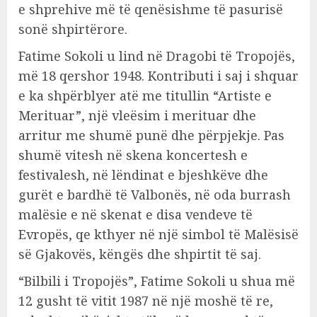
e shprehive më të qenësishme të pasurisë
sonë shpirtërore.
Fatime Sokoli u lind në Dragobi të Tropojës,
më 18 qershor 1948. Kontributi i saj i shquar
e ka shpërblyer atë me titullin “Artiste e
Merituar”, një vleësim i merituar dhe
arritur me shumë punë dhe përpjekje. Pas
shumë vitesh në skena koncertesh e
festivalesh, në lëndinat e bjeshkëve dhe
gurët e bardhë të Valbonës, në oda burrash
malësie e në skenat e disa vendeve të
Evropës, qe kthyer në një simbol të Malësisë
së Gjakovës, këngës dhe shpirtit të saj.
“Bilbili i Tropojës”, Fatime Sokoli u shua më
12 gusht të vitit 1987 në një moshë të re,