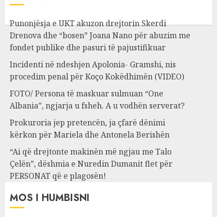
Punonjësja e UKT akuzon drejtorin Skerdi
Drenova dhe “bosen” Joana Nano për abuzim me
fondet publike dhe pasuri të pajustifikuar
Incidenti në ndeshjen Apolonia- Gramshi, nis
procedim penal për Koço Kokëdhimën (VIDEO)
FOTO/ Persona të maskuar sulmuan “One
Albania”, ngjarja u fsheh. A u vodhën serverat?
Prokuroria jep pretencën, ja çfarë dënimi
kërkon për Mariela dhe Antonela Berishën
“Ai që drejtonte makinën më ngjau me Talo
Çelën”, dëshmia e Nuredin Dumanit flet për
PERSONAT që e plagosën!
MOS I HUMBISNI