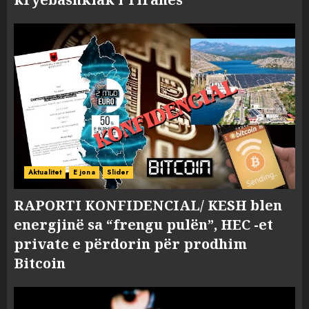
Aktualitet
E jona
Slider
RAPORTI KONFIDENCIAL/ KESH blen
energjinë sa “frengu pulën”, HEC -et
private e përdorin për prodhim
Bitcoin