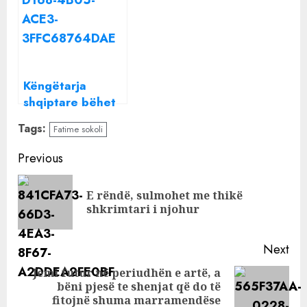
Cingu
u shua vetë në
aksident
Këngëtarja
shqiptare bëhet
nënë për herë të
Tags:
Fatime sokoli
parë
Continue
Previous
Reading
E rëndë, sulmohet me thikë
Pre
shkrimtari i njohur
pos
Next
Jemi futur në periudhën e artë, a
bëni pjesë te shenjat që do të
Next
fitojnë shuma marramendëse