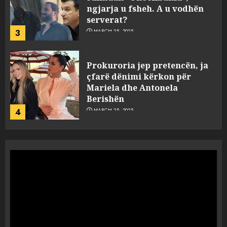
ngjarja u fsheh. A u vodhën
serverat?
3
MARCH 25, 2025
Prokuroria jep pretencën, ja
çfarë dënimi kërkon për
Mariela dhe Antonela
Berishën
4
MARCH 25, 2025
“Ai që drejtonte makinën më
ngjau me Talo Çelën”,
dëshmia e Nuredin Dumanit
flet për PERSONAT që e
plagosën!
5
MARCH 25, 2025
Punonjësja e UKT akuzon