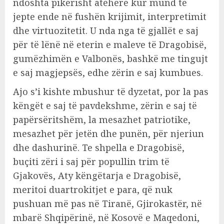
ndoshta pikërisht atëherë kur mund të
jepte ende në fushën krijimit, interpretimit
dhe virtuozitetit. U nda nga të gjallët e saj
për të lënë në eterin e maleve të Dragobisë,
gumëzhimën e Valbonës, bashkë me tingujt
e saj magjepsës, edhe zërin e saj kumbues.
Ajo s’i kishte mbushur të dyzetat, por la pas
këngët e saj të pavdekshme, zërin e saj të
papërsëritshëm, la mesazhet patriotike,
mesazhet për jetën dhe punën, për njeriun
dhe dashurinë. Te shpella e Dragobisë,
buçiti zëri i saj për popullin trim të
Gjakovës, Aty këngëtarja e Dragobisë,
meritoi duartrokitjet e para, që nuk
pushuan më pas në Tiranë, Gjirokastër, në
mbarë Shqipërinë, në Kosovë e Maqedoni,