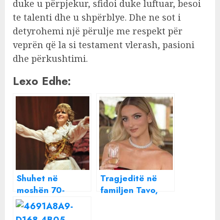
duke u përpjekur, sfidoi duke luftuar, besoi
te talenti dhe u shpërblye. Dhe ne sot i
detyrohemi një përulje me respekt për
veprën që la si testament vlerash, pasioni
dhe përkushtimi.
Lexo Edhe:
Shuhet në
Tragjeditë në
moshën 70-
familjen Tavo,
vjeçare valltarja
vite me parë Eva
e shquar Liljana
humbi nënën, dje