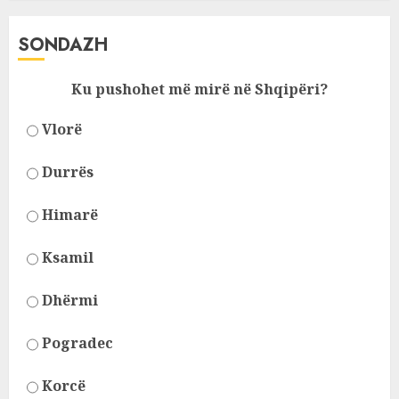
SONDAZH
Ku pushohet më mirë në Shqipëri?
Vlorë
Durrës
Himarë
Ksamil
Dhërmi
Pogradec
Korcë