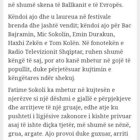
në shumë skena të Ballkanit e të Evropës.
Këndoi ajo dhe u laureua në festivale
brenda dhe jashtë vendit; këndoi ajo për Bac
Bajramin, Mic Sokolin, Emin Durakun,
Haxhi Zekën e Tom Kolën. Në fonotekën e
Radio Televizionit Shqiptar, ruhen shumë
këngë të saj, por ato kanë mbetur në gojë të
popullit, duke përjetësuar kujtimin e
këngëtares ndër shekuj.
Fatime Sokoli ka mbetur në kujtesën e
njerëzve si një dëshmi e gjallë e përpjekjeve
dhe arritjeve të një gruaje, edhe atje ku
pushteti i ligjësive zakonore i kishte privuar
asaj të ishte diçka tjetër, më shumë se nënë,
grua, argate. Ajo provoi duke guxuar, arriti