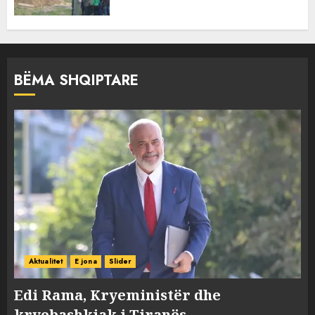
BËMA SHQIPTARE
Aktualitet
E jona
Slider
Edi Rama, Kryeministër dhe
kryebashkiak i Tiranës