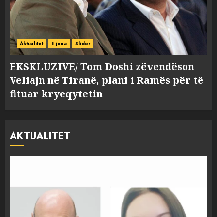
Aktualitet
E jona
Slider
EKSKLUZIVE/ Tom Doshi zëvendëson
Veliajn në Tiranë, plani i Ramës për të
fituar kryeqytetin
AKTUALITET