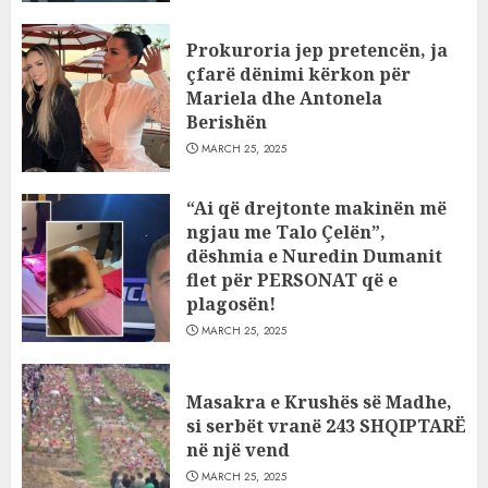
Prokuroria jep pretencën, ja
çfarë dënimi kërkon për
Mariela dhe Antonela
Berishën
MARCH 25, 2025
“Ai që drejtonte makinën më
ngjau me Talo Çelën”,
dëshmia e Nuredin Dumanit
flet për PERSONAT që e
plagosën!
MARCH 25, 2025
Masakra e Krushës së Madhe,
si serbët vranë 243 SHQIPTARË
në një vend
MARCH 25, 2025