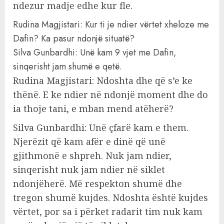
ndezur madje edhe kur fle.
Rudina Magjistari: Kur ti je ndier vërtet xheloze me
Dafin? Ka pasur ndonjë situatë?
Silva Gunbardhi: Unë kam 9 vjet me Dafin,
sinqerisht jam shumë e qetë.
Rudina Magjistari: Ndoshta dhe që s’e ke
thënë. E ke ndier në ndonjë moment dhe do
ia thoje tani, e mban mend atëherë?
Silva Gunbardhi: Unë çfarë kam e them.
Njerëzit që kam afër e dinë që unë
gjithmonë e shpreh. Nuk jam ndier,
sinqerisht nuk jam ndier në siklet
ndonjëherë. Më respekton shumë dhe
tregon shumë kujdes. Ndoshta është kujdes
vërtet, por sa i përket radarit tim nuk kam