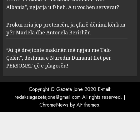
serverat?
Albania”, ngjarja u fsheh. A u vodhën serverat?
3
MARCH 25, 2025
Prokuroria jep pretencën, ja çfarë dënimi kërkon
Prokuroria jep pretencën, ja
për Mariela dhe Antonela Berishën
çfarë dënimi kërkon për
Mariela dhe Antonela
“Ai që drejtonte makinën më ngjau me Talo
Berishën
Çelën”, dëshmia e Nuredin Dumanit flet për
4
MARCH 25, 2025
PERSONAT që e plagosën!
“Ai që drejtonte makinën më
ngjau me Talo Çelën”,
Copyright © Gazeta Jonë 2020 E-mail:
dëshmia e Nuredin Dumanit
redaksiagazetajone@gmail.com
All rights reserved.
|
flet për PERSONAT që e
ChromeNews
by AF themes.
plagosën!
5
MARCH 25, 2025