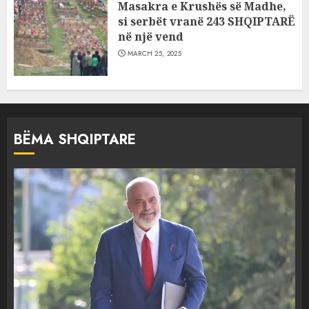
Masakra e Krushës së Madhe,
si serbët vranë 243 SHQIPTARË
në një vend
MARCH 25, 2025
BËMA SHQIPTARE