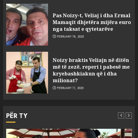
Pas Noizy-t, Veliaj i dha Ermal
Mamaqit dhjetëra mijëra euro
nga taksat e qytetarëve
FEBRUARY 18, 2025
FOTO/ Persona të maskuar
Noizy braktis Veliajn në ditën
sulmuan “One Albania”,
më të zezë, reperi i pabesë me
ngjarja u fsheh. A u vodhën
kryebashkiakun që i dha
serverat?
milionat?
3
MARCH 25, 2025
FEBRUARY 11, 2025
Prokuroria jep pretencën, ja
çfarë dënimi kërkon për
PËR TY
Mariela dhe Antonela
Berishën
4
MARCH 25, 2025