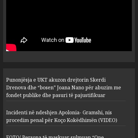
plagosën!
5
MARCH 25, 2025
Punonjësja e UKT akuzon
drejtorin Skerdi Drenova dhe
“bosen” Joana Nano për
abuzim me fondet publike dhe
pasuri të pajustifikuar
1
JULY 24, 2025
Incidenti në ndeshjen
Punonjësja e UKT akuzon drejtorin Skerdi
Apolonia- Gramshi, nis
procedim penal për Koço
Drenova dhe “bosen” Joana Nano për abuzim me
Kokëdhimën (VIDEO)
fondet publike dhe pasuri të pajustifikuar
2
MARCH 27, 2025
Incidenti në ndeshjen Apolonia- Gramshi, nis
procedim penal për Koço Kokëdhimën (VIDEO)
FOTO/ Persona të maskuar
sulmuan “One Albania”,
ngjarja u fsheh. A u vodhën
FOTO/ Persona të maskuar sulmuan “One