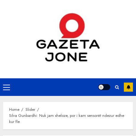
Skip
to
content
Primary
Menu
Home
Slider
Silva Gunbardhi: Nuk jam xheloze, por i kam sensorët ndezur edhe
kur fle