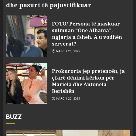
dhe pasuri të pajustifikuar
FOTO/ Persona të maskuar
sulmuan “One Albania”,
ngjarja u fsheh. A u vodhën
serverat?
MARCH 25, 2025
Prokuroria jep pretencën, ja
çfarë dënimi kërkon për
Mariela dhe Antonela
Berishën
MARCH 25, 2025
BUZZ