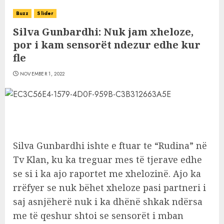
Buzz
Slider
Silva Gunbardhi: Nuk jam xheloze,
por i kam sensorët ndezur edhe kur
fle
NOVEMBER 1, 2022
Silva Gunbardhi ishte e ftuar te “Rudina” në
Tv Klan, ku ka treguar mes të tjerave edhe
se si i ka ajo raportet me xhelozinë. Ajo ka
rrëfyer se nuk bëhet xheloze pasi partneri i
saj asnjëherë nuk i ka dhënë shkak ndërsa
me të qeshur shtoi se sensorët i mban