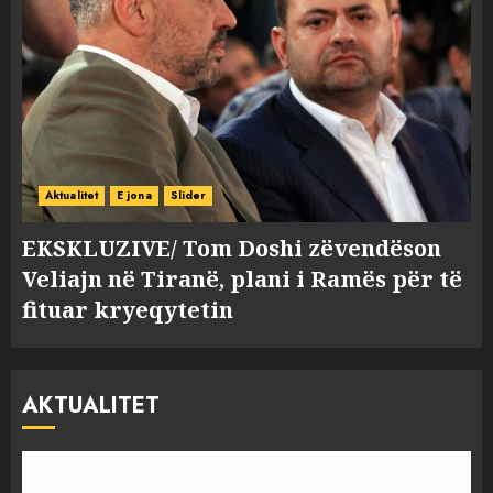
Aktualitet
E jona
Slider
EKSKLUZIVE/ Tom Doshi zëvendëson
Veliajn në Tiranë, plani i Ramës për të
fituar kryeqytetin
AKTUALITET