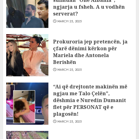
sulmuan “One Albania”,
ngjarja u fsheh. A u vodhën
serverat?
MARCH 25, 2025
Prokuroria jep pretencën, ja
çfarë dënimi kërkon për
Mariela dhe Antonela
Berishën
MARCH 25, 2025
“Ai që drejtonte makinën më
ngjau me Talo Çelën”,
dëshmia e Nuredin Dumanit
flet për PERSONAT që e
plagosën!
MARCH 25, 2025