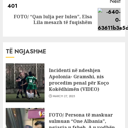
Next
FOTO/ “Qan lulja per lulen”, Elsa
Next
Lila mesazh të fuqishëm
post:
TË NGJASHME
Incidenti në ndeshjen
Apolonia- Gramshi, nis
procedim penal për Koço
Kokëdhimën (VIDEO)
MARCH 27, 2025
FOTO/ Persona të maskuar
sulmuan “One Albania”,
ngjarja u fsheh. A u vodhën