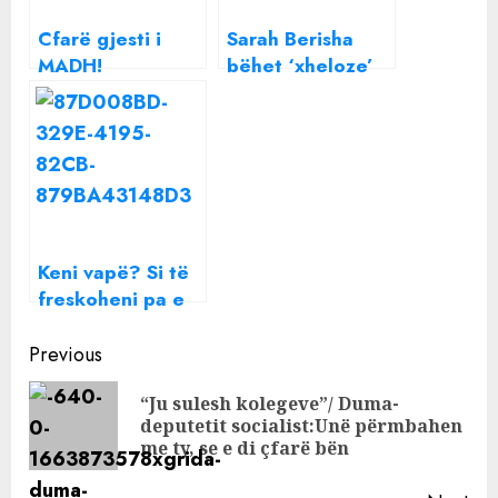
Cfarë gjesti i
Sarah Berisha
MADH!
bëhet ‘xheloze’
Këngëtarja Silva
për Dj Pm: Do
Gumbardhi gjeti
ikësh në jug me…
një foshnje në
kazanin e
plehrave, e mori
dhe…
Keni vapë? Si të
freskoheni pa e
ndezur
Continue
kondicionerin
Previous
Reading
“Ju sulesh kolegeve”/ Duma-
Pre
deputetit socialist:Unë përmbahen
pos
me ty, se e di çfarë bën