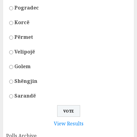
Pogradec
Korcë
Përmet
Velipojë
Golem
Shëngjin
Sarandë
View Results
Polls Archive