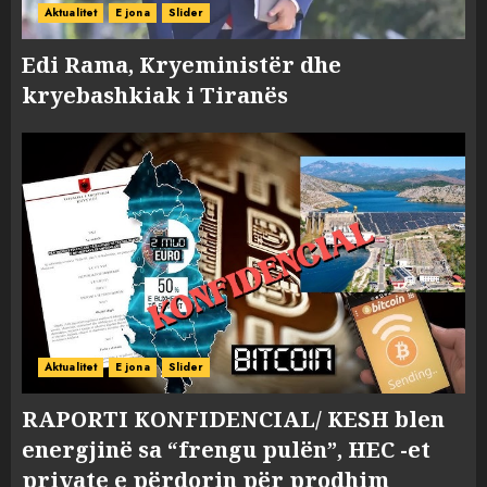
Aktualitet
E jona
Slider
Edi Rama, Kryeministër dhe
kryebashkiak i Tiranës
Aktualitet
E jona
Slider
RAPORTI KONFIDENCIAL/ KESH blen
energjinë sa “frengu pulën”, HEC -et
private e përdorin për prodhim