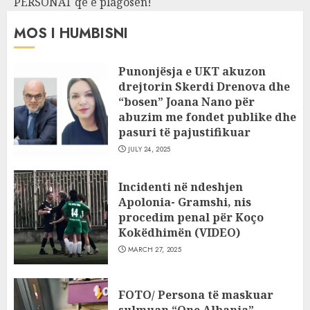
PERSONAT që e plagosën!
MOS I HUMBISNI
Punonjësja e UKT akuzon
drejtorin Skerdi Drenova dhe
“bosen” Joana Nano për
abuzim me fondet publike dhe
pasuri të pajustifikuar
JULY 24, 2025
Incidenti në ndeshjen
Apolonia- Gramshi, nis
procedim penal për Koço
Kokëdhimën (VIDEO)
MARCH 27, 2025
FOTO/ Persona të maskuar