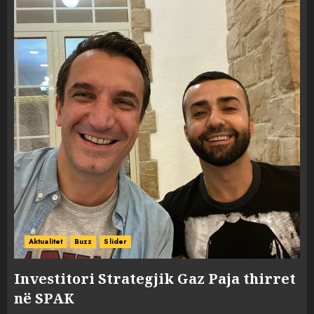
Aktualitet
Buzz
Slider
Investitori Strategjik Gaz Paja thirret
në SPAK