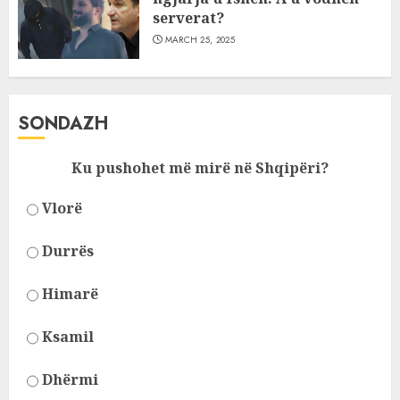
serverat?
MARCH 25, 2025
SONDAZH
Ku pushohet më mirë në Shqipëri?
Vlorë
Durrës
Himarë
Ksamil
Dhërmi