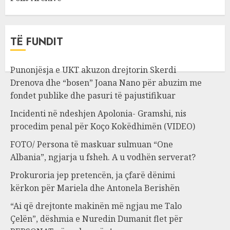
TË FUNDIT
Punonjësja e UKT akuzon drejtorin Skerdi
Drenova dhe “bosen” Joana Nano për abuzim me
fondet publike dhe pasuri të pajustifikuar
Incidenti në ndeshjen Apolonia- Gramshi, nis
procedim penal për Koço Kokëdhimën (VIDEO)
FOTO/ Persona të maskuar sulmuan “One
Albania”, ngjarja u fsheh. A u vodhën serverat?
Prokuroria jep pretencën, ja çfarë dënimi
kërkon për Mariela dhe Antonela Berishën
“Ai që drejtonte makinën më ngjau me Talo
Çelën”, dëshmia e Nuredin Dumanit flet për