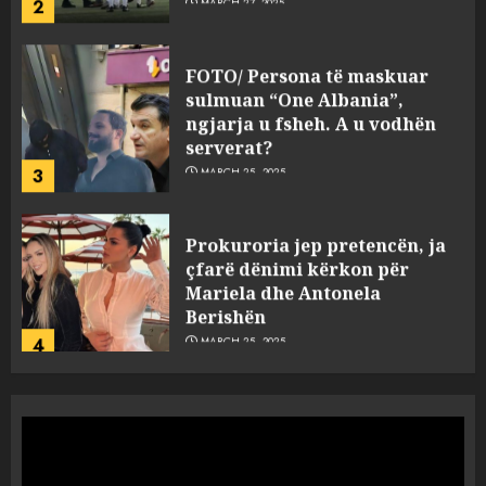
FOTO/ Persona të maskuar
sulmuan “One Albania”,
ngjarja u fsheh. A u vodhën
serverat?
3
MARCH 25, 2025
Prokuroria jep pretencën, ja
çfarë dënimi kërkon për
Mariela dhe Antonela
Berishën
4
MARCH 25, 2025
“Ai që drejtonte makinën më
ngjau me Talo Çelën”,
dëshmia e Nuredin Dumanit
flet për PERSONAT që e