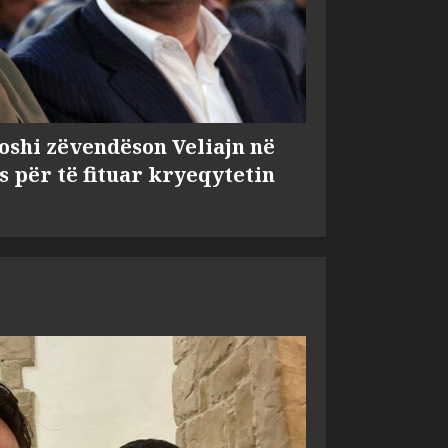
shi zëvendëson Veliajn në
s për të fituar kryeqytetin