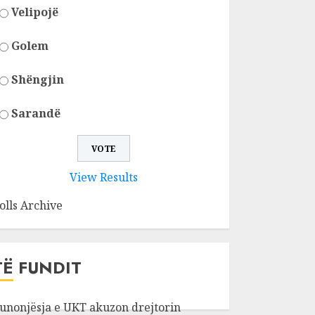
Velipojë
Golem
Shëngjin
Sarandë
View Results
olls Archive
TË FUNDIT
unonjësja e UKT akuzon drejtorin