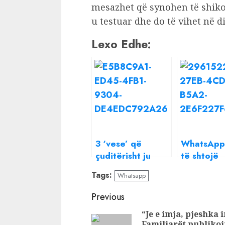
mesazhet që synohen të shiko
u testuar dhe do të vihet në 
Lexo Edhe:
3 ‘vese’ që
WhatsApp
çuditërisht ju
të shtojë
bëjnë më
mundësinë
Tags:
Whatsapp
inteligjentë nga
modifikua
të tjerët
mesazhet
Continue
Previous
Reading
“Je e imja, pjeshka 
Familjarët publiko