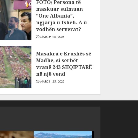
FOTO/ Persona të
maskuar sulmuan
“One Albania”,
ngjarja u fsheh. A u
vodhën serverat?
MARCH 25, 2025
Masakra e Krushës së
Madhe, si serbët
vranë 243 SHQIPTARË
në një vend
MARCH 25, 2025