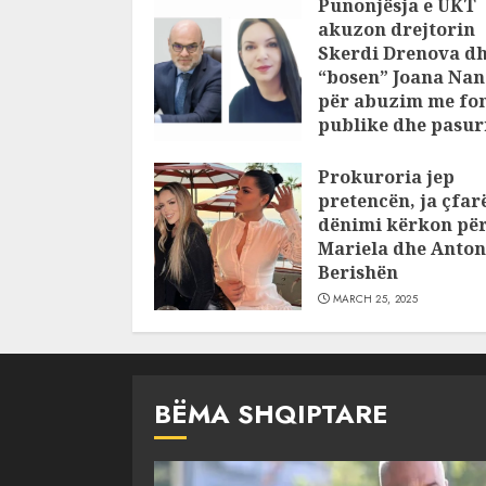
Punonjësja e UKT
akuzon drejtorin
Skerdi Drenova d
“bosen” Joana Nan
për abuzim me fo
publike dhe pasuri
pajustifikuar
Prokuroria jep
JULY 24, 2025
pretencën, ja çfar
dënimi kërkon pë
Mariela dhe Anton
Berishën
MARCH 25, 2025
BËMA SHQIPTARE