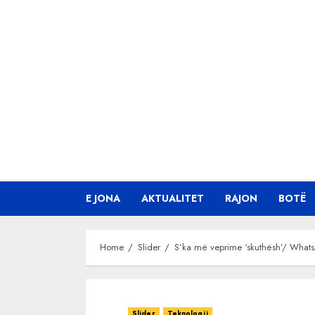
Skip
to
content
E JONA
AKTUALITET
RAJON
BOTË
Home
Slider
S’ka më veprime ‘skuthësh’/ WhatsA
Slider
Teknologji