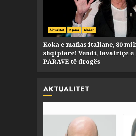
Aktualitet
E jona
Slider
Koka e mafias italiane, 80 mi
shqiptare! Vendi, lavatriçe e
PARAVE të drogës
AKTUALITET