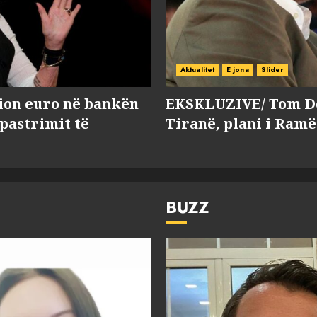
Aktualitet
E jona
Slider
lion euro në bankën
EKSKLUZIVE/ Tom Do
 pastrimit të
Tiranë, plani i Ramë
BUZZ