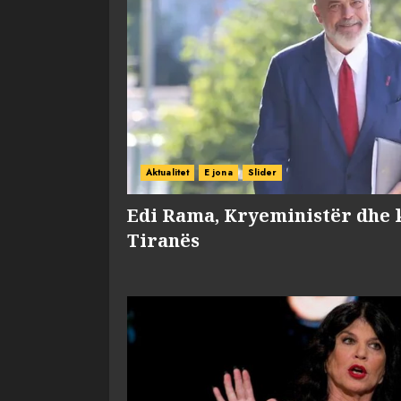
Aktualitet
E jona
Slider
Edi Rama, Kryeministër dhe 
Tiranës