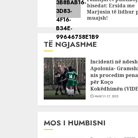
bisedat: Ersida me
Marjusin të lidhur 
muajsh!
TË NGJASHME
Incidenti në ndesh
Apolonia- Gramshi
nis procedim pena
për Koço
Kokëdhimën (VID
MARCH 27, 2025
MOS I HUMBISNI