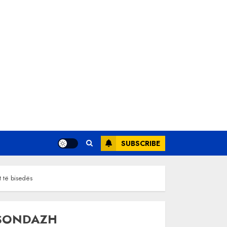
SUBSCRIBE
t të bisedës
SONDAZH