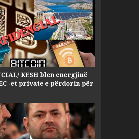
IAL/ KESH blen energjinë
EC -et private e përdorin për