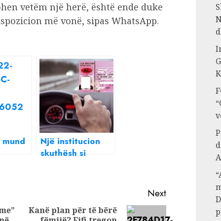
hen vetëm një herë, është ende duke
S
N
dispozicion më vonë, sipas WhatsApp.
d
I
G
K
F
“
v
P
 mund
Një institucion
d
skuthësh si
A
 për të
DPSHTRR, si u
“
r
shtrenjtuan
m
patentat në
Next
D
fshehtësi
ime”
Kanë plan për të bërë
p
jnë
fëmijë? Fifi tregon