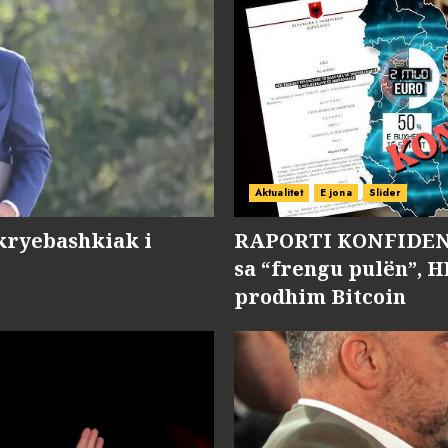
Aktualitet
E jona
Slider
kryebashkiak i
RAPORTI KONFIDENC
sa “frengu pulën”, H
prodhim Bitcoin