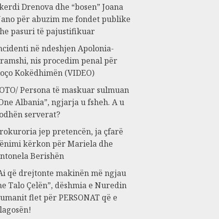
kerdi Drenova dhe “bosen” Joana
ano për abuzim me fondet publike
he pasuri të pajustifikuar
ncidenti në ndeshjen Apolonia-
ramshi, nis procedim penal për
oço Kokëdhimën (VIDEO)
OTO/ Persona të maskuar sulmuan
One Albania”, ngjarja u fsheh. A u
odhën serverat?
rokuroria jep pretencën, ja çfarë
ënimi kërkon për Mariela dhe
ntonela Berishën
Ai që drejtonte makinën më ngjau
e Talo Çelën”, dëshmia e Nuredin
umanit flet për PERSONAT që e
lagosën!