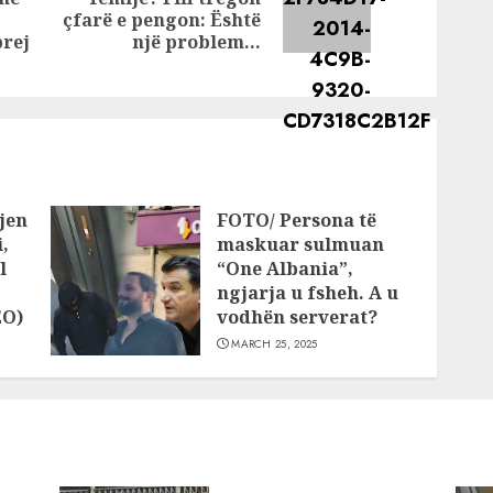
Next
Previous
çfarë e pengon: Është
post:
post:
prej
një problem…
jen
FOTO/ Persona të
,
maskuar sulmuan
l
“One Albania”,
ngjarja u fsheh. A u
EO)
vodhën serverat?
MARCH 25, 2025