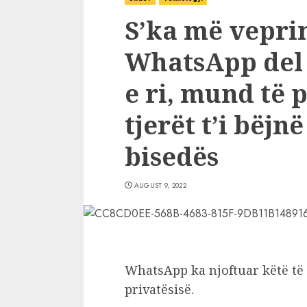
S’ka më vepri
WhatsApp del
e ri, mund të 
tjerët t’i bëjn
bisedës
AUGUST 9, 2022
WhatsApp ka njoftuar këtë të 
privatësisë.