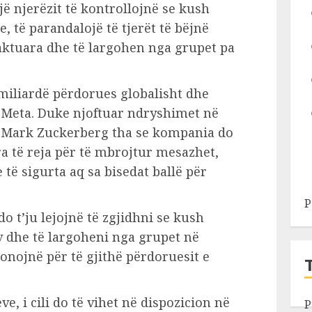
ojë njerëzit të kontrollojnë se kush
 të parandalojë të tjerët të bëjnë
aktuara dhe të largohen nga grupet pa
iliardë përdorues globalisht dhe
 Meta. Duke njoftuar ndryshimet në
 Mark Zuckerberg tha se kompania do
a të reja për të mbrojtur mesazhet,
 të sigurta aq sa bisedat ballë për
P
 do t’ju lejojnë të zgjidhni se kush
v dhe të largoheni nga grupet në
sionojnë për të gjithë përdoruesit e
ve, i cili do të vihet në dispozicion në
P