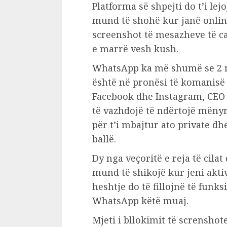
Platforma së shpejti do t’i lej
mund të shohë kur janë online,
screenshot të mesazheve të c
e marrë vesh kush.
WhatsApp ka më shumë se 2 m
është në pronësi të komanisë
Facebook dhe Instagram, CEO
të vazhdojë të ndërtojë mënyr
për t’i mbajtur ato private dhe
ballë.
Dy nga veçoritë e reja të cilat
mund të shikojë kur jeni akti
heshtje do të fillojnë të funk
WhatsApp këtë muaj.
Mjeti i bllokimit të screnshote