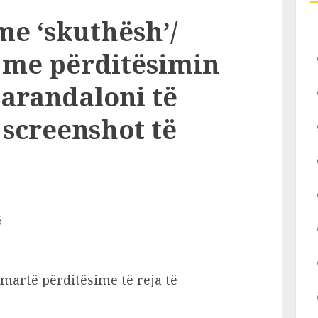
me ‘skuthësh’/
 me përditësimin
parandaloni të
ë screenshot të
martë përditësime të reja të