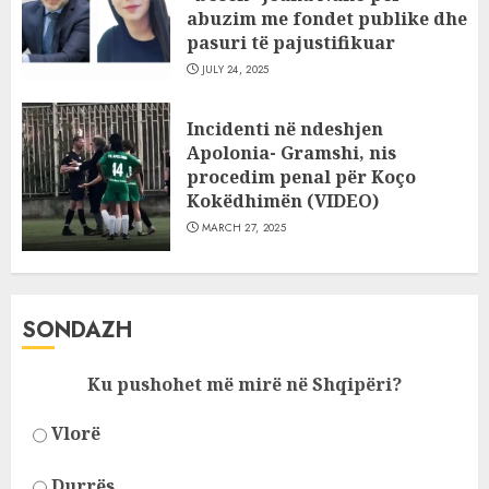
abuzim me fondet publike dhe
pasuri të pajustifikuar
JULY 24, 2025
Incidenti në ndeshjen
Apolonia- Gramshi, nis
procedim penal për Koço
Kokëdhimën (VIDEO)
MARCH 27, 2025
SONDAZH
Ku pushohet më mirë në Shqipëri?
Vlorë
Durrës