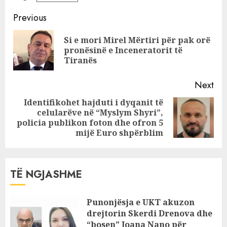
mijë euro për të
çuar ujë te
Continue
Previous
projekti i
Reading
dështuar!
Si e mori Mirel Mërtiri për pak orë
Pre
pronësinë e Inceneratorit të
pos
Tiranës
Next
Identifikohet hajduti i dyqanit të
celularëve në “Myslym Shyri”,
Next
policia publikon foton dhe ofron 5
post:
mijë Euro shpërblim
TË NGJASHME
Punonjësja e UKT akuzon
drejtorin Skerdi Drenova dhe
“bosen” Joana Nano për