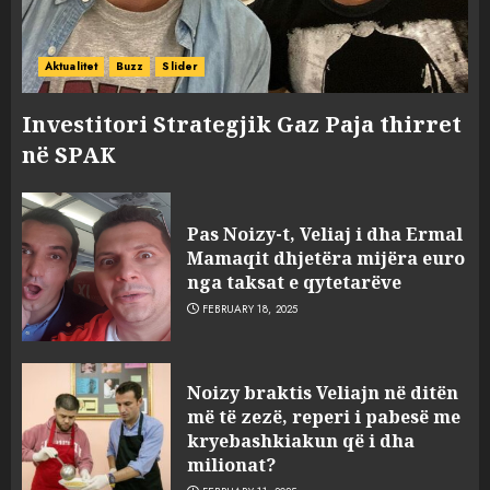
Aktualitet
Buzz
Slider
Investitori Strategjik Gaz Paja thirret
në SPAK
Pas Noizy-t, Veliaj i dha Ermal
Mamaqit dhjetëra mijëra euro
nga taksat e qytetarëve
FEBRUARY 18, 2025
FOTO/ Persona të maskuar
Noizy braktis Veliajn në ditën
sulmuan “One Albania”,
më të zezë, reperi i pabesë me
ngjarja u fsheh. A u vodhën
kryebashkiakun që i dha
serverat?
milionat?
3
MARCH 25, 2025