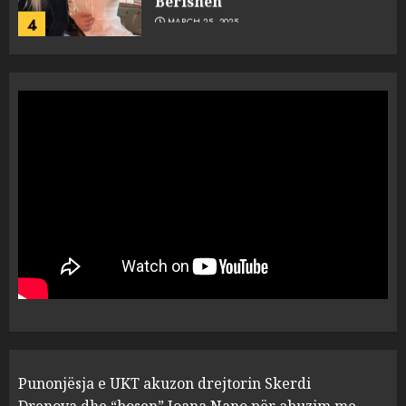
4
MARCH 25, 2025
“Ai që drejtonte makinën më
ngjau me Talo Çelën”,
dëshmia e Nuredin Dumanit
flet për PERSONAT që e
plagosën!
5
MARCH 25, 2025
Punonjësja e UKT akuzon
drejtorin Skerdi Drenova dhe
“bosen” Joana Nano për
abuzim me fondet publike dhe
pasuri të pajustifikuar
1
JULY 24, 2025
Incidenti në ndeshjen
Punonjësja e UKT akuzon drejtorin Skerdi
Apolonia- Gramshi, nis
procedim penal për Koço
Drenova dhe “bosen” Joana Nano për abuzim me