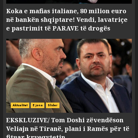
Koka e mafias italiane, 80 milion euro
në bankën shqiptare! Vendi, lavatriçe
e pastrimit të PARAVE të drogës
Aktualitet
E jona
Slider
EKSKLUZIVE/ Tom Doshi zëvendëson
Veliajn në Tiranë, plani i Ramës për të
fituar kryeqytetin