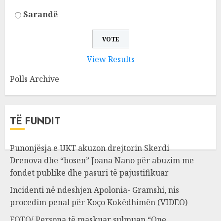
Sarandë
View Results
Polls Archive
TË FUNDIT
Punonjësja e UKT akuzon drejtorin Skerdi
Drenova dhe “bosen” Joana Nano për abuzim me
fondet publike dhe pasuri të pajustifikuar
Incidenti në ndeshjen Apolonia- Gramshi, nis
procedim penal për Koço Kokëdhimën (VIDEO)
FOTO/ Persona të maskuar sulmuan “One