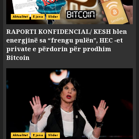
Aktualitet
E jona
Slider
RAPORTI KONFIDENCIAL/ KESH blen
energjinë sa “frengu pulën”, HEC -et
private e përdorin për prodhim
Bitcoin
Aktualitet
E jona
Slider