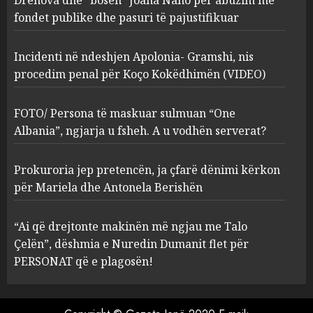
Kokëdhimën (VIDEO)
fondet publike dhe pasuri të pajustifikuar
2
MARCH 27, 2025
Incidenti në ndeshjen Apolonia- Gramshi, nis
procedim penal për Koço Kokëdhimën (VIDEO)
FOTO/ Persona të maskuar
sulmuan “One Albania”,
ngjarja u fsheh. A u vodhën
FOTO/ Persona të maskuar sulmuan “One
serverat?
Albania”, ngjarja u fsheh. A u vodhën serverat?
3
MARCH 25, 2025
Prokuroria jep pretencën, ja çfarë dënimi kërkon
Prokuroria jep pretencën, ja
për Mariela dhe Antonela Berishën
çfarë dënimi kërkon për
Mariela dhe Antonela
“Ai që drejtonte makinën më ngjau me Talo
Berishën
Çelën”, dëshmia e Nuredin Dumanit flet për
4
MARCH 25, 2025
PERSONAT që e plagosën!
“Ai që drejtonte makinën më
ngjau me Talo Çelën”,