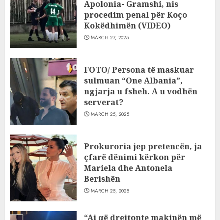
Apolonia- Gramshi, nis
procedim penal për Koço
Kokëdhimën (VIDEO)
MARCH 27, 2025
FOTO/ Persona të maskuar
sulmuan “One Albania”,
ngjarja u fsheh. A u vodhën
serverat?
MARCH 25, 2025
Prokuroria jep pretencën, ja
çfarë dënimi kërkon për
Mariela dhe Antonela
Berishën
MARCH 25, 2025
“Ai që drejtonte makinën më