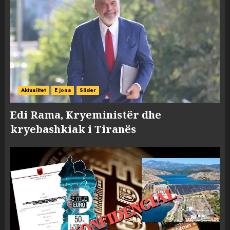
Aktualitet
E jona
Slider
Edi Rama, Kryeministër dhe
kryebashkiak i Tiranës