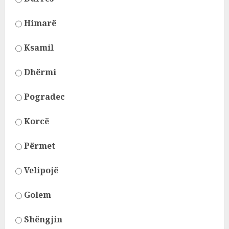
Himarë
Ksamil
Dhërmi
Pogradec
Korcë
Përmet
Velipojë
Golem
Shëngjin