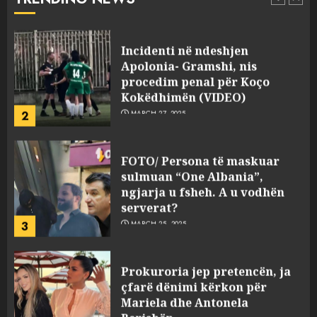
pasuri të pajustifikuar
1
JULY 24, 2025
Incidenti në ndeshjen
Apolonia- Gramshi, nis
procedim penal për Koço
Kokëdhimën (VIDEO)
2
MARCH 27, 2025
FOTO/ Persona të maskuar
sulmuan “One Albania”,
ngjarja u fsheh. A u vodhën
serverat?
3
MARCH 25, 2025
Prokuroria jep pretencën, ja
çfarë dënimi kërkon për
Mariela dhe Antonela
Berishën