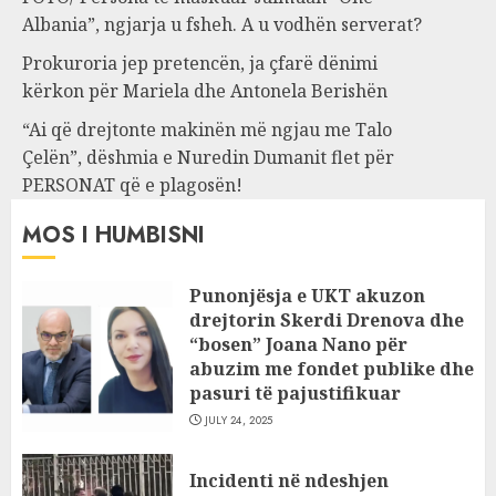
Albania”, ngjarja u fsheh. A u vodhën serverat?
Prokuroria jep pretencën, ja çfarë dënimi
kërkon për Mariela dhe Antonela Berishën
“Ai që drejtonte makinën më ngjau me Talo
Çelën”, dëshmia e Nuredin Dumanit flet për
PERSONAT që e plagosën!
MOS I HUMBISNI
Punonjësja e UKT akuzon
drejtorin Skerdi Drenova dhe
“bosen” Joana Nano për
abuzim me fondet publike dhe
pasuri të pajustifikuar
JULY 24, 2025
Incidenti në ndeshjen