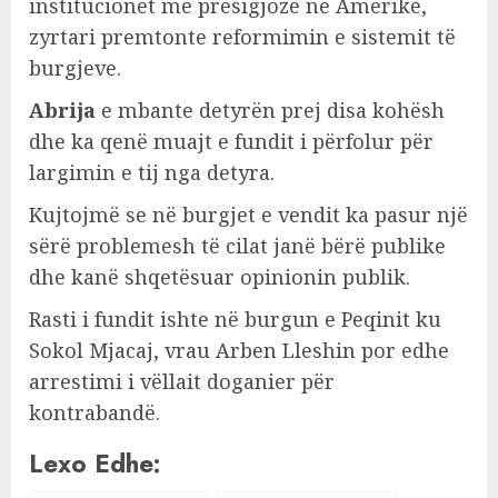
institucionet më presigjoze në Amerikë,
zyrtari premtonte reformimin e sistemit të
burgjeve.
Abrija
e mbante detyrën prej disa kohësh
dhe ka qenë muajt e fundit i përfolur për
largimin e tij nga detyra.
Kujtojmë se në burgjet e vendit ka pasur një
sërë problemesh të cilat janë bërë publike
dhe kanë shqetësuar opinionin publik.
Rasti i fundit ishte në burgun e Peqinit ku
Sokol Mjacaj, vrau Arben Lleshin por edhe
arrestimi i vëllait doganier për
kontrabandë.
Lexo Edhe: