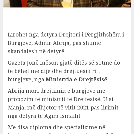
Lirohet nga detyra Drejtori i Përgjithshëm i
Burgjeve, Admir Abrija, pas shumë
skandalesh në detyrë.
Gazeta Jonë mëson gjatë ditës së sotme do
të bëhet me dije dhe drejtuesi i ri i
burgjeve, nga
Ministria e Drejtësisë
.
Abrija mori drejtimin e burgjeve me
propozim të ministrit të Drejtësisë, Ulsi
Manja, më dhjetor të vitit 2021 pas lirimit
nga detyra të Agim Ismailit.
Me disa diploma dhe specializime në