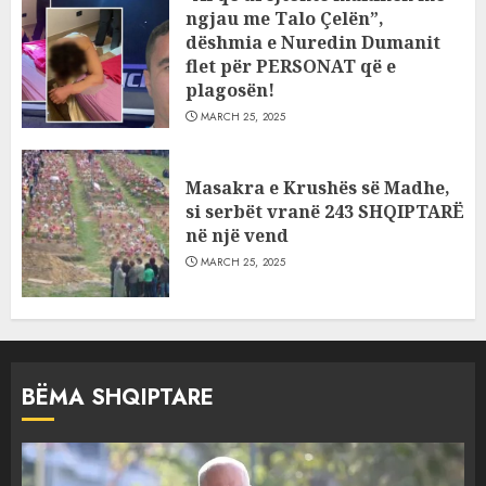
ngjau me Talo Çelën”,
dëshmia e Nuredin Dumanit
flet për PERSONAT që e
plagosën!
MARCH 25, 2025
Masakra e Krushës së Madhe,
si serbët vranë 243 SHQIPTARË
në një vend
MARCH 25, 2025
BËMA SHQIPTARE