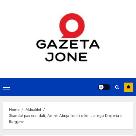
Skip
to
content
Primary
Menu
Home
Aktualitet
Skandal pas skandali, Admir Abrija ikën i dështuar nga Drejtoria e
Burgjeve