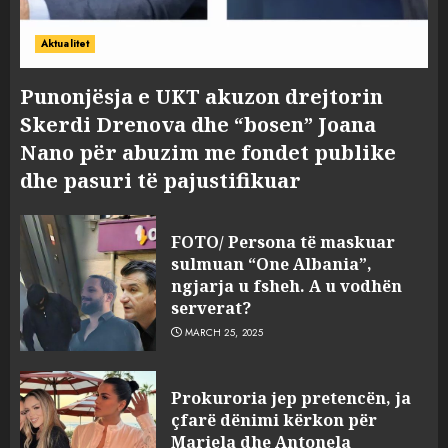
Aktualitet
Punonjësja e UKT akuzon drejtorin
Skerdi Drenova dhe “bosen” Joana
Nano për abuzim me fondet publike
dhe pasuri të pajustifikuar
FOTO/ Persona të maskuar
sulmuan “One Albania”,
ngjarja u fsheh. A u vodhën
serverat?
MARCH 25, 2025
Prokuroria jep pretencën, ja
çfarë dënimi kërkon për
Mariela dhe Antonela