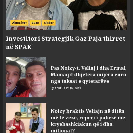
Aktualitet
Buzz
Slider
Investitori Strategjik Gaz Paja thirret
në SPAK
Pas Noizy-t, Veliaj i dha Ermal
Mamaqit dhjetëra mijëra euro
nga taksat e qytetarëve
FEBRUARY 18, 2025
FOTO/ Persona të maskuar
Noizy braktis Veliajn në ditën
sulmuan “One Albania”,
më të zezë, reperi i pabesë me
ngjarja u fsheh. A u vodhën
kryebashkiakun që i dha
serverat?
milionat?
MARCH 25, 2025