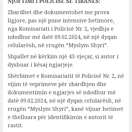
NJOFTIMI I POLICISË SË TIRANËS:
Zbardhet dhe dokumentohet me prova
ligjore, pas një pune intensive hetimore,
nga Komisariati i Policisë Nr. 2, vjedhja e
ndodhur më datë 09.02.2024, në një dyqan
celularësh, në rrugën “Myslym Shyri”.
Shpallet në kërkim një 43-vjeçar, si autor i
dyshuar i kësaj ngjarjeje.
Shërbimet e Komisariatit të Policisë Nr. 2, në
vijim të veprimeve për zbardhjen dhe
dokumentimin e ngjarjes së ndodhur më
datë 09.02.2024, në një dyqan celularësh, në
rrugën “Myslym Shyri”, kanë vijuar hetimet
e thelluara për identifikimin e autorit të
rastit.