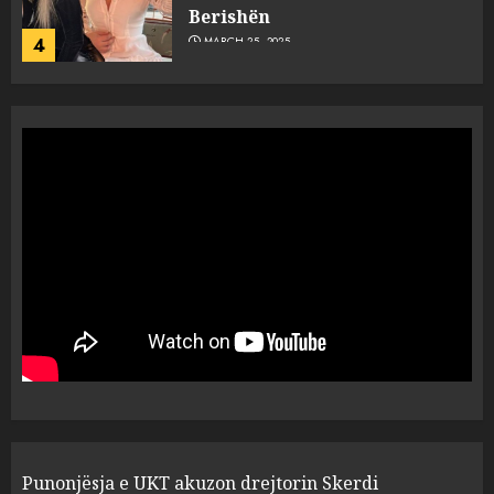
Berishën
4
MARCH 25, 2025
“Ai që drejtonte makinën më
ngjau me Talo Çelën”,
dëshmia e Nuredin Dumanit
flet për PERSONAT që e
plagosën!
5
MARCH 25, 2025
Punonjësja e UKT akuzon
drejtorin Skerdi Drenova dhe
“bosen” Joana Nano për
abuzim me fondet publike dhe
pasuri të pajustifikuar
1
JULY 24, 2025
Incidenti në ndeshjen
Punonjësja e UKT akuzon drejtorin Skerdi
Apolonia- Gramshi, nis