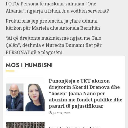
FOTO/ Persona të maskuar sulmuan “One
Albania”, ngjarja u fsheh. A u vodhën serverat?
Prokuroria jep pretencën, ja çfarë dënimi
kërkon për Mariela dhe Antonela Berishën
“Ai që drejtonte makinën më ngjau me Talo
Çelën”, dëshmia e Nuredin Dumanit flet për
PERSONAT që e plagosën!
MOS I HUMBISNI
Punonjësja e UKT akuzon
drejtorin Skerdi Drenova dhe
“bosen” Joana Nano për
abuzim me fondet publike dhe
pasuri të pajustifikuar
JULY 24, 2025