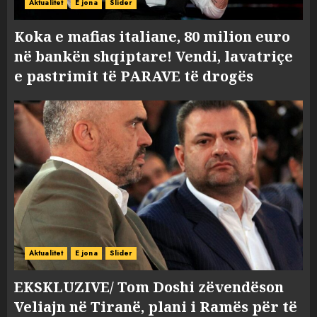
Aktualitet
E jona
Slider
Koka e mafias italiane, 80 milion euro
në bankën shqiptare! Vendi, lavatriçe
e pastrimit të PARAVE të drogës
Aktualitet
E jona
Slider
EKSKLUZIVE/ Tom Doshi zëvendëson
Veliajn në Tiranë, plani i Ramës për të