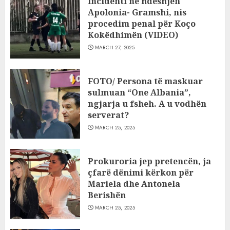
Incidenti në ndeshjen
Apolonia- Gramshi, nis
procedim penal për Koço
Kokëdhimën (VIDEO)
MARCH 27, 2025
FOTO/ Persona të maskuar
sulmuan “One Albania”,
ngjarja u fsheh. A u vodhën
serverat?
MARCH 25, 2025
Prokuroria jep pretencën, ja
çfarë dënimi kërkon për
Mariela dhe Antonela
Berishën
MARCH 25, 2025