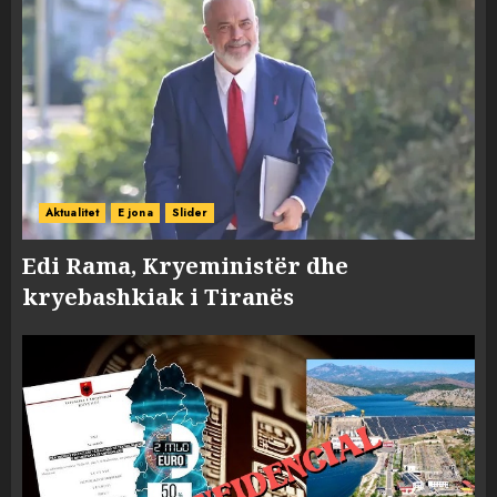
Aktualitet
E jona
Slider
Edi Rama, Kryeministër dhe
kryebashkiak i Tiranës