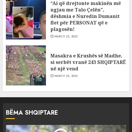
“Ai që drejtonte makinën më
ngjau me Talo Çelën”,
dëshmia e Nuredin Dumanit
flet për PERSONAT që e
plagosën!
MARCH 25, 2025
Masakra e Krushës së Madhe,
si serbët vranë 243 SHQIPTARË
në një vend
MARCH 25, 2025
BËMA SHQIPTARE