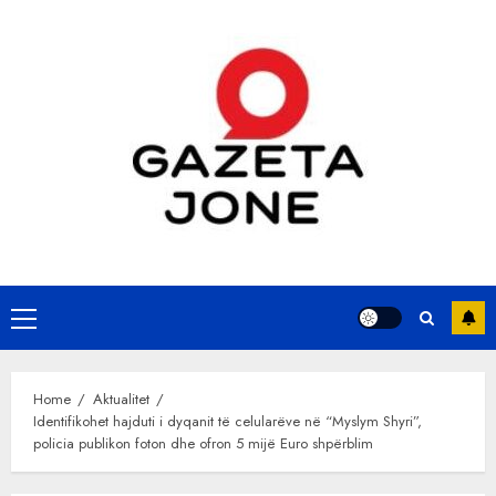
Skip
to
content
Primary
Menu
Home
Aktualitet
Identifikohet hajduti i dyqanit të celularëve në “Myslym Shyri”,
policia publikon foton dhe ofron 5 mijë Euro shpërblim