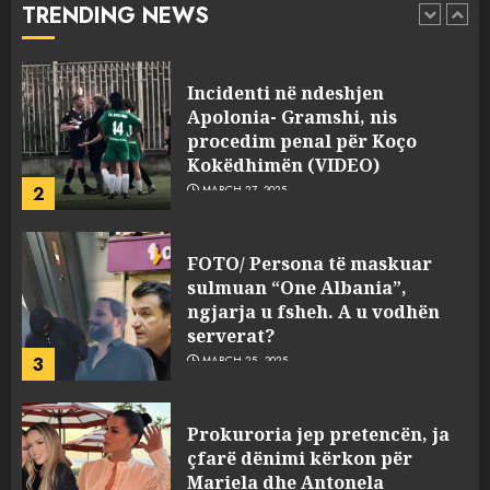
TRENDING NEWS
pasuri të pajustifikuar
1
JULY 24, 2025
Incidenti në ndeshjen
Apolonia- Gramshi, nis
procedim penal për Koço
Kokëdhimën (VIDEO)
2
MARCH 27, 2025
FOTO/ Persona të maskuar
sulmuan “One Albania”,
ngjarja u fsheh. A u vodhën
serverat?
3
MARCH 25, 2025
Prokuroria jep pretencën, ja
çfarë dënimi kërkon për
Mariela dhe Antonela