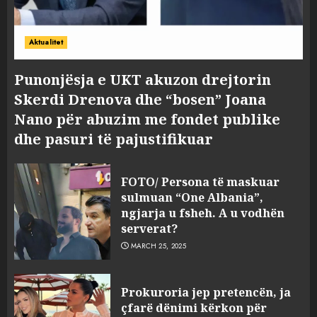
Aktualitet
Punonjësja e UKT akuzon drejtorin
Skerdi Drenova dhe “bosen” Joana
Nano për abuzim me fondet publike
dhe pasuri të pajustifikuar
FOTO/ Persona të maskuar
sulmuan “One Albania”,
ngjarja u fsheh. A u vodhën
serverat?
MARCH 25, 2025
Prokuroria jep pretencën, ja
çfarë dënimi kërkon për