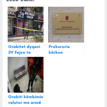
Grabitet dyqani
Prokuroria
3V Fejzo te
kërkon
Myslym Shyri në
sekuestrimin e
Tiranë, sa
disa pasurive të
celularë mori
Elton Arkaxhiut,
autori
mes tyre bar-
kafe “Rio” dhe
një qendër SPA
te Myslym Shyri
Grabiti këmbimin
valutor me armë