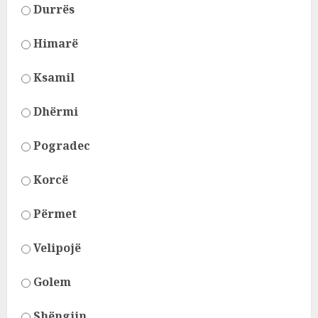
Durrës
Himarë
Ksamil
Dhërmi
Pogradec
Korcë
Përmet
Velipojë
Golem
Shëngjin