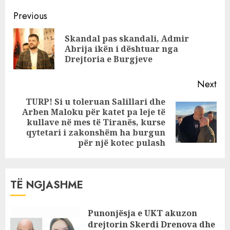
lodre, policia jep
Continue
5000 euro
Previous
shpërblim për
Reading
Skandal pas skandali, Admir
çdo informacion
Pre
Abrija ikën i dështuar nga
pos
Drejtoria e Burgjeve
Next
TURP! Si u toleruan Salillari dhe
Arben Maloku për katet pa leje të
Next
kullave në mes të Tiranës, kurse
post:
qytetari i zakonshëm ha burgun
për një kotec pulash
TË NGJASHME
Punonjësja e UKT akuzon
drejtorin Skerdi Drenova dhe