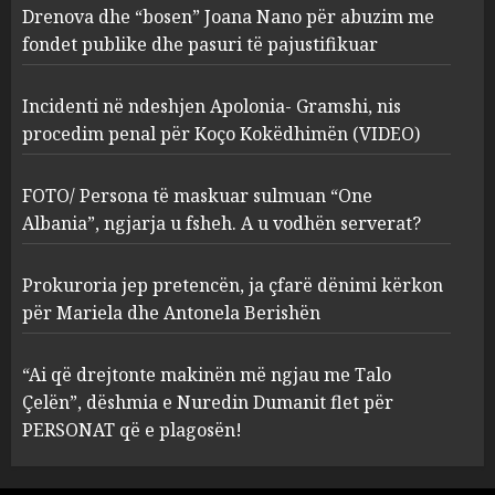
procedim penal për Koço
Drenova dhe “bosen” Joana Nano për abuzim me
Kokëdhimën (VIDEO)
fondet publike dhe pasuri të pajustifikuar
2
MARCH 27, 2025
Incidenti në ndeshjen Apolonia- Gramshi, nis
procedim penal për Koço Kokëdhimën (VIDEO)
FOTO/ Persona të maskuar
sulmuan “One Albania”,
ngjarja u fsheh. A u vodhën
FOTO/ Persona të maskuar sulmuan “One
serverat?
Albania”, ngjarja u fsheh. A u vodhën serverat?
3
MARCH 25, 2025
Prokuroria jep pretencën, ja çfarë dënimi kërkon
Prokuroria jep pretencën, ja
për Mariela dhe Antonela Berishën
çfarë dënimi kërkon për
Mariela dhe Antonela
“Ai që drejtonte makinën më ngjau me Talo
Berishën
Çelën”, dëshmia e Nuredin Dumanit flet për
4
MARCH 25, 2025
PERSONAT që e plagosën!
“Ai që drejtonte makinën më