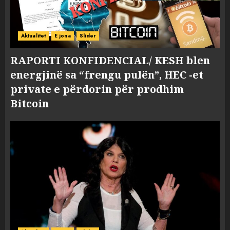
Aktualitet
E jona
Slider
RAPORTI KONFIDENCIAL/ KESH blen
energjinë sa “frengu pulën”, HEC -et
private e përdorin për prodhim
Bitcoin