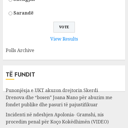
Sarandë
View Results
Polls Archive
TË FUNDIT
Punonjësja e UKT akuzon drejtorin Skerdi
Drenova dhe “bosen” Joana Nano për abuzim me
fondet publike dhe pasuri të pajustifikuar
Incidenti në ndeshjen Apolonia- Gramshi, nis
procedim penal për Koço Kokëdhimën (VIDEO)