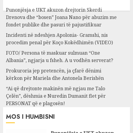
Punonjësja e UKT akuzon drejtorin Skerdi
Drenova dhe “bosen” Joana Nano për abuzim me
fondet publike dhe pasuri të pajustifikuar
Incidenti në ndeshjen Apolonia- Gramshi, nis
procedim penal për Koço Kokëdhimën (VIDEO)
FOTO/ Persona të maskuar sulmuan “One
Albania”, ngjarja u fsheh. A u vodhën serverat?
Prokuroria jep pretencën, ja çfarë dënimi
kërkon për Mariela dhe Antonela Berishën
“Ai që drejtonte makinën më ngjau me Talo
Çelën”, dëshmia e Nuredin Dumanit flet për
PERSONAT që e plagosën!
MOS I HUMBISNI
Punonjësja e UKT akuzon