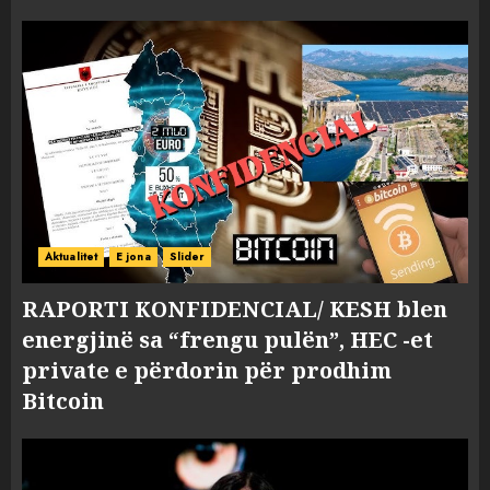
Aktualitet
E jona
Slider
RAPORTI KONFIDENCIAL/ KESH blen
energjinë sa “frengu pulën”, HEC -et
private e përdorin për prodhim
Bitcoin