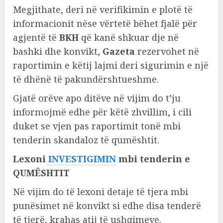
Megjithate, deri në verifikimin e plotë të
informacionit nëse vërtetë bëhet fjalë për
agjentë të
BKH
që kanë shkuar dje në
bashki dhe konvikt,
Gazeta
rezervohet në
raportimin e këtij lajmi deri sigurimin e një
të dhënë të pakundërshtueshme.
Gjatë orëve apo ditëve në vijim do t’ju
informojmë edhe për këtë zhvillim, i cili
duket se vjen pas raportimit tonë mbi
tenderin skandaloz të qumështit.
Lexoni
INVESTIGIMIN
mbi tenderin e
QUMËSHTIT
Në vijim do të lexoni detaje të tjera mbi
punësimet në konvikt si edhe disa tenderë
të tjerë, krahas atij të ushqimeve.