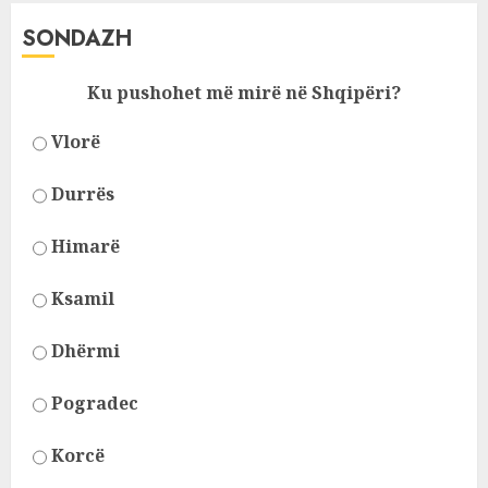
SONDAZH
Ku pushohet më mirë në Shqipëri?
Vlorë
Durrës
Himarë
Ksamil
Dhërmi
Pogradec
Korcë