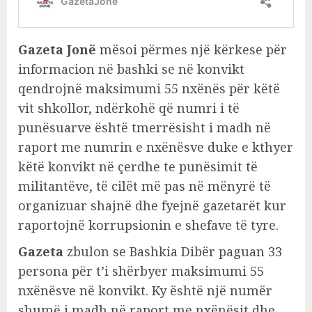
Gazeta Jonë
mësoi përmes një kërkese për
informacion në bashki se në konvikt
qendrojnë maksimumi 55 nxënës për këtë
vit shkollor, ndërkohë që numri i të
punësuarve është tmerrësisht i madh në
raport me numrin e nxënësve duke e kthyer
këtë konvikt në çerdhe te punësimit të
militantëve, të cilët më pas në mënyrë të
organizuar shajnë dhe fyejnë gazetarët kur
raportojnë korrupsionin e shefave të tyre.
Gazeta
zbulon se Bashkia Dibër paguan 33
persona për t’i shërbyer maksimumi 55
nxënësve në konvikt. Ky është një numër
shumë i madh në raport me nxënësit dhe