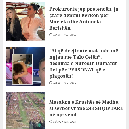
Prokuroria jep pretencën, ja
çfarë dënimi kërkon për
Mariela dhe Antonela
Berishën
MARCH 25, 2025
“Ai që drejtonte makinën më
ngjau me Talo Çelën”,
dëshmia e Nuredin Dumanit
flet për PERSONAT që e
plagosën!
MARCH 25, 2025
Masakra e Krushës së Madhe,
si serbët vranë 243 SHQIPTARË
në një vend
MARCH 25, 2025