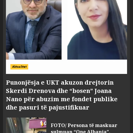
Aktualitet
Punonjësja e UKT akuzon drejtorin
Skerdi Drenova dhe “bosen” Joana
Nano për abuzim me fondet publike
dhe pasuri të pajustifikuar
FOTO/ Persona të maskuar
sulmuan “One Albania”,