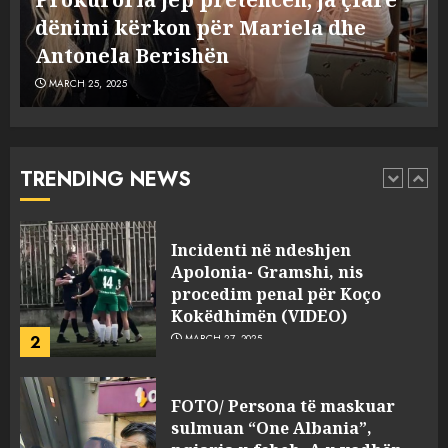
flet për PERSONAT që e
Dumanit flet për PERSONAT që e
plagosën!
5
MARCH 25, 2025
plagosën!
MARCH 25, 2025
Punonjësja e UKT akuzon
drejtorin Skerdi Drenova dhe
“bosen” Joana Nano për
abuzim me fondet publike dhe
TRENDING NEWS
pasuri të pajustifikuar
1
JULY 24, 2025
Incidenti në ndeshjen
Apolonia- Gramshi, nis
procedim penal për Koço
Kokëdhimën (VIDEO)
2
MARCH 27, 2025
FOTO/ Persona të maskuar
sulmuan “One Albania”,