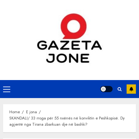
Skip
to
content
Primary
Menu
Home
E jona
SKANDALI/ 33 rroga për 55 nxënës në konviktin e Peshkopisë. Dy
agjentë nga Tirana zbarkuan dje në bashki?