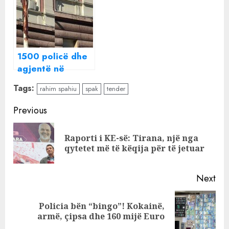
inceneratorëve
e vajzës më parë
nxjerr kokën te
se vetë ajo
Mount of Tirana
?
1500 policë dhe
agjentë në
terren, shtyllat
Tags:
rahim spahiu
spak
tender
lyhen me graso
Continue
Previous
Reading
Raporti i KE-së: Tirana, një nga
Pre
qytetet më të këqija për të jetuar
pos
Next
Policia bën “bingo”! Kokainë,
Next
armë, çipsa dhe 160 mijë Euro
post: