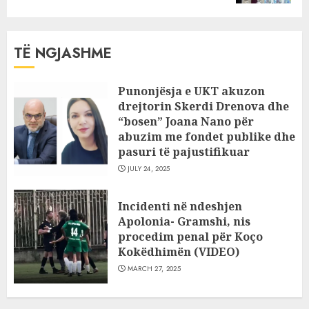
TË NGJASHME
Punonjësja e UKT akuzon
drejtorin Skerdi Drenova dhe
“bosen” Joana Nano për
abuzim me fondet publike dhe
pasuri të pajustifikuar
JULY 24, 2025
Incidenti në ndeshjen
Apolonia- Gramshi, nis
procedim penal për Koço
Kokëdhimën (VIDEO)
MARCH 27, 2025