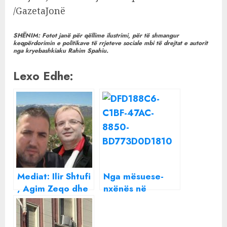
/GazetaJonë
SHËNIM: Fotot janë për qëllime ilustrimi, për të shmangur
keqpërdorimin e politikave të rrjeteve sociale mbi të drejtat e autorit
nga kryebashkiaku Rahim Spahiu.
Lexo Edhe:
Mediat: Ilir Shtufi
Nga mësuese-
, Agim Zeqo dhe
nxënës në
Gerian Kuka pas
vjehrrë-dhëndër,
kullës në Tiranë?
Diana Ziu tregon
Skandali I
si e pranoi burrin