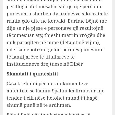
përlllogaritet mesatarisht që një person i
punësuar i shërben dy nxënësve siku rata të
rrinin çdo ditë në konvikt. Burime bëjnë me
dije se një pjesë e personave që rezultojnë
të punësuar aty, thjesht marrin rrogën dhe
nuk paraqiten në punë (detajet në vijim),
ndërsa nepotizmi gëlon përmes punësimit
të familjarëve të titullarëve të
institucioneve drejtuese në Dibër.
Skandali i qumështit
Gazeta zbuloi përmes dokumenteve
autentike se Rahim Spahiu ka firmosur një
tender, i cili nëse hetohet mund t’i hapë
shumë punë në të ardhmen.
Bëhet fjalë për tendering e blerjes së