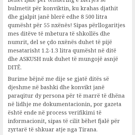
bulmetit për konviktin, ku krahas djathit
dhe gjalpit janë blerë edhe 8 500 litra
qumësht për 55 nxënës! Sipas përllogaritjes
mes ditëve të mbetura të shkollës dhe
numrit, del se çdo nxënës duhet të pijë
mesatarisht 1.2-1.3 litra qumësht në ditë
dhe ASKUSH nuk duhet të mungojë asnjë
DITË.
Burime bëjnë me dije se gjatë ditës së
djeshme në bashki dhe konvikt janë
paraqitur dy persona për të marrë të dhëna
në lidhje me dokumentacionin, por gazeta
është ende në process verifikimi të
informacionit, sipas të cilit bëhet fjalë për
zyrtarë të shkuar atje nga Tirana.