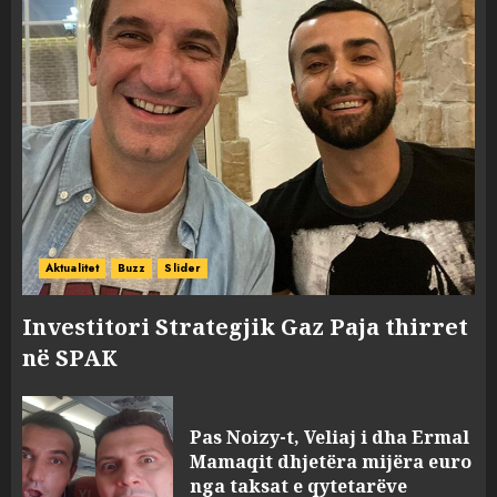
Aktualitet
Buzz
Slider
Investitori Strategjik Gaz Paja thirret
në SPAK
Pas Noizy-t, Veliaj i dha Ermal
Mamaqit dhjetëra mijëra euro
nga taksat e qytetarëve