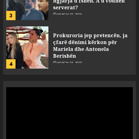
ngjarja u fsheh. A u vodhën
serverat?
3
MARCH 25, 2025
Prokuroria jep pretencën, ja
çfarë dënimi kërkon për
Mariela dhe Antonela
Berishën
4
MARCH 25, 2025
“Ai që drejtonte makinën më
ngjau me Talo Çelën”,
dëshmia e Nuredin Dumanit
flet për PERSONAT që e
plagosën!
5
MARCH 25, 2025
Punonjësja e UKT akuzon
drejtorin Skerdi Drenova dhe