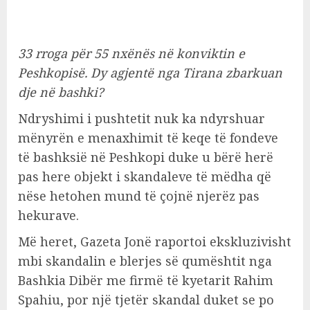
33 rroga për 55 nxënës në konviktin e
Peshkopisë. Dy agjentë nga Tirana zbarkuan
dje në bashki?
Ndryshimi i pushtetit nuk ka ndyrshuar
mënyrën e menaxhimit të keqe të fondeve
të bashksië në Peshkopi duke u bërë herë
pas here objekt i skandaleve të mëdha që
nëse hetohen mund të çojnë njerëz pas
hekurave.
Më heret, Gazeta Jonë raportoi ekskluzivisht
mbi skandalin e blerjes së qumështit nga
Bashkia Dibër me firmë të kyetarit Rahim
Spahiu, por një tjetër skandal duket se po