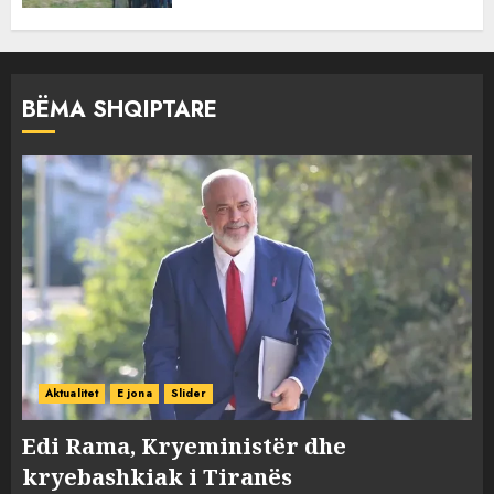
BËMA SHQIPTARE
Aktualitet
E jona
Slider
Edi Rama, Kryeministër dhe
kryebashkiak i Tiranës