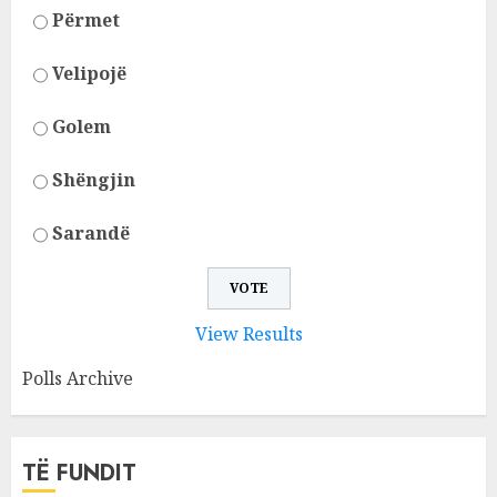
Përmet
Velipojë
Golem
Shëngjin
Sarandë
View Results
Polls Archive
TË FUNDIT