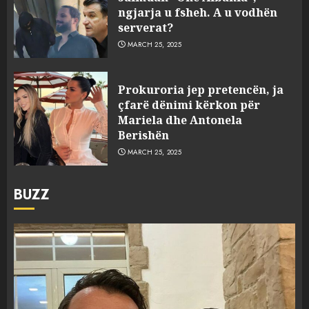
ngjarja u fsheh. A u vodhën
serverat?
MARCH 25, 2025
Prokuroria jep pretencën, ja
çfarë dënimi kërkon për
Mariela dhe Antonela
Berishën
MARCH 25, 2025
BUZZ