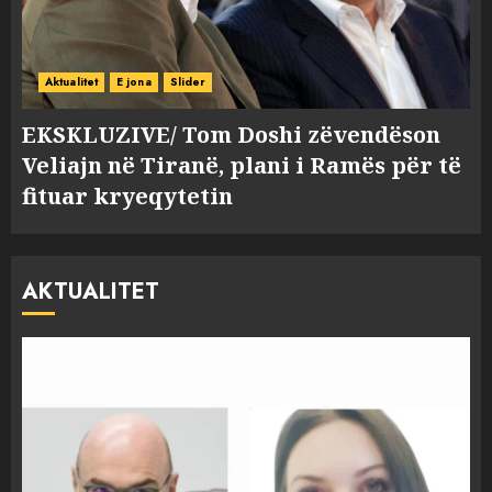
Aktualitet
E jona
Slider
EKSKLUZIVE/ Tom Doshi zëvendëson
Veliajn në Tiranë, plani i Ramës për të
fituar kryeqytetin
AKTUALITET