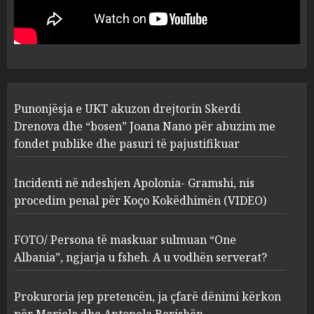
“bosen” Joana Nano për
abuzim me fondet publike dhe
pasuri të pajustifikuar
1
JULY 24, 2025
Incidenti në ndeshjen
Punonjësja e UKT akuzon drejtorin Skerdi
Apolonia- Gramshi, nis
procedim penal për Koço
Drenova dhe “bosen” Joana Nano për abuzim me
Kokëdhimën (VIDEO)
fondet publike dhe pasuri të pajustifikuar
2
MARCH 27, 2025
Incidenti në ndeshjen Apolonia- Gramshi, nis
procedim penal për Koço Kokëdhimën (VIDEO)
FOTO/ Persona të maskuar
sulmuan “One Albania”,
ngjarja u fsheh. A u vodhën
FOTO/ Persona të maskuar sulmuan “One
serverat?
Albania”, ngjarja u fsheh. A u vodhën serverat?
3
MARCH 25, 2025
Prokuroria jep pretencën, ja çfarë dënimi kërkon
Prokuroria jep pretencën, ja