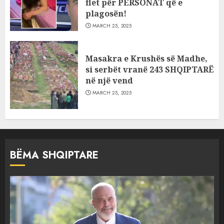
flet për PERSONAT që e
plagosën!
MARCH 25, 2025
Masakra e Krushës së Madhe,
si serbët vranë 243 SHQIPTARË
në një vend
MARCH 25, 2025
BËMA SHQIPTARE