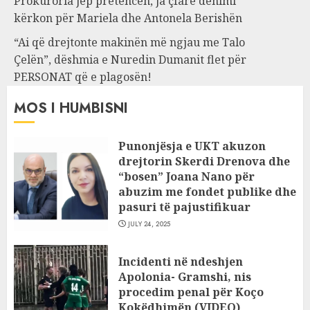
Prokuroria jep pretencën, ja çfarë dënimi
kërkon për Mariela dhe Antonela Berishën
“Ai që drejtonte makinën më ngjau me Talo
Çelën”, dëshmia e Nuredin Dumanit flet për
PERSONAT që e plagosën!
MOS I HUMBISNI
Punonjësja e UKT akuzon
drejtorin Skerdi Drenova dhe
“bosen” Joana Nano për
abuzim me fondet publike dhe
pasuri të pajustifikuar
JULY 24, 2025
Incidenti në ndeshjen
Apolonia- Gramshi, nis
procedim penal për Koço
Kokëdhimën (VIDEO)