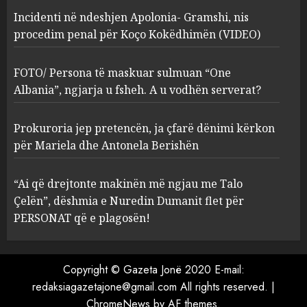
Incidenti në ndeshjen Apolonia- Gramshi, nis
procedim penal për Koço Kokëdhimën (VIDEO)
FOTO/ Persona të maskuar
sulmuan “One Albania”,
ngjarja u fsheh. A u vodhën
FOTO/ Persona të maskuar sulmuan “One
serverat?
Albania”, ngjarja u fsheh. A u vodhën serverat?
3
MARCH 25, 2025
Prokuroria jep pretencën, ja çfarë dënimi kërkon
Prokuroria jep pretencën, ja
për Mariela dhe Antonela Berishën
çfarë dënimi kërkon për
Mariela dhe Antonela
“Ai që drejtonte makinën më ngjau me Talo
Berishën
Çelën”, dëshmia e Nuredin Dumanit flet për
4
MARCH 25, 2025
PERSONAT që e plagosën!
“Ai që drejtonte makinën më
ngjau me Talo Çelën”,
Copyright © Gazeta Jonë 2020 E-mail:
dëshmia e Nuredin Dumanit
redaksiagazetajone@gmail.com
All rights reserved.
|
flet për PERSONAT që e
ChromeNews
by AF themes.