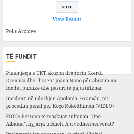
View Results
Polls Archive
TË FUNDIT
Punonjësja e UKT akuzon drejtorin Skerdi
Drenova dhe “bosen” Joana Nano për abuzim me
fondet publike dhe pasuri të pajustifikuar
Incidenti në ndeshjen Apolonia- Gramshi, nis
procedim penal për Koço Kokëdhimën (VIDEO)
FOTO/ Persona të maskuar sulmuan “One
Albania”, ngjarja u fsheh. A u vodhën serverat?