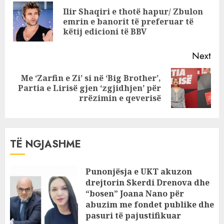
Peshkopisë. Dy
Reading
Ilir Shaqiri e thotë hapur/ Zbulon
agjentë nga
Pre
emrin e banorit të preferuar të
Tirana zbarkuan
pos
këtij edicioni të BBV
dje në bashki?
Next
Me ‘Zarfin e Zi’ si në ‘Big Brother’,
Next
Partia e Lirisë gjen ‘zgjidhjen’ për
post:
rrëzimin e qeverisë
TË NGJASHME
Punonjësja e UKT akuzon
drejtorin Skerdi Drenova dhe
“bosen” Joana Nano për
abuzim me fondet publike dhe
pasuri të pajustifikuar