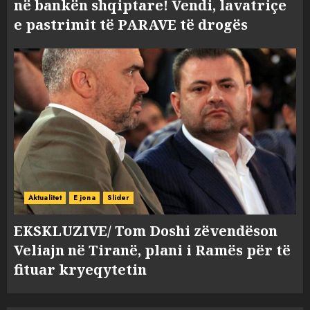
në bankën shqiptare! Vendi, lavatriçe
e pastrimit të PARAVE të drogës
Aktualitet
E jona
Slider
EKSKLUZIVE/ Tom Doshi zëvendëson
Veliajn në Tiranë, plani i Ramës për të
fituar kryeqytetin