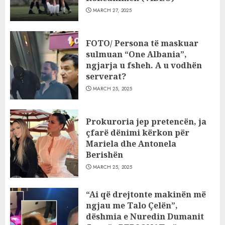
MARCH 27, 2025
FOTO/ Persona të maskuar
sulmuan “One Albania”,
ngjarja u fsheh. A u vodhën
serverat?
MARCH 25, 2025
Prokuroria jep pretencën, ja
çfarë dënimi kërkon për
Mariela dhe Antonela
Berishën
MARCH 25, 2025
“Ai që drejtonte makinën më
ngjau me Talo Çelën”,
dëshmia e Nuredin Dumanit