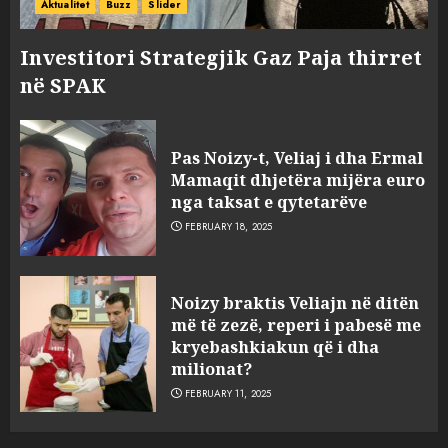
Aktualitet
Buzz
Slider
Investitori Strategjik Gaz Paja thirret
në SPAK
Pas Noizy-t, Veliaj i dha Ermal
Mamaqit dhjetëra mijëra euro
nga taksat e qytetarëve
FEBRUARY 18, 2025
FOTO/ Persona të maskuar
Noizy braktis Veliajn në ditën
sulmuan “One Albania”,
më të zezë, reperi i pabesë me
ngjarja u fsheh. A u vodhën
kryebashkiakun që i dha
serverat?
milionat?
3
MARCH 25, 2025
FEBRUARY 11, 2025
Prokuroria jep pretencën, ja