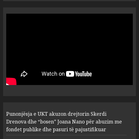
“Ai që drejtonte makinën më
ngjau me Talo Çelën”,
dëshmia e Nuredin Dumanit
flet për PERSONAT që e
plagosën!
5
MARCH 25, 2025
Punonjësja e UKT akuzon
drejtorin Skerdi Drenova dhe
“bosen” Joana Nano për
abuzim me fondet publike dhe
pasuri të pajustifikuar
1
JULY 24, 2025
Incidenti në ndeshjen
Punonjësja e UKT akuzon drejtorin Skerdi
Apolonia- Gramshi, nis
procedim penal për Koço
Drenova dhe “bosen” Joana Nano për abuzim me
Kokëdhimën (VIDEO)
fondet publike dhe pasuri të pajustifikuar
2
MARCH 27, 2025