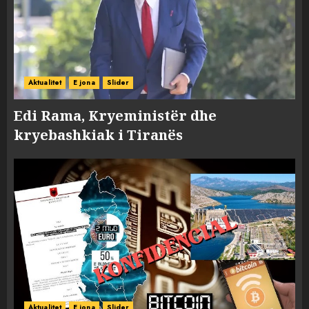
Aktualitet
E jona
Slider
Edi Rama, Kryeministër dhe
kryebashkiak i Tiranës
Aktualitet
E jona
Slider