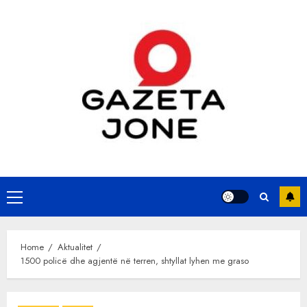
Skip
to
content
Primary
Menu
Home
Aktualitet
1500 policë dhe agjentë në terren, shtyllat lyhen me graso