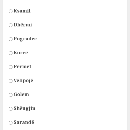
Ksamil
Dhërmi
Pogradec
Korcë
Përmet
Velipojë
Golem
Shëngjin
Sarandë