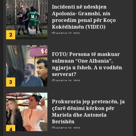
Incidenti në ndeshjen
Apolonia- Gramshi, nis
procedim penal për Koço
Kokëdhimën (VIDEO)
2
MARCH 27, 2025
FOTO/ Persona të maskuar
sulmuan “One Albania”,
ngjarja u fsheh. A u vodhën
serverat?
3
MARCH 25, 2025
Prokuroria jep pretencën, ja
çfarë dënimi kërkon për
Mariela dhe Antonela
Berishën
4
MARCH 25, 2025