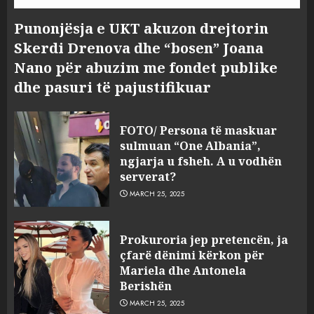
Punonjësja e UKT akuzon drejtorin
Skerdi Drenova dhe “bosen” Joana
Nano për abuzim me fondet publike
dhe pasuri të pajustifikuar
FOTO/ Persona të maskuar
sulmuan “One Albania”,
ngjarja u fsheh. A u vodhën
serverat?
MARCH 25, 2025
Prokuroria jep pretencën, ja
çfarë dënimi kërkon për
Mariela dhe Antonela
Berishën
MARCH 25, 2025