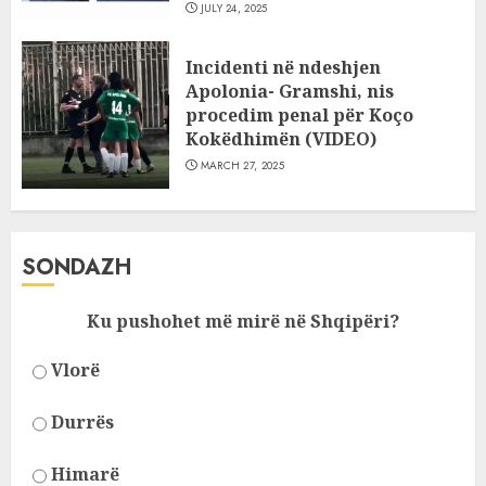
JULY 24, 2025
Incidenti në ndeshjen
Apolonia- Gramshi, nis
procedim penal për Koço
Kokëdhimën (VIDEO)
MARCH 27, 2025
SONDAZH
Ku pushohet më mirë në Shqipëri?
Vlorë
Durrës
Himarë