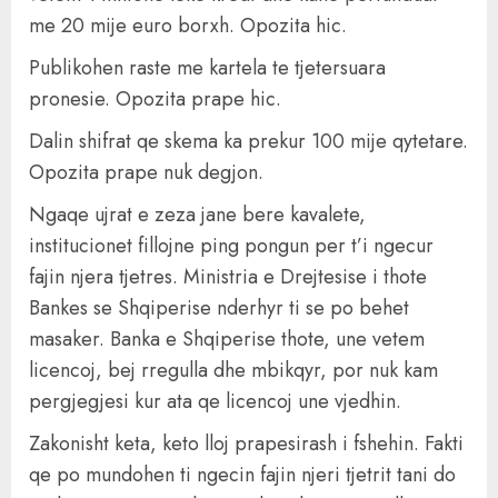
me 20 mije euro borxh. Opozita hic.
Publikohen raste me kartela te tjetersuara
pronesie. Opozita prape hic.
Dalin shifrat qe skema ka prekur 100 mije qytetare.
Opozita prape nuk degjon.
Ngaqe ujrat e zeza jane bere kavalete,
institucionet fillojne ping pongun per t’i ngecur
fajin njera tjetres. Ministria e Drejtesise i thote
Bankes se Shqiperise nderhyr ti se po behet
masaker. Banka e Shqiperise thote, une vetem
licencoj, bej rregulla dhe mbikqyr, por nuk kam
pergjegjesi kur ata qe licencoj une vjedhin.
Zakonisht keta, keto lloj prapesirash i fshehin. Fakti
qe po mundohen ti ngecin fajin njeri tjetrit tani do