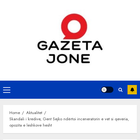
Skip
to
content
Primary
Menu
Home
Aktualitet
Skandali i kredive, Gent Sejko ndërtoi inceneratorin e vet si qeveria,
opozita e leshkove hesht