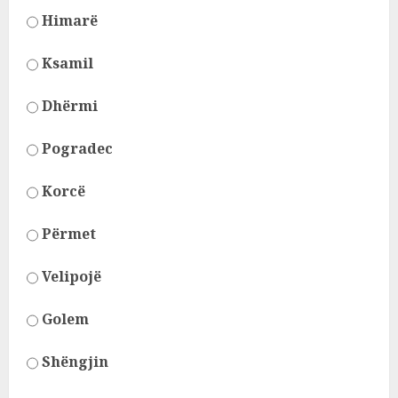
Himarë
Ksamil
Dhërmi
Pogradec
Korcë
Përmet
Velipojë
Golem
Shëngjin