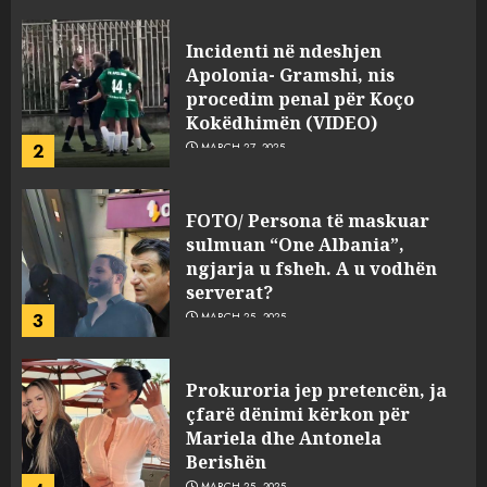
JULY 24, 2025
Incidenti në ndeshjen
Apolonia- Gramshi, nis
procedim penal për Koço
Kokëdhimën (VIDEO)
2
MARCH 27, 2025
FOTO/ Persona të maskuar
sulmuan “One Albania”,
ngjarja u fsheh. A u vodhën
serverat?
3
MARCH 25, 2025
Prokuroria jep pretencën, ja
çfarë dënimi kërkon për
Mariela dhe Antonela
Berishën
MARCH 25, 2025