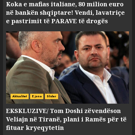
Koka e mafias italiane, 80 milion euro
në bankën shqiptare! Vendi, lavatriçe
e pastrimit të PARAVE të drogës
Aktualitet
E jona
Slider
EKSKLUZIVE/ Tom Doshi zëvendëson
Veliajn në Tiranë, plani i Ramës për të
fituar kryeqytetin