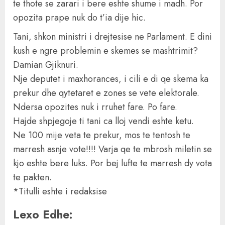
te thote se zarari i bere eshte shume i madh. Por
opozita prape nuk do t’ia dije hic.
Tani, shkon ministri i drejtesise ne Parlament. E dini
kush e ngre problemin e skemes se mashtrimit?
Damian Gjiknuri.
Nje deputet i maxhorances, i cili e di qe skema ka
prekur dhe qytetaret e zones se vete elektorale.
Ndersa opozites nuk i rruhet fare. Po fare.
Hajde shpjegoje ti tani ca lloj vendi eshte ketu.
Ne 100 mije veta te prekur, mos te tentosh te
marresh asnje vote!!!! Varja qe te mbrosh miletin se
kjo eshte bere luks. Por bej lufte te marresh dy vota
te pakten.
*Titulli eshte i redaksise
Lexo Edhe: