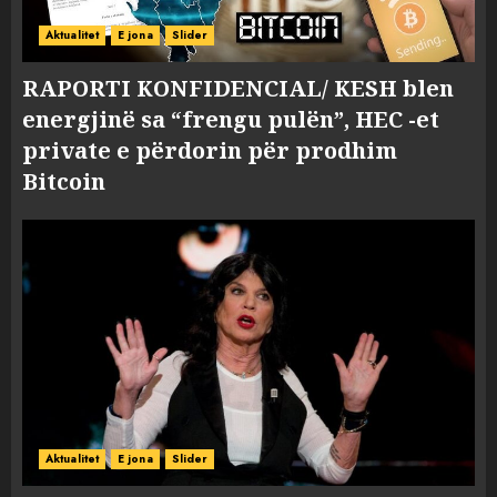
Aktualitet
E jona
Slider
RAPORTI KONFIDENCIAL/ KESH blen
energjinë sa “frengu pulën”, HEC -et
private e përdorin për prodhim
Bitcoin
Aktualitet
E jona
Slider