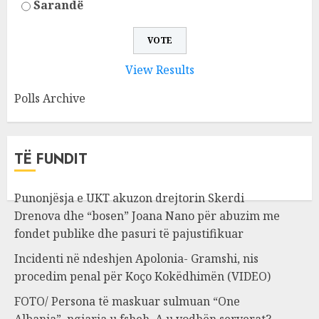
Sarandë
View Results
Polls Archive
TË FUNDIT
Punonjësja e UKT akuzon drejtorin Skerdi
Drenova dhe “bosen” Joana Nano për abuzim me
fondet publike dhe pasuri të pajustifikuar
Incidenti në ndeshjen Apolonia- Gramshi, nis
procedim penal për Koço Kokëdhimën (VIDEO)
FOTO/ Persona të maskuar sulmuan “One
Albania”, ngjarja u fsheh. A u vodhën serverat?