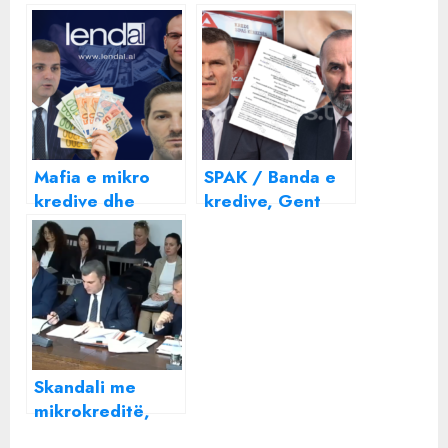
Mafia e mikro
SPAK / Banda e
kredive dhe
kredive, Gent
fajdexhinjtë në
Sejko drejt
aksion, pse hesht
burgut? Manja
Banka e
urdhër
Shqipërisë dhe
HIPOTEKËS: Na
lidhjet e
sillni pasuritë e
Guvernatorit
“MCA” dhe
Gent Sejko
“Final” dhe
Skandali me
urdhrat e 8
mikrokreditë,
përmbaruesve
Gent Sejko jep