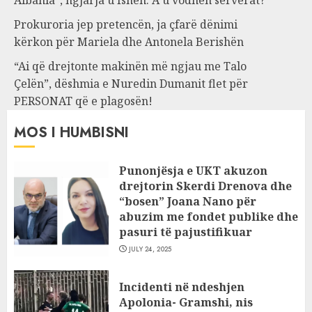
Prokuroria jep pretencën, ja çfarë dënimi
kërkon për Mariela dhe Antonela Berishën
“Ai që drejtonte makinën më ngjau me Talo
Çelën”, dëshmia e Nuredin Dumanit flet për
PERSONAT që e plagosën!
MOS I HUMBISNI
Punonjësja e UKT akuzon
drejtorin Skerdi Drenova dhe
“bosen” Joana Nano për
abuzim me fondet publike dhe
pasuri të pajustifikuar
JULY 24, 2025
Incidenti në ndeshjen
Apolonia- Gramshi, nis