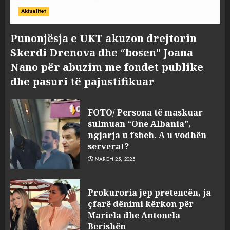
Aktualitet
Punonjësja e UKT akuzon drejtorin
Skerdi Drenova dhe “bosen” Joana
Nano për abuzim me fondet publike
dhe pasuri të pajustifikuar
FOTO/ Persona të maskuar
sulmuan “One Albania”,
ngjarja u fsheh. A u vodhën
serverat?
MARCH 25, 2025
Prokuroria jep pretencën, ja
çfarë dënimi kërkon për
Mariela dhe Antonela
Berishën