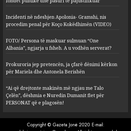
fondet publike dhe pasuri të pajustifikuar
2
MARCH 27, 2025
Incidenti në ndeshjen Apolonia- Gramshi, nis
procedim penal për Koço Kokëdhimën (VIDEO)
FOTO/ Persona të maskuar
sulmuan “One Albania”,
ngjarja u fsheh. A u vodhën
FOTO/ Persona të maskuar sulmuan “One
serverat?
Albania”, ngjarja u fsheh. A u vodhën serverat?
3
MARCH 25, 2025
Prokuroria jep pretencën, ja çfarë dënimi kërkon
Prokuroria jep pretencën, ja
për Mariela dhe Antonela Berishën
çfarë dënimi kërkon për
Mariela dhe Antonela
“Ai që drejtonte makinën më ngjau me Talo
Berishën
Çelën”, dëshmia e Nuredin Dumanit flet për
4
MARCH 25, 2025
PERSONAT që e plagosën!
“Ai që drejtonte makinën më
ngjau me Talo Çelën”,
Copyright © Gazeta Jonë 2020 E-mail:
dëshmia e Nuredin Dumanit