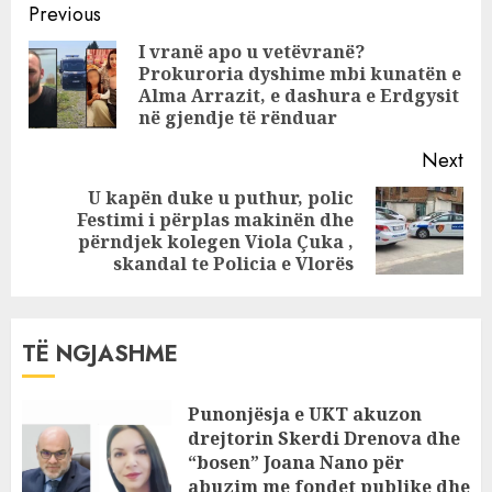
Continue
‘’llogari” para
Previous
deputetëve: Nuk
Reading
I vranë apo u vetëvranë?
jam kriminel
Prokuroria dyshime mbi kunatën e
Pre
Alma Arrazit, e dashura e Erdgysit
pos
në gjendje të rënduar
Next
U kapën duke u puthur, polic
Festimi i përplas makinën dhe
Next
përndjek kolegen Viola Çuka ,
post:
skandal te Policia e Vlorës
TË NGJASHME
Punonjësja e UKT akuzon
drejtorin Skerdi Drenova dhe
“bosen” Joana Nano për
abuzim me fondet publike dhe