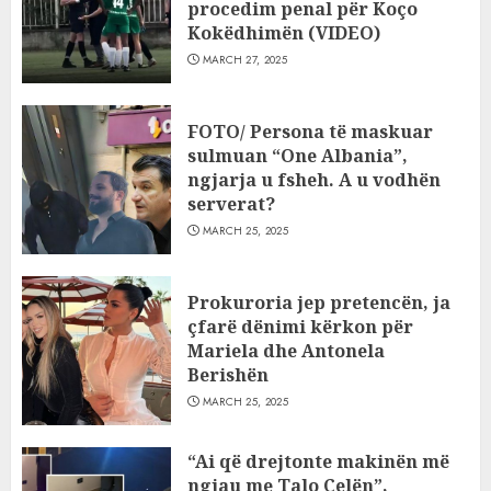
procedim penal për Koço
Kokëdhimën (VIDEO)
MARCH 27, 2025
FOTO/ Persona të maskuar
sulmuan “One Albania”,
ngjarja u fsheh. A u vodhën
serverat?
MARCH 25, 2025
Prokuroria jep pretencën, ja
çfarë dënimi kërkon për
Mariela dhe Antonela
Berishën
MARCH 25, 2025
“Ai që drejtonte makinën më
ngjau me Talo Çelën”,