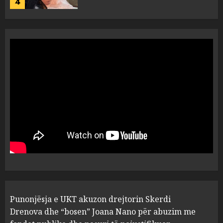
4
“Ai që drejtonte makinën më
ngjau me Talo Çelën”,
dëshmia e Nuredin Dumanit
flet për PERSONAT që e
plagosën!
5
MARCH 25, 2025
Punonjësja e UKT akuzon
drejtorin Skerdi Drenova dhe
“bosen” Joana Nano për
abuzim me fondet publike dhe
pasuri të pajustifikuar
1
JULY 24, 2025
Incidenti në ndeshjen
Punonjësja e UKT akuzon drejtorin Skerdi
Apolonia- Gramshi, nis
procedim penal për Koço
Drenova dhe “bosen” Joana Nano për abuzim me
Kokëdhimën (VIDEO)