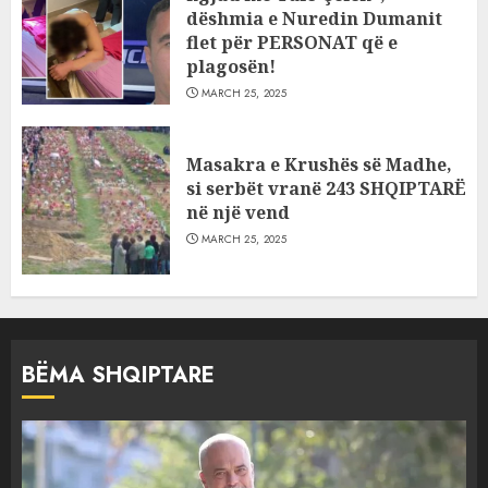
dëshmia e Nuredin Dumanit
flet për PERSONAT që e
plagosën!
MARCH 25, 2025
Masakra e Krushës së Madhe,
si serbët vranë 243 SHQIPTARË
në një vend
MARCH 25, 2025
BËMA SHQIPTARE