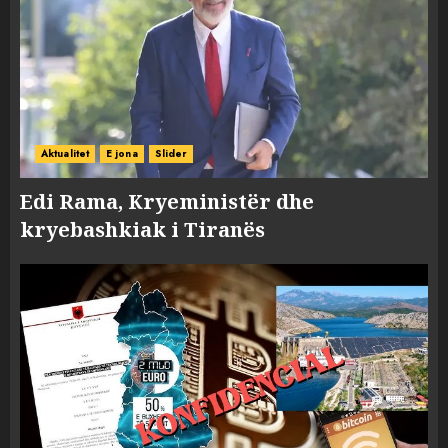
Aktualitet
E jona
Slider
Edi Rama, Kryeministër dhe
kryebashkiak i Tiranës