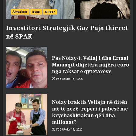
Aktualitet
Buzz
Slider
Investitori Strategjik Gaz Paja thirret
në SPAK
Pas Noizy-t, Veliaj i dha Ermal
Mamaqit dhjetëra mijëra euro
nga taksat e qytetarëve
FEBRUARY 18, 2025
FOTO/ Persona të maskuar
Noizy braktis Veliajn në ditën
sulmuan “One Albania”,
më të zezë, reperi i pabesë me
ngjarja u fsheh. A u vodhën
kryebashkiakun që i dha
serverat?
milionat?
3
MARCH 25, 2025
FEBRUARY 11, 2025