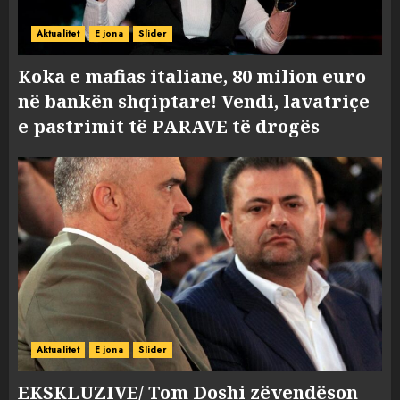
Aktualitet
E jona
Slider
Koka e mafias italiane, 80 milion euro
në bankën shqiptare! Vendi, lavatriçe
e pastrimit të PARAVE të drogës
Aktualitet
E jona
Slider
EKSKLUZIVE/ Tom Doshi zëvendëson