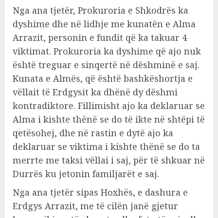
Nga ana tjetër, Prokuroria e Shkodrës ka
dyshime dhe në lidhje me kunatën e Alma
Arrazit, personin e fundit që ka takuar 4
viktimat. Prokuroria ka dyshime që ajo nuk
është treguar e sinqertë në dëshminë e saj.
Kunata e Almës, që është bashkëshortja e
vëllait të Erdgysit ka dhënë dy dëshmi
kontradiktore. Fillimisht ajo ka deklaruar se
Alma i kishte thënë se do të ikte në shtëpi të
qetësohej, dhe në rastin e dytë ajo ka
deklaruar se viktima i kishte thënë se do ta
merrte me taksi vëllai i saj, për të shkuar në
Durrës ku jetonin familjarët e saj.
Nga ana tjetër sipas Hoxhës, e dashura e
Erdgys Arrazit, me të cilën janë gjetur