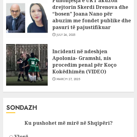
Punonjësja e UKT akuzon
drejtorin Skerdi Drenova dhe
“bosen” Joana Nano për
abuzim me fondet publike dhe
pasuri të pajustifikuar
JULY 24, 2025
Incidenti në ndeshjen
Apolonia- Gramshi, nis
procedim penal për Koço
Kokëdhimën (VIDEO)
MARCH 27, 2025
SONDAZH
Ku pushohet më mirë në Shqipëri?
Vlorë