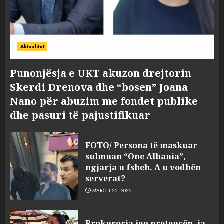
Aktualitet
Punonjësja e UKT akuzon drejtorin
Skerdi Drenova dhe “bosen” Joana
Nano për abuzim me fondet publike
dhe pasuri të pajustifikuar
FOTO/ Persona të maskuar
sulmuan “One Albania”,
ngjarja u fsheh. A u vodhën
serverat?
MARCH 25, 2025
Prokuroria jep pretencën, ja