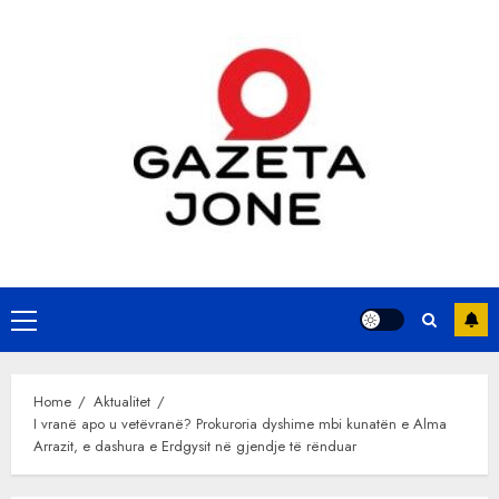
Skip
to
content
Primary
Menu
Home
Aktualitet
I vranë apo u vetëvranë? Prokuroria dyshime mbi kunatën e Alma
Arrazit, e dashura e Erdgysit në gjendje të rënduar