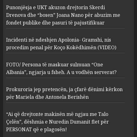
Incidenti në ndeshjen
Punonjësja e UKT akuzon drejtorin Skerdi
Apolonia- Gramshi, nis
procedim penal për Koço
Drenova dhe “bosen” Joana Nano për abuzim me
Kokëdhimën (VIDEO)
fondet publike dhe pasuri të pajustifikuar
2
MARCH 27, 2025
Incidenti në ndeshjen Apolonia- Gramshi, nis
procedim penal për Koço Kokëdhimën (VIDEO)
FOTO/ Persona të maskuar
sulmuan “One Albania”,
ngjarja u fsheh. A u vodhën
FOTO/ Persona të maskuar sulmuan “One
serverat?
Albania”, ngjarja u fsheh. A u vodhën serverat?
3
MARCH 25, 2025
Prokuroria jep pretencën, ja çfarë dënimi kërkon
Prokuroria jep pretencën, ja
për Mariela dhe Antonela Berishën
çfarë dënimi kërkon për
Mariela dhe Antonela
“Ai që drejtonte makinën më ngjau me Talo
Berishën
Çelën”, dëshmia e Nuredin Dumanit flet për
4
MARCH 25, 2025
PERSONAT që e plagosën!