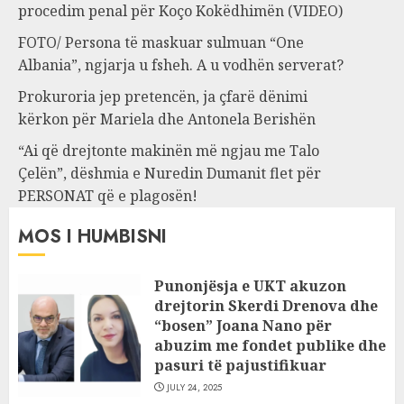
procedim penal për Koço Kokëdhimën (VIDEO)
FOTO/ Persona të maskuar sulmuan “One
Albania”, ngjarja u fsheh. A u vodhën serverat?
Prokuroria jep pretencën, ja çfarë dënimi
kërkon për Mariela dhe Antonela Berishën
“Ai që drejtonte makinën më ngjau me Talo
Çelën”, dëshmia e Nuredin Dumanit flet për
PERSONAT që e plagosën!
MOS I HUMBISNI
Punonjësja e UKT akuzon
drejtorin Skerdi Drenova dhe
“bosen” Joana Nano për
abuzim me fondet publike dhe
pasuri të pajustifikuar
JULY 24, 2025