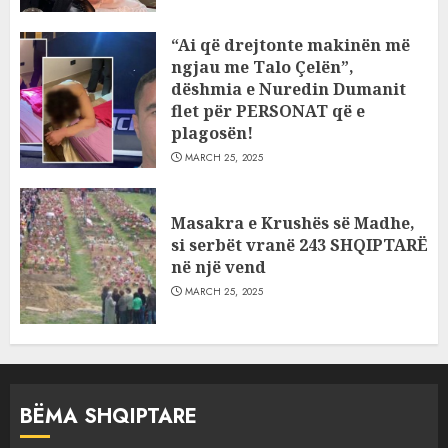
“Ai që drejtonte makinën më
ngjau me Talo Çelën”,
dëshmia e Nuredin Dumanit
flet për PERSONAT që e
plagosën!
MARCH 25, 2025
Masakra e Krushës së Madhe,
si serbët vranë 243 SHQIPTARË
në një vend
MARCH 25, 2025
BËMA SHQIPTARE