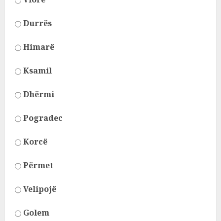
Durrës
Himarë
Ksamil
Dhërmi
Pogradec
Korcë
Përmet
Velipojë
Golem