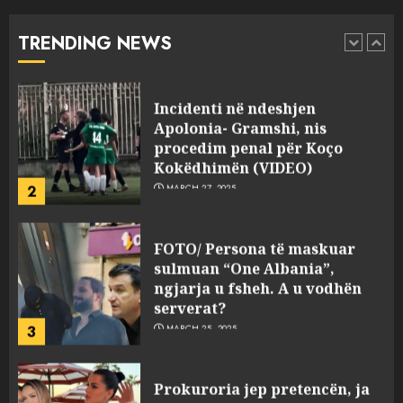
“bosen” Joana Nano për
abuzim me fondet publike dhe
TRENDING NEWS
pasuri të pajustifikuar
1
JULY 24, 2025
Incidenti në ndeshjen
Apolonia- Gramshi, nis
procedim penal për Koço
Kokëdhimën (VIDEO)
2
MARCH 27, 2025
FOTO/ Persona të maskuar
sulmuan “One Albania”,
ngjarja u fsheh. A u vodhën
serverat?
3
MARCH 25, 2025
Prokuroria jep pretencën, ja