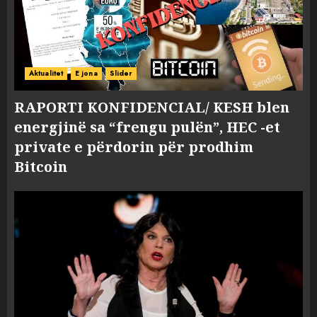
Aktualitet
E jona
Slider
RAPORTI KONFIDENCIAL/ KESH blen
energjinë sa “frengu pulën”, HEC -et
private e përdorin për prodhim
Bitcoin