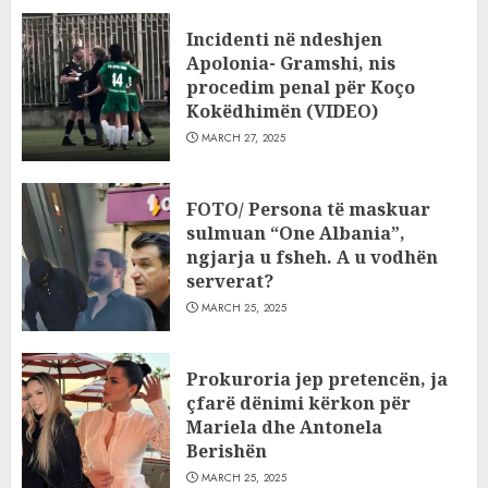
Incidenti në ndeshjen
Apolonia- Gramshi, nis
procedim penal për Koço
Kokëdhimën (VIDEO)
MARCH 27, 2025
FOTO/ Persona të maskuar
sulmuan “One Albania”,
ngjarja u fsheh. A u vodhën
serverat?
MARCH 25, 2025
Prokuroria jep pretencën, ja
çfarë dënimi kërkon për
Mariela dhe Antonela
Berishën
MARCH 25, 2025