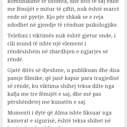
komunikime të shumta, dhe foto të saj edhe
me fëmijët e mitur të çiftit, nuk është marrë
ende në pyetje. Kjo për shkak se e reja
ndodhet në gjendje të rënduar psikologjike.
Telefoni i viktimës nuk është gjetur ende, i
cili mund të ishte një element i
rëndësishëm në zbardhjen e ngjarjes së
rëndë.
Gjatë ditës së djeshme, u publikuan dhe disa
pamje filmike, që janë kapur para tragjedisë
së rëndë, ku viktima shihej teksa dilte nga
kafja me tre fëmijët e saj, dhe më pas
përshëndetej me kunatën e saj.
Momenti i dytë që Alma ishte fiksuar nga
kamerat e sigurisë, është teksa shihet në