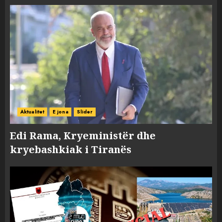
Aktualitet
E jona
Slider
Edi Rama, Kryeministër dhe
kryebashkiak i Tiranës