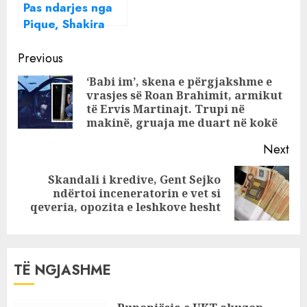
Pas ndarjes nga
Pique, Shakira
fotografohet në
Continue
gjëndje të
Previous
rënduar
Reading
‘Babi im’, skena e përgjakshme e
vrasjes së Roan Brahimit, armikut
Pre
të Ervis Martinajt. Trupi në
pos
makinë, gruaja me duart në kokë
Next
Skandali i kredive, Gent Sejko
Next
ndërtoi inceneratorin e vet si
post:
qeveria, opozita e leshkove hesht
TË NGJASHME