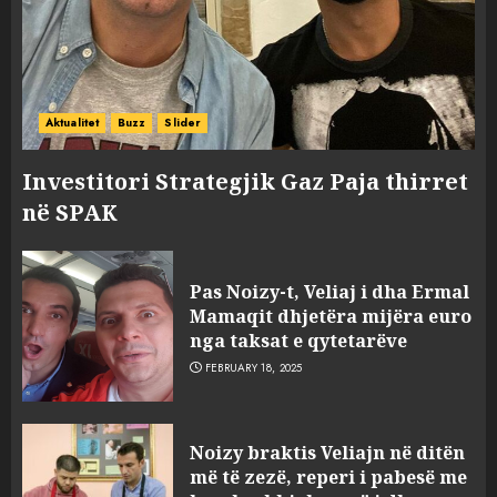
Aktualitet
Buzz
Slider
Investitori Strategjik Gaz Paja thirret
në SPAK
Pas Noizy-t, Veliaj i dha Ermal
Mamaqit dhjetëra mijëra euro
nga taksat e qytetarëve
FEBRUARY 18, 2025
FOTO/ Persona të maskuar
Noizy braktis Veliajn në ditën
sulmuan “One Albania”,
më të zezë, reperi i pabesë me
ngjarja u fsheh. A u vodhën