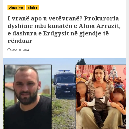
Aktualitet
Slider
I vranë apo u vetëvranë? Prokuroria
dyshime mbi kunatën e Alma Arrazit,
e dashura e Erdgysit në gjendje të
rënduar
MAY 10, 2024