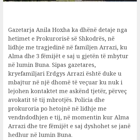
Gazetarja Anila Hoxha ka dhënë detaje nga
hetimet e Prokurorisë së Shkodrës, në
lidhje me tragjedinë në familjen Arrazi, ku
Alma dhe 3 fëmijët e saj u gjetën të mbytur
në lumin Buna. Sipas gazetares,
kryefamiljari Erdgys Arrazi është duke u
mbajtur në një dhomë të veçuar ku nuk i
lejohen kontaktet me askënd tjetër, përveç
avokatit të tij mbrotjës. Policia dhe
prokuroria po hetojnë në lidhje me
vendndodhjen e tij, në momentin kur Alma
Arrazi dhe tre fëmijët e saj dyshohet se janë
hedhur në lumin Buna.