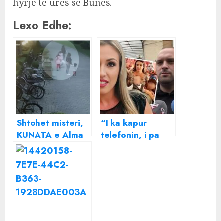
hyrje të urës së Bunës.
Lexo Edhe:
Shtohet misteri,
“I ka kapur
KUNATA e Alma
telefonin, i pa
Arrazit tregon
video me të
minutat e fundit
dashurën”, vëllai i
Alma Arrazit
tregon bisedën e
fundit me të
motrën!