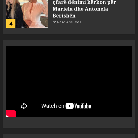
çfarë dënimi kërkon për
Mariela dhe Antonela
Berishën
4
MARCH 25, 2025
“Ai që drejtonte makinën më
ngjau me Talo Çelën”,
dëshmia e Nuredin Dumanit
flet për PERSONAT që e
plagosën!
5
MARCH 25, 2025
Punonjësja e UKT akuzon
drejtorin Skerdi Drenova dhe
“bosen” Joana Nano për
abuzim me fondet publike dhe
pasuri të pajustifikuar
1
JULY 24, 2025