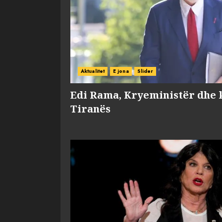
Aktualitet
E jona
Slider
Edi Rama, Kryeministër dhe 
Tiranës