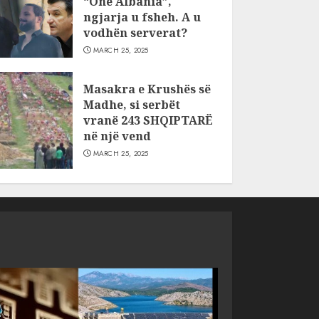
“One Albania”,
ngjarja u fsheh. A u
vodhën serverat?
MARCH 25, 2025
Masakra e Krushës së
Madhe, si serbët
vranë 243 SHQIPTARË
në një vend
MARCH 25, 2025