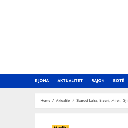
Skip
to
content
E JONA
AKTUALITET
RAJON
BOTË
Home
Aktualitet
Skarcot Lufra, Erzeni, Mireli, G
Aktualitet