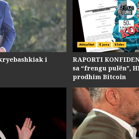
Aktualitet
E jona
Slider
kryebashkiak i
RAPORTI KONFIDENC
sa “frengu pulën”, H
prodhim Bitcoin