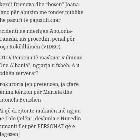
kerdi Drenova dhe “bosen” Joana
ano për abuzim me fondet publike
he pasuri të pajustifikuar
ncidenti në ndeshjen Apolonia-
ramshi, nis procedim penal për
oço Kokëdhimën (VIDEO)
OTO/ Persona të maskuar sulmuan
One Albania”, ngjarja u fsheh. A u
odhën serverat?
rokuroria jep pretencën, ja çfarë
ënimi kërkon për Mariela dhe
ntonela Berishën
Ai që drejtonte makinën më ngjau
e Talo Çelën”, dëshmia e Nuredin
umanit flet për PERSONAT që e
lagosën!