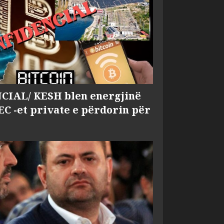
IAL/ KESH blen energjinë
EC -et private e përdorin për