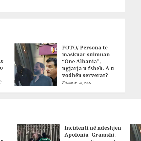
FOTO/ Persona të
maskuar sulmuan
he
“One Albania”,
o
ngjarja u fsheh. A u
vodhën serverat?
e
MARCH 25, 2025
Incidenti në ndeshjen
Apolonia- Gramshi,