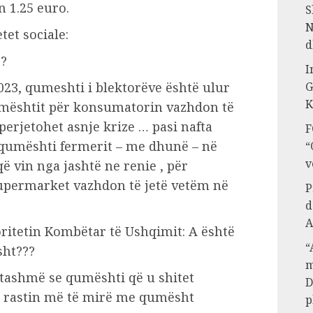
n 1.25 euro.
S
N
tet sociale:
d
!?
I
G
2023, qumeshti i blektorëve është ulur
K
qumështit për konsumatorin vazhdon të
 perjetohet asnje krize … pasi nafta
F
, qumështi fermerit – me dhunë – në
“
v
që vin nga jashtë ne renie , për
permarket vazhdon të jetë vetëm në
P
d
A
oritetin Kombëtar të Ushqimit: A është
“
sht???
m
 tashmë se qumështi që u shitet
D
 rastin më të mirë me qumësht
p