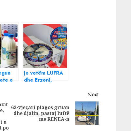
egun
Jo vetëm LUFRA
ete e
dhe Erzeni,
zbulohet djath
nis
bebe me vaj
Next
palme në Tiranë,
ozit
62-vjeçari plagos gruan
fra,
AKU tenton t’i
e,
Next
dhe djalin, pastaj luftë
 dhe
fshehë emrin!
Previous
post:
me RENEA-n
t e
post:
t po