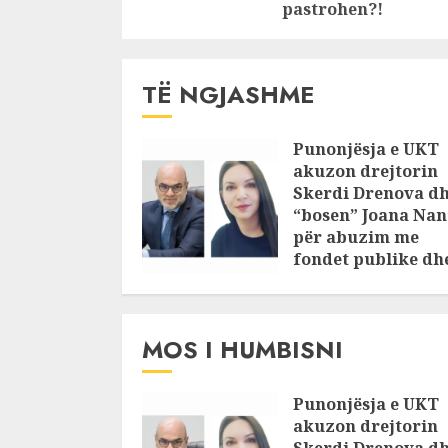
pastrohen?!
Gjirofarm, Mireli,
etj?!
TË NGJASHME
Punonjësja e UKT
akuzon drejtorin
Skerdi Drenova d
“bosen” Joana Nan
për abuzim me
fondet publike dh
pasuri të
pajustifikuar
JULY 24, 2025
MOS I HUMBISNI
Punonjësja e UKT
akuzon drejtorin