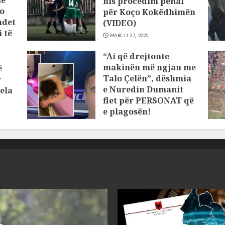
he
nis procedim penal
o
për Koço Kokëdhimën
ndet
(VIDEO)
 të
MARCH 27, 2025
“Ai që drejtonte
makinën më ngjau me
ë
Talo Çelën”, dëshmia
r
e Nuredin Dumanit
ela
flet për PERSONAT që
e plagosën!
MARCH 25, 2025