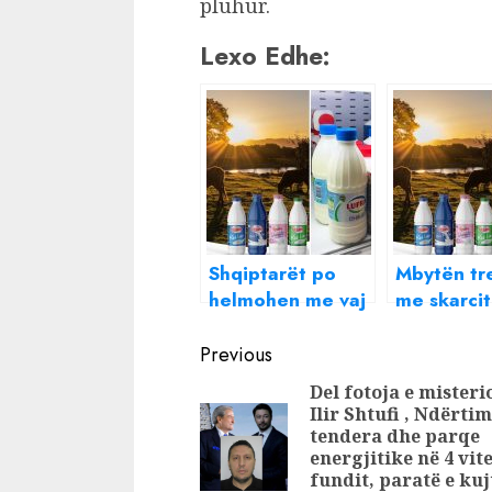
pluhur.
Lexo Edhe:
Shqiptarët po
Mbytën tr
helmohen me vaj
me skarcit
palme dhe
çmime të
Continue
qumësht pluhur,
frikshme, 
Previous
fermerët
hetimi për
Reading
Del fotoja e misteri
falimentojnë, pse
Erzeni, Lu
Ilir Shtufi , Ndërtim
AKU nuk heton
Gjirofarm
tendera dhe parqe
kompanitë Lufra,
Shaka
energjitike në 4 vite
fundit, paratë e kuj
Erzeni,