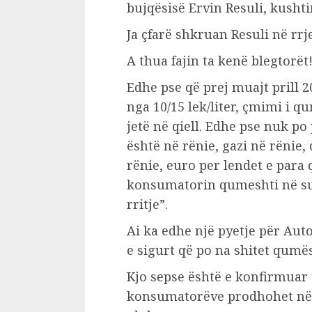
bujqësisë Ervin Resuli, kushti
Ja çfarë shkruan Resuli në rrje
A thua fajin ta kenë blegtorët
Edhe pse që prej muajt prill 
nga 10/15 lek/liter, çmimi i 
jetë në qiell. Edhe pse nuk po
është në rënie, gazi në rënie
rënie, euro per lendet e para 
konsumatorin qumeshti në su
rritje”.
Ai ka edhe një pyetje për Aut
e sigurt që po na shitet qumë
Kjo sepse është e konfirmuar
konsumatorëve prodhohet në