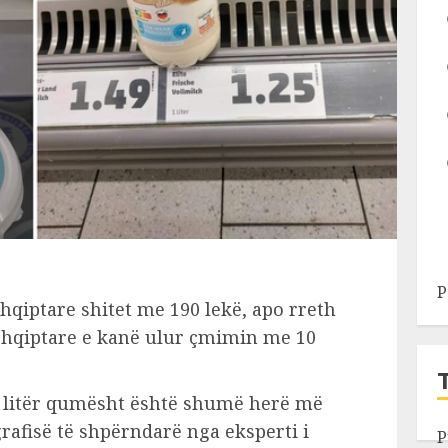
P
qiptare shitet me 190 lekë, apo rreth
 shqiptare e kanë ulur çmimin me 10
ë litër qumësht është shumë herë më
ografisë të shpërndarë nga eksperti i
P