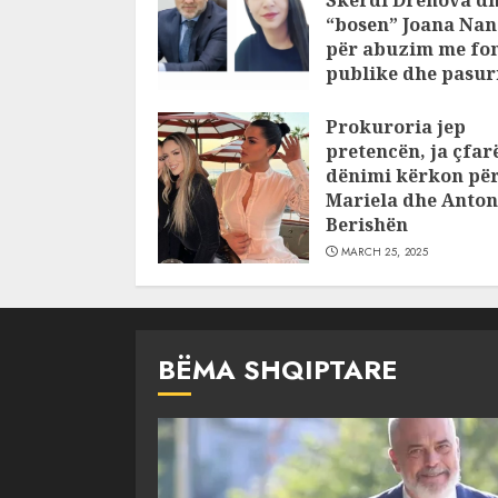
Skerdi Drenova d
“bosen” Joana Nan
për abuzim me fo
publike dhe pasuri
pajustifikuar
Prokuroria jep
JULY 24, 2025
pretencën, ja çfar
dënimi kërkon pë
Mariela dhe Anton
Berishën
MARCH 25, 2025
BËMA SHQIPTARE