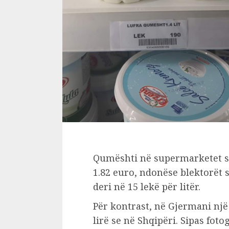
Qumështi në supermarketet sh
1.82 euro, ndonëse blektorët
deri në 15 lekë për litër.
Për kontrast, në Gjermani nj
lirë se në Shqipëri. Sipas fot