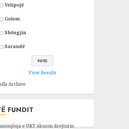
Velipojë
Golem
Shëngjin
Sarandë
View Results
olls Archive
TË FUNDIT
unonjësja e UKT akuzon drejtorin