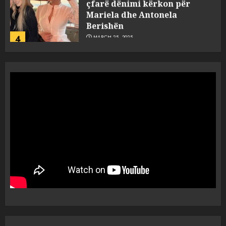
Mariela dhe Antonela
Berishën
4
MARCH 25, 2025
“Ai që drejtonte makinën më
ngjau me Talo Çelën”,
dëshmia e Nuredin Dumanit
flet për PERSONAT që e
plagosën!
5
MARCH 25, 2025
Punonjësja e UKT akuzon
drejtorin Skerdi Drenova dhe
“bosen” Joana Nano për
abuzim me fondet publike dhe
pasuri të pajustifikuar
1
JULY 24, 2025
Incidenti në ndeshjen