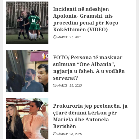
Incidenti në ndeshjen
Apolonia- Gramshi, nis
procedim penal për Koço
Kokëdhimën (VIDEO)
MARCH 27, 2025
FOTO/ Persona të maskuar
sulmuan “One Albania”,
ngjarja u fsheh. A u vodhën
serverat?
MARCH 25, 2025
Prokuroria jep pretencën, ja
çfarë dënimi kërkon për
Mariela dhe Antonela
Berishën
MARCH 25, 2025