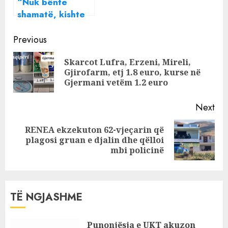
“Nuk bënte
shamatë, kishte
shqetësime me
Continue
djalin”, flasin
Previous
fqinjët e Ramiz
Reading
Skarcot Lufra, Erzeni, Mireli,
Muçollarit që
Pre
Gjirofarm, etj 1.8 euro, kurse në
plagosi gruan
pos
Gjermani vetëm 1.2 euro
dhe djalin
Next
RENEA ekzekuton 62-vjeçarin që
Next
plagosi gruan e djalin dhe qëlloi
post:
mbi policinë
TË NGJASHME
Punonjësja e UKT akuzon