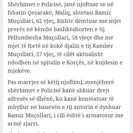
Shërbimet e Policisë, janë njoftuar se në
fshatin Qesarakë, Maliq, shtetasi Ramiz
Muçollari, 62 vjeç, kishte dëmtuar me mjet
prerës në këmbë bashkëshorten e tij
Pëllumbesha Muçollari, 58 vjeçe dhe me
mjet të fortë në kokë djalin e tij Kamber
Muçollari, 27 vjeç, të cilët aktualisht
ndodhen në spitalin e Korçës, në kujdesin e
mjekëve.
Pas marrjes së këtij njoftimi, menjëherë
shërbimet e Policisë kanë shkuar drejt
adresës së dhënë, ku kanë konstatuar të
mbyllur në banesën e tij autorin e dyshuar
Ramiz Muçollari, i cili është i armatosur me
armë zjarri.