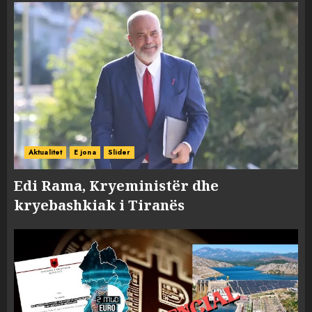
Aktualitet
E jona
Slider
Edi Rama, Kryeministër dhe
kryebashkiak i Tiranës