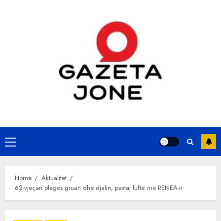
Skip
to
content
Primary
Menu
Home
Aktualitet
62-vjeçari plagos gruan dhe djalin, pastaj luftë me RENEA-n