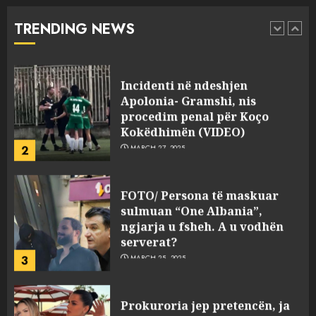
abuzim me fondet publike dhe
TRENDING NEWS
pasuri të pajustifikuar
1
JULY 24, 2025
Incidenti në ndeshjen
Apolonia- Gramshi, nis
procedim penal për Koço
Kokëdhimën (VIDEO)
2
MARCH 27, 2025
FOTO/ Persona të maskuar
sulmuan “One Albania”,
ngjarja u fsheh. A u vodhën
serverat?
3
MARCH 25, 2025
Prokuroria jep pretencën, ja
çfarë dënimi kërkon për