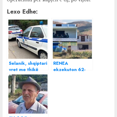
Lexo Edhe:
Selanik, shqiptari
RENEA
vret me thikë
ekzekuton 62-
gruan dhe plagos
vjeçarin që
djalin që tentoi
plagosi gruan e
ta ndalonte
djalin dhe qëlloi
mbi policinë