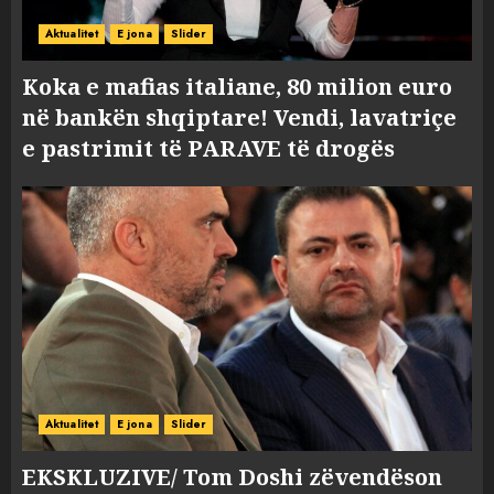
Aktualitet
E jona
Slider
Koka e mafias italiane, 80 milion euro
në bankën shqiptare! Vendi, lavatriçe
e pastrimit të PARAVE të drogës
Aktualitet
E jona
Slider
EKSKLUZIVE/ Tom Doshi zëvendëson