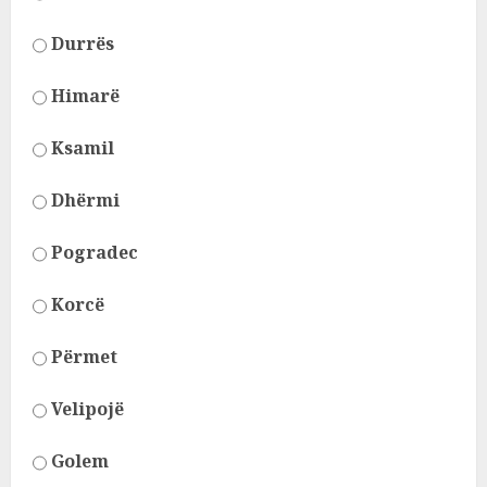
Durrës
Himarë
Ksamil
Dhërmi
Pogradec
Korcë
Përmet
Velipojë
Golem