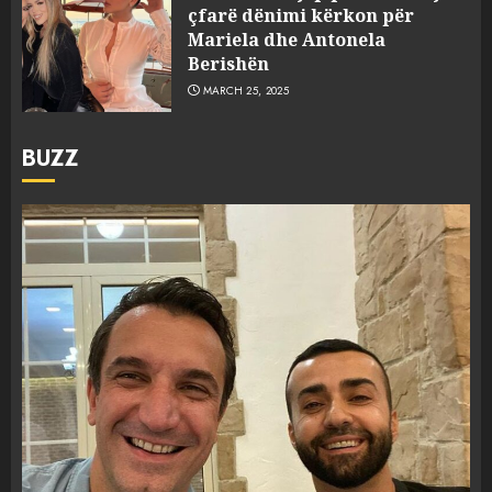
çfarë dënimi kërkon për
Mariela dhe Antonela
Berishën
MARCH 25, 2025
BUZZ