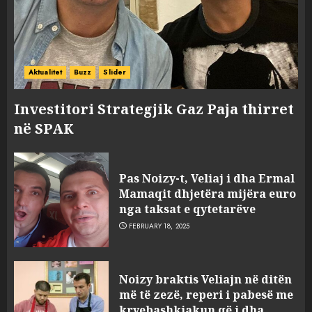
Aktualitet
Buzz
Slider
Investitori Strategjik Gaz Paja thirret
në SPAK
Pas Noizy-t, Veliaj i dha Ermal
Mamaqit dhjetëra mijëra euro
nga taksat e qytetarëve
FEBRUARY 18, 2025
FOTO/ Persona të maskuar
Noizy braktis Veliajn në ditën
sulmuan “One Albania”,
më të zezë, reperi i pabesë me
ngjarja u fsheh. A u vodhën
kryebashkiakun që i dha