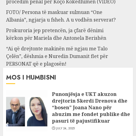
procedim penal për Koço Kokëdhimën (VIDEO)
FOTO/ Persona të maskuar sulmuan “One
Albania”, ngjarja u fsheh. A u vodhën serverat?
Prokuroria jep pretencën, ja çfarë dënimi
kërkon për Mariela dhe Antonela Berishën
“Ai që drejtonte makinën më ngjau me Talo
Çelën”, dëshmia e Nuredin Dumanit flet për
PERSONAT që e plagosën!
MOS I HUMBISNI
Punonjësja e UKT akuzon
drejtorin Skerdi Drenova dhe
“bosen” Joana Nano për
abuzim me fondet publike dhe
pasuri të pajustifikuar
JULY 24, 2025