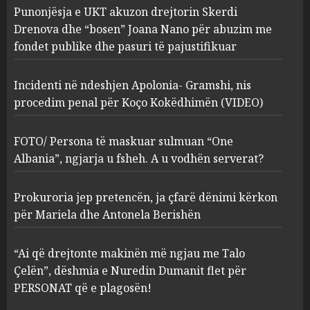
Punonjësja e UKT akuzon drejtorin Skerdi
Apolonia- Gramshi, nis
procedim penal për Koço
Drenova dhe “bosen” Joana Nano për abuzim me
Kokëdhimën (VIDEO)
fondet publike dhe pasuri të pajustifikuar
2
MARCH 27, 2025
Incidenti në ndeshjen Apolonia- Gramshi, nis
procedim penal për Koço Kokëdhimën (VIDEO)
FOTO/ Persona të maskuar
sulmuan “One Albania”,
ngjarja u fsheh. A u vodhën
FOTO/ Persona të maskuar sulmuan “One
serverat?
Albania”, ngjarja u fsheh. A u vodhën serverat?
3
MARCH 25, 2025
Prokuroria jep pretencën, ja çfarë dënimi kërkon
Prokuroria jep pretencën, ja
për Mariela dhe Antonela Berishën
çfarë dënimi kërkon për
Mariela dhe Antonela
“Ai që drejtonte makinën më ngjau me Talo
Berishën
Çelën”, dëshmia e Nuredin Dumanit flet për
4
MARCH 25, 2025
PERSONAT që e plagosën!