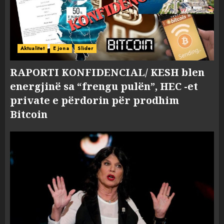
Aktualitet
E jona
Slider
RAPORTI KONFIDENCIAL/ KESH blen
energjinë sa “frengu pulën”, HEC -et
private e përdorin për prodhim
Bitcoin