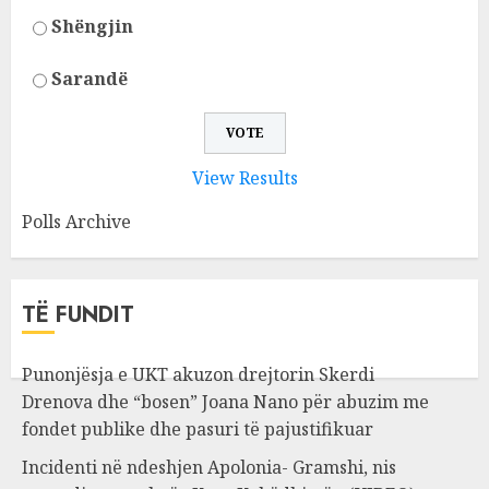
Shëngjin
Sarandë
View Results
Polls Archive
TË FUNDIT
Punonjësja e UKT akuzon drejtorin Skerdi
Drenova dhe “bosen” Joana Nano për abuzim me
fondet publike dhe pasuri të pajustifikuar
Incidenti në ndeshjen Apolonia- Gramshi, nis