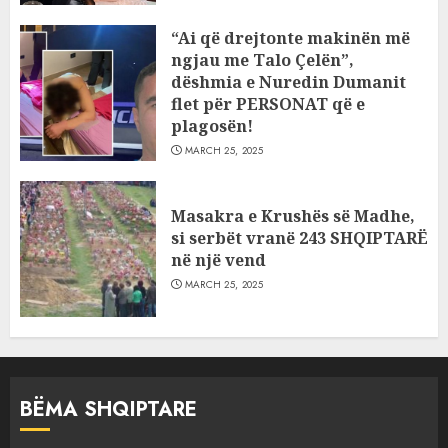
“Ai që drejtonte makinën më
ngjau me Talo Çelën”,
dëshmia e Nuredin Dumanit
flet për PERSONAT që e
plagosën!
MARCH 25, 2025
Masakra e Krushës së Madhe,
si serbët vranë 243 SHQIPTARË
në një vend
MARCH 25, 2025
BËMA SHQIPTARE