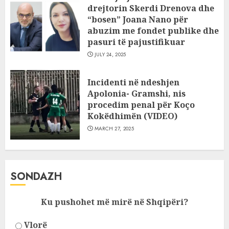
drejtorin Skerdi Drenova dhe
“bosen” Joana Nano për
abuzim me fondet publike dhe
pasuri të pajustifikuar
JULY 24, 2025
Incidenti në ndeshjen
Apolonia- Gramshi, nis
procedim penal për Koço
Kokëdhimën (VIDEO)
MARCH 27, 2025
SONDAZH
Ku pushohet më mirë në Shqipëri?
Vlorë