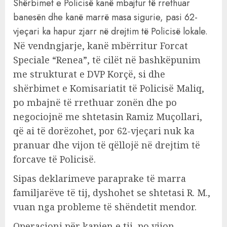
Shërbimet e Policisë kanë mbajtur të rrethuar
banesën dhe kanë marrë masa sigurie, pasi 62-
vjeçari ka hapur zjarr në drejtim të Policisë lokale.
Në vendngjarje, kanë mbërritur Forcat
Speciale “Renea”, të cilët në bashkëpunim
me strukturat e DVP Korçë, si dhe
shërbimet e Komisariatit të Policisë Maliq,
po mbajnë të rrethuar zonën dhe po
negociojnë me shtetasin Ramiz Muçollari,
që ai të dorëzohet, por 62-vjeçari nuk ka
pranuar dhe vijon të qëllojë në drejtim të
forcave të Policisë.
Sipas deklarimeve paraprake të marra
familjarëve të tij, dyshohet se shtetasi R. M.,
vuan nga probleme të shëndetit mendor.
Operacioni për kapjen e tij, po vijon.