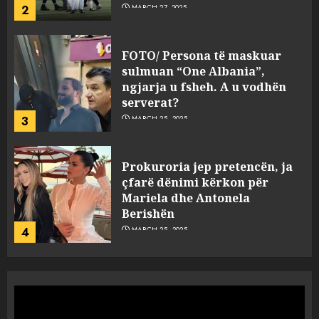
2
MARCH 27, 2025
FOTO/ Persona të maskuar
sulmuan “One Albania”,
ngjarja u fsheh. A u vodhën
serverat?
3
MARCH 25, 2025
Prokuroria jep pretencën, ja
çfarë dënimi kërkon për
Mariela dhe Antonela
Berishën
4
MARCH 25, 2025
“Ai që drejtonte makinën më
ngjau me Talo Çelën”,
dëshmia e Nuredin Dumanit