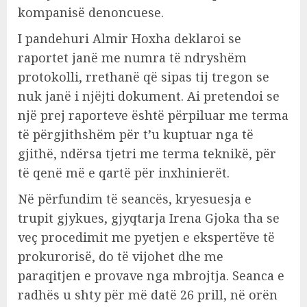
kompanisë denoncuese.
I pandehuri Almir Hoxha deklaroi se
raportet janë me numra të ndryshëm
protokolli, rrethanë që sipas tij tregon se
nuk janë i njëjti dokument. Ai pretendoi se
një prej raporteve është përpiluar me terma
të përgjithshëm për t’u kuptuar nga të
gjithë, ndërsa tjetri me terma teknikë, për
të qenë më e qartë për inxhinierët.
Në përfundim të seancës, kryesuesja e
trupit gjykues, gjyqtarja Irena Gjoka tha se
veç procedimit me pyetjen e ekspertëve të
prokurorisë, do të vijohet dhe me
paraqitjen e provave nga mbrojtja. Seanca e
radhës u shty për më datë 26 prill, në orën