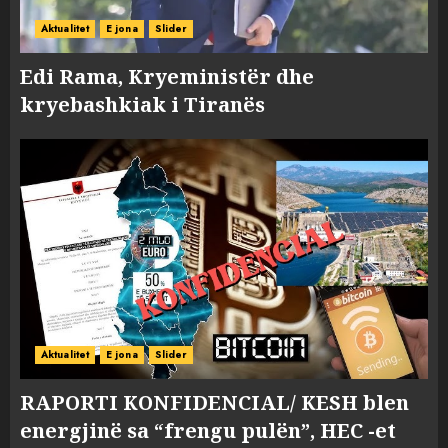
Aktualitet
E jona
Slider
Edi Rama, Kryeministër dhe
kryebashkiak i Tiranës
Aktualitet
E jona
Slider
RAPORTI KONFIDENCIAL/ KESH blen
energjinë sa “frengu pulën”, HEC -et