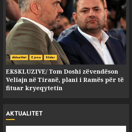
Aktualitet
E jona
Slider
EKSKLUZIVE/ Tom Doshi zëvendëson
Veliajn në Tiranë, plani i Ramës për të
fituar kryeqytetin
AKTUALITET