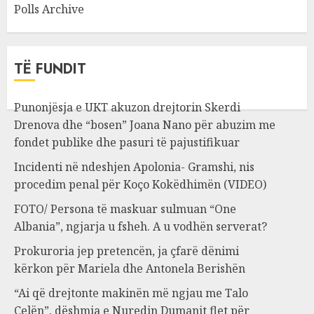
Polls Archive
TË FUNDIT
Punonjësja e UKT akuzon drejtorin Skerdi
Drenova dhe “bosen” Joana Nano për abuzim me
fondet publike dhe pasuri të pajustifikuar
Incidenti në ndeshjen Apolonia- Gramshi, nis
procedim penal për Koço Kokëdhimën (VIDEO)
FOTO/ Persona të maskuar sulmuan “One
Albania”, ngjarja u fsheh. A u vodhën serverat?
Prokuroria jep pretencën, ja çfarë dënimi
kërkon për Mariela dhe Antonela Berishën
“Ai që drejtonte makinën më ngjau me Talo
Çelën”, dëshmia e Nuredin Dumanit flet për