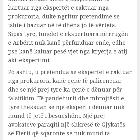
hartuar nga ekspertët e caktuar nga
prokuroria, duke ngritur pretendime se
ishte i bazuar në të dhëna jo të vërteta.
Sipas tyre, tunelet e ekspertuara në rrugën
e Arbërit nuk kanë përfunduar ende, edhe
pse kanë kaluar pesë vjet nga kryerja e atij
akt-ekspertimi.
Po ashtu, u pretendua se ekspertët e caktuar
nga prokuroria kanë qenë të palicencuar
dhe se një prej tyre ka qenë e dënuar për
falsifikim. Të pandehurit dhe mbrojtësit e
tyre theksuan se një ekspert i dënuar nuk
mund të jetë i besueshëm. Një prej
avokateve paraqiti një shkresë të Gjykatës
së Fierit që sqaronte se nuk mund ta