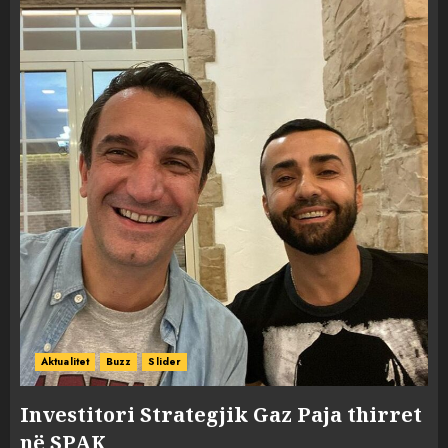
Aktualitet
Buzz
Slider
Investitori Strategjik Gaz Paja thirret
në SPAK