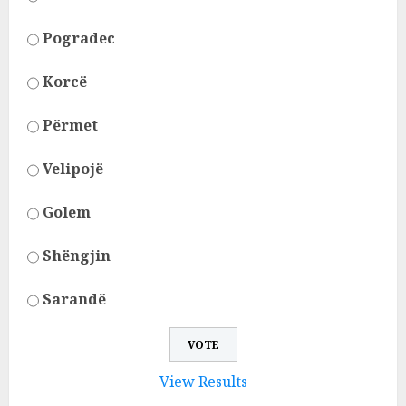
Pogradec
Korcë
Përmet
Velipojë
Golem
Shëngjin
Sarandë
View Results