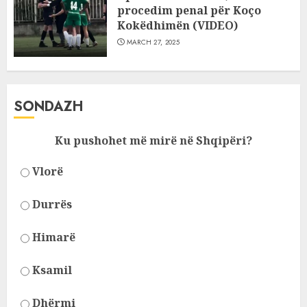
procedim penal për Koço
Kokëdhimën (VIDEO)
MARCH 27, 2025
SONDAZH
Ku pushohet më mirë në Shqipëri?
Vlorë
Durrës
Himarë
Ksamil
Dhërmi