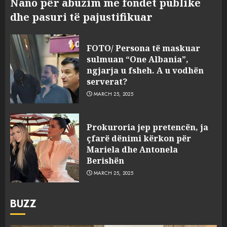
Nano për abuzim me fondet publike
dhe pasuri të pajustifikuar
FOTO/ Persona të maskuar
sulmuan “One Albania”,
ngjarja u fsheh. A u vodhën
serverat?
MARCH 25, 2025
Prokuroria jep pretencën, ja
çfarë dënimi kërkon për
Mariela dhe Antonela
Berishën
MARCH 25, 2025
BUZZ