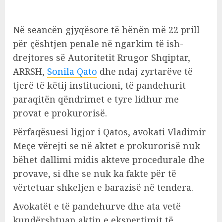
Në seancën gjyqësore të hënën më 22 prill
për çështjen penale në ngarkim të ish-
drejtores së Autoritetit Rrugor Shqiptar,
ARRSH,
Sonila Qato
dhe ndaj zyrtarëve të
tjerë të këtij institucioni, të pandehurit
paraqitën qëndrimet e tyre lidhur me
provat e prokurorisë.
Përfaqësuesi ligjor i Qatos, avokati Vladimir
Meçe vërejti se në aktet e prokurorisë nuk
bëhet dallimi midis akteve procedurale dhe
provave, si dhe se nuk ka fakte për të
vërtetuar shkeljen e barazisë në tendera.
Avokatët e të pandehurve dhe ata vetë
kundërshtuan aktin e ekspertimit të