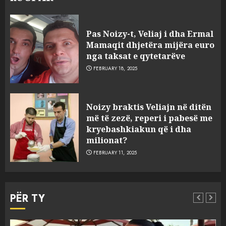
Pas Noizy-t, Veliaj i dha Ermal
Mamaqit dhjetëra mijëra euro
nga taksat e qytetarëve
FEBRUARY 18, 2025
FOTO/ Persona të maskuar
Noizy braktis Veliajn në ditën
sulmuan “One Albania”,
më të zezë, reperi i pabesë me
ngjarja u fsheh. A u vodhën
kryebashkiakun që i dha
serverat?
milionat?
3
MARCH 25, 2025
FEBRUARY 11, 2025
Prokuroria jep pretencën, ja
çfarë dënimi kërkon për
PËR TY
Mariela dhe Antonela
Berishën
4
MARCH 25, 2025