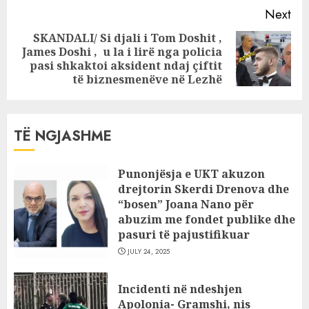
Next
SKANDALI/ Si djali i Tom Doshit ,
James Doshi , u la i lirë nga policia
Next
pasi shkaktoi aksident ndaj çiftit
post:
të biznesmenëve në Lezhë
TË NGJASHME
Punonjësja e UKT akuzon
drejtorin Skerdi Drenova dhe
“bosen” Joana Nano për
abuzim me fondet publike dhe
pasuri të pajustifikuar
JULY 24, 2025
Incidenti në ndeshjen
Apolonia- Gramshi, nis