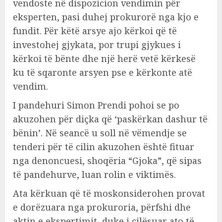
vendoste në dispozicion vendimin për
eksperten, pasi duhej prokurorë nga kjo e
fundit. Për këtë arsye ajo kërkoi që të
investohej gjykata, por trupi gjykues i
kërkoi të bënte dhe një herë vetë kërkesë
ku të sqaronte arsyen pse e kërkonte atë
vendim.
I pandehuri Simon Prendi pohoi se po
akuzohen për diçka që ‘paskërkan dashur të
bënin’. Në seancë u soll në vëmendje se
tenderi për të cilin akuzohen është fituar
nga denoncuesi, shoqëria “Gjoka”, që sipas
të pandehurve, luan rolin e viktimës.
Ata kërkuan që të moskonsiderohen provat
e dorëzuara nga prokuroria, përfshi dhe
aktin e ekspertimit, duke i cilësuar ato të