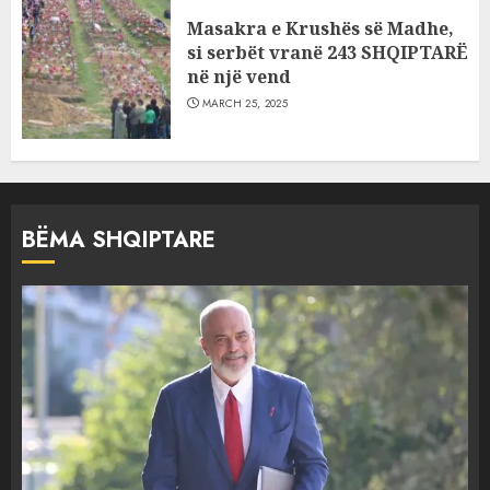
Masakra e Krushës së Madhe,
si serbët vranë 243 SHQIPTARË
në një vend
MARCH 25, 2025
BËMA SHQIPTARE