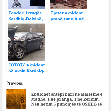
Tenderi i rrugës
Tjetër aksident
Kardhiq-Delvinë,
pranë tunelit në
nis seanca për
aksin Kardhiq-
ish-drejtoreshën
Delvinë
e ARRSH-së,
Sonila Qato.
Prezent dhe
biznesmeni Rrok
Gjoka
FOTOT/ Aksident
në aksin Kardhiq-
Delvinë,
Continue
përplasen dy
Previous
automjete, shkak
Reading
Zbulohet shtëpi bari në Malësinë e
dyshohet…
Pre
Madhe, 1 në pranga, 1 në kërkim.
pos
Nën hetim 5 punonjës të OSHEE-së