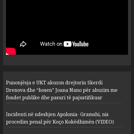
flet për PERSONAT që e
plagosën!
5
MARCH 25, 2025
Punonjësja e UKT akuzon
drejtorin Skerdi Drenova dhe
“bosen” Joana Nano për
abuzim me fondet publike dhe
pasuri të pajustifikuar
1
JULY 24, 2025
Incidenti në ndeshjen
Punonjësja e UKT akuzon drejtorin Skerdi
Apolonia- Gramshi, nis
procedim penal për Koço
Drenova dhe “bosen” Joana Nano për abuzim me
Kokëdhimën (VIDEO)
fondet publike dhe pasuri të pajustifikuar
2
MARCH 27, 2025
Incidenti në ndeshjen Apolonia- Gramshi, nis
procedim penal për Koço Kokëdhimën (VIDEO)
FOTO/ Persona të maskuar
sulmuan “One Albania”,