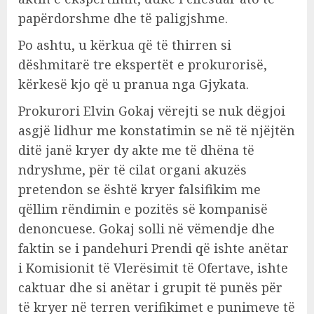
papërdorshme dhe të paligjshme.
Po ashtu, u kërkua që të thirren si
dëshmitarë tre ekspertët e prokurorisë,
kërkesë kjo që u pranua nga Gjykata.
Prokurori Elvin Gokaj vërejti se nuk dëgjoi
asgjë lidhur me konstatimin se në të njëjtën
ditë janë kryer dy akte me të dhëna të
ndryshme, për të cilat organi akuzës
pretendon se është kryer falsifikim me
qëllim rëndimin e pozitës së kompanisë
denoncuese. Gokaj solli në vëmendje dhe
faktin se i pandehuri Prendi që ishte anëtar
i Komisionit të Vlerësimit të Ofertave, ishte
caktuar dhe si anëtar i grupit të punës për
të kryer në terren verifikimet e punimeve të