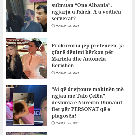
sulmuan “One Albania”,
ngjarja u fsheh. A u vodhën
serverat?
MARCH 25, 2025
Prokuroria jep pretencën, ja
çfarë dënimi kërkon për
Mariela dhe Antonela
Berishën
MARCH 25, 2025
“Ai që drejtonte makinën më
ngjau me Talo Çelën”,
dëshmia e Nuredin Dumanit
flet për PERSONAT që e
plagosën!
MARCH 25, 2025