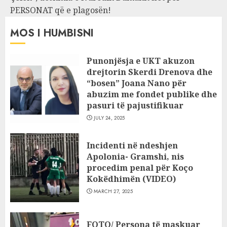
PERSONAT që e plagosën!
MOS I HUMBISNI
Punonjësja e UKT akuzon
drejtorin Skerdi Drenova dhe
“bosen” Joana Nano për
abuzim me fondet publike dhe
pasuri të pajustifikuar
JULY 24, 2025
Incidenti në ndeshjen
Apolonia- Gramshi, nis
procedim penal për Koço
Kokëdhimën (VIDEO)
MARCH 27, 2025
FOTO/ Persona të maskuar