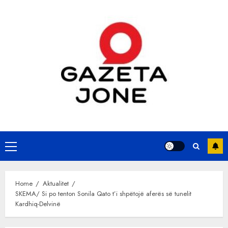
Skip
to
content
Primary
Menu
Home
Aktualitet
SKEMA/ Si po tenton Sonila Qato t’i shpëtojë aferës së tunelit
Kardhiq-Delvinë