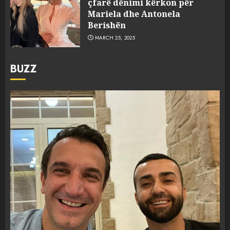
çfarë dënimi kërkon për
Mariela dhe Antonela
Berishën
MARCH 25, 2025
BUZZ
FOTO/ Persona të maskuar
sulmuan “One Albania”,
ngjarja u fsheh. A u vodhën
serverat?
3
MARCH 25, 2025