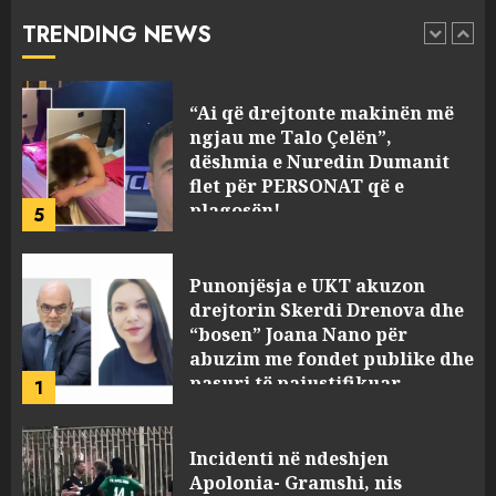
Berishën
TRENDING NEWS
4
MARCH 25, 2025
“Ai që drejtonte makinën më
ngjau me Talo Çelën”,
dëshmia e Nuredin Dumanit
flet për PERSONAT që e
plagosën!
5
MARCH 25, 2025
Punonjësja e UKT akuzon
drejtorin Skerdi Drenova dhe
“bosen” Joana Nano për
abuzim me fondet publike dhe
pasuri të pajustifikuar
1
JULY 24, 2025
Incidenti në ndeshjen
Apolonia- Gramshi, nis