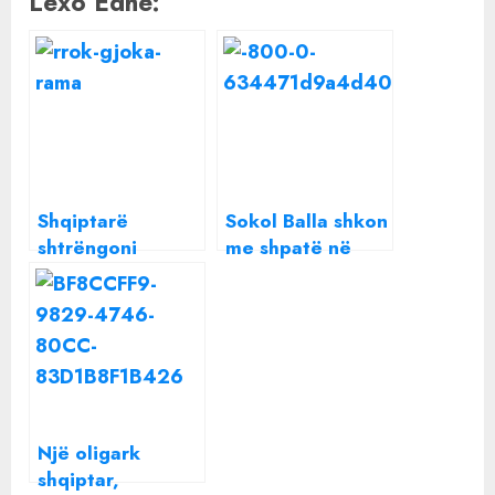
Lexo Edhe:
Shqiptarë
Sokol Balla shkon
shtrëngoni
me shpatë në
b*thën! Pse i
dorë te ABC
“këputi” Rama
News, dy
tre televizione në
largimet e BIG
katër muaj.
pas prezantimit
Tritoli i Fanes dhe
të sotëm
telenovela Abc
News
Një oligark
shqiptar,