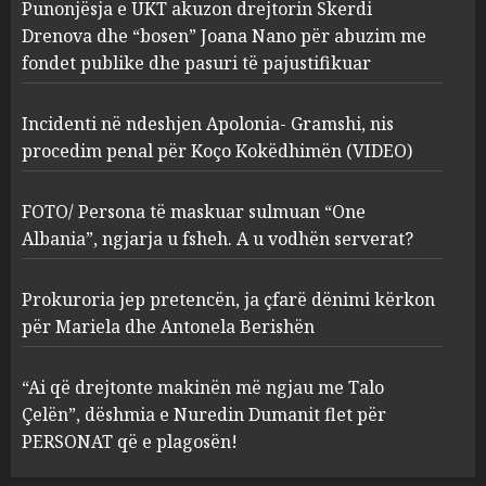
Punonjësja e UKT akuzon drejtorin Skerdi
ngjau me Talo Çelën”,
dëshmia e Nuredin Dumanit
Drenova dhe “bosen” Joana Nano për abuzim me
flet për PERSONAT që e
fondet publike dhe pasuri të pajustifikuar
plagosën!
5
MARCH 25, 2025
Incidenti në ndeshjen Apolonia- Gramshi, nis
procedim penal për Koço Kokëdhimën (VIDEO)
FOTO/ Persona të maskuar sulmuan “One
Albania”, ngjarja u fsheh. A u vodhën serverat?
Prokuroria jep pretencën, ja çfarë dënimi kërkon
për Mariela dhe Antonela Berishën
“Ai që drejtonte makinën më ngjau me Talo
Çelën”, dëshmia e Nuredin Dumanit flet për
PERSONAT që e plagosën!