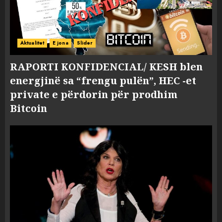
Aktualitet
E jona
Slider
RAPORTI KONFIDENCIAL/ KESH blen
energjinë sa “frengu pulën”, HEC -et
private e përdorin për prodhim
Bitcoin