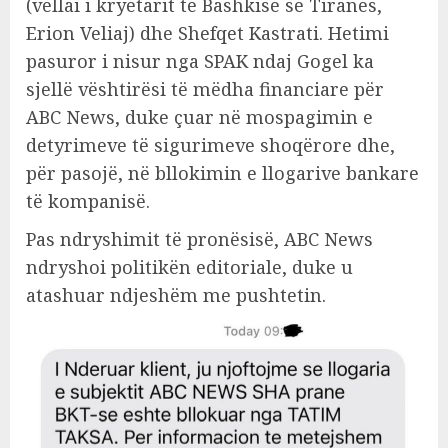
(vëllai i kryetarit të Bashkisë së Tiranës,
Erion Veliaj) dhe Shefqet Kastrati. Hetimi
pasuror i nisur nga SPAK ndaj Gogel ka
sjellë vështirësi të mëdha financiare për
ABC News, duke çuar në mospagimin e
detyrimeve të sigurimeve shoqërore dhe,
për pasojë, në bllokimin e llogarive bankare
të kompanisë.
Pas ndryshimit të pronësisë, ABC News
ndryshoi politikën editoriale, duke u
atashuar ndjeshëm me pushtetin.