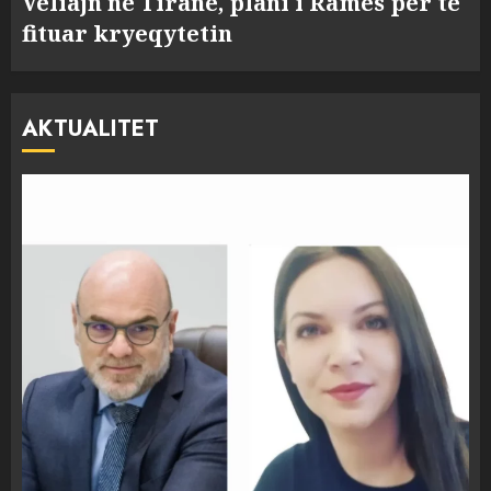
Veliajn në Tiranë, plani i Ramës për të
fituar kryeqytetin
AKTUALITET