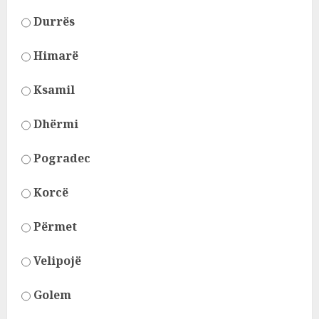
Durrës
Himarë
Ksamil
Dhërmi
Pogradec
Korcë
Përmet
Velipojë
Golem