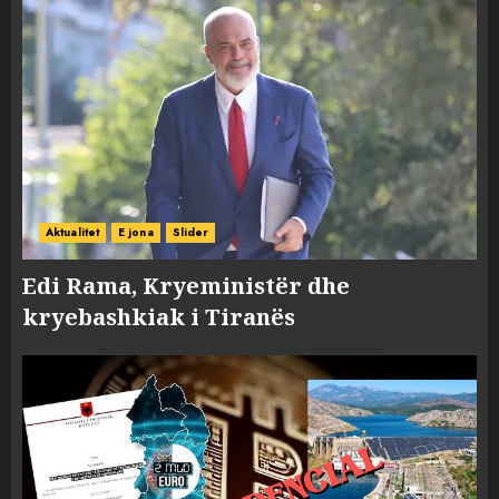
Aktualitet
E jona
Slider
Edi Rama, Kryeministër dhe
kryebashkiak i Tiranës