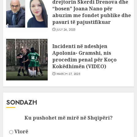
drejtorin Skerdi Drenova dhe
“bosen” Joana Nano për
abuzim me fondet publike dhe
pasuri të pajustifikuar
JULY 24, 2025
Incidenti në ndeshjen
Apolonia- Gramshi, nis
procedim penal për Koço
Kokëdhimën (VIDEO)
MARCH 27, 2025
SONDAZH
Ku pushohet më mirë në Shqipëri?
Vlorë