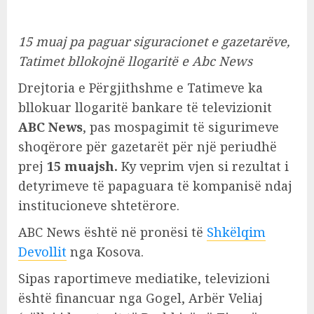
15 muaj pa paguar siguracionet e gazetarëve,
Tatimet bllokojnë llogaritë e Abc News
Drejtoria e Përgjithshme e Tatimeve ka
bllokuar llogaritë bankare të televizionit
ABC News
, pas mospagimit të sigurimeve
shoqërore për gazetarët për një periudhë
prej
15 muajsh.
Ky veprim vjen si rezultat i
detyrimeve të papaguara të kompanisë ndaj
institucioneve shtetërore.
ABC News është në pronësi të
Shkëlqim
Devollit
nga Kosova.
Sipas raportimeve mediatike, televizioni
është financuar nga Gogel, Arbër Veliaj