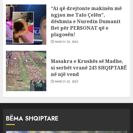
“Ai që drejtonte makinën më
ngjau me Talo Çelën”,
dëshmia e Nuredin Dumanit
flet për PERSONAT që e
plagosën!
MARCH 25, 2025
Masakra e Krushës së Madhe,
si serbët vranë 243 SHQIPTARË
në një vend
MARCH 25, 2025
BËMA SHQIPTARE