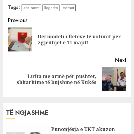
zbulohet pronari i
Tags:
abc news
llogarite
tatimet
vërtetë i Abc
News, Balla nis ta
Continue
Previous
mbushë me
Reading
Rilindas dhe të
Del modeli i fletëve të votimit për
Pre
afërm pas
zgjedhjet e 11 majit!
pos
marrjes së
frerëve
Next
Lufta me armë për pushtet,
Next
shkarkime të bujshme në Kukës
post:
TË NGJASHME
Punonjësja e UKT akuzon