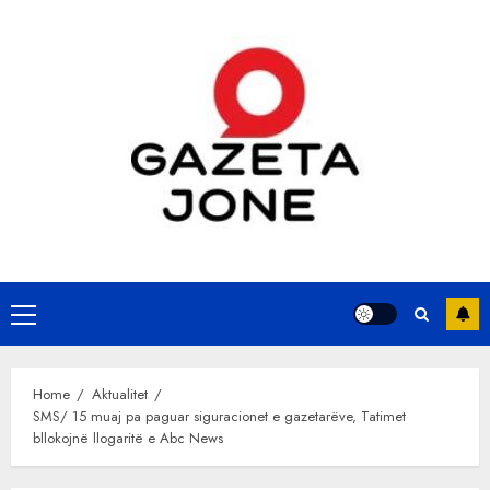
Skip
to
content
Primary
Menu
Home
Aktualitet
SMS/ 15 muaj pa paguar siguracionet e gazetarëve, Tatimet
bllokojnë llogaritë e Abc News