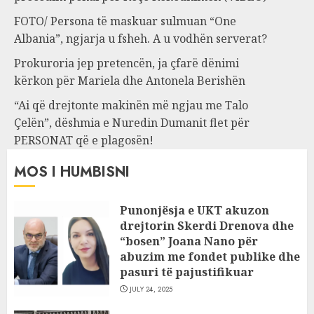
FOTO/ Persona të maskuar sulmuan “One
Albania”, ngjarja u fsheh. A u vodhën serverat?
Prokuroria jep pretencën, ja çfarë dënimi
kërkon për Mariela dhe Antonela Berishën
“Ai që drejtonte makinën më ngjau me Talo
Çelën”, dëshmia e Nuredin Dumanit flet për
PERSONAT që e plagosën!
MOS I HUMBISNI
Punonjësja e UKT akuzon
drejtorin Skerdi Drenova dhe
“bosen” Joana Nano për
abuzim me fondet publike dhe
pasuri të pajustifikuar
JULY 24, 2025