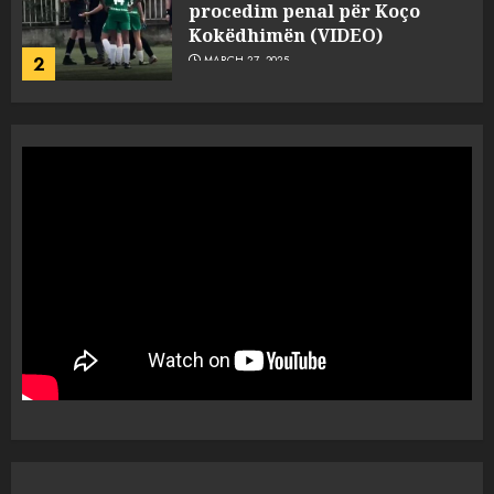
procedim penal për Koço
Kokëdhimën (VIDEO)
2
MARCH 27, 2025
FOTO/ Persona të maskuar
sulmuan “One Albania”,
ngjarja u fsheh. A u vodhën
serverat?
3
MARCH 25, 2025
Prokuroria jep pretencën, ja
çfarë dënimi kërkon për
Mariela dhe Antonela
Berishën
4
MARCH 25, 2025
“Ai që drejtonte makinën më