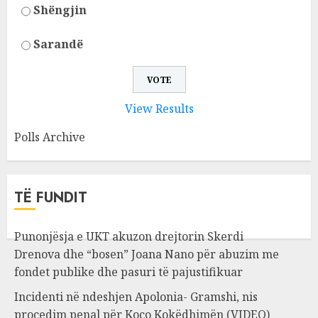
Shëngjin
Sarandë
View Results
Polls Archive
TË FUNDIT
Punonjësja e UKT akuzon drejtorin Skerdi
Drenova dhe “bosen” Joana Nano për abuzim me
fondet publike dhe pasuri të pajustifikuar
Incidenti në ndeshjen Apolonia- Gramshi, nis
procedim penal për Koço Kokëdhimën (VIDEO)