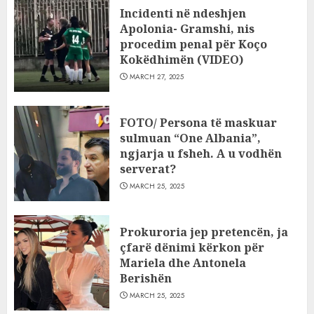
Incidenti në ndeshjen
Apolonia- Gramshi, nis
procedim penal për Koço
Kokëdhimën (VIDEO)
MARCH 27, 2025
FOTO/ Persona të maskuar
sulmuan “One Albania”,
ngjarja u fsheh. A u vodhën
serverat?
MARCH 25, 2025
Prokuroria jep pretencën, ja
çfarë dënimi kërkon për
Mariela dhe Antonela
Berishën
MARCH 25, 2025