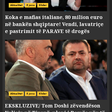
Aktualitet
E jona
Slider
Koka e mafias italiane, 80 milion euro
në bankën shqiptare! Vendi, lavatriçe
e pastrimit të PARAVE të drogës
Aktualitet
E jona
Slider
EKSKLUZIVE/ Tom Doshi zëvendëson