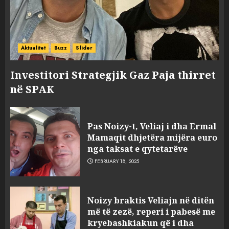
Prokuroria jep pretencën, ja
çfarë dënimi kërkon për
Aktualitet
Buzz
Slider
Mariela dhe Antonela
Berishën
Investitori Strategjik Gaz Paja thirret
4
MARCH 25, 2025
në SPAK
“Ai që drejtonte makinën më
ngjau me Talo Çelën”,
Pas Noizy-t, Veliaj i dha Ermal
dëshmia e Nuredin Dumanit
Mamaqit dhjetëra mijëra euro
flet për PERSONAT që e
nga taksat e qytetarëve
plagosën!
5
FEBRUARY 18, 2025
MARCH 25, 2025
Punonjësja e UKT akuzon
Noizy braktis Veliajn në ditën
drejtorin Skerdi Drenova dhe
më të zezë, reperi i pabesë me
“bosen” Joana Nano për
kryebashkiakun që i dha
abuzim me fondet publike dhe