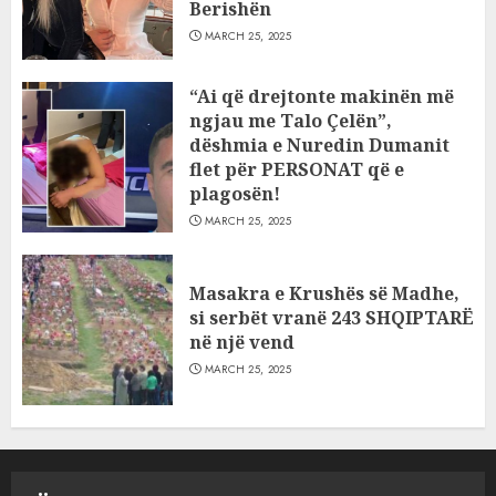
Berishën
MARCH 25, 2025
“Ai që drejtonte makinën më
ngjau me Talo Çelën”,
dëshmia e Nuredin Dumanit
flet për PERSONAT që e
plagosën!
MARCH 25, 2025
Masakra e Krushës së Madhe,
si serbët vranë 243 SHQIPTARË
në një vend
MARCH 25, 2025