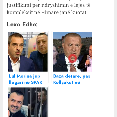
justifikimi për ndryshimin e lejes të
kompleksit në Himarë janë kuotat.
Lexo Edhe:
Lul Morina jep
Baza detare, pas
llogari në SPAK
Kollçakut në
për milionat që i
SPAK edhe Olta
dha gruas së
Xhaçka, a do të
Saimir Tahirit
japë llogari edhe
Shefqet Kastrati
?