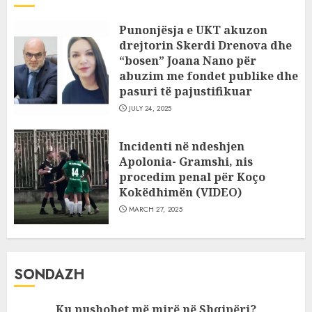
Punonjësja e UKT akuzon
drejtorin Skerdi Drenova dhe
“bosen” Joana Nano për
abuzim me fondet publike dhe
pasuri të pajustifikuar
JULY 24, 2025
Incidenti në ndeshjen
Apolonia- Gramshi, nis
procedim penal për Koço
Kokëdhimën (VIDEO)
MARCH 27, 2025
SONDAZH
Ku pushohet më mirë në Shqipëri?