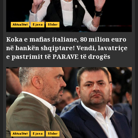
Aktualitet
E jona
Slider
Koka e mafias italiane, 80 milion euro
në bankën shqiptare! Vendi, lavatriçe
e pastrimit të PARAVE të drogës
Aktualitet
E jona
Slider