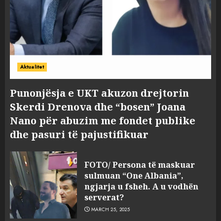
Aktualitet
Punonjësja e UKT akuzon drejtorin
Skerdi Drenova dhe “bosen” Joana
Nano për abuzim me fondet publike
dhe pasuri të pajustifikuar
FOTO/ Persona të maskuar
sulmuan “One Albania”,
ngjarja u fsheh. A u vodhën
serverat?
MARCH 25, 2025