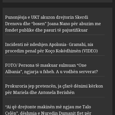
Incidenti në ndeshjen
Punonjësja e UKT akuzon drejtorin Skerdi
Apolonia- Gramshi, nis
procedim penal për Koço
Drenova dhe “bosen” Joana Nano për abuzim me
Kokëdhimën (VIDEO)
fondet publike dhe pasuri të pajustifikuar
2
MARCH 27, 2025
Incidenti në ndeshjen Apolonia- Gramshi, nis
procedim penal për Koço Kokëdhimën (VIDEO)
FOTO/ Persona të maskuar
sulmuan “One Albania”,
ngjarja u fsheh. A u vodhën
FOTO/ Persona të maskuar sulmuan “One
serverat?
Albania”, ngjarja u fsheh. A u vodhën serverat?
3
MARCH 25, 2025
Prokuroria jep pretencën, ja çfarë dënimi kërkon
Prokuroria jep pretencën, ja
për Mariela dhe Antonela Berishën
çfarë dënimi kërkon për
Mariela dhe Antonela
“Ai që drejtonte makinën më ngjau me Talo
Berishën
Çelën”, dëshmia e Nuredin Dumanit flet për
MARCH 25, 2025