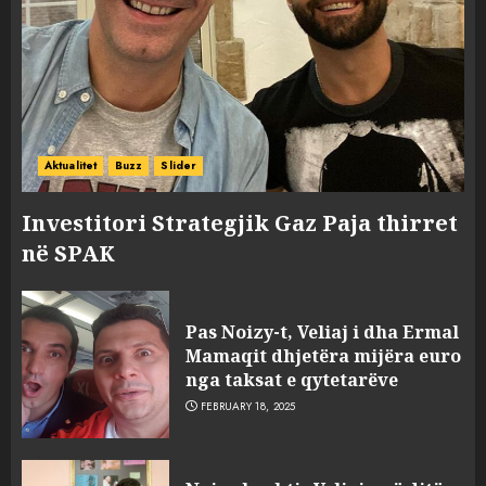
Aktualitet
Buzz
Slider
Investitori Strategjik Gaz Paja thirret
në SPAK
Pas Noizy-t, Veliaj i dha Ermal
Mamaqit dhjetëra mijëra euro
nga taksat e qytetarëve
FEBRUARY 18, 2025
FOTO/ Persona të maskuar