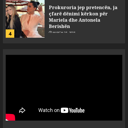
Prokuroria jep pretencën, ja
çfarë dënimi kërkon për
Mariela dhe Antonela
Berishën
4
MARCH 25, 2025
“Ai që drejtonte makinën më
ngjau me Talo Çelën”,
dëshmia e Nuredin Dumanit
flet për PERSONAT që e
plagosën!
5
MARCH 25, 2025
Punonjësja e UKT akuzon
drejtorin Skerdi Drenova dhe
“bosen” Joana Nano për
abuzim me fondet publike dhe
pasuri të pajustifikuar
1
JULY 24, 2025