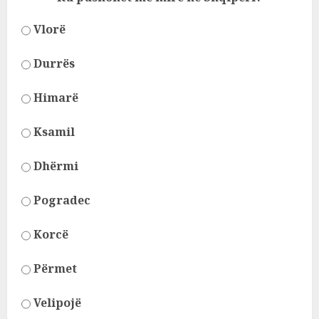
Vlorë
Durrës
Himarë
Ksamil
Dhërmi
Pogradec
Korcë
Përmet
Velipojë