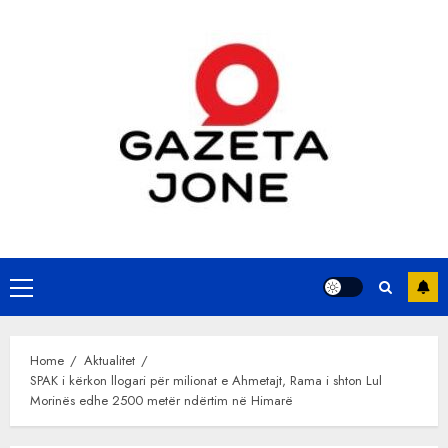
Skip
to
content
Primary
Menu
Home
Aktualitet
SPAK i kërkon llogari për milionat e Ahmetajt, Rama i shton Lul
Morinës edhe 2500 metër ndërtim në Himarë