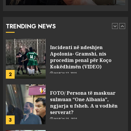
Punonjësja e UKT akuzon
drejtorin Skerdi Drenova dhe
“bosen” Joana Nano për
abuzim me fondet publike dhe
TRENDING NEWS
pasuri të pajustifikuar
1
JULY 24, 2025
Incidenti në ndeshjen
Apolonia- Gramshi, nis
procedim penal për Koço
Kokëdhimën (VIDEO)
2
MARCH 27, 2025
FOTO/ Persona të maskuar
sulmuan “One Albania”,
ngjarja u fsheh. A u vodhën
serverat?
3
MARCH 25, 2025