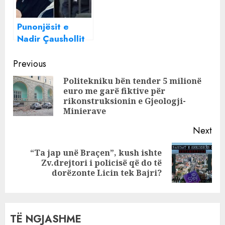
Punonjësit e
Nadir Çaushollit
rrahin pasagjerin
Continue
në Tiranë,
Previous
bashkia dhe
Reading
Politekniku bën tender 5 milionë
policia bëjnë
euro me garë fiktive për
Pre
sehir, oligarku
rikonstruksionin e Gjeologji-
pos
shton milionat
Minierave
Next
“Ta jap unë Braçen”, kush ishte
Next
Zv.drejtori i policisë që do të
post:
dorëzonte Licin tek Bajri?
TË NGJASHME