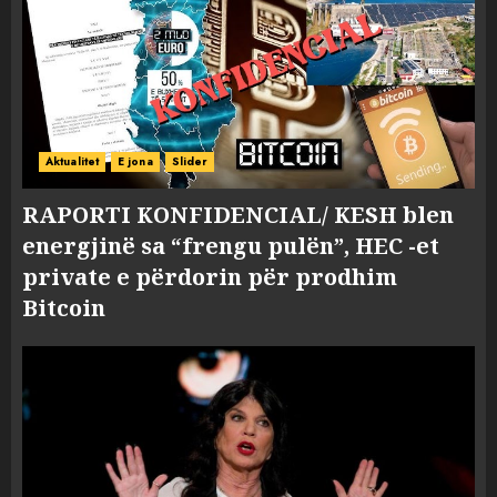
Aktualitet
E jona
Slider
RAPORTI KONFIDENCIAL/ KESH blen
energjinë sa “frengu pulën”, HEC -et
private e përdorin për prodhim
Bitcoin