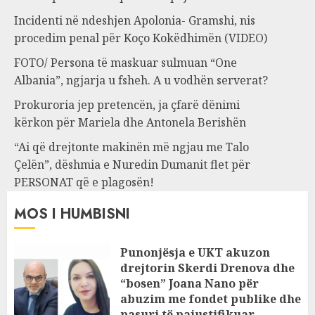
Incidenti në ndeshjen Apolonia- Gramshi, nis
procedim penal për Koço Kokëdhimën (VIDEO)
FOTO/ Persona të maskuar sulmuan “One
Albania”, ngjarja u fsheh. A u vodhën serverat?
Prokuroria jep pretencën, ja çfarë dënimi
kërkon për Mariela dhe Antonela Berishën
“Ai që drejtonte makinën më ngjau me Talo
Çelën”, dëshmia e Nuredin Dumanit flet për
PERSONAT që e plagosën!
MOS I HUMBISNI
Punonjësja e UKT akuzon
drejtorin Skerdi Drenova dhe
“bosen” Joana Nano për
abuzim me fondet publike dhe
pasuri të pajustifikuar