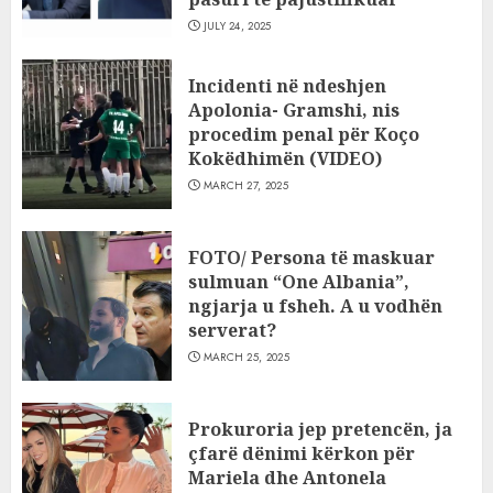
JULY 24, 2025
Incidenti në ndeshjen
Apolonia- Gramshi, nis
procedim penal për Koço
Kokëdhimën (VIDEO)
MARCH 27, 2025
FOTO/ Persona të maskuar
sulmuan “One Albania”,
ngjarja u fsheh. A u vodhën
serverat?
MARCH 25, 2025
Prokuroria jep pretencën, ja
çfarë dënimi kërkon për
Mariela dhe Antonela