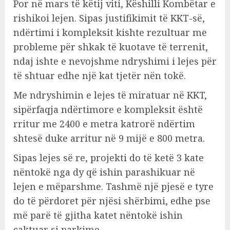
Por në mars të këtij viti, Këshilli Kombëtar e
rishikoi lejen. Sipas justifikimit të KKT-së,
ndërtimi i kompleksit kishte rezultuar me
probleme për shkak të kuotave të terrenit,
ndaj ishte e nevojshme ndryshimi i lejes për
të shtuar edhe një kat tjetër nën tokë.
Me ndryshimin e lejes të miratuar në KKT,
sipërfaqja ndërtimore e kompleksit është
rritur me 2400 e metra katrorë ndërtim
shtesë duke arritur në 9 mijë e 800 metra.
Sipas lejes së re, projekti do të ketë 3 kate
nëntokë nga dy që ishin parashikuar në
lejen e mëparshme. Tashmë një pjesë e tyre
do të përdoret për njësi shërbimi, edhe pse
më parë të gjitha katet nëntokë ishin
caktuar si parkime.