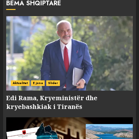
BËMA SHQIPTARE
Aktualitet
E jona
Slider
Edi Rama, Kryeministër dhe
kryebashkiak i Tiranës