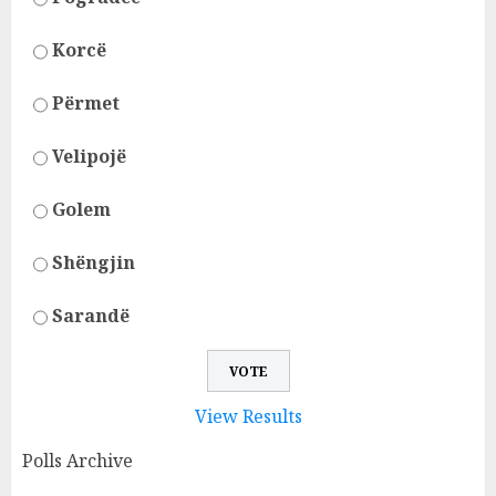
Korcë
Përmet
Velipojë
Golem
Shëngjin
Sarandë
View Results
Polls Archive