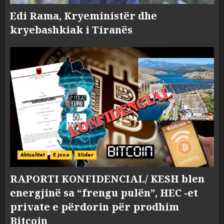
Edi Rama, Kryeministër dhe
kryebashkiak i Tiranës
Aktualitet
E jona
Slider
RAPORTI KONFIDENCIAL/ KESH blen
energjinë sa “frengu pulën”, HEC -et
private e përdorin për prodhim
Bitcoin