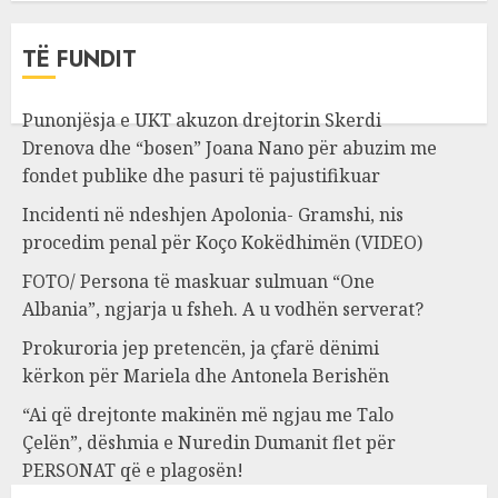
TË FUNDIT
Punonjësja e UKT akuzon drejtorin Skerdi
Drenova dhe “bosen” Joana Nano për abuzim me
fondet publike dhe pasuri të pajustifikuar
Incidenti në ndeshjen Apolonia- Gramshi, nis
procedim penal për Koço Kokëdhimën (VIDEO)
FOTO/ Persona të maskuar sulmuan “One
Albania”, ngjarja u fsheh. A u vodhën serverat?
Prokuroria jep pretencën, ja çfarë dënimi
kërkon për Mariela dhe Antonela Berishën
“Ai që drejtonte makinën më ngjau me Talo
Çelën”, dëshmia e Nuredin Dumanit flet për
PERSONAT që e plagosën!