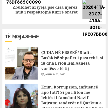
Zbulohet arsyeja pse disa njerëz
Next
nuk i respektojnë kurrë oraret
post:
TË NGJASHME
ÇUDIA NË ERSEKË/ Stafi i
Bashkisë shpallet i pastrehë, si
iu dha Erion Isai banesa
vartësve të tij
JANUARY 30, 2025
Krim, korrupsion, influencë
apo fat?! Si po i fiton me
lehtësi i famshmi Nazif
Bajrami tenderët në Qarkun e