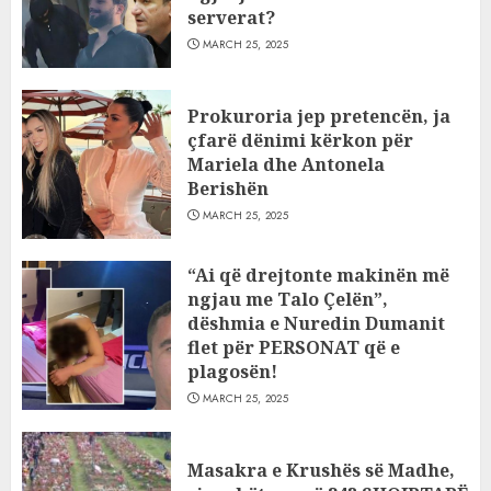
serverat?
MARCH 25, 2025
Prokuroria jep pretencën, ja
çfarë dënimi kërkon për
Mariela dhe Antonela
Berishën
MARCH 25, 2025
“Ai që drejtonte makinën më
ngjau me Talo Çelën”,
dëshmia e Nuredin Dumanit
flet për PERSONAT që e
plagosën!
MARCH 25, 2025
Masakra e Krushës së Madhe,