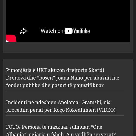
MARCH 25, 2025
Punonjësja e UKT akuzon
drejtorin Skerdi Drenova dhe
“bosen” Joana Nano për
abuzim me fondet publike dhe
pasuri të pajustifikuar
1
JULY 24, 2025
Incidenti në ndeshjen
Punonjësja e UKT akuzon drejtorin Skerdi
Apolonia- Gramshi, nis
procedim penal për Koço
Drenova dhe “bosen” Joana Nano për abuzim me
Kokëdhimën (VIDEO)
fondet publike dhe pasuri të pajustifikuar
2
MARCH 27, 2025
Incidenti në ndeshjen Apolonia- Gramshi, nis
procedim penal për Koço Kokëdhimën (VIDEO)
FOTO/ Persona të maskuar
sulmuan “One Albania”,
ngjarja u fsheh. A u vodhën
FOTO/ Persona të maskuar sulmuan “One
serverat?
Albania”, ngjarja u fsheh. A u vodhën serverat?