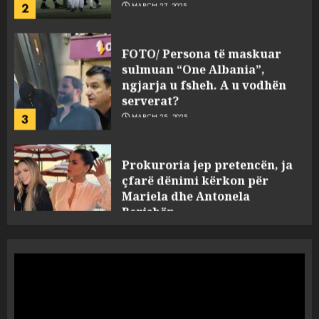
FOTO/ Persona të maskuar
sulmuan “One Albania”,
ngjarja u fsheh. A u vodhën
serverat?
3
MARCH 25, 2025
Prokuroria jep pretencën, ja
çfarë dënimi kërkon për
Mariela dhe Antonela
Berishën
4
MARCH 25, 2025
“Ai që drejtonte makinën më
ngjau me Talo Çelën”,
dëshmia e Nuredin Dumanit
flet për PERSONAT që e
plagosën!
5