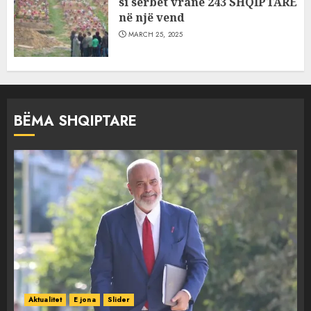
si serbët vranë 243 SHQIPTARË
në një vend
MARCH 25, 2025
BËMA SHQIPTARE
Aktualitet
E jona
Slider