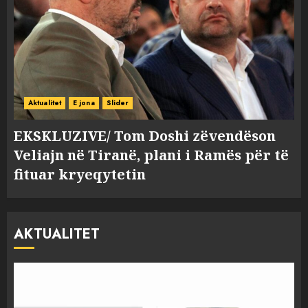
Aktualitet
E jona
Slider
EKSKLUZIVE/ Tom Doshi zëvendëson
Veliajn në Tiranë, plani i Ramës për të
fituar kryeqytetin
AKTUALITET