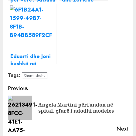
tregon ‘sekretin’:
spitalin, Eduarti e
Me dhëmbët më
shndërron
mori në qafë
shtëpinë “në
parajsë”
Eduarti dhe Joni
bashkë në
Londër, Arbana
Tags:
Xhemi shehu
fillon të ndihet
‘xheloze’
Continue
Previous
Reading
Angela Martini përfundon në
Pre
spital, çfarë i ndodhi modeles
pos
Next