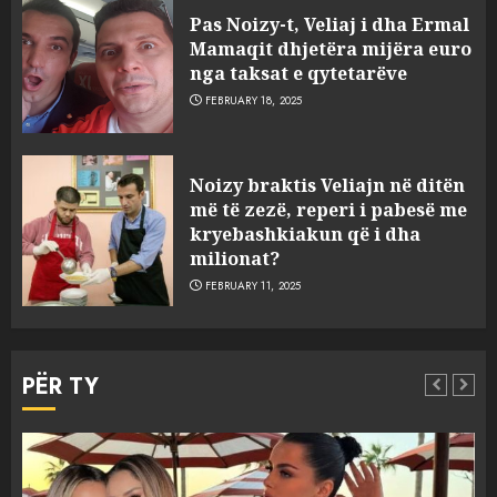
Pas Noizy-t, Veliaj i dha Ermal
Mamaqit dhjetëra mijëra euro
nga taksat e qytetarëve
FEBRUARY 18, 2025
FOTO/ Persona të maskuar
Noizy braktis Veliajn në ditën
sulmuan “One Albania”,
më të zezë, reperi i pabesë me
ngjarja u fsheh. A u vodhën
kryebashkiakun që i dha
serverat?
milionat?
3
MARCH 25, 2025
FEBRUARY 11, 2025
Prokuroria jep pretencën, ja
çfarë dënimi kërkon për
PËR TY
Mariela dhe Antonela
Berishën
4
MARCH 25, 2025