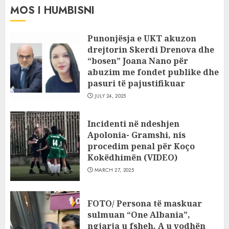
MOS I HUMBISNI
Punonjësja e UKT akuzon
drejtorin Skerdi Drenova dhe
“bosen” Joana Nano për
abuzim me fondet publike dhe
pasuri të pajustifikuar
JULY 24, 2025
Incidenti në ndeshjen
Apolonia- Gramshi, nis
procedim penal për Koço
Kokëdhimën (VIDEO)
MARCH 27, 2025
FOTO/ Persona të maskuar
sulmuan “One Albania”,
ngjarja u fsheh. A u vodhën