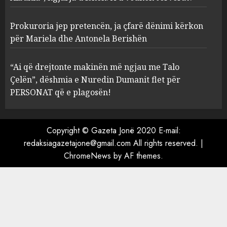
3
MARCH 25, 2025
Prokuroria jep pretencën, ja çfarë dënimi kërkon
Prokuroria jep pretencën, ja
për Mariela dhe Antonela Berishën
çfarë dënimi kërkon për
Mariela dhe Antonela
“Ai që drejtonte makinën më ngjau me Talo
Berishën
Çelën”, dëshmia e Nuredin Dumanit flet për
4
MARCH 25, 2025
PERSONAT që e plagosën!
“Ai që drejtonte makinën më
ngjau me Talo Çelën”,
Copyright © Gazeta Jonë 2020 E-mail:
dëshmia e Nuredin Dumanit
redaksiagazetajone@gmail.com
All rights reserved.
|
flet për PERSONAT që e
ChromeNews
by AF themes.
plagosën!
5
MARCH 25, 2025