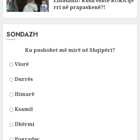
Elbasanit! Kush është KOKA që
rri në prapaskenë?!
JANUARY 11, 2025
SONDAZH
Ku pushohet më mirë në Shqipëri?
Vlorë
Durrës
Himarë
Ksamil
Dhërmi
Pogradec