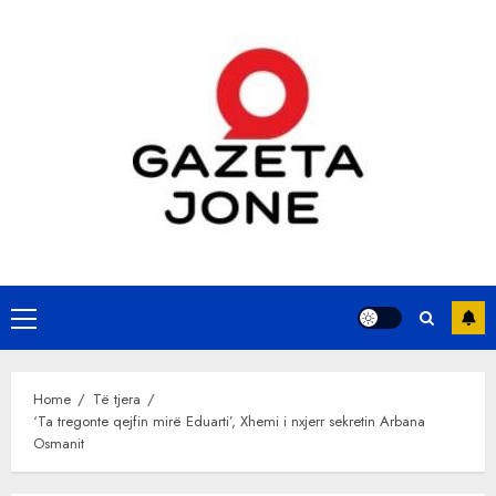
Skip
to
content
Primary
Menu
Home
Të tjera
‘Ta tregonte qejfin mirë Eduarti’, Xhemi i nxjerr sekretin Arbana
Osmanit