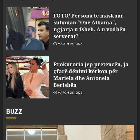
FOTO/ Persona të maskuar
sulmuan “One Albania”,
ngjarja u fsheh. A u vodhën
serverat?
MARCH 25, 2025
Prokuroria jep pretencën, ja
çfarë dënimi kërkon për
Mariela dhe Antonela
Berishën
MARCH 25, 2025
BUZZ