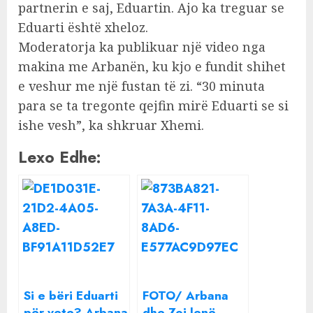
partnerin e saj, Eduartin. Ajo ka treguar se
Eduarti është xheloz.
Moderatorja ka publikuar një video nga
makina me Arbanën, ku kjo e fundit shihet
e veshur me një fustan të zi. “30 minuta
para se ta tregonte qejfin mirë Eduarti se si
ishe vesh”, ka shkruar Xhemi.
Lexo Edhe:
Si e bëri Eduarti
FOTO/ Arbana
për vete? Arbana
dhe Zoi lenë