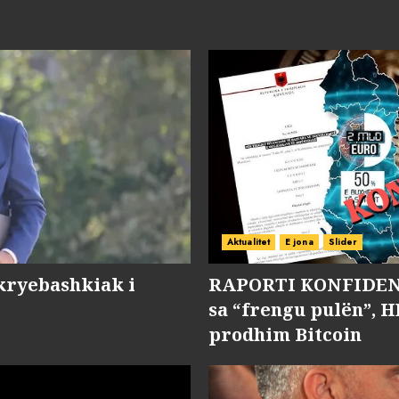
Aktualitet
E jona
Slider
kryebashkiak i
RAPORTI KONFIDENC
sa “frengu pulën”, H
prodhim Bitcoin