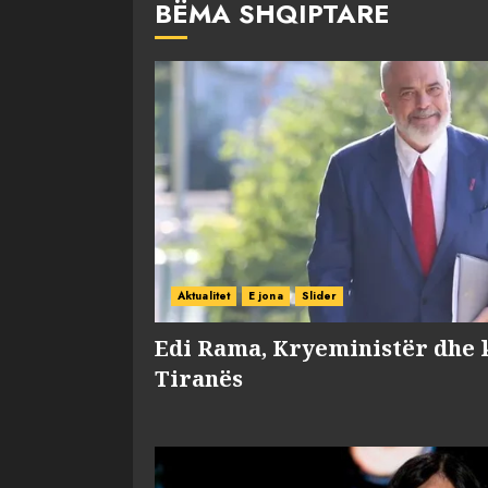
BËMA SHQIPTARE
Aktualitet
E jona
Slider
Edi Rama, Kryeministër dhe 
Tiranës