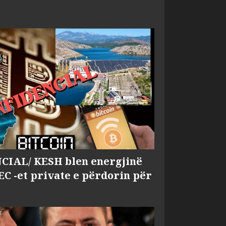
IAL/ KESH blen energjinë
EC -et private e përdorin për