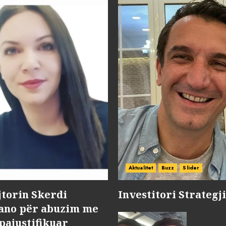
Aktualitet
Buzz
Slider
jtorin Skerdi
Investitori Strategj
Nano për abuzim me
pajustifikuar