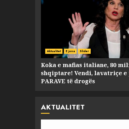
Aktualitet
E jona
Slider
Koka e mafias italiane, 80 mi
shqiptare! Vendi, lavatriçe e
PARAVE të drogës
AKTUALITET