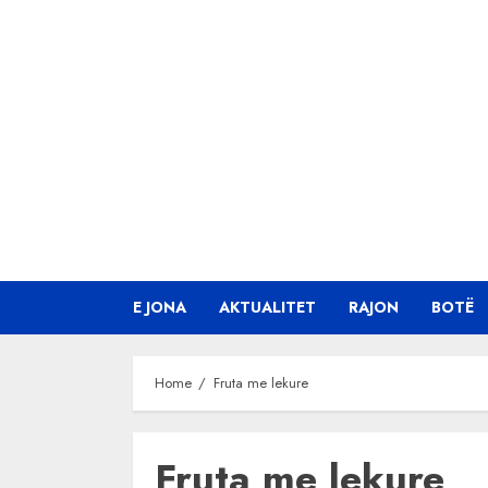
Skip
to
content
E JONA
AKTUALITET
RAJON
BOTË
Home
Fruta me lekure
Fruta me lekure