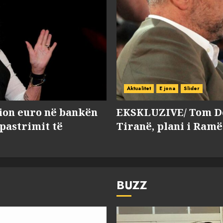
Aktualitet
E jona
Slider
lion euro në bankën
EKSKLUZIVE/ Tom Do
 pastrimit të
Tiranë, plani i Ramë
BUZZ