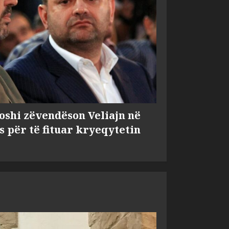
shi zëvendëson Veliajn në
s për të fituar kryeqytetin