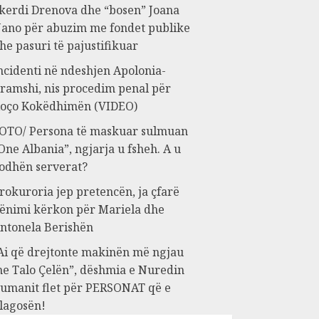
kerdi Drenova dhe “bosen” Joana
ano për abuzim me fondet publike
he pasuri të pajustifikuar
ncidenti në ndeshjen Apolonia-
ramshi, nis procedim penal për
oço Kokëdhimën (VIDEO)
OTO/ Persona të maskuar sulmuan
One Albania”, ngjarja u fsheh. A u
odhën serverat?
rokuroria jep pretencën, ja çfarë
ënimi kërkon për Mariela dhe
ntonela Berishën
Ai që drejtonte makinën më ngjau
e Talo Çelën”, dëshmia e Nuredin
umanit flet për PERSONAT që e
lagosën!