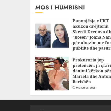
MOS I HUMBISNI
Punonjësja e UKT
akuzon drejtorin
Skerdi Drenova d
“bosen” Joana Nan
për abuzim me fo
publike dhe pasuri
pajustifikuar
Prokuroria jep
JULY 24, 2025
pretencën, ja çfar
dënimi kërkon pë
Mariela dhe Anton
Berishën
MARCH 25, 2025