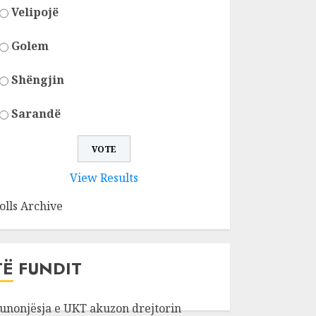
Velipojë
Golem
Shëngjin
Sarandë
View Results
olls Archive
TË FUNDIT
unonjësja e UKT akuzon drejtorin