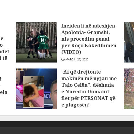
Incidenti në ndeshjen
Apolonia- Gramshi,
he
nis procedim penal
o
për Koço Kokëdhimën
ndet
(VIDEO)
 të
MARCH 27, 2025
“Ai që drejtonte
makinën më ngjau me
ë
Talo Çelën”, dëshmia
r
e Nuredin Dumanit
ela
flet për PERSONAT që
e plagosën!
MARCH 25, 2025