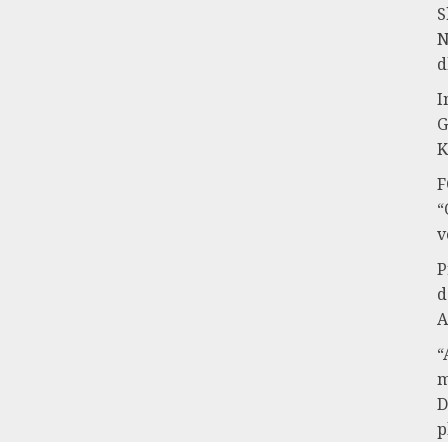
S
N
d
I
G
K
F
“
v
P
d
A
“
m
D
p