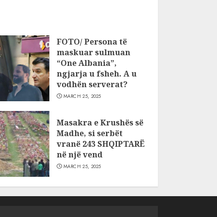
FOTO/ Persona të
maskuar sulmuan
“One Albania”,
ngjarja u fsheh. A u
vodhën serverat?
MARCH 25, 2025
Masakra e Krushës së
Madhe, si serbët
vranë 243 SHQIPTARË
në një vend
MARCH 25, 2025