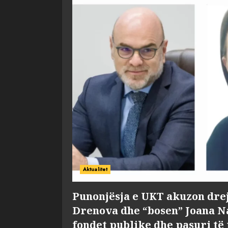
Aktualitet
Punonjësja e UKT akuzon dre
Drenova dhe “bosen” Joana 
fondet publike dhe pasuri të 