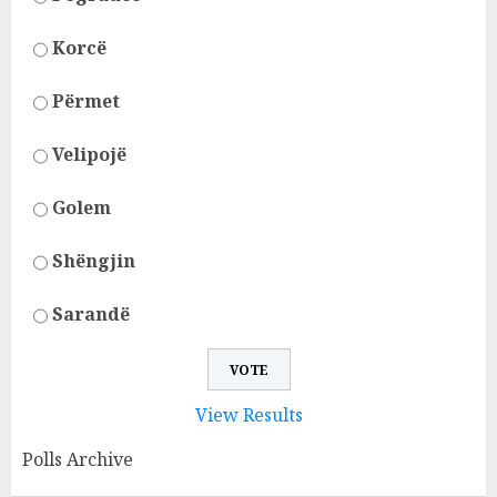
Korcë
Përmet
Velipojë
Golem
Shëngjin
Sarandë
View Results
Polls Archive