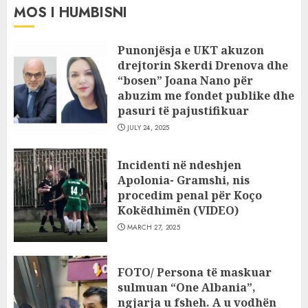
MOS I HUMBISNI
Punonjësja e UKT akuzon
drejtorin Skerdi Drenova dhe
“bosen” Joana Nano për
abuzim me fondet publike dhe
pasuri të pajustifikuar
JULY 24, 2025
Incidenti në ndeshjen
Apolonia- Gramshi, nis
procedim penal për Koço
Kokëdhimën (VIDEO)
MARCH 27, 2025
FOTO/ Persona të maskuar
sulmuan “One Albania”,
ngjarja u fsheh. A u vodhën