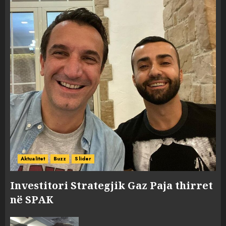
Aktualitet
Buzz
Slider
Investitori Strategjik Gaz Paja thirret
në SPAK