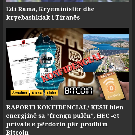
Edi Rama, Kryeministër dhe
kryebashkiak i Tiranës
Aktualitet
E jona
Slider
RAPORTI KONFIDENCIAL/ KESH blen
energjinë sa “frengu pulën”, HEC -et
private e përdorin për prodhim
Bitcoin