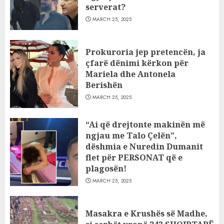
serverat?
MARCH 25, 2025
Prokuroria jep pretencën, ja
çfarë dënimi kërkon për
Mariela dhe Antonela
Berishën
MARCH 25, 2025
“Ai që drejtonte makinën më
ngjau me Talo Çelën”,
dëshmia e Nuredin Dumanit
flet për PERSONAT që e
plagosën!
MARCH 25, 2025
Masakra e Krushës së Madhe,