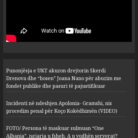
MARCH 25, 2025
Punonjësja e UKT akuzon
drejtorin Skerdi Drenova dhe
“bosen” Joana Nano për
abuzim me fondet publike dhe
pasuri të pajustifikuar
1
JULY 24, 2025
Incidenti në ndeshjen
Punonjësja e UKT akuzon drejtorin Skerdi
Apolonia- Gramshi, nis
procedim penal për Koço
Drenova dhe “bosen” Joana Nano për abuzim me
Kokëdhimën (VIDEO)
fondet publike dhe pasuri të pajustifikuar
2
MARCH 27, 2025
Incidenti në ndeshjen Apolonia- Gramshi, nis
procedim penal për Koço Kokëdhimën (VIDEO)
FOTO/ Persona të maskuar
sulmuan “One Albania”,
ngjarja u fsheh. A u vodhën
FOTO/ Persona të maskuar sulmuan “One
serverat?
Albania”, ngjarja u fsheh. A u vodhën serverat?