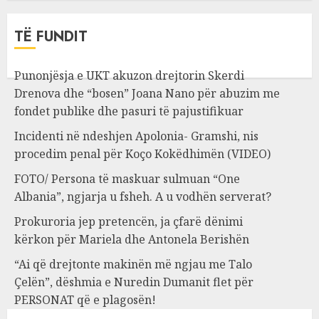
TË FUNDIT
Punonjësja e UKT akuzon drejtorin Skerdi
Drenova dhe “bosen” Joana Nano për abuzim me
fondet publike dhe pasuri të pajustifikuar
Incidenti në ndeshjen Apolonia- Gramshi, nis
procedim penal për Koço Kokëdhimën (VIDEO)
FOTO/ Persona të maskuar sulmuan “One
Albania”, ngjarja u fsheh. A u vodhën serverat?
Prokuroria jep pretencën, ja çfarë dënimi
kërkon për Mariela dhe Antonela Berishën
“Ai që drejtonte makinën më ngjau me Talo
Çelën”, dëshmia e Nuredin Dumanit flet për
PERSONAT që e plagosën!