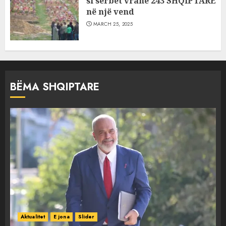
si serbët vranë 243 SHQIPTARË
në një vend
MARCH 25, 2025
BËMA SHQIPTARE
Aktualitet
E jona
Slider