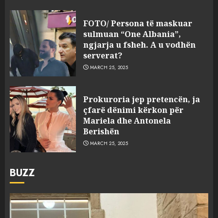
FOTO/ Persona të maskuar
sulmuan “One Albania”,
ngjarja u fsheh. A u vodhën
serverat?
MARCH 25, 2025
Prokuroria jep pretencën, ja
çfarë dënimi kërkon për
Mariela dhe Antonela
Berishën
MARCH 25, 2025
BUZZ