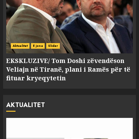
Aktualitet
E jona
Slider
EKSKLUZIVE/ Tom Doshi zëvendëson
Veliajn në Tiranë, plani i Ramës për të
fituar kryeqytetin
AKTUALITET