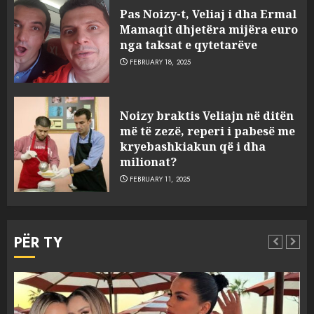
Pas Noizy-t, Veliaj i dha Ermal
Mamaqit dhjetëra mijëra euro
nga taksat e qytetarëve
FEBRUARY 18, 2025
FOTO/ Persona të maskuar
Noizy braktis Veliajn në ditën
sulmuan “One Albania”,
më të zezë, reperi i pabesë me
ngjarja u fsheh. A u vodhën
kryebashkiakun që i dha
serverat?
milionat?
3
MARCH 25, 2025
FEBRUARY 11, 2025
Prokuroria jep pretencën, ja
çfarë dënimi kërkon për
PËR TY
Mariela dhe Antonela
Berishën
4
MARCH 25, 2025