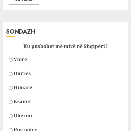
READ MORE
SONDAZH
Ku pushohet më mirë në Shqipëri?
Vlorë
Durrës
Himarë
Ksamil
Dhërmi
Pogradec