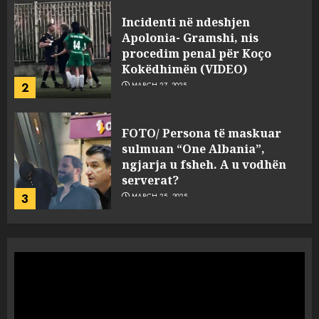
FOTO/ Persona të maskuar
sulmuan “One Albania”,
ngjarja u fsheh. A u vodhën
serverat?
3
MARCH 25, 2025
Prokuroria jep pretencën, ja
çfarë dënimi kërkon për
Mariela dhe Antonela
Berishën
4
MARCH 25, 2025
“Ai që drejtonte makinën më
ngjau me Talo Çelën”,
dëshmia e Nuredin Dumanit
flet për PERSONAT që e
plagosën!
5