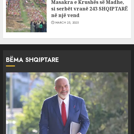
Masakra e Krushës së Madhe,
si serbët vranë 243 SHQIPTARË
në një vend
MARCH 25, 2025
BËMA SHQIPTARE