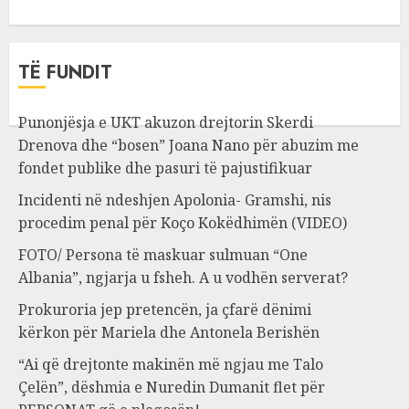
TË FUNDIT
Punonjësja e UKT akuzon drejtorin Skerdi
Drenova dhe “bosen” Joana Nano për abuzim me
fondet publike dhe pasuri të pajustifikuar
Incidenti në ndeshjen Apolonia- Gramshi, nis
procedim penal për Koço Kokëdhimën (VIDEO)
FOTO/ Persona të maskuar sulmuan “One
Albania”, ngjarja u fsheh. A u vodhën serverat?
Prokuroria jep pretencën, ja çfarë dënimi
kërkon për Mariela dhe Antonela Berishën
“Ai që drejtonte makinën më ngjau me Talo
Çelën”, dëshmia e Nuredin Dumanit flet për