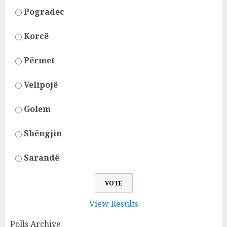
Pogradec
Korcë
Përmet
Velipojë
Golem
Shëngjin
Sarandë
View Results
Polls Archive