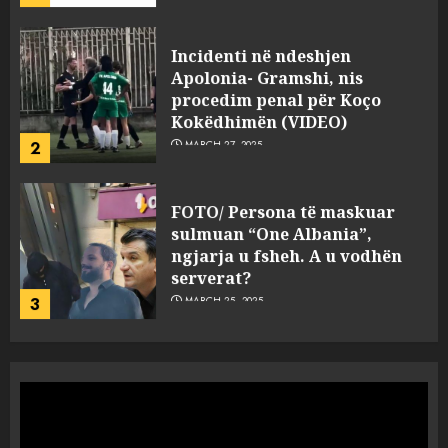
FOTO/ Persona të maskuar
sulmuan “One Albania”,
ngjarja u fsheh. A u vodhën
serverat?
3
MARCH 25, 2025
Prokuroria jep pretencën, ja
çfarë dënimi kërkon për
Mariela dhe Antonela
Berishën
4
MARCH 25, 2025
“Ai që drejtonte makinën më
ngjau me Talo Çelën”,
dëshmia e Nuredin Dumanit
flet për PERSONAT që e