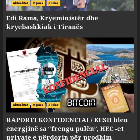
Aktualitet
E jona
Slider
Edi Rama, Kryeministër dhe
kryebashkiak i Tiranës
Aktualitet
E jona
Slider
RAPORTI KONFIDENCIAL/ KESH blen
energjinë sa “frengu pulën”, HEC -et
private e përdorin për prodhim