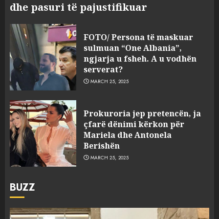
dhe pasuri të pajustifikuar
FOTO/ Persona të maskuar
sulmuan “One Albania”,
ngjarja u fsheh. A u vodhën
serverat?
MARCH 25, 2025
Prokuroria jep pretencën, ja
çfarë dënimi kërkon për
Mariela dhe Antonela
Berishën
MARCH 25, 2025
BUZZ