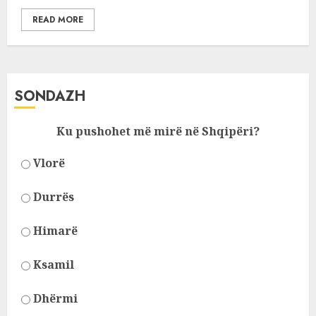
READ MORE
SONDAZH
Ku pushohet më mirë në Shqipëri?
Vlorë
Durrës
Himarë
Ksamil
Dhërmi