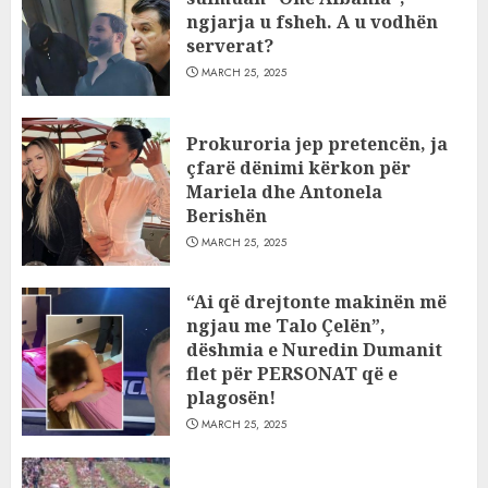
ngjarja u fsheh. A u vodhën
serverat?
MARCH 25, 2025
Prokuroria jep pretencën, ja
çfarë dënimi kërkon për
Mariela dhe Antonela
Berishën
MARCH 25, 2025
“Ai që drejtonte makinën më
ngjau me Talo Çelën”,
dëshmia e Nuredin Dumanit
flet për PERSONAT që e
plagosën!
MARCH 25, 2025