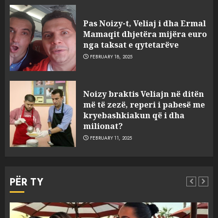
Pas Noizy-t, Veliaj i dha Ermal
Mamaqit dhjetëra mijëra euro
nga taksat e qytetarëve
FEBRUARY 18, 2025
FOTO/ Persona të maskuar
Noizy braktis Veliajn në ditën
sulmuan “One Albania”,
më të zezë, reperi i pabesë me
ngjarja u fsheh. A u vodhën
kryebashkiakun që i dha
serverat?
milionat?
3
MARCH 25, 2025
FEBRUARY 11, 2025
Prokuroria jep pretencën, ja
çfarë dënimi kërkon për
PËR TY
Mariela dhe Antonela
Berishën
4
MARCH 25, 2025