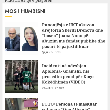
PERSONAT që e plagosën!
MOS I HUMBISNI
Punonjësja e UKT akuzon
drejtorin Skerdi Drenova dhe
“bosen” Joana Nano për
abuzim me fondet publike dhe
pasuri të pajustifikuar
JULY 24, 2025
Incidenti në ndeshjen
Apolonia- Gramshi, nis
procedim penal për Koço
Kokëdhimën (VIDEO)
MARCH 27, 2025
FOTO/ Persona të maskuar
sulmuan “One Albania”,