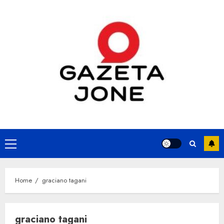
Skip
to
content
Primary
Menu
Home
graciano tagani
graciano tagani