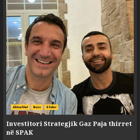
Aktualitet
Buzz
Slider
Investitori Strategjik Gaz Paja thirret
në SPAK