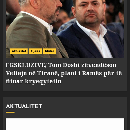
Aktualitet
E jona
Slider
EKSKLUZIVE/ Tom Doshi zëvendëson
Veliajn në Tiranë, plani i Ramës për të
fituar kryeqytetin
AKTUALITET