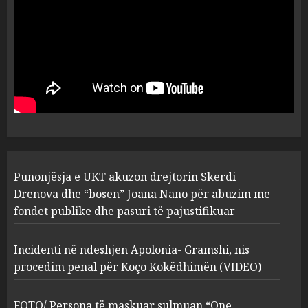
plagosën!
5
MARCH 25, 2025
Punonjësja e UKT akuzon
drejtorin Skerdi Drenova dhe
“bosen” Joana Nano për
abuzim me fondet publike dhe
pasuri të pajustifikuar
1
JULY 24, 2025
Incidenti në ndeshjen
Punonjësja e UKT akuzon drejtorin Skerdi
Apolonia- Gramshi, nis
procedim penal për Koço
Drenova dhe “bosen” Joana Nano për abuzim me
Kokëdhimën (VIDEO)
fondet publike dhe pasuri të pajustifikuar
2
MARCH 27, 2025
Incidenti në ndeshjen Apolonia- Gramshi, nis
procedim penal për Koço Kokëdhimën (VIDEO)
FOTO/ Persona të maskuar
sulmuan “One Albania”,
ngjarja u fsheh. A u vodhën
FOTO/ Persona të maskuar sulmuan “One