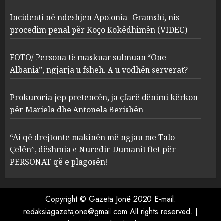
Incidenti në ndeshjen Apolonia- Gramshi, nis
procedim penal për Koço Kokëdhimën (VIDEO)
FOTO/ Persona të maskuar
sulmuan “One Albania”,
ngjarja u fsheh. A u vodhën
FOTO/ Persona të maskuar sulmuan “One
serverat?
Albania”, ngjarja u fsheh. A u vodhën serverat?
3
MARCH 25, 2025
Prokuroria jep pretencën, ja çfarë dënimi kërkon
Prokuroria jep pretencën, ja
për Mariela dhe Antonela Berishën
çfarë dënimi kërkon për
Mariela dhe Antonela
“Ai që drejtonte makinën më ngjau me Talo
Berishën
Çelën”, dëshmia e Nuredin Dumanit flet për
4
MARCH 25, 2025
PERSONAT që e plagosën!
“Ai që drejtonte makinën më
ngjau me Talo Çelën”,
Copyright © Gazeta Jonë 2020 E-mail:
dëshmia e Nuredin Dumanit
redaksiagazetajone@gmail.com
All rights reserved.
|
flet për PERSONAT që e