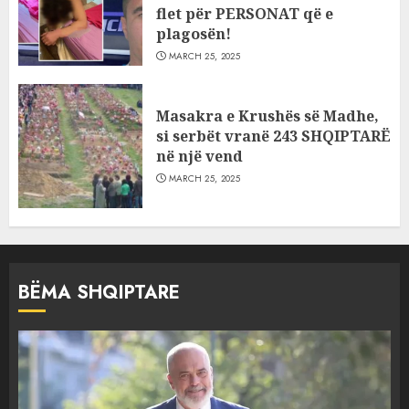
flet për PERSONAT që e
plagosën!
MARCH 25, 2025
Masakra e Krushës së Madhe,
si serbët vranë 243 SHQIPTARË
në një vend
MARCH 25, 2025
BËMA SHQIPTARE