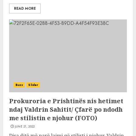
READ MORE
Buzz
Slider
Prokuroria e Prishtinës nis hetimet
ndaj Valdrin Sahitit/ Çfarë po ndodh
me stilistin e njohur (FOTO)
JUNE 21, 2022
Disa ditë më parë lajmi që stilisti i njohur, Valdrin