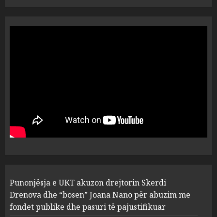
“Ai që drejtonte makinën më
ngjau me Talo Çelën”,
dëshmia e Nuredin Dumanit
flet për PERSONAT që e
plagosën!
5
MARCH 25, 2025
Punonjësja e UKT akuzon
drejtorin Skerdi Drenova dhe
“bosen” Joana Nano për
abuzim me fondet publike dhe
pasuri të pajustifikuar
1
JULY 24, 2025
Incidenti në ndeshjen
Punonjësja e UKT akuzon drejtorin Skerdi
Apolonia- Gramshi, nis
procedim penal për Koço
Drenova dhe “bosen” Joana Nano për abuzim me
Kokëdhimën (VIDEO)
fondet publike dhe pasuri të pajustifikuar
2
MARCH 27, 2025