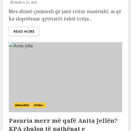
MARCH 22, 2022
Mes shunë çmimesh që janë rritur masivisht, ai që
ka shqetësuar qytetarët është rritja...
READ MORE
Aktualitet
Slider
Pasuria merr më qafë Anita Jellën?
KPA zbulon të pathënat e