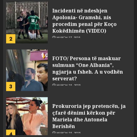
Incidenti në ndeshjen
Apolonia- Gramshi, nis
procedim penal për Koço
Kokëdhimën (VIDEO)
2
MARCH 27, 2025
FOTO/ Persona të maskuar
sulmuan “One Albania”,
ngjarja u fsheh. A u vodhën
serverat?
3
MARCH 25, 2025
Prokuroria jep pretencën, ja
çfarë dënimi kërkon për
Mariela dhe Antonela
Berishën
4
MARCH 25, 2025