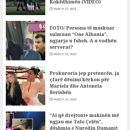
Kokëdhimën (VIDEO)
MARCH 27, 2025
FOTO/ Persona të maskuar
sulmuan “One Albania”,
ngjarja u fsheh. A u vodhën
serverat?
MARCH 25, 2025
Prokuroria jep pretencën, ja
çfarë dënimi kërkon për
Mariela dhe Antonela
Berishën
MARCH 25, 2025
“Ai që drejtonte makinën më
ngjau me Talo Çelën”,
dëshmia e Nuredin Dumanit