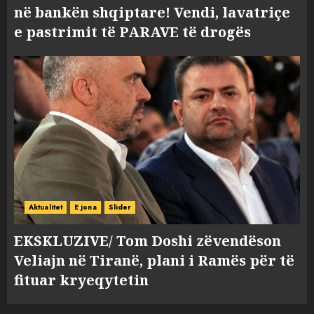
në bankën shqiptare! Vendi, lavatriçe
e pastrimit të PARAVE të drogës
Aktualitet
E jona
Slider
EKSKLUZIVE/ Tom Doshi zëvendëson
Veliajn në Tiranë, plani i Ramës për të
fituar kryeqytetin