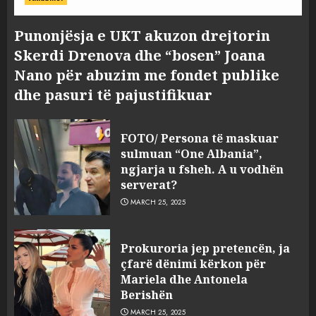
Punonjësja e UKT akuzon drejtorin
Skerdi Drenova dhe “bosen” Joana
Nano për abuzim me fondet publike
dhe pasuri të pajustifikuar
FOTO/ Persona të maskuar
sulmuan “One Albania”,
ngjarja u fsheh. A u vodhën
serverat?
MARCH 25, 2025
Prokuroria jep pretencën, ja
çfarë dënimi kërkon për
Mariela dhe Antonela
Berishën
MARCH 25, 2025