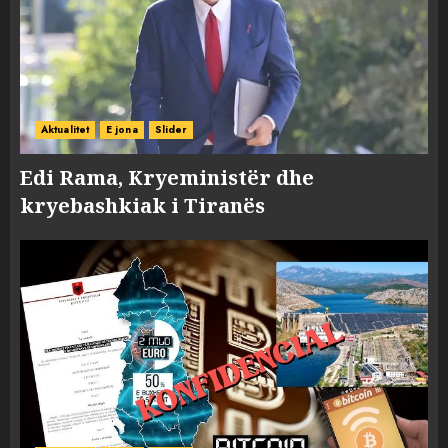
Aktualitet
E jona
Slider
Edi Rama, Kryeministër dhe
kryebashkiak i Tiranës