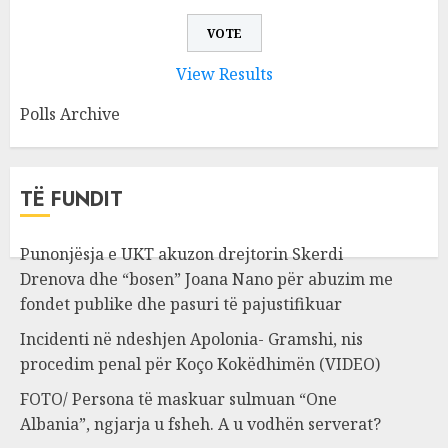
View Results
Polls Archive
TË FUNDIT
Punonjësja e UKT akuzon drejtorin Skerdi
Drenova dhe “bosen” Joana Nano për abuzim me
fondet publike dhe pasuri të pajustifikuar
Incidenti në ndeshjen Apolonia- Gramshi, nis
procedim penal për Koço Kokëdhimën (VIDEO)
FOTO/ Persona të maskuar sulmuan “One
Albania”, ngjarja u fsheh. A u vodhën serverat?