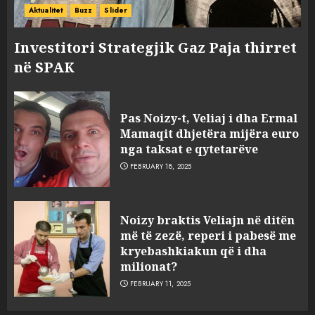
Aktualitet
Buzz
Slider
Investitori Strategjik Gaz Paja thirret
në SPAK
Pas Noizy-t, Veliaj i dha Ermal
Mamaqit dhjetëra mijëra euro
nga taksat e qytetarëve
FEBRUARY 18, 2025
FOTO/ Persona të maskuar
Noizy braktis Veliajn në ditën
sulmuan “One Albania”,
më të zezë, reperi i pabesë me
ngjarja u fsheh. A u vodhën
kryebashkiakun që i dha
serverat?
milionat?
3
MARCH 25, 2025
FEBRUARY 11, 2025