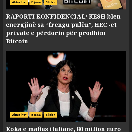
Aktualitet
E jona
Slider
RAPORTI KONFIDENCIAL/ KESH blen
energjinë sa “frengu pulën”, HEC -et
private e përdorin për prodhim
Bitcoin
Aktualitet
E jona
Slider
Koka e mafias italiane, 80 milion euro