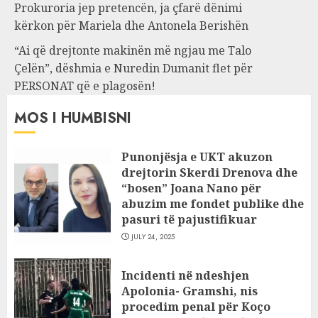
Prokuroria jep pretencën, ja çfarë dënimi
kërkon për Mariela dhe Antonela Berishën
“Ai që drejtonte makinën më ngjau me Talo
Çelën”, dëshmia e Nuredin Dumanit flet për
PERSONAT që e plagosën!
MOS I HUMBISNI
Punonjësja e UKT akuzon
drejtorin Skerdi Drenova dhe
“bosen” Joana Nano për
abuzim me fondet publike dhe
pasuri të pajustifikuar
JULY 24, 2025
Incidenti në ndeshjen
Apolonia- Gramshi, nis
procedim penal për Koço