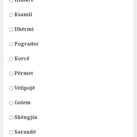
Ksamil
Dhërmi
Pogradec
Korcë
Përmet
Velipojë
Golem
Shëngjin
Sarandë