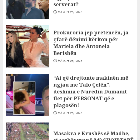
serverat?
MARCH 25, 2025
Prokuroria jep pretencën, ja
çfarë dënimi kërkon për
Mariela dhe Antonela
Berishën
MARCH 25, 2025
“Ai që drejtonte makinën më
ngjau me Talo Çelën”,
dëshmia e Nuredin Dumanit
flet për PERSONAT që e
plagosën!
MARCH 25, 2025
Masakra e Krushës së Madhe,