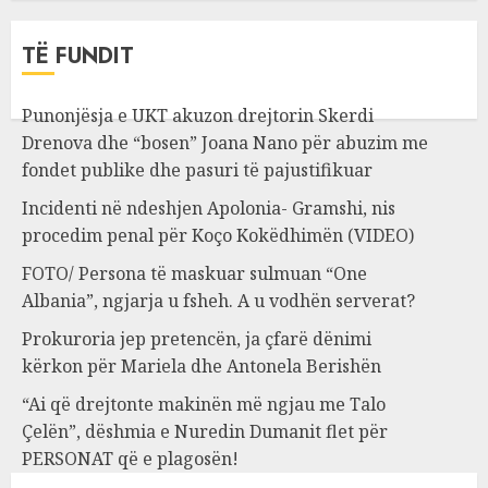
TË FUNDIT
Punonjësja e UKT akuzon drejtorin Skerdi
Drenova dhe “bosen” Joana Nano për abuzim me
fondet publike dhe pasuri të pajustifikuar
Incidenti në ndeshjen Apolonia- Gramshi, nis
procedim penal për Koço Kokëdhimën (VIDEO)
FOTO/ Persona të maskuar sulmuan “One
Albania”, ngjarja u fsheh. A u vodhën serverat?
Prokuroria jep pretencën, ja çfarë dënimi
kërkon për Mariela dhe Antonela Berishën
“Ai që drejtonte makinën më ngjau me Talo
Çelën”, dëshmia e Nuredin Dumanit flet për
PERSONAT që e plagosën!