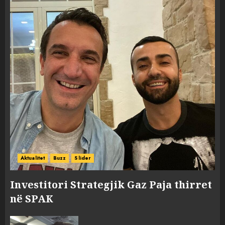
Aktualitet
Buzz
Slider
Investitori Strategjik Gaz Paja thirret
në SPAK