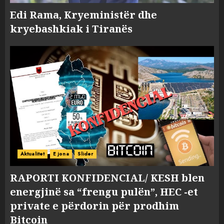
Edi Rama, Kryeministër dhe
kryebashkiak i Tiranës
Aktualitet
E jona
Slider
RAPORTI KONFIDENCIAL/ KESH blen
energjinë sa “frengu pulën”, HEC -et
private e përdorin për prodhim
Bitcoin