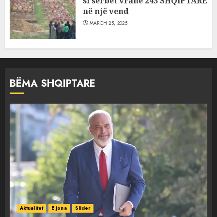
si serbët vranë 243 SHQIPTARË
në një vend
MARCH 25, 2025
BËMA SHQIPTARE
Aktualitet
E jona
Slider