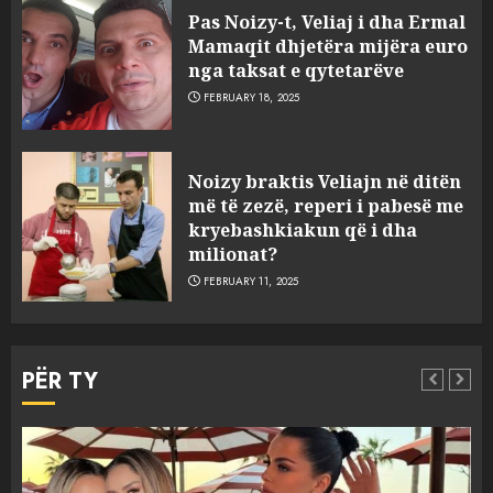
Pas Noizy-t, Veliaj i dha Ermal
Mamaqit dhjetëra mijëra euro
nga taksat e qytetarëve
FEBRUARY 18, 2025
FOTO/ Persona të maskuar
Noizy braktis Veliajn në ditën
sulmuan “One Albania”,
më të zezë, reperi i pabesë me
ngjarja u fsheh. A u vodhën
kryebashkiakun që i dha
serverat?
milionat?
3
MARCH 25, 2025
FEBRUARY 11, 2025
Prokuroria jep pretencën, ja
çfarë dënimi kërkon për
PËR TY
Mariela dhe Antonela
Berishën
4
MARCH 25, 2025