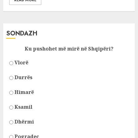
READ MORE
SONDAZH
Ku pushohet më mirë në Shqipëri?
Vlorë
Durrës
Himarë
Ksamil
Dhërmi
Pogradec