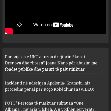
MARCH 25, 2025
Punonjësja e UKT akuzon
drejtorin Skerdi Drenova dhe
“bosen” Joana Nano për
abuzim me fondet publike dhe
pasuri të pajustifikuar
1
JULY 24, 2025
Incidenti në ndeshjen
Punonjësja e UKT akuzon drejtorin Skerdi
Apolonia- Gramshi, nis
procedim penal për Koço
Drenova dhe “bosen” Joana Nano për abuzim me
Kokëdhimën (VIDEO)
fondet publike dhe pasuri të pajustifikuar
2
MARCH 27, 2025
Incidenti në ndeshjen Apolonia- Gramshi, nis
procedim penal për Koço Kokëdhimën (VIDEO)
FOTO/ Persona të maskuar
sulmuan “One Albania”,
ngjarja u fsheh. A u vodhën
FOTO/ Persona të maskuar sulmuan “One
serverat?
Albania”, ngjarja u fsheh. A u vodhën serverat?