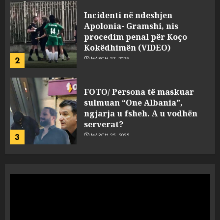
FOTO/ Persona të maskuar
sulmuan “One Albania”,
ngjarja u fsheh. A u vodhën
serverat?
3
MARCH 25, 2025
Prokuroria jep pretencën, ja
çfarë dënimi kërkon për
Mariela dhe Antonela
Berishën
4
MARCH 25, 2025
“Ai që drejtonte makinën më
ngjau me Talo Çelën”,
dëshmia e Nuredin Dumanit
flet për PERSONAT që e
plagosën!
5