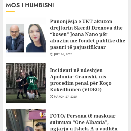
MOS I HUMBISNI
Punonjësja e UKT akuzon
drejtorin Skerdi Drenova dhe
“bosen” Joana Nano për
abuzim me fondet publike dhe
pasuri të pajustifikuar
JULY 24, 2025
Incidenti në ndeshjen
Apolonia- Gramshi, nis
procedim penal për Koço
Kokëdhimën (VIDEO)
MARCH 27, 2025
FOTO/ Persona të maskuar
sulmuan “One Albania”,
ngjarja u fsheh. A u vodhën