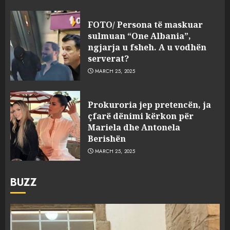
FOTO/ Persona të maskuar
sulmuan “One Albania”,
ngjarja u fsheh. A u vodhën
serverat?
MARCH 25, 2025
Prokuroria jep pretencën, ja
çfarë dënimi kërkon për
Mariela dhe Antonela
Berishën
MARCH 25, 2025
BUZZ