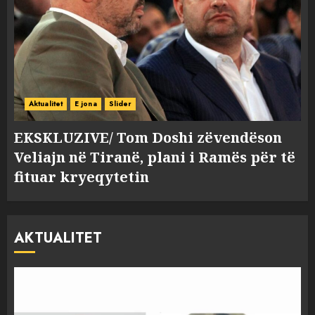
Aktualitet
E jona
Slider
EKSKLUZIVE/ Tom Doshi zëvendëson
Veliajn në Tiranë, plani i Ramës për të
fituar kryeqytetin
AKTUALITET