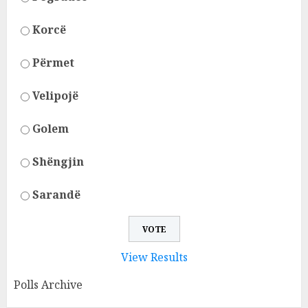
Korcë
Përmet
Velipojë
Golem
Shëngjin
Sarandë
View Results
Polls Archive