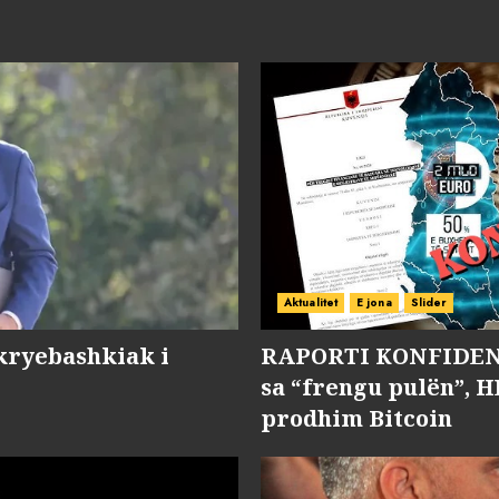
Aktualitet
E jona
Slider
kryebashkiak i
RAPORTI KONFIDENC
sa “frengu pulën”, H
prodhim Bitcoin