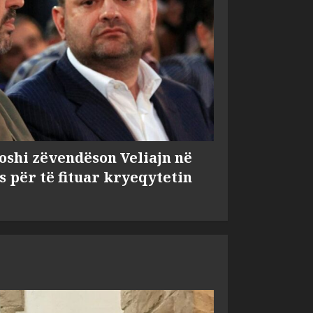
shi zëvendëson Veliajn në
s për të fituar kryeqytetin