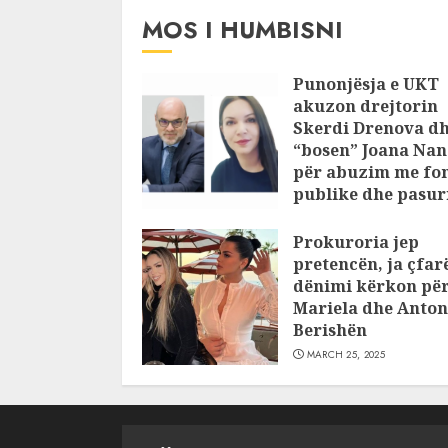
MOS I HUMBISNI
Punonjësja e UKT
akuzon drejtorin
Skerdi Drenova d
“bosen” Joana Nan
për abuzim me fo
publike dhe pasuri
pajustifikuar
Prokuroria jep
JULY 24, 2025
pretencën, ja çfar
dënimi kërkon pë
Mariela dhe Anton
Berishën
MARCH 25, 2025