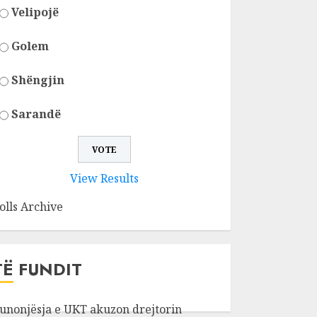
Velipojë
Golem
Shëngjin
Sarandë
View Results
olls Archive
TË FUNDIT
unonjësja e UKT akuzon drejtorin