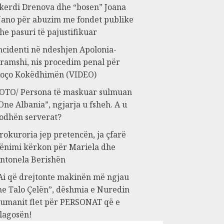
kerdi Drenova dhe “bosen” Joana
ano për abuzim me fondet publike
he pasuri të pajustifikuar
ncidenti në ndeshjen Apolonia-
ramshi, nis procedim penal për
oço Kokëdhimën (VIDEO)
OTO/ Persona të maskuar sulmuan
One Albania”, ngjarja u fsheh. A u
odhën serverat?
rokuroria jep pretencën, ja çfarë
ënimi kërkon për Mariela dhe
ntonela Berishën
Ai që drejtonte makinën më ngjau
e Talo Çelën”, dëshmia e Nuredin
umanit flet për PERSONAT që e
lagosën!