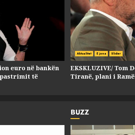
Aktualitet
E jona
Slider
lion euro në bankën
EKSKLUZIVE/ Tom Do
 pastrimit të
Tiranë, plani i Ramë
BUZZ