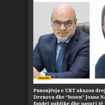
Aktualitet
Punonjësja e UKT akuzon dre
Drenova dhe “bosen” Joana 
fondet publike dhe pasuri të 