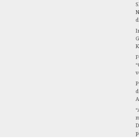
S
N
d
I
G
K
F
“
v
P
d
A
“
m
D
p