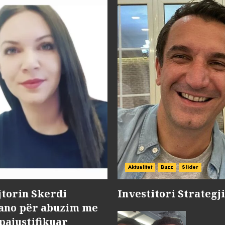
Aktualitet
Buzz
Slider
jtorin Skerdi
Investitori Strategj
Nano për abuzim me
pajustifikuar