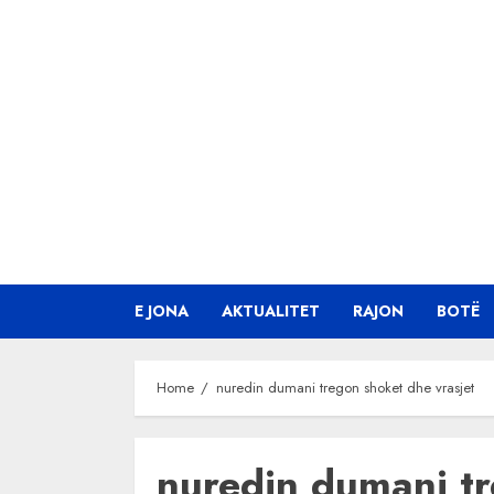
Skip
to
content
E JONA
AKTUALITET
RAJON
BOTË
Home
nuredin dumani tregon shoket dhe vrasjet
nuredin dumani t