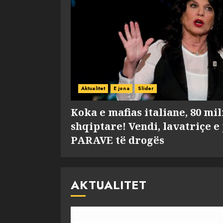
Aktualitet
E jona
Slider
Koka e mafias italiane, 80 mi
shqiptare! Vendi, lavatriçe e
PARAVE të drogës
AKTUALITET