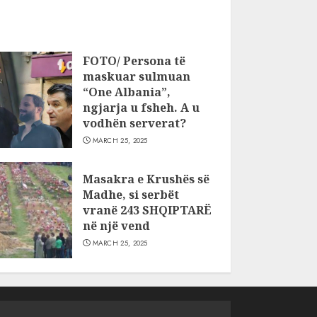
FOTO/ Persona të
maskuar sulmuan
“One Albania”,
ngjarja u fsheh. A u
vodhën serverat?
MARCH 25, 2025
Masakra e Krushës së
Madhe, si serbët
vranë 243 SHQIPTARË
në një vend
MARCH 25, 2025