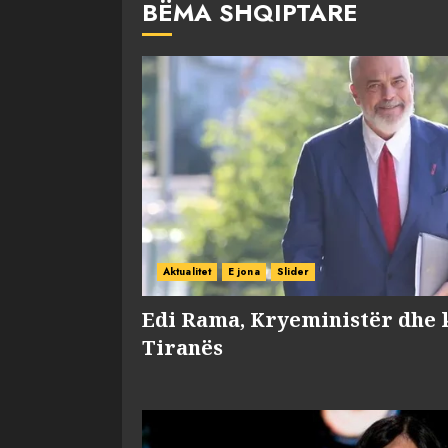
BËMA SHQIPTARE
Aktualitet
E jona
Slider
Edi Rama, Kryeministër dhe 
Tiranës