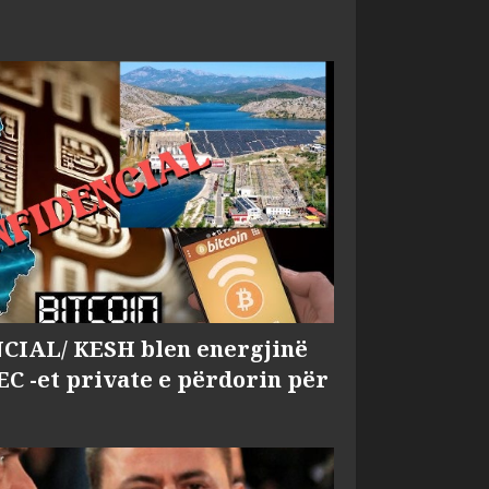
IAL/ KESH blen energjinë
EC -et private e përdorin për