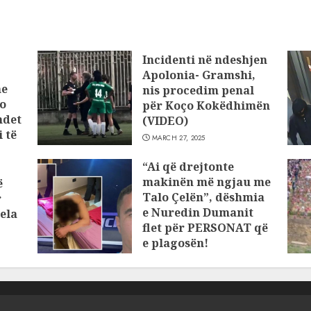
Incidenti në ndeshjen
Apolonia- Gramshi,
he
nis procedim penal
o
për Koço Kokëdhimën
ndet
(VIDEO)
 të
MARCH 27, 2025
“Ai që drejtonte
makinën më ngjau me
ë
Talo Çelën”, dëshmia
r
e Nuredin Dumanit
ela
flet për PERSONAT që
e plagosën!
MARCH 25, 2025