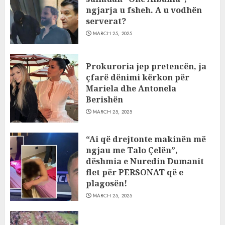
ngjarja u fsheh. A u vodhën
serverat?
MARCH 25, 2025
Prokuroria jep pretencën, ja
çfarë dënimi kërkon për
Mariela dhe Antonela
Berishën
MARCH 25, 2025
“Ai që drejtonte makinën më
ngjau me Talo Çelën”,
dëshmia e Nuredin Dumanit
flet për PERSONAT që e
plagosën!
MARCH 25, 2025