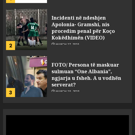
FOTO/ Persona të maskuar
sulmuan “One Albania”,
ngjarja u fsheh. A u vodhën
serverat?
3
MARCH 25, 2025
Prokuroria jep pretencën, ja
çfarë dënimi kërkon për
Mariela dhe Antonela
Berishën
4
MARCH 25, 2025
“Ai që drejtonte makinën më
ngjau me Talo Çelën”,
dëshmia e Nuredin Dumanit
flet për PERSONAT që e