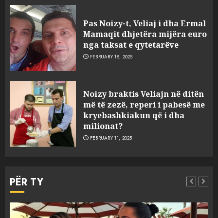
Pas Noizy-t, Veliaj i dha Ermal
Mamaqit dhjetëra mijëra euro
nga taksat e qytetarëve
FEBRUARY 18, 2025
FOTO/ Persona të maskuar
Noizy braktis Veliajn në ditën
sulmuan “One Albania”,
më të zezë, reperi i pabesë me
ngjarja u fsheh. A u vodhën
kryebashkiakun që i dha
serverat?
milionat?
3
MARCH 25, 2025
FEBRUARY 11, 2025
Prokuroria jep pretencën, ja
çfarë dënimi kërkon për
PËR TY
Mariela dhe Antonela
Berishën
4
MARCH 25, 2025