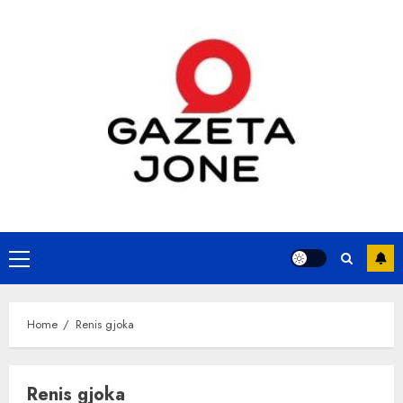
Skip
to
content
Primary
Menu
Home
Renis gjoka
Renis gjoka