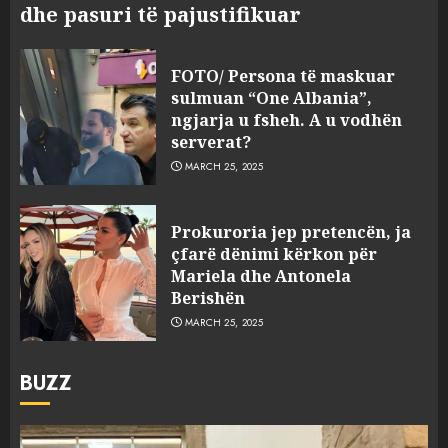
dhe pasuri të pajustifikuar
FOTO/ Persona të maskuar
sulmuan “One Albania”,
ngjarja u fsheh. A u vodhën
serverat?
MARCH 25, 2025
Prokuroria jep pretencën, ja
çfarë dënimi kërkon për
Mariela dhe Antonela
Berishën
MARCH 25, 2025
BUZZ