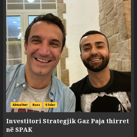
Aktualitet
Buzz
Slider
Investitori Strategjik Gaz Paja thirret
në SPAK