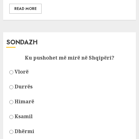
READ MORE
SONDAZH
Ku pushohet më mirë në Shqipëri?
Vlorë
Durrës
Himarë
Ksamil
Dhërmi