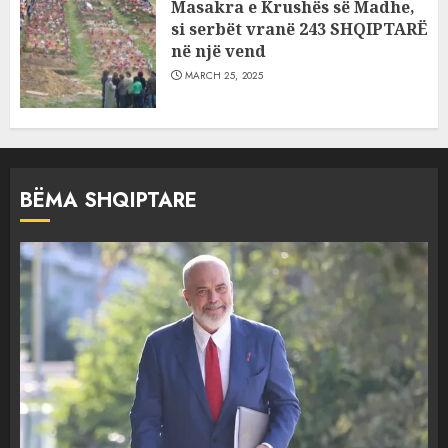
Masakra e Krushës së Madhe,
si serbët vranë 243 SHQIPTARË
në një vend
MARCH 25, 2025
BËMA SHQIPTARE