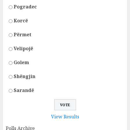
Pogradec
Korcë
Përmet
Velipojë
Golem
Shëngjin
Sarandë
View Results
Polls Archive