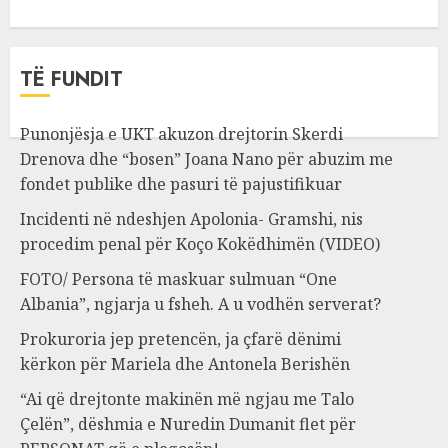
TË FUNDIT
Punonjësja e UKT akuzon drejtorin Skerdi
Drenova dhe “bosen” Joana Nano për abuzim me
fondet publike dhe pasuri të pajustifikuar
Incidenti në ndeshjen Apolonia- Gramshi, nis
procedim penal për Koço Kokëdhimën (VIDEO)
FOTO/ Persona të maskuar sulmuan “One
Albania”, ngjarja u fsheh. A u vodhën serverat?
Prokuroria jep pretencën, ja çfarë dënimi
kërkon për Mariela dhe Antonela Berishën
“Ai që drejtonte makinën më ngjau me Talo
Çelën”, dëshmia e Nuredin Dumanit flet për