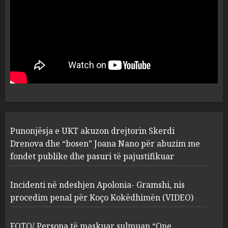
plagosën!
5
MARCH 25, 2025
Punonjësja e UKT akuzon
drejtorin Skerdi Drenova dhe
“bosen” Joana Nano për
abuzim me fondet publike dhe
pasuri të pajustifikuar
1
JULY 24, 2025
Incidenti në ndeshjen
Punonjësja e UKT akuzon drejtorin Skerdi
Apolonia- Gramshi, nis
procedim penal për Koço
Drenova dhe “bosen” Joana Nano për abuzim me
Kokëdhimën (VIDEO)
fondet publike dhe pasuri të pajustifikuar
2
MARCH 27, 2025
Incidenti në ndeshjen Apolonia- Gramshi, nis
procedim penal për Koço Kokëdhimën (VIDEO)
FOTO/ Persona të maskuar
sulmuan “One Albania”,
ngjarja u fsheh. A u vodhën
FOTO/ Persona të maskuar sulmuan “One