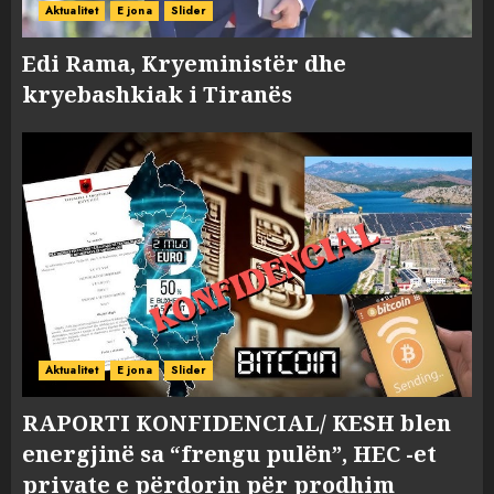
Aktualitet
E jona
Slider
Edi Rama, Kryeministër dhe
kryebashkiak i Tiranës
Aktualitet
E jona
Slider
RAPORTI KONFIDENCIAL/ KESH blen
energjinë sa “frengu pulën”, HEC -et
private e përdorin për prodhim