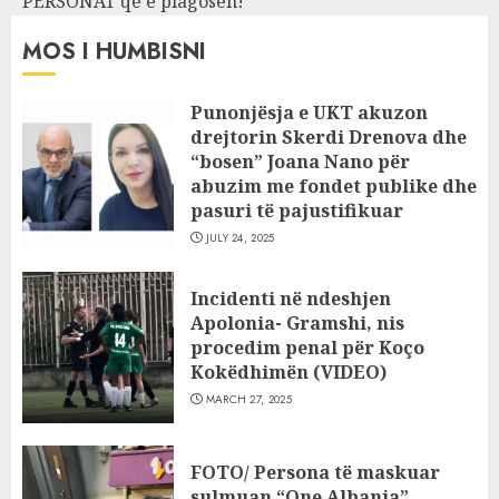
PERSONAT që e plagosën!
MOS I HUMBISNI
Punonjësja e UKT akuzon
drejtorin Skerdi Drenova dhe
“bosen” Joana Nano për
abuzim me fondet publike dhe
pasuri të pajustifikuar
JULY 24, 2025
Incidenti në ndeshjen
Apolonia- Gramshi, nis
procedim penal për Koço
Kokëdhimën (VIDEO)
MARCH 27, 2025
FOTO/ Persona të maskuar
sulmuan “One Albania”,