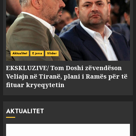
Aktualitet
E jona
Slider
EKSKLUZIVE/ Tom Doshi zëvendëson
Veliajn në Tiranë, plani i Ramës për të
fituar kryeqytetin
AKTUALITET