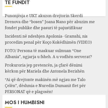
TË FUNDIT
Punonjësja e UKT akuzon drejtorin Skerdi
Drenova dhe “bosen” Joana Nano për abuzim me
fondet publike dhe pasuri të pajustifikuar
Incidenti në ndeshjen Apolonia- Gramshi, nis
procedim penal për Koço Kokëdhimën (VIDEO)
FOTO/ Persona të maskuar sulmuan “One
Albania”, ngjarja u fsheh. A u vodhën serverat?
Prokuroria jep pretencën, ja çfarë dënimi
kërkon për Mariela dhe Antonela Berishën
“Ai që drejtonte makinën më ngjau me Talo
Çelën”, dëshmia e Nuredin Dumanit flet për
PERSONAT që e plagosën!
MOS I HUMBISNI