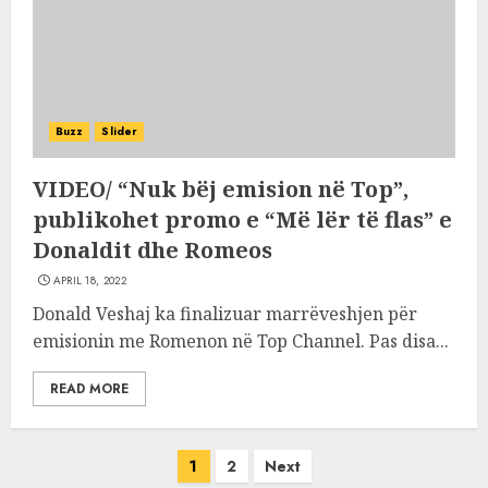
Buzz
Slider
VIDEO/ “Nuk bëj emision në Top”,
publikohet promo e “Më lër të flas” e
Donaldit dhe Romeos
APRIL 18, 2022
Donald Veshaj ka finalizuar marrëveshjen për
emisionin me Romenon në Top Channel. Pas disa...
READ MORE
Posts
1
2
Next