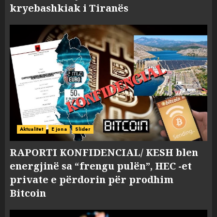
kryebashkiak i Tiranës
Aktualitet
E jona
Slider
RAPORTI KONFIDENCIAL/ KESH blen
energjinë sa “frengu pulën”, HEC -et
private e përdorin për prodhim
Bitcoin