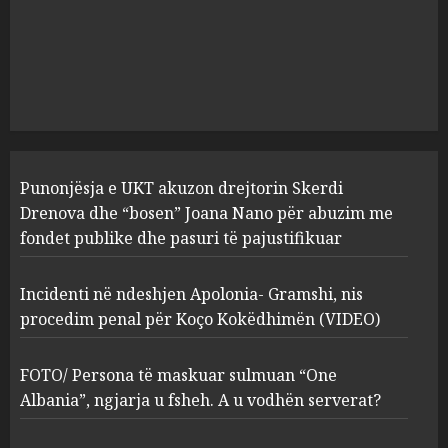
Incidenti në ndeshjen
Apolonia- Gramshi, nis
procedim penal për Koço
Kokëdhimën (VIDEO)
2
MARCH 27, 2025
FOTO/ Persona të maskuar
Punonjësja e UKT akuzon drejtorin Skerdi
sulmuan “One Albania”,
ngjarja u fsheh. A u vodhën
Drenova dhe “bosen” Joana Nano për abuzim me
serverat?
fondet publike dhe pasuri të pajustifikuar
3
MARCH 25, 2025
Incidenti në ndeshjen Apolonia- Gramshi, nis
procedim penal për Koço Kokëdhimën (VIDEO)
Prokuroria jep pretencën, ja
çfarë dënimi kërkon për
Mariela dhe Antonela
FOTO/ Persona të maskuar sulmuan “One
Berishën
Albania”, ngjarja u fsheh. A u vodhën serverat?
4
MARCH 25, 2025