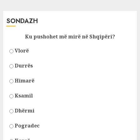
pagination
SONDAZH
Ku pushohet më mirë në Shqipëri?
Vlorë
Durrës
Himarë
Ksamil
Dhërmi
Pogradec