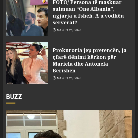
FOTO/ Persona të maskuar
sulmuan “One Albania”,
ngjarja u fsheh. A u vodhën
serverat?
MARCH 25, 2025
Prokuroria jep pretencën, ja
çfarë dënimi kërkon për
Mariela dhe Antonela
Berishën
MARCH 25, 2025
BUZZ