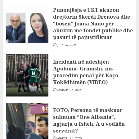
Punonjësja e UKT akuzon
drejtorin Skerdi Drenova dhe
“bosen” Joana Nano për
abuzim me fondet publike dhe
pasuri të pajustifikuar
JULY 24, 2025
Incidenti në ndeshjen
Apolonia- Gramshi, nis
procedim penal për Koço
Kokëdhimën (VIDEO)
MARCH 27, 2025
FOTO/ Persona të maskuar
sulmuan “One Albania”,
ngjarja u fsheh. A u vodhën
serverat?
MARCH 25, 2025