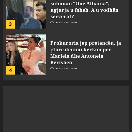
çfarë dënimi kërkon për
Mariela dhe Antonela
Berishën
4
MARCH 25, 2025
“Ai që drejtonte makinën më
ngjau me Talo Çelën”,
dëshmia e Nuredin Dumanit
flet për PERSONAT që e
plagosën!
5
MARCH 25, 2025
Punonjësja e UKT akuzon
drejtorin Skerdi Drenova dhe
“bosen” Joana Nano për
abuzim me fondet publike dhe
pasuri të pajustifikuar
1
JULY 24, 2025