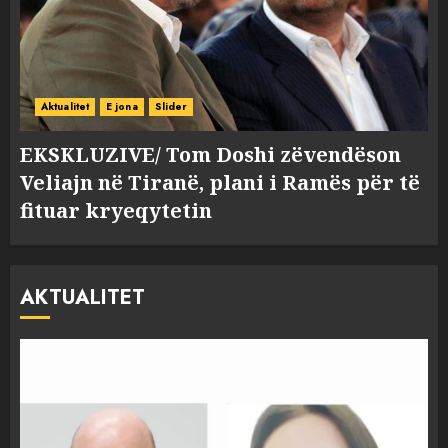
Aktualitet
E jona
Slider
EKSKLUZIVE/ Tom Doshi zëvendëson
Veliajn në Tiranë, plani i Ramës për të
fituar kryeqytetin
AKTUALITET