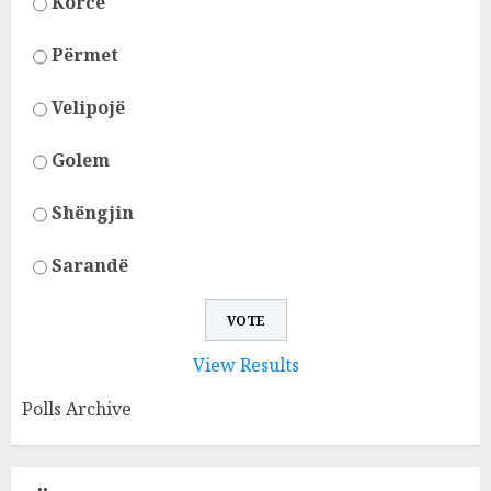
Korcë
Përmet
Velipojë
Golem
Shëngjin
Sarandë
View Results
Polls Archive