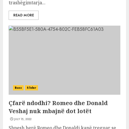
trashëgimtarja...
READ MORE
Buzz
Slider
Çfarë ndodhi? Romeo dhe Donald
Veshaj nuk mbajnë dot lotët
JULY 15, 2022
Shpesh herë Romeo dhe Donaldi kanë treguar se