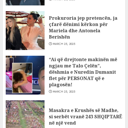
Prokuroria jep pretencën, ja
çfarë dënimi kërkon për
Mariela dhe Antonela
Berishën
MARCH 25, 2025
“Ai që drejtonte makinën më
ngjau me Talo Çelën”,
dëshmia e Nuredin Dumanit
flet për PERSONAT që e
plagosën!
MARCH 25, 2025
Masakra e Krushës së Madhe,
si serbët vranë 243 SHQIPTARË
në një vend