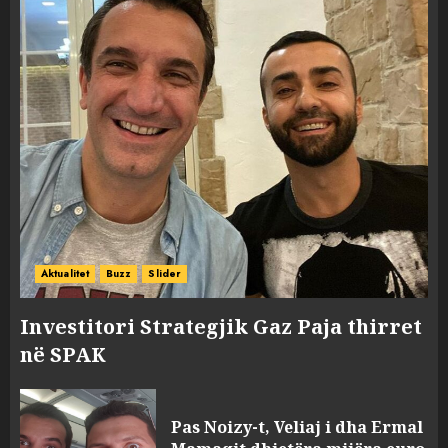
Aktualitet
Buzz
Slider
Investitori Strategjik Gaz Paja thirret
në SPAK
FOTO/ Persona të maskuar
sulmuan “One Albania”,
Pas Noizy-t, Veliaj i dha Ermal
ngjarja u fsheh. A u vodhën