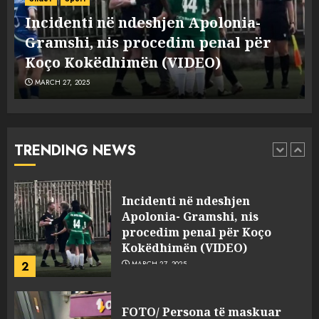
“bosen” Joana Nano për
Incidenti në ndeshjen Apolonia-
abuzim me fondet publike dhe
e
Gramshi, nis procedim penal për
pasuri të pajustifikuar
1
JULY 24, 2025
Koço Kokëdhimën (VIDEO)
MARCH 27, 2025
Incidenti në ndeshjen
Apolonia- Gramshi, nis
procedim penal për Koço
Kokëdhimën (VIDEO)
TRENDING NEWS
2
MARCH 27, 2025
FOTO/ Persona të maskuar
sulmuan “One Albania”,
ngjarja u fsheh. A u vodhën
serverat?
3
MARCH 25, 2025
Prokuroria jep pretencën, ja