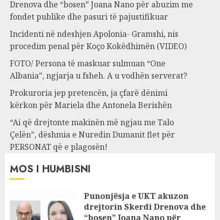
Drenova dhe “bosen” Joana Nano për abuzim me
fondet publike dhe pasuri të pajustifikuar
Incidenti në ndeshjen Apolonia- Gramshi, nis
procedim penal për Koço Kokëdhimën (VIDEO)
FOTO/ Persona të maskuar sulmuan “One
Albania”, ngjarja u fsheh. A u vodhën serverat?
Prokuroria jep pretencën, ja çfarë dënimi
kërkon për Mariela dhe Antonela Berishën
“Ai që drejtonte makinën më ngjau me Talo
Çelën”, dëshmia e Nuredin Dumanit flet për
PERSONAT që e plagosën!
MOS I HUMBISNI
Punonjësja e UKT akuzon
drejtorin Skerdi Drenova dhe
“bosen” Joana Nano për