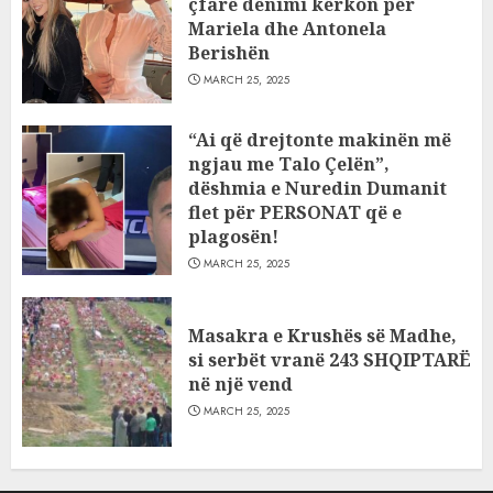
çfarë dënimi kërkon për
Mariela dhe Antonela
Berishën
MARCH 25, 2025
“Ai që drejtonte makinën më
ngjau me Talo Çelën”,
dëshmia e Nuredin Dumanit
flet për PERSONAT që e
plagosën!
MARCH 25, 2025
Masakra e Krushës së Madhe,
si serbët vranë 243 SHQIPTARË
në një vend
MARCH 25, 2025