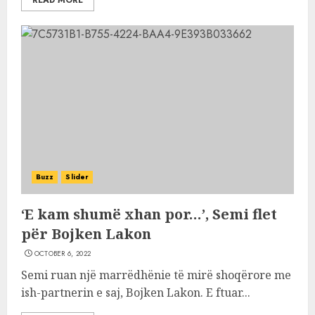
READ MORE
Buzz
Slider
‘E kam shumë xhan por…’, Semi flet
për Bojken Lakon
OCTOBER 6, 2022
Semi ruan një marrëdhënie të mirë shoqërore me
ish-partnerin e saj, Bojken Lakon. E ftuar...