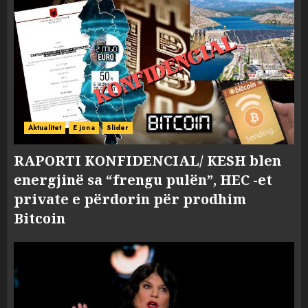
Aktualitet
E jona
Slider
RAPORTI KONFIDENCIAL/ KESH blen
energjinë sa “frengu pulën”, HEC -et
private e përdorin për prodhim
Bitcoin