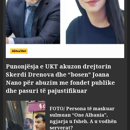
Aktualitet
Punonjësja e UKT akuzon drejtorin
Skerdi Drenova dhe “bosen” Joana
Nano për abuzim me fondet publike
dhe pasuri të pajustifikuar
FOTO/ Persona të maskuar
sulmuan “One Albania”,
ngjarja u fsheh. A u vodhën
serverat?