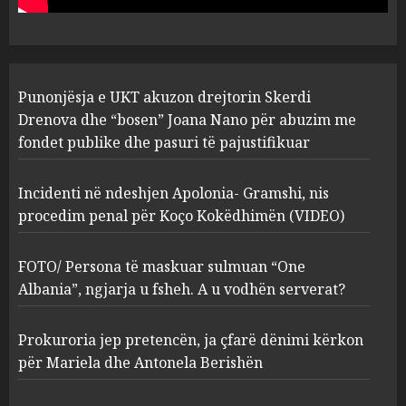
pasuri të pajustifikuar
1
JULY 24, 2025
Incidenti në ndeshjen
Punonjësja e UKT akuzon drejtorin Skerdi
Apolonia- Gramshi, nis
procedim penal për Koço
Drenova dhe “bosen” Joana Nano për abuzim me
Kokëdhimën (VIDEO)
fondet publike dhe pasuri të pajustifikuar
2
MARCH 27, 2025
Incidenti në ndeshjen Apolonia- Gramshi, nis
procedim penal për Koço Kokëdhimën (VIDEO)
FOTO/ Persona të maskuar
sulmuan “One Albania”,
ngjarja u fsheh. A u vodhën
FOTO/ Persona të maskuar sulmuan “One
serverat?
Albania”, ngjarja u fsheh. A u vodhën serverat?
3
MARCH 25, 2025
Prokuroria jep pretencën, ja çfarë dënimi kërkon
Prokuroria jep pretencën, ja
për Mariela dhe Antonela Berishën
çfarë dënimi kërkon për
Mariela dhe Antonela