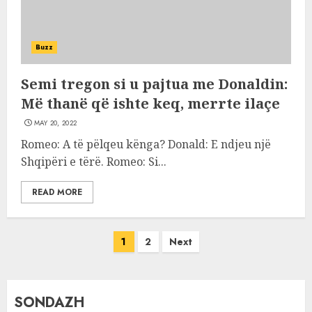
Buzz
Semi tregon si u pajtua me Donaldin:
Më thanë që ishte keq, merrte ilaçe
MAY 20, 2022
Romeo: A të pëlqeu kënga? Donald: E ndjeu një
Shqipëri e tërë. Romeo: Si...
READ MORE
Posts
1
2
Next
pagination
SONDAZH