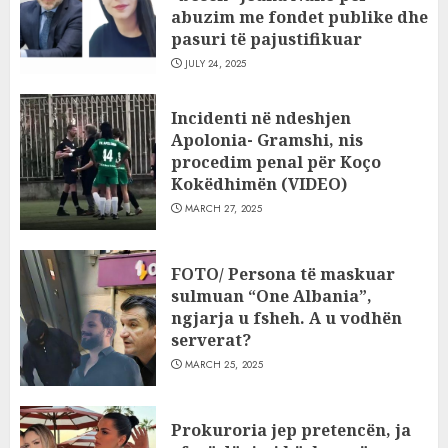
abuzim me fondet publike dhe
pasuri të pajustifikuar
JULY 24, 2025
Incidenti në ndeshjen
Apolonia- Gramshi, nis
procedim penal për Koço
Kokëdhimën (VIDEO)
MARCH 27, 2025
FOTO/ Persona të maskuar
sulmuan “One Albania”,
ngjarja u fsheh. A u vodhën
serverat?
MARCH 25, 2025
Prokuroria jep pretencën, ja