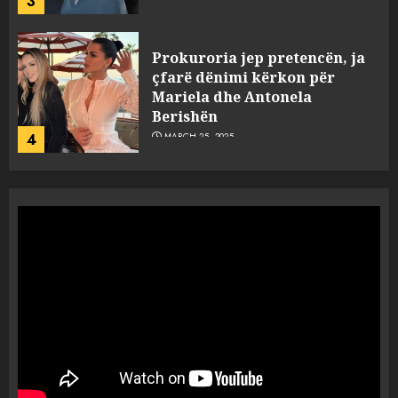
3
Prokuroria jep pretencën, ja
çfarë dënimi kërkon për
Mariela dhe Antonela
Berishën
4
MARCH 25, 2025
“Ai që drejtonte makinën më
ngjau me Talo Çelën”,
dëshmia e Nuredin Dumanit
flet për PERSONAT që e
plagosën!
5
MARCH 25, 2025
Punonjësja e UKT akuzon
drejtorin Skerdi Drenova dhe
“bosen” Joana Nano për
abuzim me fondet publike dhe