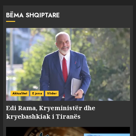
BËMA SHQIPTARE
Aktualitet
E jona
Slider
Edi Rama, Kryeministër dhe
kryebashkiak i Tiranës