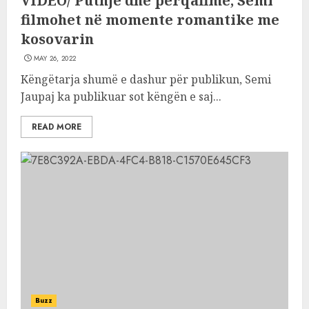
VIDEO/ Puthje dhe përqafime, Semi
filmohet në momente romantike me
kosovarin
MAY 26, 2022
Këngëtarja shumë e dashur për publikun, Semi
Jaupaj ka publikuar sot këngën e saj...
READ MORE
Buzz