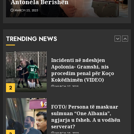
plagosën!
MARCH 25, 2025
Punonjësja e UKT akuzon
drejtorin Skerdi Drenova dhe
“bosen” Joana Nano për
abuzim me fondet publike dhe
TRENDING NEWS
pasuri të pajustifikuar
1
JULY 24, 2025
Incidenti në ndeshjen
Apolonia- Gramshi, nis
procedim penal për Koço
Kokëdhimën (VIDEO)
2
MARCH 27, 2025
FOTO/ Persona të maskuar
sulmuan “One Albania”,
ngjarja u fsheh. A u vodhën
serverat?
MARCH 25, 2025