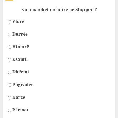
Ku pushohet më mirë në Shqipëri?
Vlorë
Durrës
Himarë
Ksamil
Dhërmi
Pogradec
Korcë
Përmet