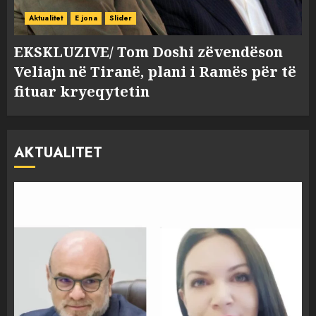
Aktualitet
E jona
Slider
EKSKLUZIVE/ Tom Doshi zëvendëson
Veliajn në Tiranë, plani i Ramës për të
fituar kryeqytetin
AKTUALITET