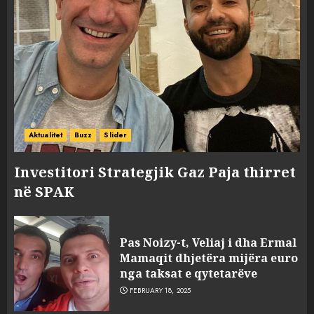
Aktualitet
Buzz
Slider
Investitori Strategjik Gaz Paja thirret
në SPAK
Pas Noizy-t, Veliaj i dha Ermal
Mamaqit dhjetëra mijëra euro
nga taksat e qytetarëve
FEBRUARY 18, 2025