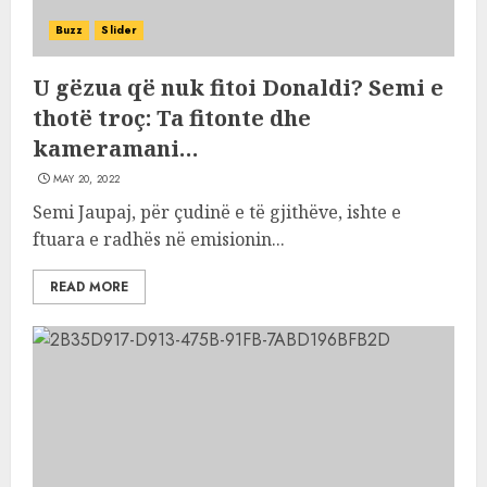
Buzz
Slider
U gëzua që nuk fitoi Donaldi? Semi e
thotë troç: Ta fitonte dhe
kameramani…
MAY 20, 2022
Semi Jaupaj, për çudinë e të gjithëve, ishte e
ftuara e radhës në emisionin...
READ MORE