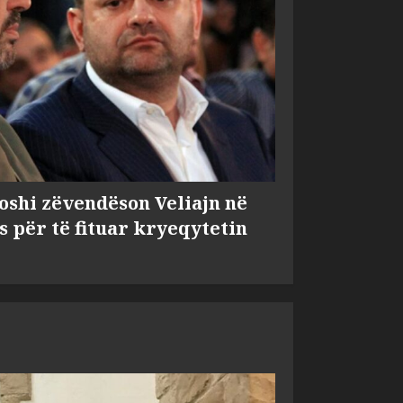
shi zëvendëson Veliajn në
s për të fituar kryeqytetin