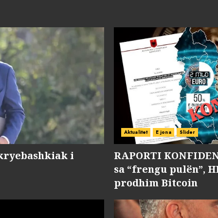
Aktualitet
E jona
Slider
kryebashkiak i
RAPORTI KONFIDENC
sa “frengu pulën”, H
prodhim Bitcoin