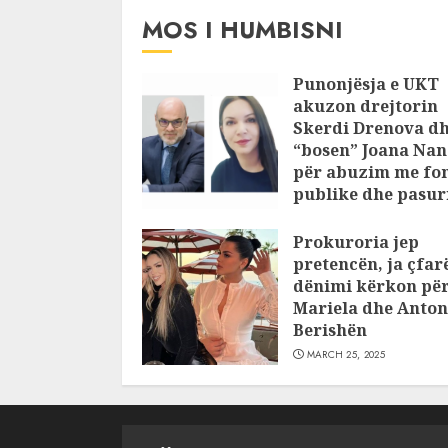
MOS I HUMBISNI
Punonjësja e UKT
akuzon drejtorin
Skerdi Drenova d
“bosen” Joana Nan
për abuzim me fo
publike dhe pasuri
pajustifikuar
Prokuroria jep
JULY 24, 2025
pretencën, ja çfar
dënimi kërkon pë
Mariela dhe Anton
Berishën
MARCH 25, 2025