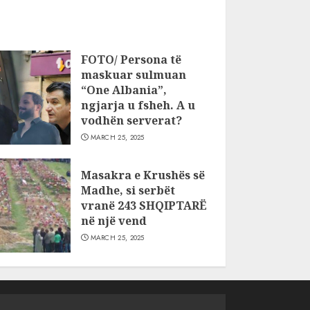
FOTO/ Persona të
maskuar sulmuan
“One Albania”,
ngjarja u fsheh. A u
vodhën serverat?
MARCH 25, 2025
Masakra e Krushës së
Madhe, si serbët
vranë 243 SHQIPTARË
në një vend
MARCH 25, 2025