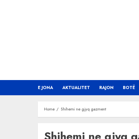
Skip
to
content
E JONA
AKTUALITET
RAJON
BOTË
Home
Shihemi ne gjyq gazment
Shihemi ne gjyq 