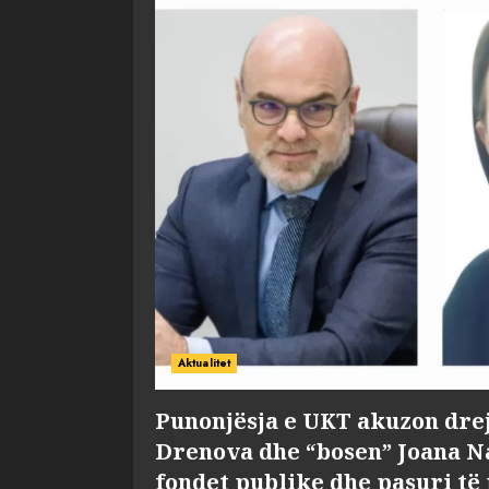
Aktualitet
Punonjësja e UKT akuzon dre
Drenova dhe “bosen” Joana 
fondet publike dhe pasuri të 