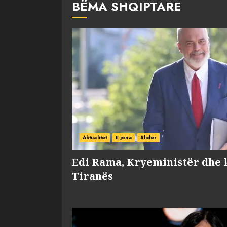
BËMA SHQIPTARE
Aktualitet
E jona
Slider
Edi Rama, Kryeministër dhe 
Tiranës