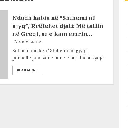
Ndodh habia në “Shihemi në
gjyq”/ Rrëfehet djali: Më tallin
në Greqi, se e kam emrin…
OCTOBER 30, 2022
Sot në rubrikën “Shihemi në gjyq”,
përballë janë vënë nënë e bir, dhe arsyeja...
READ MORE