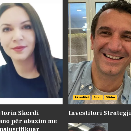
Aktualitet
Buzz
Slider
jtorin Skerdi
Investitori Strategj
Nano për abuzim me
pajustifikuar