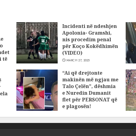
Incidenti në ndeshjen
Apolonia- Gramshi,
he
nis procedim penal
o
për Koço Kokëdhimën
ndet
(VIDEO)
 të
MARCH 27, 2025
“Ai që drejtonte
makinën më ngjau me
ë
Talo Çelën”, dëshmia
r
e Nuredin Dumanit
ela
flet për PERSONAT që
e plagosën!
MARCH 25, 2025