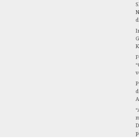
S
N
d
I
G
K
F
“
v
P
d
A
“
m
D
p