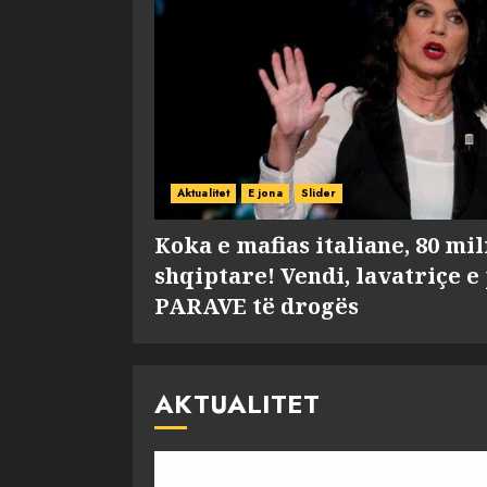
Aktualitet
E jona
Slider
Koka e mafias italiane, 80 mi
shqiptare! Vendi, lavatriçe e
PARAVE të drogës
AKTUALITET