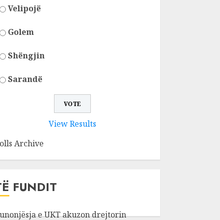
Velipojë
Golem
Shëngjin
Sarandë
View Results
olls Archive
TË FUNDIT
unonjësja e UKT akuzon drejtorin