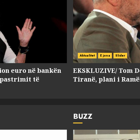
Aktualitet
E jona
Slider
lion euro në bankën
EKSKLUZIVE/ Tom Do
 pastrimit të
Tiranë, plani i Ramë
BUZZ