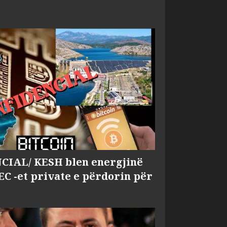
IAL/ KESH blen energjinë
EC -et private e përdorin për