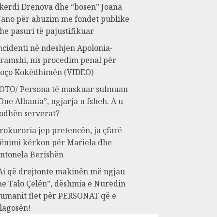
kerdi Drenova dhe “bosen” Joana
ano për abuzim me fondet publike
he pasuri të pajustifikuar
ncidenti në ndeshjen Apolonia-
ramshi, nis procedim penal për
oço Kokëdhimën (VIDEO)
OTO/ Persona të maskuar sulmuan
One Albania”, ngjarja u fsheh. A u
odhën serverat?
rokuroria jep pretencën, ja çfarë
ënimi kërkon për Mariela dhe
ntonela Berishën
Ai që drejtonte makinën më ngjau
e Talo Çelën”, dëshmia e Nuredin
umanit flet për PERSONAT që e
lagosën!