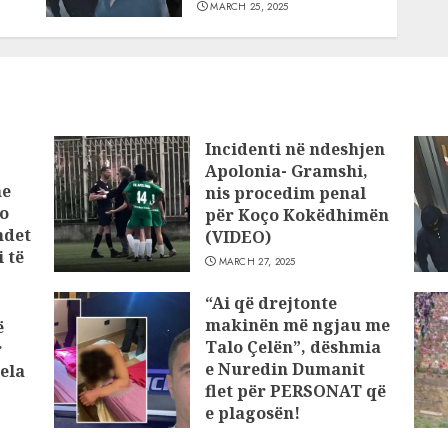
MARCH 25, 2025
Incidenti në ndeshjen
Apolonia- Gramshi,
he
nis procedim penal
o
për Koço Kokëdhimën
ndet
(VIDEO)
 të
MARCH 27, 2025
“Ai që drejtonte
makinën më ngjau me
ë
Talo Çelën”, dëshmia
r
e Nuredin Dumanit
ela
flet për PERSONAT që
e plagosën!
MARCH 25, 2025