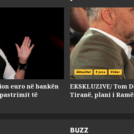
Aktualitet
E jona
Slider
lion euro në bankën
EKSKLUZIVE/ Tom Do
 pastrimit të
Tiranë, plani i Ramë
BUZZ