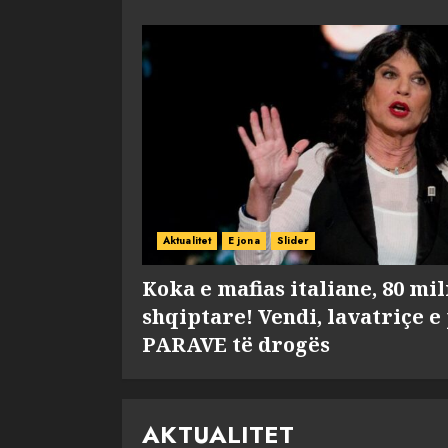
Aktualitet
E jona
Slider
Koka e mafias italiane, 80 mi
shqiptare! Vendi, lavatriçe e
PARAVE të drogës
AKTUALITET