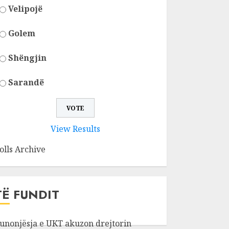
Velipojë
Golem
Shëngjin
Sarandë
View Results
olls Archive
TË FUNDIT
unonjësja e UKT akuzon drejtorin