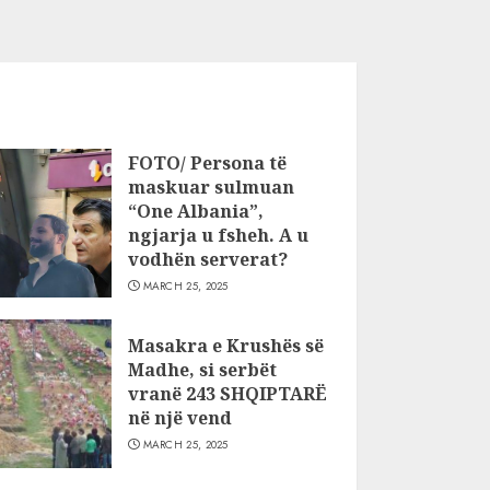
FOTO/ Persona të
maskuar sulmuan
“One Albania”,
ngjarja u fsheh. A u
vodhën serverat?
MARCH 25, 2025
Masakra e Krushës së
Madhe, si serbët
vranë 243 SHQIPTARË
në një vend
MARCH 25, 2025