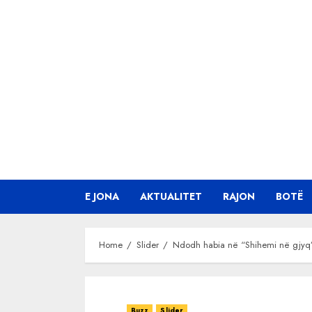
Skip
to
content
E JONA
AKTUALITET
RAJON
BOTË
Home
Slider
Ndodh habia në “Shihemi në gjyq”/
Buzz
Slider