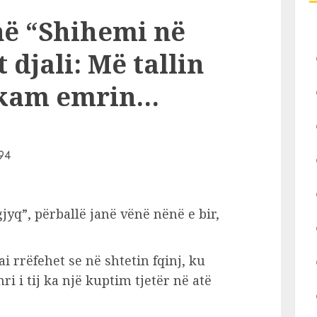
ë “Shihemi në
 djali: Më tallin
e kam emrin…
yq”, përballë janë vënë nënë e bir,
i rrëfehet se në shtetin fqinj, ku
ri i tij ka një kuptim tjetër në atë