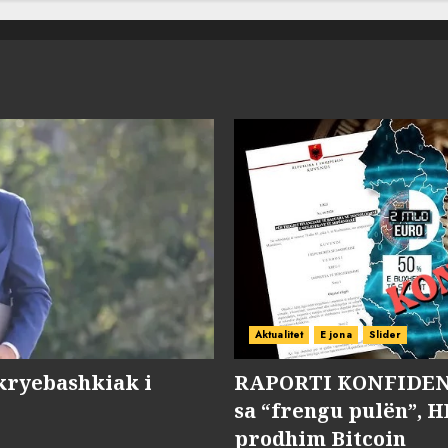
Aktualitet
E jona
Slider
kryebashkiak i
RAPORTI KONFIDENC
sa “frengu pulën”, H
prodhim Bitcoin