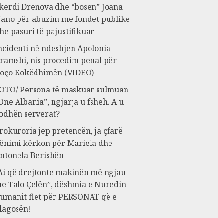
kerdi Drenova dhe “bosen” Joana
ano për abuzim me fondet publike
he pasuri të pajustifikuar
ncidenti në ndeshjen Apolonia-
ramshi, nis procedim penal për
oço Kokëdhimën (VIDEO)
OTO/ Persona të maskuar sulmuan
One Albania”, ngjarja u fsheh. A u
odhën serverat?
rokuroria jep pretencën, ja çfarë
ënimi kërkon për Mariela dhe
ntonela Berishën
Ai që drejtonte makinën më ngjau
e Talo Çelën”, dëshmia e Nuredin
umanit flet për PERSONAT që e
lagosën!