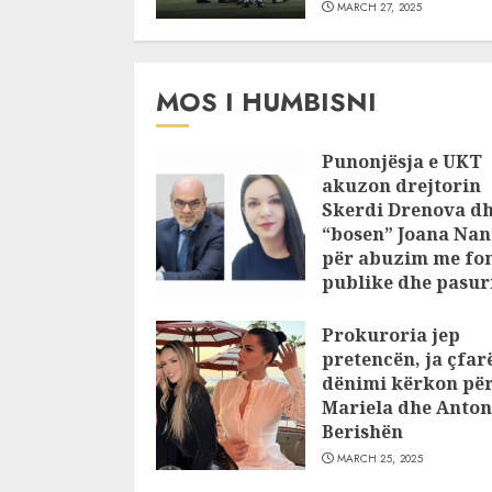
MARCH 27, 2025
MOS I HUMBISNI
Punonjësja e UKT
akuzon drejtorin
Skerdi Drenova d
“bosen” Joana Nan
për abuzim me fo
publike dhe pasuri
pajustifikuar
Prokuroria jep
JULY 24, 2025
pretencën, ja çfar
dënimi kërkon pë
Mariela dhe Anton
Berishën
MARCH 25, 2025