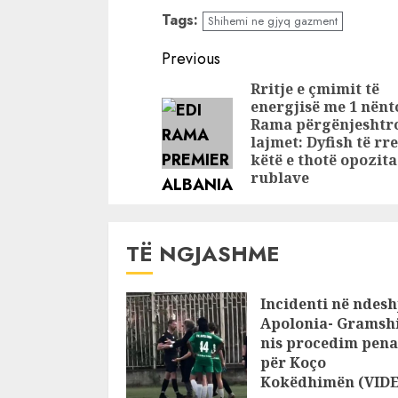
kerkohet mbyllja
me dy fyty
Tags:
Shihemi ne gjyq gazment
e emisionit
shihemi në
“Shihemi ne
së shpejti
Continue
Previous
gjyq”
Reading
Rritje e çmimit të
energjisë me 1 nënt
Rama përgënjeshtr
lajmet: Dyfish të rr
këtë e thotë opozita
rublave
TË NGJASHME
Incidenti në ndesh
Apolonia- Gramshi
nis procedim pena
për Koço
Kokëdhimën (VID