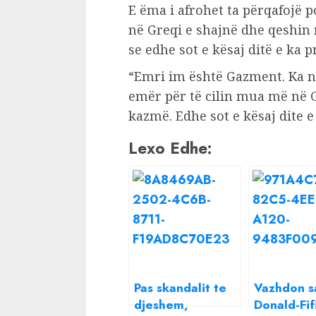
E ëma i afrohet ta përqafojë po
në Greqi e shajnë dhe qeshin 
se edhe sot e kësaj ditë e ka 
“Emri im është Gazment. Ka n
emër për të cilin mua më në G
kazmë. Edhe sot e kësaj dite 
Lexo Edhe:
Pas skandalit te
Vazhdon s
djeshem,
Donald-Fifi