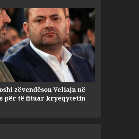
shi zëvendëson Veliajn në
s për të fituar kryeqytetin