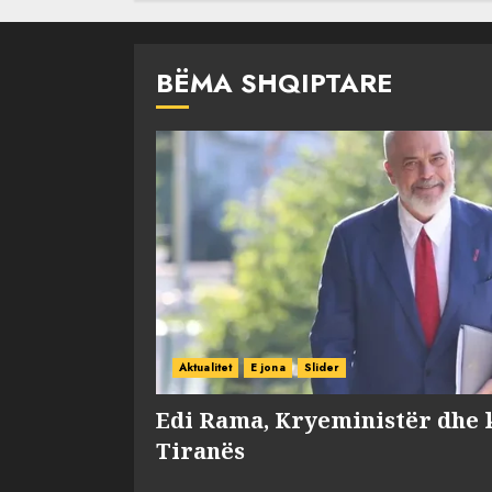
BËMA SHQIPTARE
Aktualitet
E jona
Slider
Edi Rama, Kryeministër dhe 
Tiranës