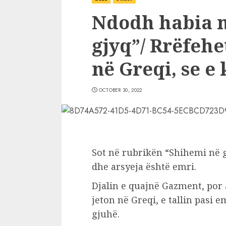
Ndodh habia n
gjyq”/ Rrëfehet
në Greqi, se 
OCTOBER 30, 2022
Sot në rubrikën “Shihemi në gj
dhe arsyeja është emri.
Djalin e quajnë Gazment, por a
jeton në Greqi, e tallin pasi em
gjuhë.