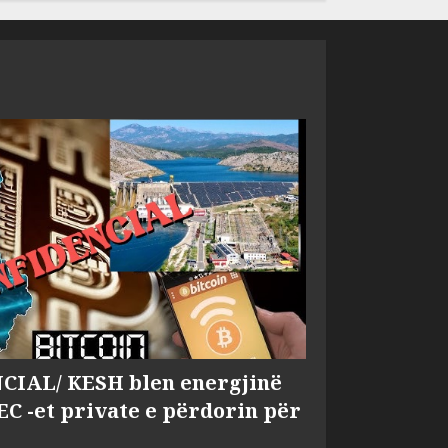
IAL/ KESH blen energjinë
EC -et private e përdorin për