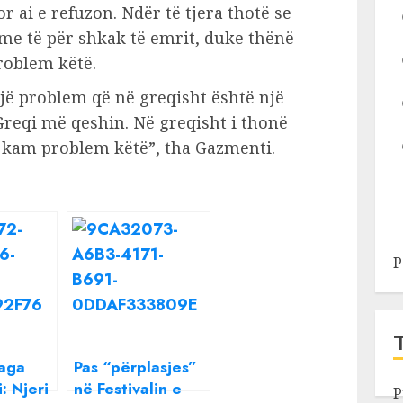
r ai e refuzon. Ndër të tjera thotë se
me të për shkak të emrit, duke thënë
problem këtë.
jë problem që në greqisht është një
reqi më qeshin. Në greqisht i thonë
e kam problem këtë”, tha Gazmenti.
P
aga
Pas “përplasjes”
: Njeri
në Festivalin e
P