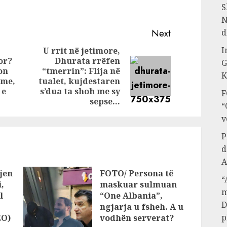
ra,
Këngës/ Ronela
S
 gjyq
Hajati dhe Alban
N
Ramosaj
Next
d
përfundojnë te
I
U rrit në jetimore,
“Shihemi në
or?
Dhurata rrëfen
G
gjyq”
on
“tmerrin”: Flija në
Previous
Next
K
eme,
tualet, kujdestaren
post:
post:
 e
s’dua ta shoh me sy
F
sepse…
“
v
P
d
A
jen
FOTO/ Persona të
“
,
maskuar sulmuan
m
l
“One Albania”,
D
ngjarja u fsheh. A u
p
EO)
vodhën serverat?