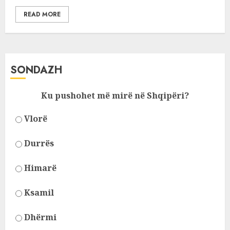
READ MORE
SONDAZH
Ku pushohet më mirë në Shqipëri?
Vlorë
Durrës
Himarë
Ksamil
Dhërmi