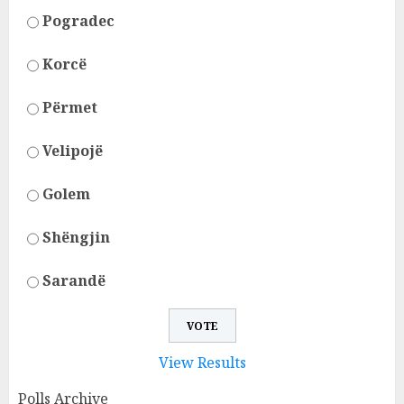
Pogradec
Korcë
Përmet
Velipojë
Golem
Shëngjin
Sarandë
View Results
Polls Archive