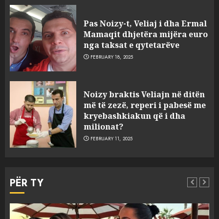
Pas Noizy-t, Veliaj i dha Ermal
Mamaqit dhjetëra mijëra euro
nga taksat e qytetarëve
FEBRUARY 18, 2025
FOTO/ Persona të maskuar
Noizy braktis Veliajn në ditën
sulmuan “One Albania”,
më të zezë, reperi i pabesë me
ngjarja u fsheh. A u vodhën
kryebashkiakun që i dha
serverat?
milionat?
3
MARCH 25, 2025
FEBRUARY 11, 2025
Prokuroria jep pretencën, ja
çfarë dënimi kërkon për
PËR TY
Mariela dhe Antonela
Berishën
4
MARCH 25, 2025