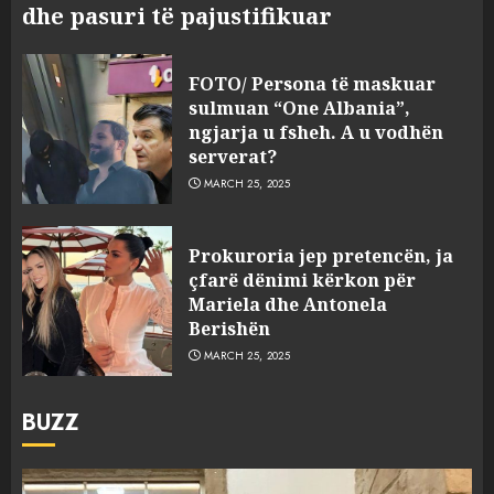
dhe pasuri të pajustifikuar
FOTO/ Persona të maskuar
sulmuan “One Albania”,
ngjarja u fsheh. A u vodhën
serverat?
MARCH 25, 2025
Prokuroria jep pretencën, ja
çfarë dënimi kërkon për
Mariela dhe Antonela
Berishën
MARCH 25, 2025
BUZZ