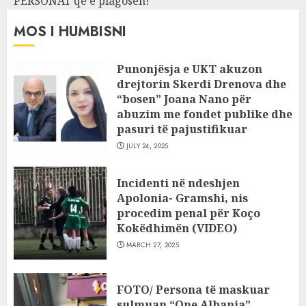
PERSONAT që e plagosën!
MOS I HUMBISNI
Punonjësja e UKT akuzon
drejtorin Skerdi Drenova dhe
“bosen” Joana Nano për
abuzim me fondet publike dhe
pasuri të pajustifikuar
JULY 24, 2025
Incidenti në ndeshjen
Apolonia- Gramshi, nis
procedim penal për Koço
Kokëdhimën (VIDEO)
MARCH 27, 2025
FOTO/ Persona të maskuar
sulmuan “One Albania”,