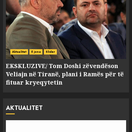
Aktualitet
E jona
Slider
EKSKLUZIVE/ Tom Doshi zëvendëson
Veliajn në Tiranë, plani i Ramës për të
fituar kryeqytetin
AKTUALITET