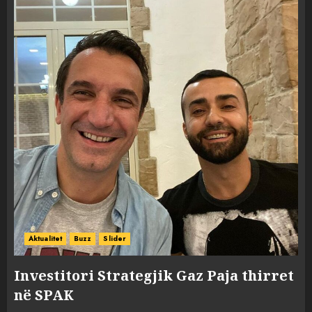
Aktualitet
Buzz
Slider
Investitori Strategjik Gaz Paja thirret
në SPAK