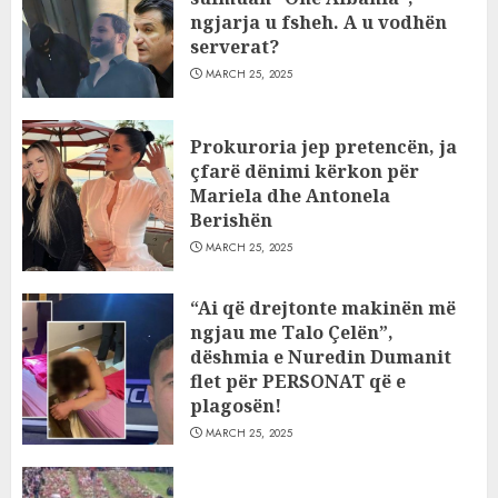
ngjarja u fsheh. A u vodhën
serverat?
MARCH 25, 2025
Prokuroria jep pretencën, ja
çfarë dënimi kërkon për
Mariela dhe Antonela
Berishën
MARCH 25, 2025
“Ai që drejtonte makinën më
ngjau me Talo Çelën”,
dëshmia e Nuredin Dumanit
flet për PERSONAT që e
plagosën!
MARCH 25, 2025