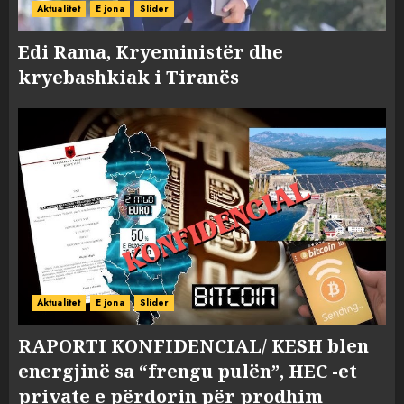
Aktualitet
E jona
Slider
Edi Rama, Kryeministër dhe
kryebashkiak i Tiranës
Aktualitet
E jona
Slider
RAPORTI KONFIDENCIAL/ KESH blen
energjinë sa “frengu pulën”, HEC -et
private e përdorin për prodhim