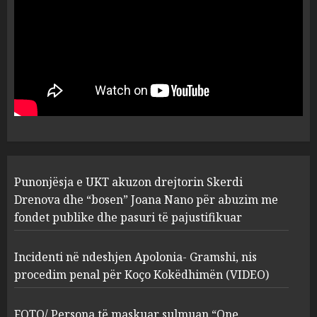
plagosën!
5
MARCH 25, 2025
Punonjësja e UKT akuzon
drejtorin Skerdi Drenova dhe
“bosen” Joana Nano për
abuzim me fondet publike dhe
pasuri të pajustifikuar
1
JULY 24, 2025
Incidenti në ndeshjen
Punonjësja e UKT akuzon drejtorin Skerdi
Apolonia- Gramshi, nis
procedim penal për Koço
Drenova dhe “bosen” Joana Nano për abuzim me
Kokëdhimën (VIDEO)
fondet publike dhe pasuri të pajustifikuar
2
MARCH 27, 2025
Incidenti në ndeshjen Apolonia- Gramshi, nis
procedim penal për Koço Kokëdhimën (VIDEO)
FOTO/ Persona të maskuar
sulmuan “One Albania”,
ngjarja u fsheh. A u vodhën
FOTO/ Persona të maskuar sulmuan “One