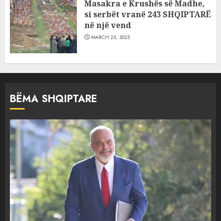
Masakra e Krushës së Madhe,
si serbët vranë 243 SHQIPTARË
në një vend
MARCH 25, 2025
BËMA SHQIPTARE