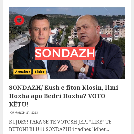
Aktualitet
Slider
SONDAZH/ Kush e fiton Klosin, Ilmi
Hoxha apo Bedri Hoxha? VOTO
KËTU!
MARCH 21, 2023
KUJDES! PARA SE TE VOTOSH JEPI “LIKE” TE
BUTONI BLU!!! SONDAZHI i radhës lidhet...