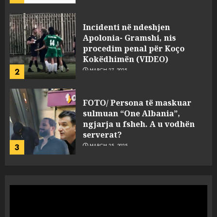
FOTO/ Persona të maskuar
sulmuan “One Albania”,
ngjarja u fsheh. A u vodhën
serverat?
3
MARCH 25, 2025
Prokuroria jep pretencën, ja
çfarë dënimi kërkon për
Mariela dhe Antonela
Berishën
4
MARCH 25, 2025
“Ai që drejtonte makinën më
ngjau me Talo Çelën”,
dëshmia e Nuredin Dumanit
flet për PERSONAT që e