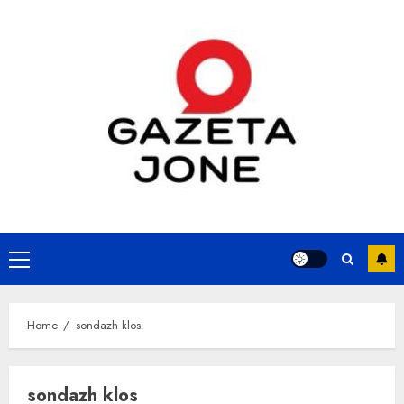
Skip
to
content
Primary
Menu
Home
sondazh klos
sondazh klos