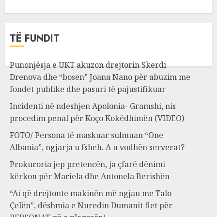
TË FUNDIT
Punonjësja e UKT akuzon drejtorin Skerdi
Drenova dhe “bosen” Joana Nano për abuzim me
fondet publike dhe pasuri të pajustifikuar
Incidenti në ndeshjen Apolonia- Gramshi, nis
procedim penal për Koço Kokëdhimën (VIDEO)
FOTO/ Persona të maskuar sulmuan “One
Albania”, ngjarja u fsheh. A u vodhën serverat?
Prokuroria jep pretencën, ja çfarë dënimi
kërkon për Mariela dhe Antonela Berishën
“Ai që drejtonte makinën më ngjau me Talo
Çelën”, dëshmia e Nuredin Dumanit flet për