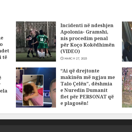
Incidenti në ndeshjen
Apolonia- Gramshi,
he
nis procedim penal
o
për Koço Kokëdhimën
ndet
(VIDEO)
 të
MARCH 27, 2025
“Ai që drejtonte
makinën më ngjau me
ë
Talo Çelën”, dëshmia
r
e Nuredin Dumanit
ela
flet për PERSONAT që
e plagosën!
MARCH 25, 2025