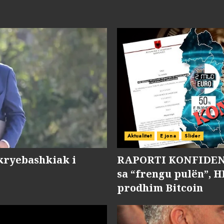
Aktualitet
E jona
Slider
kryebashkiak i
RAPORTI KONFIDENC
sa “frengu pulën”, H
prodhim Bitcoin