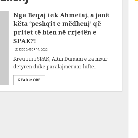
Nga Beqaj tek Ahmetaj, a janë
këta ‘peshqit e mëdhenj’ që
pritet të bien në rrjetën e
SPAK?!
DECEMBER 19, 2022
Kreu i ri i SPAK, Altin Dumani e ka nisur
detyrën duke paralajmëruar luftë...
READ MORE