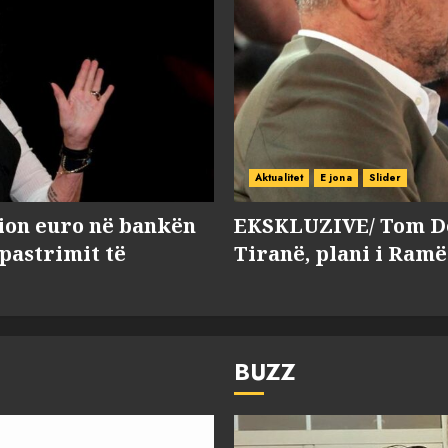
Aktualitet
E jona
Slider
lion euro në bankën
EKSKLUZIVE/ Tom Do
 pastrimit të
Tiranë, plani i Ramë
BUZZ