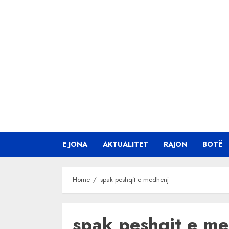
Skip
to
content
E JONA
AKTUALITET
RAJON
BOTË
Home
spak peshqit e medhenj
spak peshqit e m