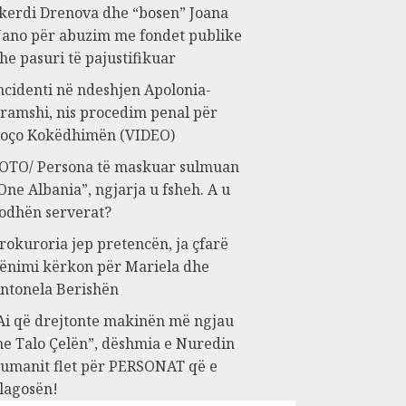
kerdi Drenova dhe “bosen” Joana
ano për abuzim me fondet publike
he pasuri të pajustifikuar
ncidenti në ndeshjen Apolonia-
ramshi, nis procedim penal për
oço Kokëdhimën (VIDEO)
OTO/ Persona të maskuar sulmuan
One Albania”, ngjarja u fsheh. A u
odhën serverat?
rokuroria jep pretencën, ja çfarë
ënimi kërkon për Mariela dhe
ntonela Berishën
Ai që drejtonte makinën më ngjau
e Talo Çelën”, dëshmia e Nuredin
umanit flet për PERSONAT që e
lagosën!