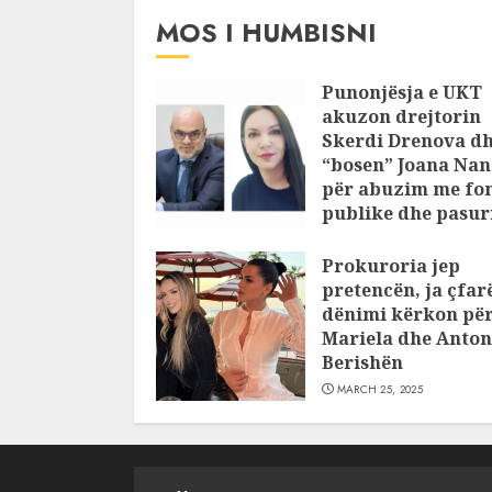
MOS I HUMBISNI
Punonjësja e UKT
akuzon drejtorin
Skerdi Drenova d
“bosen” Joana Nan
për abuzim me fo
publike dhe pasuri
pajustifikuar
Prokuroria jep
JULY 24, 2025
pretencën, ja çfar
dënimi kërkon pë
Mariela dhe Anton
Berishën
MARCH 25, 2025