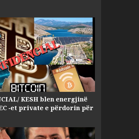
IAL/ KESH blen energjinë
EC -et private e përdorin për