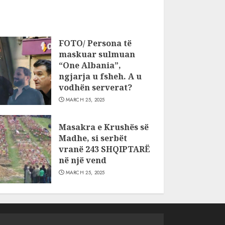
FOTO/ Persona të
maskuar sulmuan
“One Albania”,
ngjarja u fsheh. A u
vodhën serverat?
MARCH 25, 2025
Masakra e Krushës së
Madhe, si serbët
vranë 243 SHQIPTARË
në një vend
MARCH 25, 2025