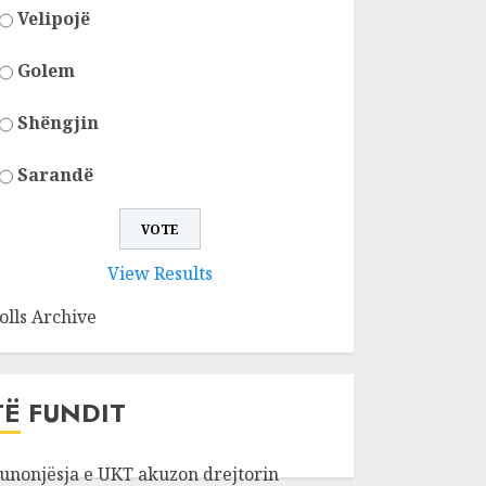
Velipojë
Golem
Shëngjin
Sarandë
View Results
olls Archive
TË FUNDIT
unonjësja e UKT akuzon drejtorin