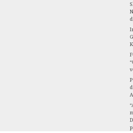
S
N
d
I
G
K
F
“
v
P
d
A
“
m
D
p