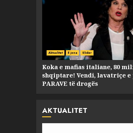
Aktualitet
E jona
Slider
Koka e mafias italiane, 80 mi
shqiptare! Vendi, lavatriçe e
PARAVE të drogës
AKTUALITET