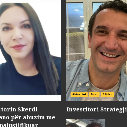
Aktualitet
Buzz
Slider
jtorin Skerdi
Investitori Strategj
Nano për abuzim me
pajustifikuar