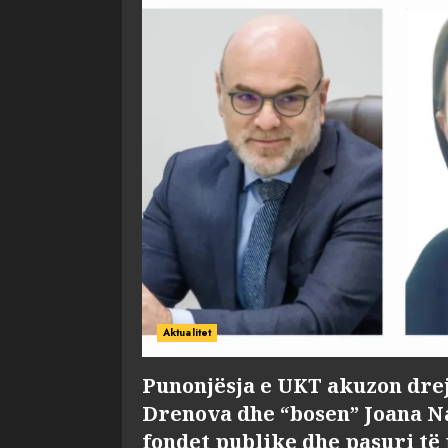
Aktualitet
Punonjësja e UKT akuzon dre
Drenova dhe “bosen” Joana 
fondet publike dhe pasuri të 