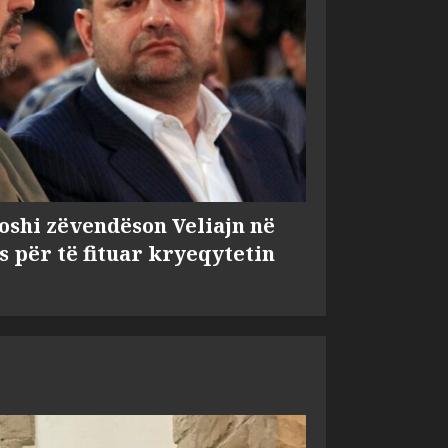
shi zëvendëson Veliajn në
s për të fituar kryeqytetin