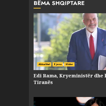
BËMA SHQIPTARE
Aktualitet
E jona
Slider
Edi Rama, Kryeministër dhe 
Tiranës