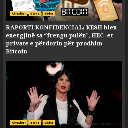
Aktualitet
E jona
Slider
RAPORTI KONFIDENCIAL/ KESH blen
energjinë sa “frengu pulën”, HEC -et
private e përdorin për prodhim
Bitcoin
Aktualitet
E jona
Slider