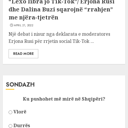
“Lexo libra jo Tik-Tok”/ Erjona Rusi
dhe Dalina Buzi sqarojnë “rrahjen”
me njëra-tjetrën
APRIL 21, 2022
Një debat i nisur nga deklarata e moderatores
Erjona Rusi për rrjetin social Tik-Tok ...
READ MORE
SONDAZH
Ku pushohet më mirë në Shqipëri?
Vlorë
Durrës