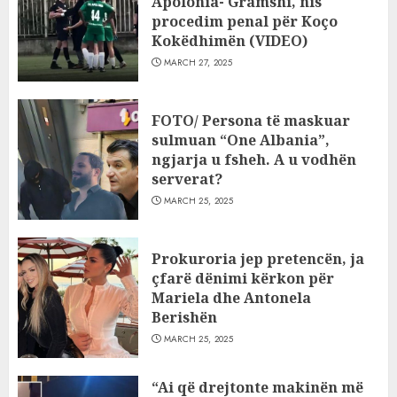
Apolonia- Gramshi, nis
procedim penal për Koço
Kokëdhimën (VIDEO)
MARCH 27, 2025
FOTO/ Persona të maskuar
sulmuan “One Albania”,
ngjarja u fsheh. A u vodhën
serverat?
MARCH 25, 2025
Prokuroria jep pretencën, ja
çfarë dënimi kërkon për
Mariela dhe Antonela
Berishën
MARCH 25, 2025
“Ai që drejtonte makinën më