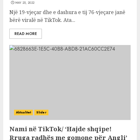
MAY 25, 2022
Një 19-vjeçar dhe e dashura e tij 76-vjeçare janë
bërë viralë në TikTok. Ata...
READ MORE
Aktualitet
Slider
Nami në TikTok/ ‘Hajde shqipe!
Rruga radhës me gomone për Angli’