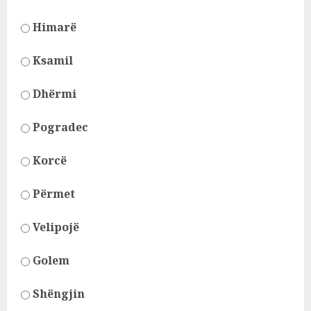
Himarë
Ksamil
Dhërmi
Pogradec
Korcë
Përmet
Velipojë
Golem
Shëngjin