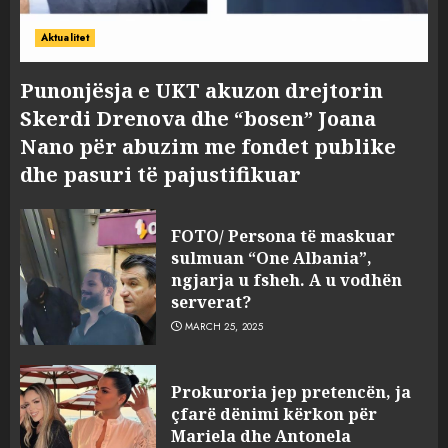
Aktualitet
Punonjësja e UKT akuzon drejtorin
Skerdi Drenova dhe “bosen” Joana
Nano për abuzim me fondet publike
dhe pasuri të pajustifikuar
FOTO/ Persona të maskuar
sulmuan “One Albania”,
ngjarja u fsheh. A u vodhën
serverat?
MARCH 25, 2025
Prokuroria jep pretencën, ja
çfarë dënimi kërkon për
Mariela dhe Antonela