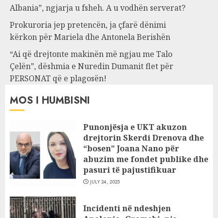
Albania”, ngjarja u fsheh. A u vodhën serverat?
Prokuroria jep pretencën, ja çfarë dënimi
kërkon për Mariela dhe Antonela Berishën
“Ai që drejtonte makinën më ngjau me Talo
Çelën”, dëshmia e Nuredin Dumanit flet për
PERSONAT që e plagosën!
MOS I HUMBISNI
Punonjësja e UKT akuzon
drejtorin Skerdi Drenova dhe
“bosen” Joana Nano për
abuzim me fondet publike dhe
pasuri të pajustifikuar
JULY 24, 2025
Incidenti në ndeshjen