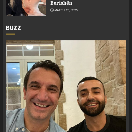
Berishën
MARCH 25, 2025
BUZZ
FOTO/ Persona të maskuar
sulmuan “One Albania”,
ngjarja u fsheh. A u vodhën
serverat?
3
MARCH 25, 2025