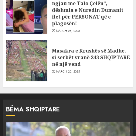
ngjau me Talo Çelën”,
dëshmia e Nuredin Dumanit
flet për PERSONAT që e
plagosën!
MARCH 25, 2025
Masakra e Krushës së Madhe,
si serbët vranë 243 SHQIPTARË
në një vend
MARCH 25, 2025
BËMA SHQIPTARE