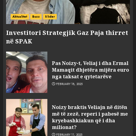
Prokuroria jep pretencën, ja
çfarë dënimi kërkon për
Aktualitet
Buzz
Slider
Mariela dhe Antonela
Berishën
Investitori Strategjik Gaz Paja thirret
4
MARCH 25, 2025
në SPAK
“Ai që drejtonte makinën më
ngjau me Talo Çelën”,
Pas Noizy-t, Veliaj i dha Ermal
dëshmia e Nuredin Dumanit
Mamaqit dhjetëra mijëra euro
flet për PERSONAT që e
nga taksat e qytetarëve
plagosën!
5
FEBRUARY 18, 2025
MARCH 25, 2025
Punonjësja e UKT akuzon
Noizy braktis Veliajn në ditën
drejtorin Skerdi Drenova dhe
më të zezë, reperi i pabesë me
“bosen” Joana Nano për
kryebashkiakun që i dha
abuzim me fondet publike dhe
milionat?
pasuri të pajustifikuar
1
FEBRUARY 11, 2025
JULY 24, 2025