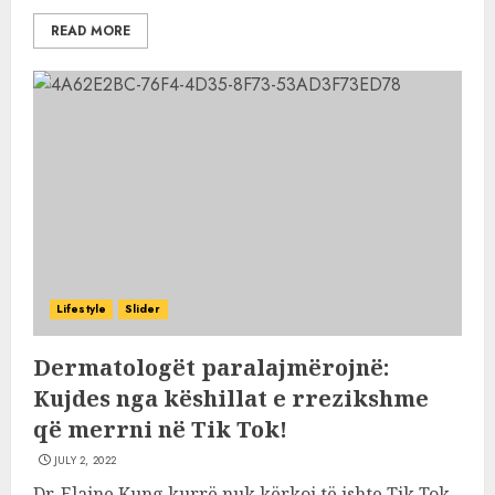
READ MORE
Lifestyle
Slider
Dermatologët paralajmërojnë:
Kujdes nga këshillat e rrezikshme
që merrni në Tik Tok!
JULY 2, 2022
Dr. Elaine Kung kurrë nuk kërkoi të ishte Tik Tok-