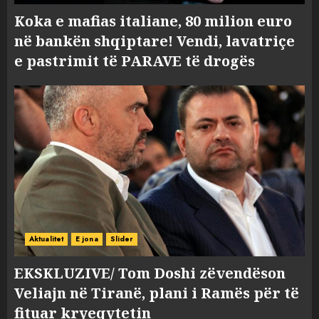
Koka e mafias italiane, 80 milion euro
në bankën shqiptare! Vendi, lavatriçe
e pastrimit të PARAVE të drogës
Aktualitet
E jona
Slider
EKSKLUZIVE/ Tom Doshi zëvendëson
Veliajn në Tiranë, plani i Ramës për të
fituar kryeqytetin