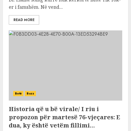
er i famshëm. Në vend...
READ MORE
Botë
Buzz
Historia që u bë virale/ I riu i
propozon për martesë 76-vjeçares: E
dua, ky është vetëm fillimi…