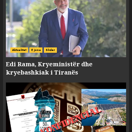
Aktualitet
E jona
Slider
Edi Rama, Kryeministër dhe
kryebashkiak i Tiranës