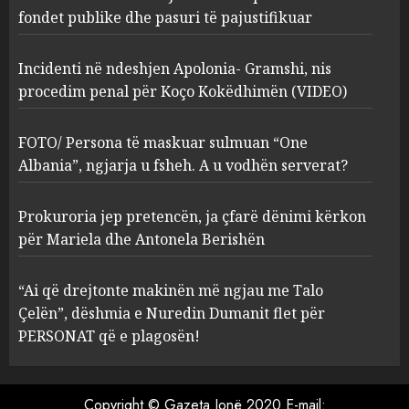
flet për PERSONAT që e
fondet publike dhe pasuri të pajustifikuar
plagosën!
5
MARCH 25, 2025
Incidenti në ndeshjen Apolonia- Gramshi, nis
procedim penal për Koço Kokëdhimën (VIDEO)
FOTO/ Persona të maskuar sulmuan “One
Albania”, ngjarja u fsheh. A u vodhën serverat?
Prokuroria jep pretencën, ja çfarë dënimi kërkon
për Mariela dhe Antonela Berishën
“Ai që drejtonte makinën më ngjau me Talo
Çelën”, dëshmia e Nuredin Dumanit flet për
PERSONAT që e plagosën!
Copyright © Gazeta Jonë 2020 E-mail: