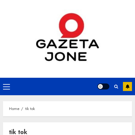
Skip
to
content
Primary
Menu
Home
tik tok
tik tok