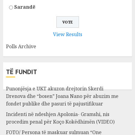
Sarandë
View Results
Polls Archive
TË FUNDIT
Punonjësja e UKT akuzon drejtorin Skerdi
Drenova dhe “bosen” Joana Nano për abuzim me
fondet publike dhe pasuri të pajustifikuar
Incidenti në ndeshjen Apolonia- Gramshi, nis
procedim penal për Koço Kokëdhimën (VIDEO)
FOTO/ Persona të maskuar sulmuan “One