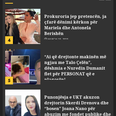
“Ai që drejtonte makinën më
ngjau me Talo Çelën”,
dëshmia e Nuredin Dumanit
flet për PERSONAT që e
plagosën!
5
MARCH 25, 2025
Punonjësja e UKT akuzon
drejtorin Skerdi Drenova dhe
“bosen” Joana Nano për
abuzim me fondet publike dhe
pasuri të pajustifikuar
1
JULY 24, 2025
Incidenti në ndeshjen
Apolonia- Gramshi, nis
procedim penal për Koço
Kokëdhimën (VIDEO)