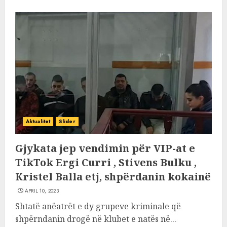
Aktualitet
Slider
Gjykata jep vendimin për VIP-at e
TikTok Ergi Curri , Stivens Bulku ,
Kristel Balla etj, shpërdanin kokainë
APRIL 10, 2023
Shtatë anëatrët e dy grupeve kriminale që
shpërndanin drogë në klubet e natës në...