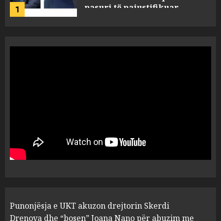
2
MARCH 27, 2025
FOTO/ Persona të maskuar
sulmuan “One Albania”,
ngjarja u fsheh. A u vodhën
serverat?
3
MARCH 25, 2025
Prokuroria jep pretencën, ja
çfarë dënimi kërkon për
Mariela dhe Antonela
Berishën
4
MARCH 25, 2025
“Ai që drejtonte makinën më
Punonjësja e UKT akuzon drejtorin Skerdi
ngjau me Talo Çelën”,
dëshmia e Nuredin Dumanit
Drenova dhe “bosen” Joana Nano për abuzim me